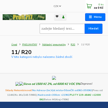
0
ks
CZK
za
0 Kč
Menu
Hledat
Úvod
PNEUMATIKY
Nákladní pneumatiky
R20
11/ R20
11/ R20
V této kategorii nebylo nalezeno žádné zboží.
Dopravci
Sklady Nekombinovat!
Na Adresu<2m,
Výd.místa<50cm
ČR od0Kč
>3500Kč
(Pneu od
124Kč/Ks 4Ks/248-596Kč)
,Nadrozměr<300cm >219Kč/
PLOTY 229-484Kč >12000
0Kč/
Beton MSKraj>799Kč