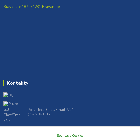
Bravantice 187, 74281 Bravantice
Kontakty
Pouze text: Chat/Email 7/24
(Po-Pá, 8-16 hod.)
gt7profi717@gmail.com , tprofi@seznam.cz
Souhlas s Cookies