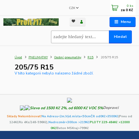
0
ks
CZK
za
0 Kč
Menu
Hledat
Úvod
PNEUMATIKY
Osobní pneumatiky
R15
205/75 R15
205/75 R15
V této kategorii nebylo nalezeno žádné zboží.
Dopravci
Sklady Nekombinovat!
Na Adresu<2m,
Výd.místa<50cm
ČR od0Kč
>3500Kč
(Pneu od
124Kč/Ks 4Ks/248-596Kč)
,Nadrozměr<300cm >219Kč/
PLOTY 229-484Kč >12000
0Kč/
Beton MSKraj>799Kč