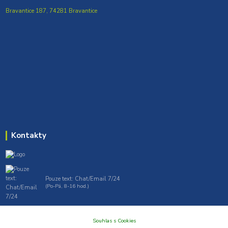
Bravantice 187, 74281 Bravantice
Kontakty
Pouze text: Chat/Email 7/24
(Po-Pá, 8-16 hod.)
gt7profi717@gmail.com , tprofi@seznam.cz
Souhlas s Cookies