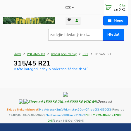
0
ks
CZK
za
0 Kč
Menu
Hledat
Úvod
PNEUMATIKY
Osobní pneumatiky
R21
315/45 R21
315/45 R21
V této kategorii nebylo nalezeno žádné zboží.
Dopravci
Sklady Nekombinovat!
Na Adresu<2m,
Výd.místa<50cm
ČR od0Kč
>3500Kč
(Pneu od
124Kč/Ks 4Ks/248-596Kč)
,Nadrozměr<300cm >219Kč/
PLOTY 229-484Kč >12000
0Kč/
Beton MSKraj>799Kč