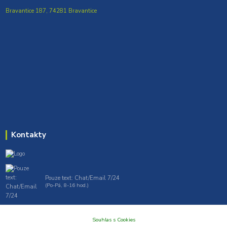
Bravantice 187, 74281 Bravantice
Kontakty
Pouze text: Chat/Email 7/24
(Po-Pá, 8-16 hod.)
gt7profi717@gmail.com , tprofi@seznam.cz
Souhlas s Cookies