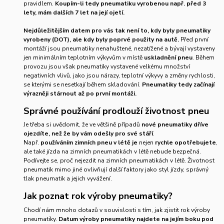
pravidlem.
Koupím-li tedy pneumatiku vyrobenou např. před 3
lety, mám dalších 7 let na její ojetí.
Nejdůležitějším datem pro vás tak není to, kdy byly pneumatiky
vyrobeny (DOT), ale kdy byly poprvé použity na autě.
Před první
montáží jsou pneumatiky nenahuštené, nezatížené a bývají vystaveny
jen minimálním teplotním výkyvům v místě
uskladnění pneu
. Během
provozu jsou však pneumatiky vystavené velkému množství
negativních vlivů, jako jsou nárazy, teplotní výkyvy a změny rychlosti,
se kterými se nesetkají během skladování.
Pneumatiky tedy začínají
výrazněji stárnout až po první montáži.
Správné používání prodlouží životnost pneu
Je třeba si uvědomit, že ve většině případů
nové pneumatiky dříve
ojezdíte, než že by vám odešly pro své stáří
.
Např.
používáním zimních pneu v létě je
nejen
rychle opotřebujete
,
ale také jízda na zimních pneumatikách v létě nebude bezpečná.
Podívejte se, proč nejezdit na zimních pneumatikách v létě. Životnost
pneumatik mimo jiné ovlivňují další faktory jako styl jízdy, správný
tlak pneumatik a jejich vyvážení.
Jak poznat rok výroby pneumatiky?
Chodí nám mnoho dotazů v souvislosti s tím, jak zjistit rok výroby
pneumatiky.
Datum výroby pneumatiky najdete na jejím boku pod