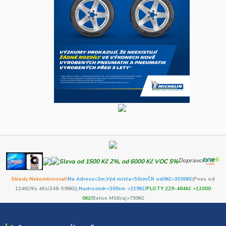
Dopravci
Sklady Nekombinovat!
Na Adresu<2m,
Výd.místa<50cm
ČR od0Kč
>3500Kč
(Pneu od
124Kč/Ks 4Ks/248-596Kč)
,Nadrozměr<300cm >219Kč/
PLOTY 229-484Kč >12000
0Kč/
Beton MSKraj>799Kč