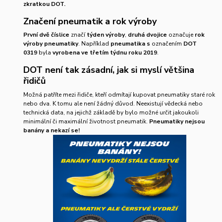
zkratkou DOT.
Značení pneumatik a rok výroby
První dvě číslice
značí
týden výroby
,
druhá dvojice
označuje
rok
výroby pneumatiky
. Například
pneumatika s
označením
DOT
0319
byla
vyrobena ve třetím týdnu roku 2019
.
DOT není tak zásadní, jak si myslí většina
řidičů
Možná patříte mezi řidiče, kteří odmítají kupovat pneumatiky staré rok
nebo dva. K tomu ale není žádný důvod. Neexistují vědecká nebo
technická data, na jejichž základě by bylo možné určit jakoukoli
minimální či maximální životnost pneumatik.
Pneumatiky nejsou
banány a nekazí se!