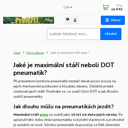
0
ks
CZK
za
0 Kč
Menu
Hledat
Úvod
Vše o nákupu
Jaké je maximální stáří pneu ?
Jaké je maximální stáří neboli DOT
pneumatik?
Při preventivní kontrole pneumatik nestačí dávat pozor pouze na
jejich mechanické poškození a hloubku dezénu. Důležité je také
sledovat jejich stáří. Podívejte se, co značí číslo DOT a jak dlouho
vydrží pneumatiky.
Jak dlouho můžu na pneumatikách jezdit?
Maximální stáří
pneu
se uvádí jako
10 let od data jejich výroby
. Po
uplynutí této doby ztrácí pneumatiky své jízdní vlastnosti a je vhodné
je vyměnit za nové. Výrobci pneumatik doporučují se řídit obecným