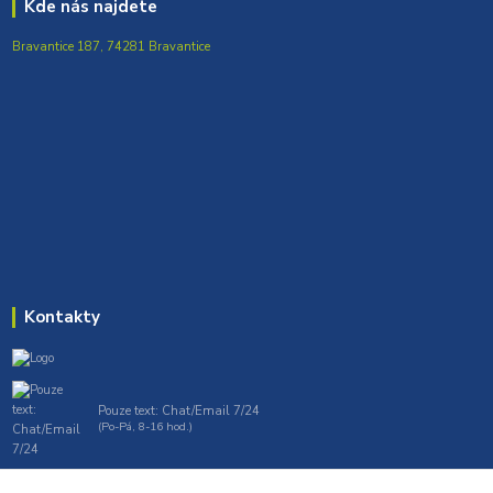
Kde nás najdete
Bravantice 187, 74281 Bravantice
Kontakty
Pouze text: Chat/Email 7/24
(Po-Pá, 8-16 hod.)
gt7profi717@gmail.com , tprofi@seznam.cz