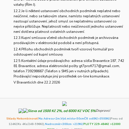
vztahy (Řím I).
12.2.Je-li některé ustanovení obchodních podmínek neplatné nebo
neúčinné, nebo se takovým stane, namísto neplatných ustanovení
nastoupí ustanovení, jehož smysl se neplatnému ustanovení co
nejvíce přibližuje. Neplatností nebo neúčinností jednoho ustanovení
není dotčena platnost ostatních ustanovení.
12.3.Kupní smlouva včetně obchodních podmínek je archivována
prodávajícím v elektronické podobě a není přístupná.
12.4.Přílohu obchodních podmínek tvoří vzorový formulář pro
odstoupení od kupní smlouvy.
12.5.Kontaktní údaje prodávajícího: adresa sídla Bravantice 187, 742
81 Bravantice, adresa elektronické pošty gt7profi717@gmail.com,
telefon 739298667 (Telefon s SMS jen v nutných případech).
Prodávající neposkytuje jiný prostředek on-line komunikace.
V Bravanticích dne 22.2.2026
Dopravci
Sklady Nekombinovat!
Na Adresu<2m,
Výd.místa<50cm
ČR od0Kč
>3500Kč
(Pneu od
124Kč/Ks 4Ks/248-596Kč)
,Nadrozměr<300cm >219Kč/
PLOTY 229-484Kč >12000