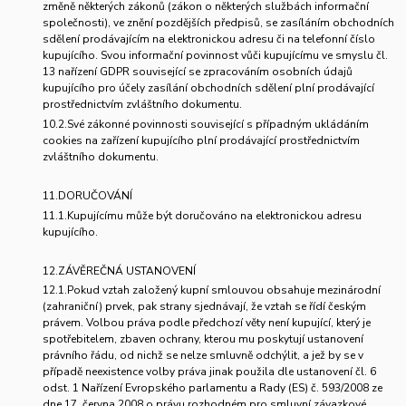
změně některých zákonů (zákon o některých službách informační
společnosti), ve znění pozdějších předpisů, se zasíláním obchodních
sdělení prodávajícím na elektronickou adresu či na telefonní číslo
kupujícího. Svou informační povinnost vůči kupujícímu ve smyslu čl.
13 nařízení GDPR související se zpracováním osobních údajů
kupujícího pro účely zasílání obchodních sdělení plní prodávající
prostřednictvím zvláštního dokumentu.
10.2.Své zákonné povinnosti související s případným ukládáním
cookies na zařízení kupujícího plní prodávající prostřednictvím
zvláštního dokumentu.
11.DORUČOVÁNÍ
11.1.Kupujícímu může být doručováno na elektronickou adresu
kupujícího.
12.ZÁVĚREČNÁ USTANOVENÍ
12.1.Pokud vztah založený kupní smlouvou obsahuje mezinárodní
(zahraniční) prvek, pak strany sjednávají, že vztah se řídí českým
právem. Volbou práva podle předchozí věty není kupující, který je
spotřebitelem, zbaven ochrany, kterou mu poskytují ustanovení
právního řádu, od nichž se nelze smluvně odchýlit, a jež by se v
případě neexistence volby práva jinak použila dle ustanovení čl. 6
odst. 1 Nařízení Evropského parlamentu a Rady (ES) č. 593/2008 ze
dne 17. června 2008 o právu rozhodném pro smluvní závazkové