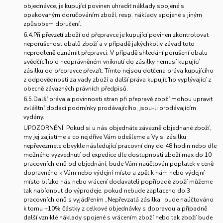
objednávce, je kupující povinen uhradit náklady spojené s
opakovaným doručováním zboží, resp. náklady spojené s jiným
způsobem doručení.
6.4.Při převzetí zboží od přepravce je kupující povinen zkontrolovat
neporušenost obalů zboží a v případě jakýchkoliv závad toto
neprodleně oznámit přepravci. V případě shledání porušení obalu
svědčícího o neoprávněném vniknutí do zásilky nemusí kupující
zásilku od přepravce převzít. Tímto nejsou dotčena práva kupujícího
z odpovědnosti za vady zboží a další práva kupujícího vyplývající z
obecně závazných právních předpisů.
6.5.Další práva a povinnosti stran při přepravě zboží mohou upravit
zvláštní dodací podmínky prodávajícího, jsou-li prodávajícím
vydány.
UPOZORNĚNÍ
: Pokud si u nás objednáte závazně objednané zboží,
my jej zajistíme a co nejdříve Vám odešleme a Vy si zásilku
nepřevezmete obvykle následující pracovní dny do 48 hodin nebo dle
možného vyzvednutí od expedice dle dostupnosti zboží max do 10
pracovních dnů od objednání, bude Vám naúčtován poplatek v ceně
dopravného k Vám nebo výdejní místo a zpět k nám nebo výdejní
místo blízko nás nebo vrácení dodavateli popřípadě zboží můžeme
tak nabídnout do výprodeje. pokud nebude zaplaceno do 3
pracovních dnů s vyjádřením „Nepřevzatá zásilka“ bude naúčtováno
k tomu +10% částky z celkové objednávky s dopravou a případně
další vzniklé náklady spojené s vrácením zboží nebo tak zboží bude