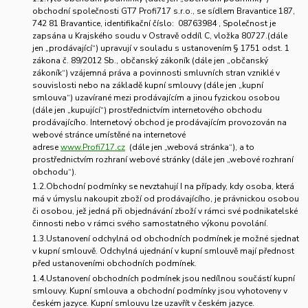
obchodní společnosti
GT7 Profi717 s.r.o.
, se sídlem Bravantice 187,
742 81 Bravantice, identifikační číslo: 08763984 , Společnost je
zapsána u Krajského soudu v Ostravě oddíl C, vložka 80727.(dále
jen „prodávající“) upravují v souladu s ustanovením § 1751 odst. 1
zákona č. 89/2012 Sb., občanský zákoník (dále jen „občanský
zákoník“) vzájemná práva a povinnosti smluvních stran vzniklé v
souvislosti nebo na základě kupní smlouvy (dále jen „kupní
smlouva“) uzavírané mezi prodávajícím a jinou fyzickou osobou
(dále jen „kupující“) prostřednictvím internetového obchodu
prodávajícího. Internetový obchod je prodávajícím provozován na
webové stránce umístěné na internetové
adrese
www.Profi717.cz
(dále jen „webová stránka“), a to
prostřednictvím rozhraní webové stránky (dále jen „webové rozhraní
obchodu“).
1.2.Obchodní podmínky se nevztahují I na případy, kdy osoba, která
má v úmyslu nakoupit zboží od prodávajícího, je právnickou osobou
či osobou, jež jedná při objednávání zboží v rámci své podnikatelské
činnosti nebo v rámci svého samostatného výkonu povolání.
1.3.Ustanovení odchylná od obchodních podmínek je možné sjednat
v kupní smlouvě. Odchylná ujednání v kupní smlouvě mají přednost
před ustanoveními obchodních podmínek.
1.4.Ustanovení obchodních podmínek jsou nedílnou součástí kupní
smlouvy. Kupní smlouva a obchodní podmínky jsou vyhotoveny v
českém jazyce. Kupní smlouvu lze uzavřít v českém jazyce.