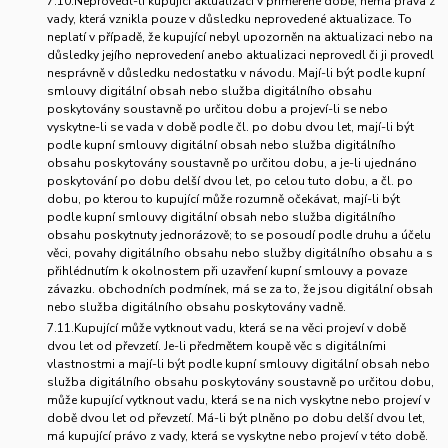
7.10.Neprovedl-li kupující aktualizaci v přiměřené době, nemá práva z
vady, která vznikla pouze v důsledku neprovedené aktualizace. To
neplatí v případě, že kupující nebyl upozorněn na aktualizaci nebo na
důsledky jejího neprovedení anebo aktualizaci neprovedl či ji provedl
nesprávně v důsledku nedostatku v návodu. Mají-li být podle kupní
smlouvy digitální obsah nebo služba digitálního obsahu
poskytovány soustavně po určitou dobu a projeví-li se nebo
vyskytne-li se vada v době podle čl. po dobu dvou let, mají-li být
podle kupní smlouvy digitální obsah nebo služba digitálního
obsahu poskytovány soustavně po určitou dobu, a je-li ujednáno
poskytování po dobu delší dvou let, po celou tuto dobu, a čl. po
dobu, po kterou to kupující může rozumně očekávat, mají-li být
podle kupní smlouvy digitální obsah nebo služba digitálního
obsahu poskytnuty jednorázově; to se posoudí podle druhu a účelu
věci, povahy digitálního obsahu nebo služby digitálního obsahu a s
přihlédnutím k okolnostem při uzavření kupní smlouvy a povaze
závazku. obchodních podmínek, má se za to, že jsou digitální obsah
nebo služba digitálního obsahu poskytovány vadně.
7.11.Kupující může vytknout vadu, která se na věci projeví v době
dvou let od převzetí. Je-li předmětem koupě věc s digitálními
vlastnostmi a mají-li být podle kupní smlouvy digitální obsah nebo
služba digitálního obsahu poskytovány soustavně po určitou dobu,
může kupující vytknout vadu, která se na nich vyskytne nebo projeví v
době dvou let od převzetí. Má-li být plněno po dobu delší dvou let,
má kupující právo z vady, která se vyskytne nebo projeví v této době.