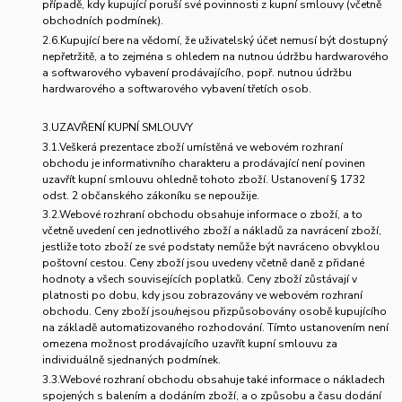
případě, kdy kupující poruší své povinnosti z kupní smlouvy (včetně
obchodních podmínek).
2.6.Kupující bere na vědomí, že uživatelský účet nemusí být dostupný
nepřetržitě, a to zejména s ohledem na nutnou údržbu hardwarového
a softwarového vybavení prodávajícího, popř. nutnou údržbu
hardwarového a softwarového vybavení třetích osob.
3.UZAVŘENÍ KUPNÍ SMLOUVY
3.1.Veškerá prezentace zboží umístěná ve webovém rozhraní
obchodu je informativního charakteru a prodávající není povinen
uzavřít kupní smlouvu ohledně tohoto zboží. Ustanovení § 1732
odst. 2 občanského zákoníku se nepoužije.
3.2.Webové rozhraní obchodu obsahuje informace o zboží, a to
včetně uvedení cen jednotlivého zboží a nákladů za navrácení zboží,
jestliže toto zboží ze své podstaty nemůže být navráceno obvyklou
poštovní cestou. Ceny zboží jsou uvedeny včetně daně z přidané
hodnoty a všech souvisejících poplatků. Ceny zboží zůstávají v
platnosti po dobu, kdy jsou zobrazovány ve webovém rozhraní
obchodu. Ceny zboží jsou/nejsou přizpůsobovány osobě kupujícího
na základě automatizovaného rozhodování. Tímto ustanovením není
omezena možnost prodávajícího uzavřít kupní smlouvu za
individuálně sjednaných podmínek.
3.3.Webové rozhraní obchodu obsahuje také informace o nákladech
spojených s balením a dodáním zboží, a o způsobu a času dodání