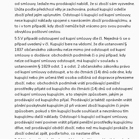
od smlouvy, ledaže mu prodávající nabídl, že si zboží sám vyzvedne.
Lhůta podle předchozí věty je zachována, pokud kupující odešle
zboží před jejím uplynutím. Odstoupí-li kupující od kupní smlouvy,
nese kupující náklady spojené s navrácením zboží prodávajícímu, a
to i v tom případě, kdy zboží nemůže být vráceno pro svou povahu
obvyklou poštovní cestou.
5.5.V případě odstoupení od kupní smlouvy dle čl. Nejedná-li se o
případ uvedený v čl. Kupující bere na vědomí, že dle ustanovení §
1837 občanského zákoníku nelze mimo jiné odstoupit od kupní
smlouvy o dodávce: obchodních podmínek či o jiný případ, kdy
nelze od kupní smlouvy odstoupit, má kupující v souladu s
ustanovením § 1829 odst. 1 a odst. 2 občanského zákoníku právo
od kupní smlouvy odstoupit, a to do čtrnácti (14) dnů ode dne, kdy
kupující nebo jím určená třetí osoba odlišná od dopravce převezeme
zboží, nebo: obchodních podmínek vrátí prodávající peněžní
prostředky přijaté od kupujícího do čtrnácti (14) dnů od odstoupení
od kupní smlouvy kupujícím, a to stejným způsobem, jakým je
prodávající od kupujícího přijal. Prodávající je taktéž oprávněn vrátit
plnění poskytnuté kupujícím již při vrácení zboží kupujícím či jiným
způsobem, pokud s tím kupující bude souhlasit a nevzniknou tím
kupujícímu další náklady. Odstoupí-li kupující od kupní smlouvy,
prodávající není povinen vrátit přijaté peněžní prostředky kupujícímu
dříve, než prodávající obdrží zboží, nebo než mu kupující prokáže, že
zboží odeslal zpět, podle toho, co nastane dříve.