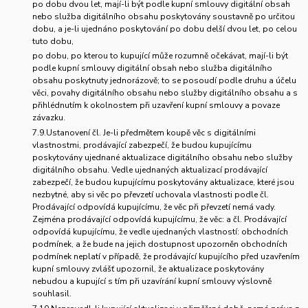
po dobu dvou let, mají-li být podle kupní smlouvy digitální obsah
nebo služba digitálního obsahu poskytovány soustavně po určitou
dobu, a je-li ujednáno poskytování po dobu delší dvou let, po celou
tuto dobu,
po dobu, po kterou to kupující může rozumně očekávat, mají-li být
podle kupní smlouvy digitální obsah nebo služba digitálního
obsahu poskytnuty jednorázově; to se posoudí podle druhu a účelu
věci, povahy digitálního obsahu nebo služby digitálního obsahu a s
přihlédnutím k okolnostem při uzavření kupní smlouvy a povaze
závazku.
7.9.Ustanovení čl. Je-li předmětem koupě věc s digitálními
vlastnostmi, prodávající zabezpečí, že budou kupujícímu
poskytovány ujednané aktualizace digitálního obsahu nebo služby
digitálního obsahu. Vedle ujednaných aktualizací prodávající
zabezpečí, že budou kupujícímu poskytovány aktualizace, které jsou
nezbytné, aby si věc po převzetí uchovala vlastnosti podle čl.
Prodávající odpovídá kupujícímu, že věc při převzetí nemá vady.
Zejména prodávající odpovídá kupujícímu, že věc: a čl. Prodávající
odpovídá kupujícímu, že vedle ujednaných vlastností: obchodních
podmínek, a že bude na jejich dostupnost upozorněn obchodních
podmínek neplatí v případě, že prodávající kupujícího před uzavřením
kupní smlouvy zvlášť upozornil, že aktualizace poskytovány
nebudou a kupující s tím při uzavírání kupní smlouvy výslovně
souhlasil.