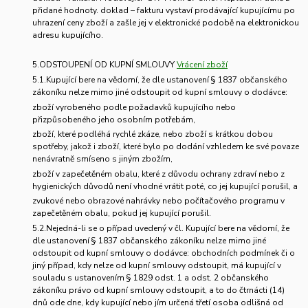
přidané hodnoty. doklad – fakturu vystaví prodávající kupujícímu po
uhrazení ceny zboží a zašle jej v elektronické podobě na elektronickou
adresu kupujícího.
5.ODSTOUPENÍ OD KUPNÍ SMLOUVY
Vrácení zboží
5.1.Kupující bere na vědomí, že dle ustanovení § 1837 občanského
zákoníku nelze mimo jiné odstoupit od kupní smlouvy o dodávce:
zboží vyrobeného podle požadavků kupujícího nebo
přizpůsobeného jeho osobním potřebám,
zboží, které podléhá rychlé zkáze, nebo zboží s krátkou dobou
spotřeby, jakož i zboží, které bylo po dodání vzhledem ke své povaze
nenávratně smíseno s jiným zbožím,
zboží v zapečetěném obalu, které z důvodu ochrany zdraví nebo z
hygienických důvodů není vhodné vrátit poté, co jej kupující porušil, a
zvukové nebo obrazové nahrávky nebo počítačového programu v
zapečetěném obalu, pokud jej kupující porušil.
5.2.Nejedná-li se o případ uvedený v čl. Kupující bere na vědomí, že
dle ustanovení § 1837 občanského zákoníku nelze mimo jiné
odstoupit od kupní smlouvy o dodávce: obchodních podmínek či o
jiný případ, kdy nelze od kupní smlouvy odstoupit, má kupující v
souladu s ustanovením § 1829 odst. 1 a odst. 2 občanského
zákoníku právo od kupní smlouvy odstoupit, a to do čtrnácti (14)
dnů ode dne, kdy kupující nebo jím určená třetí osoba odlišná od