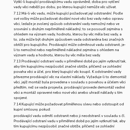
Vytkl-li kupující prodávajícímu vadu oprávněně, doba pro vytčení
vady věci neběží po dobu, po kterou kupující nemůže věc užívat.
7.12.Má-li věc vadu, může kupující požadovat její odstranění. Podle
své volby může požadovat dodání nové věci bez vady nebo opravu
věci, ledaže je zvolený způsob odstranění vady nemožný nebo ve
srovnání s druhým nepřiměřeně nákladný; to se posoudí zejména s
ohledem na význam vady, hodnotu, kterou by věc měla bez vady, a
to, zda může být druhým způsobem vada odstraněna bez značných
obtíží pro kupujícího. Prodávající může odmítnout vadu odstranit, je-
li to nemožné nebo nepřiměřeně nákladné zejména s ohledem na
význam vady a hodnotu, kterou by věc měla bez vady.
7.13.Prodávající odstraní vadu v přiměřené době po jejím vytknutí tak,
aby tím kupujícímu nezpůsobil značné obtíže, přičemž se zohlední
povaha věci a účel, pro který kupující věc koupil. K odstranění vady
převezme prodávající věc na vlastní náklady. Vyžaduje-li to demontáž
věci, jejíž montáž byla provedena v souladu s povahou a účelem věci
předtím, než se vada projevila, prodávající provede demontáž vadné
věci a montáž opravené nebo nové věci anebo uhradí náklady s tím
spojené.
7.14.Kupující může požadovat přiměřenou slevu nebo odstoupit od
kupní smlouvy, pokud:
prodávající vadu odmítl odstranit nebo ji neodstranil v souladu s čl.
Prodávající odstraní vadu v přiměřené době po jejím vytknutí tak, aby
tím kupujícímu nezpůsobil značné obtíže, přičemž se zohlední