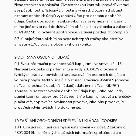
živnostenského oprávnění. Živnostenskou kontrolu provádí v rámci
své působnosti příslušný živnostenský úřad. Dozor nad oblastí
ochrany osobních údajů vykonává Úřad pro ochranu osobních
údajů. Česká obchodní inspekce vykonává ve vymezeném rozsahu
mimo jiné dozor nad dodržováním občanského zákoníku a zákona č.
634/1992 Sb., o ochraně spotřebitele, ve znění pozdějších předpisů.
8.7.Kupující tímto přebírá na sebe nebezpečí změny okolností ve
smyslu § 1765 odst. 2 občanského zákoníku.
9.
OCHRANA OSOBNÍCH ÚDAJ
Ů
9.1.Svou informační povinnost vůči kupujícímu ve smyslu čl. 13
Nařízení Evropského parlamentu a Rady 2016/679 o ochraně
fyzických osob v souvislosti se zpracováním osobních údajů a o
volném pohybu těchto údajů a o zrušení směrnice 95/46/ES (obecné
nařízení o ochraně osobních údajů) (dále jen „nařízení GDPR“)
související se zpracováním osobních údajů kupujícího pro účely
plnění kupní smlouvy, pro účely jednání o kupní smlouvě a pro účely
plnění veřejnoprávních povinností prodávajícího plní prodávající
prostřednictvím zvláštního dokumentu.
10.ZASÍLÁNÍ OBCHODNÍCH SDĚLENÍ A UKLÁDÁNÍ COOKIES
10.1.Kupující souhlasí ve smyslu ustanovení § 7 odst. 2 zákona č.
480/2004 Sb., o některých službách informační společnosti a o