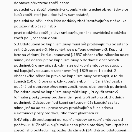
dopravce převezeme zboží, nebo:
poslední kus zboží, objedná-li kupující v rámci jedné objednávky více
kusů zboží, které jsou dodávány samostatně,
poslední položku nebo část dodávky zboží sestávajícího z několika
položek nebo částí, nebo
první dodávku zboží, je-li ve smlouvě ujednána pravidelná dodávka
zboží po ujednanou dobu.
5.3.Odstoupení od kupní smlouvy musí být prodávajícímu odesláno
ve lhůtě uvedené v čl. Nejedná-li se o případ uvedený v čl. Kupující
bere na vědomí, že dle ustanovení § 1837 občanského zákoníku nelze
mimo jiné odstoupit od kupní smlouvy o dodávce: obchodních
podmínek či o jiný případ, kdy nelze od kupní smlouvy odstoupit,
má kupující v souladu s ustanovením § 1829 odst. 1 a odst. 2
občanského zákoníku právo od kupní smlouvy odstoupit, a to do
čtrnácti (14) dnů ode dne, kdy kupující nebo jím určená třetí osoba
odlišná od dopravce převezeme zboží, nebo: obchodních podmínek
Pro odstoupení od kupní smlouvy může kupující využit vzorový
formulář poskytovaný prodávajícím, jenž tvoří přílohu obchodních
podmínek. Odstoupení od kupní smlouvy může kupující zasílat
mimo jiné na adresu provozovny prodávajícího či na adresu
elektronické pošty prodávajícího tprofi@seznam.cz.
5.4.V případě odstoupení od kupní smlouvy se kupní smlouva od
počátku ruší. Zboží kupující zašle nebo předá prodávajícímu zpět bez
zbytečného odkladu, nejpozději do čtrnácti (14) dnů od odstoupení