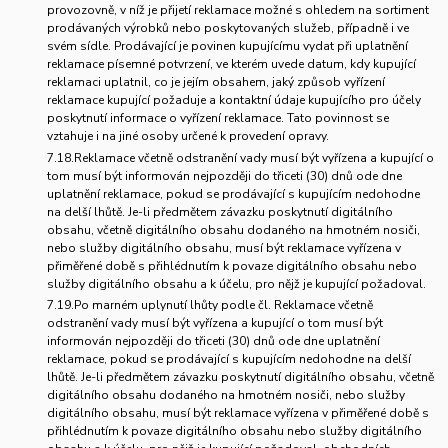
provozovně, v níž je přijetí reklamace možné s ohledem na sortiment
prodávaných výrobků nebo poskytovaných služeb, případně i ve
svém sídle. Prodávající je povinen kupujícímu vydat při uplatnění
reklamace písemné potvrzení, ve kterém uvede datum, kdy kupující
reklamaci uplatnil, co je jejím obsahem, jaký způsob vyřízení
reklamace kupující požaduje a kontaktní údaje kupujícího pro účely
poskytnutí informace o vyřízení reklamace. Tato povinnost se
vztahuje i na jiné osoby určené k provedení opravy.
7.18.Reklamace včetně odstranění vady musí být vyřízena a kupující o
tom musí být informován nejpozději do třiceti (30) dnů ode dne
uplatnění reklamace, pokud se prodávající s kupujícím nedohodne
na delší lhůtě. Je-li předmětem závazku poskytnutí digitálního
obsahu, včetně digitálního obsahu dodaného na hmotném nosiči,
nebo služby digitálního obsahu, musí být reklamace vyřízena v
přiměřené době s přihlédnutím k povaze digitálního obsahu nebo
služby digitálního obsahu a k účelu, pro nějž je kupující požadoval.
7.19.Po marném uplynutí lhůty podle čl. Reklamace včetně
odstranění vady musí být vyřízena a kupující o tom musí být
informován nejpozději do třiceti (30) dnů ode dne uplatnění
reklamace, pokud se prodávající s kupujícím nedohodne na delší
lhůtě. Je-li předmětem závazku poskytnutí digitálního obsahu, včetně
digitálního obsahu dodaného na hmotném nosiči, nebo služby
digitálního obsahu, musí být reklamace vyřízena v přiměřené době s
přihlédnutím k povaze digitálního obsahu nebo služby digitálního