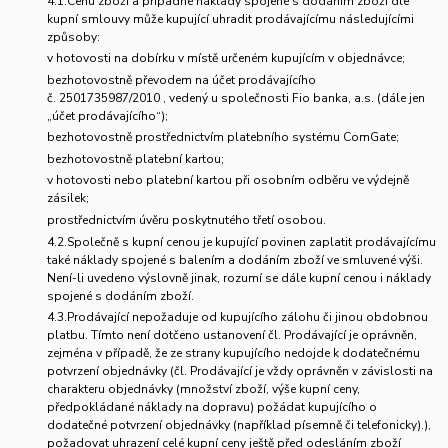
4.1.Cenu zboží a případné náklady spojené s dodáním zboží dle
kupní smlouvy může kupující uhradit prodávajícímu následujícími
způsoby:
v hotovosti na dobírku v místě určeném kupujícím v objednávce;
bezhotovostně převodem na účet prodávajícího
č.
2501735987/2010
, vedený u společnosti Fio banka, a.s. (dále jen
„účet prodávajícího“);
bezhotovostně prostřednictvím platebního systému ComGate;
bezhotovostně platební kartou;
v hotovosti nebo platební kartou při osobním odběru ve výdejně
zásilek;
prostřednictvím úvěru poskytnutého třetí osobou.
4.2.Společně s kupní cenou je kupující povinen zaplatit prodávajícímu
také náklady spojené s balením a dodáním zboží ve smluvené výši.
Není-li uvedeno výslovně jinak, rozumí se dále kupní cenou i náklady
spojené s dodáním zboží.
4.3.Prodávající nepožaduje od kupujícího zálohu či jinou obdobnou
platbu. Tímto není dotčeno ustanovení čl. Prodávající je oprávněn,
zejména v případě, že ze strany kupujícího nedojde k dodatečnému
potvrzení objednávky (čl. Prodávající je vždy oprávněn v závislosti na
charakteru objednávky (množství zboží, výše kupní ceny,
předpokládané náklady na dopravu) požádat kupujícího o
dodatečné potvrzení objednávky (například písemně či telefonicky).),
požadovat uhrazení celé kupní ceny ještě před odesláním zboží