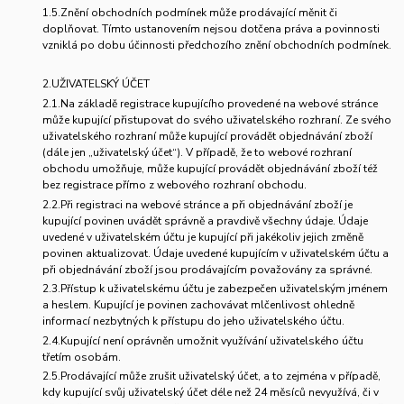
1.5.Znění obchodních podmínek může prodávající měnit či
doplňovat. Tímto ustanovením nejsou dotčena práva a povinnosti
vzniklá po dobu účinnosti předchozího znění obchodních podmínek.
2.UŽIVATELSKÝ ÚČET
2.1.Na základě registrace kupujícího provedené na webové stránce
může kupující přistupovat do svého uživatelského rozhraní. Ze svého
uživatelského rozhraní může kupující provádět objednávání zboží
(dále jen „uživatelský účet“). V případě, že to webové rozhraní
obchodu umožňuje, může kupující provádět objednávání zboží též
bez registrace přímo z webového rozhraní obchodu.
2.2.Při registraci na webové stránce a při objednávání zboží je
kupující povinen uvádět správně a pravdivě všechny údaje. Údaje
uvedené v uživatelském účtu je kupující při jakékoliv jejich změně
povinen aktualizovat. Údaje uvedené kupujícím v uživatelském účtu a
při objednávání zboží jsou prodávajícím považovány za správné.
2.3.Přístup k uživatelskému účtu je zabezpečen uživatelským jménem
a heslem. Kupující je povinen zachovávat mlčenlivost ohledně
informací nezbytných k přístupu do jeho uživatelského účtu.
2.4.Kupující není oprávněn umožnit využívání uživatelského účtu
třetím osobám.
2.5.Prodávající může zrušit uživatelský účet, a to zejména v případě,
kdy kupující svůj uživatelský účet déle než 24 měsíců nevyužívá, či v