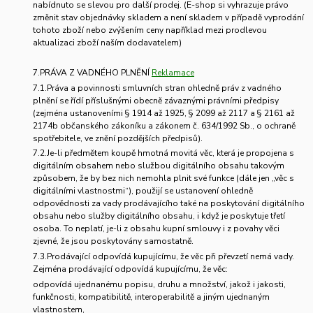
nabídnuto se slevou pro další prodej. (E-shop si vyhrazuje právo
změnit stav objednávky skladem a není skladem v případě vyprodání
tohoto zboží nebo zvýšením ceny například mezi prodlevou
aktualizaci zboží naším dodavatelem)
7.PRÁVA Z VADNÉHO PLNĚNÍ
Reklamace
7.1.Práva a povinnosti smluvních stran ohledně práv z vadného
plnění se řídí příslušnými obecně závaznými právními předpisy
(zejména ustanoveními § 1914 až 1925, § 2099 až 2117 a § 2161 až
2174b občanského zákoníku a zákonem č. 634/1992 Sb., o ochraně
spotřebitele, ve znění pozdějších předpisů).
7.2.Je-li předmětem koupě hmotná movitá věc, která je propojena s
digitálním obsahem nebo službou digitálního obsahu takovým
způsobem, že by bez nich nemohla plnit své funkce (dále jen „věc s
digitálními vlastnostmi“), použijí se ustanovení ohledně
odpovědnosti za vady prodávajícího také na poskytování digitálního
obsahu nebo služby digitálního obsahu, i když je poskytuje třetí
osoba. To neplatí, je-li z obsahu kupní smlouvy i z povahy věci
zjevné, že jsou poskytovány samostatně.
7.3.Prodávající odpovídá kupujícímu, že věc při převzetí nemá vady.
Zejména prodávající odpovídá kupujícímu, že věc:
odpovídá ujednanému popisu, druhu a množství, jakož i jakosti,
funkčnosti, kompatibilitě, interoperabilitě a jiným ujednaným
vlastnostem,