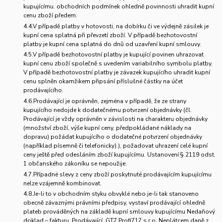
kupujícímu. obchodních podmínek ohledně povinnosti uhradit kupní
cenu zboží předem.
4.4.V případě platby v hotovosti, na dobírku či ve výdejně zásilek je
kupní cena splatná při převzetí zboží. V případě bezhotovostní
platby je kupní cena splatná do dnů od uzavření kupní smlouvy.
4.5.V případě bezhotovostní platby je kupující povinen uhrazovat
kupní cenu zboží společně s uvedením variabilního symbolu platby.
V případě bezhotovostní platby je závazek kupujícího uhradit kupní
cenu splněn okamžikem připsání příslušné částky na účet
prodávajícího.
4.6.Prodávající je oprávněn, zejména v případě, že ze strany
kupujícího nedojde k dodatečnému potvrzení objednávky (čl.
Prodávající je vždy oprávněn v závislosti na charakteru objednávky
(množství zboží, výše kupní ceny, předpokládané náklady na
dopravu) požádat kupujícího o dodatečné potvrzení objednávky
(například písemně či telefonicky).), požadovat uhrazení celé kupní
ceny ještě před odesláním zboží kupujícímu. Ustanovení § 2119 odst.
1 občanského zákoníku se nepoužije.
4.7.Případné slevy z ceny zboží poskytnuté prodávajícím kupujícímu
nelze vzájemně kombinovat.
4.8.Je-li to v obchodním styku obvyklé nebo je-li tak stanoveno
obecně závaznými právními předpisy, vystaví prodávající ohledně
plateb prováděných na základě kupní smlouvy kupujícímu Nedaňový
doklad – fakturu. Prodávající GT7 Profi717 s.r.o. Neplátcem daně z