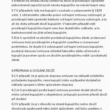
5.6.Nárok na úhradu škody vzniklé na zboží je prodávající oprávněn
jednostranně započíst proti nároku kupujícího na vrácení kupní ceny.
5.7.V případech, kdy má kupující v souladu s ustanovením § 1829
odst. 1 občanského zákoníku právo od kupní smlouvy odstoupit, je
prodávající také oprávněn kdykoliv od kupní smlouvy odstoupit, a to
až do doby převzetí zboží kupujícím. V takovém případě vrátí
prodávající kupujícímu kupní cenu bez zbytečného odkladu, a to
bezhotovostně na účet určený kupujícím.
5.8.Je-li společně se zbožím poskytnut kupujícímu dárek, je darovací
smlouva mezi prodávajícím a kupujícím uzavřena s rozvazovací
podmínkou, že dojde-li k odstoupení od kupní smlouvy kupujícím,
pozbývá darovací smlouva ohledně takového dárku účinnosti a
kupující je povinen spolu se zbožím prodávajícímu vrátit i poskytnutý
dárek.
6.PŘEPRAVA A DODÁNÍ ZBOŽÍ
6.1.V případě, že je způsob dopravy smluven na základě zvláštního
požadavku kupujícího, nese kupující riziko a případné dodatečné
náklady spojené s tímto způsobem dopravy.
6.2.Je-li prodávající podle kupní smlouvy povinen dodat zboží na
místo určené kupujícím v objednávce, je kupující povinen převzít zboží
při dodání.
6.3.V případě, že je z důvodů na straně kupujícího nutno zboží
doručovat opakovaně nebo jiným způsobem, než bylo uvedeno v