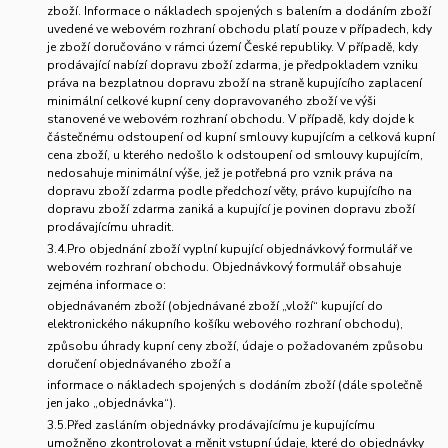
zboží. Informace o nákladech spojených s balením a dodáním zboží
uvedené ve webovém rozhraní obchodu platí pouze v případech, kdy
je zboží doručováno v rámci území České republiky. V případě, kdy
prodávající nabízí dopravu zboží zdarma, je předpokladem vzniku
práva na bezplatnou dopravu zboží na straně kupujícího zaplacení
minimální celkové kupní ceny dopravovaného zboží ve výši
stanovené ve webovém rozhraní obchodu. V případě, kdy dojde k
částečnému odstoupení od kupní smlouvy kupujícím a celková kupní
cena zboží, u kterého nedošlo k odstoupení od smlouvy kupujícím,
nedosahuje minimální výše, jež je potřebná pro vznik práva na
dopravu zboží zdarma podle předchozí věty, právo kupujícího na
dopravu zboží zdarma zaniká a kupující je povinen dopravu zboží
prodávajícímu uhradit.
3.4.Pro objednání zboží vyplní kupující objednávkový formulář ve
webovém rozhraní obchodu. Objednávkový formulář obsahuje
zejména informace o:
objednávaném zboží (objednávané zboží „vloží“ kupující do
elektronického nákupního košíku webového rozhraní obchodu),
způsobu úhrady kupní ceny zboží, údaje o požadovaném způsobu
doručení objednávaného zboží a
informace o nákladech spojených s dodáním zboží (dále společně
jen jako „objednávka“).
3.5.Před zasláním objednávky prodávajícímu je kupujícímu
umožněno zkontrolovat a měnit vstupní údaje, které do objednávky