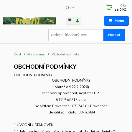
0
ks
CZK
za
0 Kč
Menu
Hledat
Úvod
Vše o nákupu
Obchodní podmínky
OBCHODNÍ PODMÍNKY
OBCHODNÍ PODMÍNKY
OBCHODNÍ PODMÍNKY
(platné od 22.2.2026
)
Obchodní společnost, neplátce DPH,
GT7 Profi717 s.r.o.
se s
ídlem Bravantice 187, 742 81 Bravantice
identifikační číslo:
08763984
1.ÚVODNÍ USTANOVENÍ
1.1.Tyto obchodní podmínky (dále jen „obchodní podmínky“)