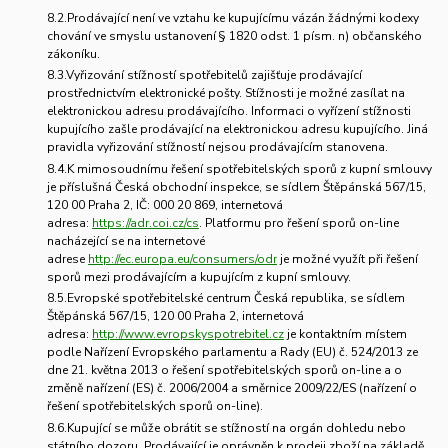
8.2.Prodávající není ve vztahu ke kupujícímu vázán žádnými kodexy
chování ve smyslu ustanovení § 1820 odst. 1 písm. n) občanského
zákoníku.
8.3.Vyřizování stížností spotřebitelů zajišťuje prodávající
prostřednictvím elektronické pošty. Stížnosti je možné zasílat na
elektronickou adresu prodávajícího. Informaci o vyřízení stížnosti
kupujícího zašle prodávající na elektronickou adresu kupujícího. Jiná
pravidla vyřizování stížností nejsou prodávajícím stanovena.
8.4.K mimosoudnímu řešení spotřebitelských sporů z kupní smlouvy
je příslušná Česká obchodní inspekce, se sídlem Štěpánská 567/15,
120 00 Praha 2, IČ: 000 20 869, internetová
adresa:
https://adr.coi.cz/cs
. Platformu pro řešení sporů on-line
nacházející se na internetové
adrese
http://ec.europa.eu/consumers/odr
je možné využít při řešení
sporů mezi prodávajícím a kupujícím z kupní smlouvy.
8.5.Evropské spotřebitelské centrum Česká republika, se sídlem
Štěpánská 567/15, 120 00 Praha 2, internetová
adresa:
http://www.evropskyspotrebitel.cz
je kontaktním místem
podle Nařízení Evropského parlamentu a Rady (EU) č. 524/2013 ze
dne 21. května 2013 o řešení spotřebitelských sporů on-line a o
změně nařízení (ES) č. 2006/2004 a směrnice 2009/22/ES (nařízení o
řešení spotřebitelských sporů on-line).
8.6.Kupující se může obrátit se stížností na orgán dohledu nebo
státního dozoru. Prodávající je oprávněn k prodeji zboží na základě