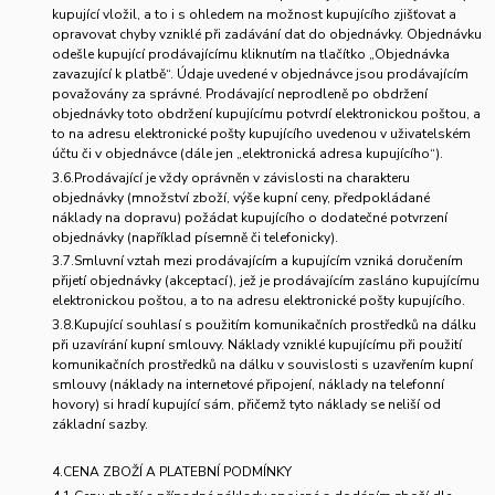
kupující vložil, a to i s ohledem na možnost kupujícího zjišťovat a
opravovat chyby vzniklé při zadávání dat do objednávky. Objednávku
odešle kupující prodávajícímu kliknutím na tlačítko „Objednávka
zavazující k platbě“. Údaje uvedené v objednávce jsou prodávajícím
považovány za správné. Prodávající neprodleně po obdržení
objednávky toto obdržení kupujícímu potvrdí elektronickou poštou, a
to na adresu elektronické pošty kupujícího uvedenou v uživatelském
účtu či v objednávce (dále jen „elektronická adresa kupujícího“).
3.6.Prodávající je vždy oprávněn v závislosti na charakteru
objednávky (množství zboží, výše kupní ceny, předpokládané
náklady na dopravu) požádat kupujícího o dodatečné potvrzení
objednávky (například písemně či telefonicky).
3.7.Smluvní vztah mezi prodávajícím a kupujícím vzniká doručením
přijetí objednávky (akceptací), jež je prodávajícím zasláno kupujícímu
elektronickou poštou, a to na adresu elektronické pošty kupujícího.
3.8.Kupující souhlasí s použitím komunikačních prostředků na dálku
při uzavírání kupní smlouvy. Náklady vzniklé kupujícímu při použití
komunikačních prostředků na dálku v souvislosti s uzavřením kupní
smlouvy (náklady na internetové připojení, náklady na telefonní
hovory) si hradí kupující sám, přičemž tyto náklady se neliší od
základní sazby.
4.
CENA ZBOŽÍ A PLATEBNÍ PODMÍNKY