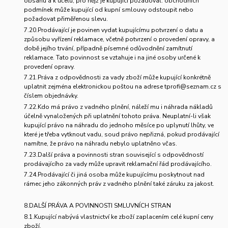
obsahu a k účelu, pro nějž je kupující požadoval. obchodních
podmínek může kupující od kupní smlouvy odstoupit nebo
požadovat přiměřenou slevu.
7.20.Prodávající je povinen vydat kupujícímu potvrzení o datu a
způsobu vyřízení reklamace, včetně potvrzení o provedení opravy, a
době jejího trvání, případně písemné odůvodnění zamítnutí
reklamace. Tato povinnost se vztahuje i na jiné osoby určené k
provedení opravy.
7.21.Práva z odpovědnosti za vady zboží může kupující konkrétně
uplatnit zejména elektronickou poštou na adrese tprofi@seznam.cz s
číslem objednávky.
7.22.Kdo má právo z vadného plnění, náleží mu i náhrada nákladů
účelně vynaložených při uplatnění tohoto práva. Neuplatní-li však
kupující právo na náhradu do jednoho měsíce po uplynutí lhůty, ve
které je třeba vytknout vadu, soud právo nepřizná, pokud prodávající
namítne, že právo na náhradu nebylo uplatněno včas.
7.23.Další práva a povinnosti stran související s odpovědností
prodávajícího za vady může upravit reklamační řád prodávajícího.
7.24.Prodávající či jiná osoba může kupujícímu poskytnout nad
rámec jeho zákonných práv z vadného plnění také záruku za jakost.
8.DALŠÍ PRÁVA A POVINNOSTI SMLUVNÍCH STRAN
8.1.Kupující nabývá vlastnictví ke zboží zaplacením celé kupní ceny
zboží.