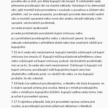
povaha věci a účel, pro který kupující věc koupil. K odstranění vady
převezme prodávající věc na vlastní náklady. Vyžaduje-li to demontáž
věci, jejíž montáž byla provedena v souladu s povahou a účelem věci
předtím, než se vada projevila, prodávající provede demontáž vadné
věci a montáž opravené nebo nové věci anebo uhradí náklady s tím
spojené. obchodních podmínek,
se vada projeví opakovaně,
je vada podstatným porušením kupní smlouvy, nebo
je z prohlášení prodávajícího nebo z okolností zjevné, že vada
nebude odstraněna v přiměřené době nebo bez značných obtíží pro
kupujícího.
7.15.Je-li vada věci nevýznamná, kupující nemůže odstoupit od kupní
smlouvy (ve smyslu čl. Kupující může požadovat přiměřenou slevu
nebo odstoupit od kupní smlouvy, pokud: obchodních podmínek);
má se za to, že vada věci není nevýznamná. Odstoupí-li kupující od
kupní smlouvy, prodávající vrátí kupujícímu kupní cenu bez
zbytečného odkladu poté, co obdrží věc nebo co mu kupující
prokáže, že věc odeslal.
7.16.Vadu lze vytknout prodávajícímu, u kterého věc byla koupena. Je-
li však k opravě určena jiná osoba, která je v místě prodávajícího
nebo v místě pro kupujícího bližším, kupující vytkne vadu tomu, kdo
je určen k provedení opravy.
7.17.S výjimkou případů, kdy je k provedení opravy určena jiná
osoba, je prodávající povinen přijmout reklamaci v kterékoli