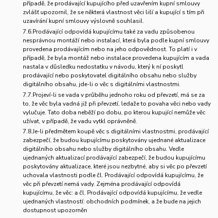
případě, že prodávající kupujícího před uzavřením kupní smlouvy
zvlášť upozornil, že se některá vlastnost věci liší a kupující s tím při
uzavírání kupní smlouvy výslovně souhlasil.
7.6.Prodávající odpovídá kupujícímu také za vadu způsobenou
nesprávnou montáží nebo instalací, která byla podle kupní smlouvy
provedena prodávajícím nebo na jeho odpovědnost. To platí i v
případě, že byla montáž nebo instalace provedena kupujícím a vada
nastala v důsledku nedostatku v návodu, který k ní poskytl
prodávající nebo poskytovatel digitálního obsahu nebo služby
digitálního obsahu, jde-li o věc s digitálními vlastnostmi.
7.7.Projeví-li se vada v průběhu jednoho roku od převzetí, má se za
to, že věc byla vadná již při převzetí, ledaže to povaha věci nebo vady
vylučuje. Tato doba neběží po dobu, po kterou kupující nemůže věc
užívat, v případě, že vadu vytkl oprávněně.
7.8.Je-li předmětem koupě věc s digitálními vlastnostmi, prodávající
zabezpečí, že budou kupujícímu poskytovány ujednané aktualizace
digitálního obsahu nebo služby digitálního obsahu. Vedle
ujednaných aktualizací prodávající zabezpečí, že budou kupujícímu
poskytovány aktualizace, které jsou nezbytné, aby si věc po převzetí
uchovala vlastnosti podle čl. Prodávající odpovídá kupujícímu, že
věc při převzetí nemá vady. Zejména prodávající odpovídá
kupujícímu, že věc: a čl. Prodávající odpovídá kupujícímu, že vedle
ujednaných vlastností: obchodních podmínek, a že bude na jejich
dostupnost upozorněn