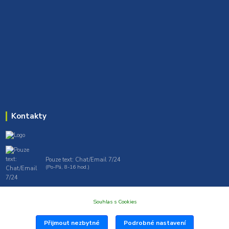
Kontakty
Pouze text: Chat/Email 7/24
(Po-Pá, 8-16 hod.)
gt7profi717@gmail.com , tprofi@seznam.cz
Souhlas s Cookies
Přijmout nezbytné
Podrobné nastavení