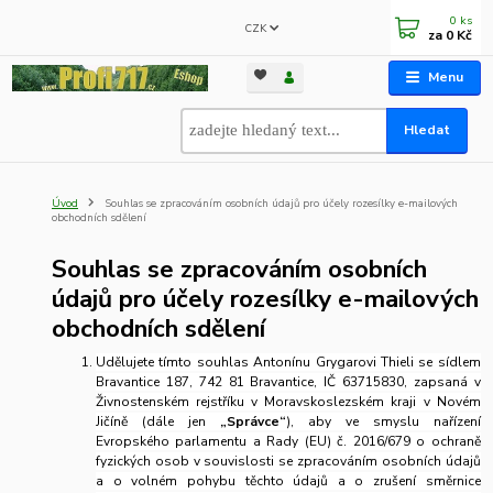
0
ks
CZK
za
0 Kč
Menu
Hledat
Úvod
Souhlas se zpracováním osobních údajů pro účely rozesílky e-mailových
obchodních sdělení
Souhlas se zpracováním osobních
údajů pro účely rozesílky e-mailových
obchodních sdělení
Udělujete tímto souhlas Antonínu Grygarovi Thieli se sídlem
Bravantice 187, 742 81 Bravantice, IČ 63715830, zapsaná v
Živnostenském rejstříku v Moravskoslezském kraji v Novém
Jičíně (dále jen
„Správce“
), aby ve smyslu nařízení
Evropského parlamentu a Rady (EU) č. 2016/679 o ochraně
fyzických osob v souvislosti se zpracováním osobních údajů
a o volném pohybu těchto údajů a o zrušení směrnice