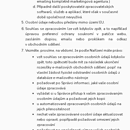
emailing kompletně marketingová agentura.)
Případně další poskytovatelé zpracovatelských
softwarů, služeb a aplikací, které však v současné
době společnost nevyužívá.
Osobní údaje nebudou předány mimo území EU.
Souhlas se zpracováním lze vzít kdykoliv zpět, a to například
úpravou preferencí ochrany soukromí v patičce webu,
zasláním dopisu, emailu nebo proklikem na odkaz
v obchodním sdělení.
Vezměte, prosíme, na vědomí, že podle Nařízení máte právo:
vzít souhlas se zpracováním osobních údajů kdykoliv
zpět, toto zpětvzetí bude mít za následek ukončení
rozesílky e-mailových obchodních sdělení, popř. na
vlastní žádost fyzické odstranění osobních údajů z
databáze e-mailového nástroje
požadovat po Správci informaci, jaké vaše osobní
údaje zpracovává
vyžádat si u Správce přístup k vašim zpracovávaným
osobním údajům a požadovat jejich kopii
u automatizovaně zpracovaných osobních údajů na
jejich přenositelnost
nechat vaše zpracovávané osobní údaje aktualizovat
nebo opravit, popřípadě požadovat omezení jejich
zpracování
požadovat po společnosti výmaz vašich osobních