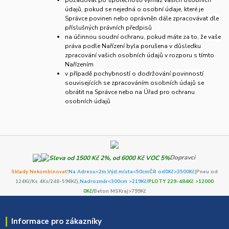
údajů, pokud se nejedná o osobní údaje, které je
Správce povinen nebo oprávněn dále zpracovávat dle
příslušných právních předpisů
na účinnou soudní ochranu, pokud máte za to, že vaše
práva podle Nařízení byla porušena v důsledku
zpracování vašich osobních údajů v rozporu s tímto
Nařízením
v případě pochybností o dodržování povinností
souvisejících se zpracováním osobních údajů se
obrátit na Správce nebo na Úřad pro ochranu
osobních údajů
Dopravci
Sklady Nekombinovat!
Na Adresu<2m,
Výd.místa<50cm
ČR od0Kč
>3500Kč
(Pneu od
124Kč/Ks 4Ks/248-596Kč)
,Nadrozměr<300cm >219Kč/
PLOTY 229-484Kč >12000
0Kč/
Beton MSKraj>799Kč
Informace pro zákazníky