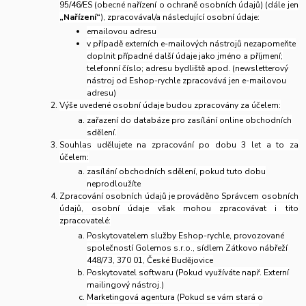
95/46/ES (obecné nařízení o ochraně osobních údajů) (dále jen
„Nařízení“
), zpracovával/a následující osobní údaje:
emailovou adresu
v případě externích e-mailových nástrojů nezapomeňte
doplnit případné další údaje jako jméno a příjmení;
telefonní číslo; adresu bydliště apod. (newsletterový
nástroj od Eshop-rychle zpracovává jen e-mailovou
adresu)
Výše uvedené osobní údaje budou zpracovány za účelem:
zařazení do databáze pro zasílání online obchodních
sdělení.
Souhlas udělujete na zpracování po dobu 3 let a to za
účelem:
zasílání obchodních sdělení, pokud tuto dobu
neprodloužíte
Zpracování osobních údajů je prováděno Správcem osobních
údajů, osobní údaje však mohou zpracovávat i tito
zpracovatelé:
Poskytovatelem služby Eshop-rychle, provozované
společností Golemos s.r.o., sídlem Zátkovo nábřeží
448/73, 370 01, České Budějovice
Poskytovatel softwaru (Pokud využíváte např. Externí
mailingový nástroj.)
Marketingová agentura (Pokud se vám stará o