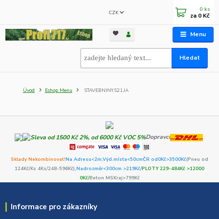
0
ks
CZK
za
0 Kč
Menu
Hledat
Úvod
Eshop Menu
STAVEBNINY.S21.JA
Dopravci
Sklady Nekombinovat!
Na Adresu<2m,
Výd.místa<50cm
ČR od0Kč
>3500Kč
(Pneu od
124Kč/Ks 4Ks/248-596Kč)
,Nadrozměr<300cm >219Kč/
PLOTY 229-484Kč >12000
0Kč/
Beton MSKraj>799Kč
Informace pro zákazníky