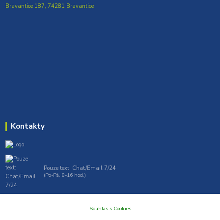
Bravantice 187, 74281 Bravantice
Kontakty
Pouze text: Chat/Email 7/24
(Po-Pá, 8-16 hod.)
gt7profi717@gmail.com , tprofi@seznam.cz
Souhlas s Cookies