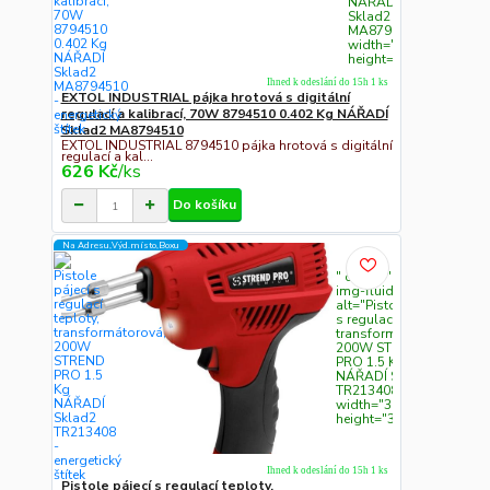
NÁŘADÍ
Sklad2
MA8794510"
width="300"
height="300">
Ihned k odeslání do 15h 1 ks
EXTOL INDUSTRIAL pájka hrotová s digitální
regulací a kalibrací, 70W 8794510 0.402 Kg NÁŘADÍ
Sklad2 MA8794510
EXTOL INDUSTRIAL 8794510 pájka hrotová s digitální
regulací a kal...
626 Kč
/
ks
Do košíku
Na Adresu,Výd.místo,Boxu
" class="c311
img-fluid"
alt="Pistole pájecí
s regulací teploty,
transformátorová,
200W STREND
PRO 1.5 Kg
NÁŘADÍ Sklad2
TR213408"
width="300"
height="300">
Ihned k odeslání do 15h 1 ks
Pistole pájecí s regulací teploty,