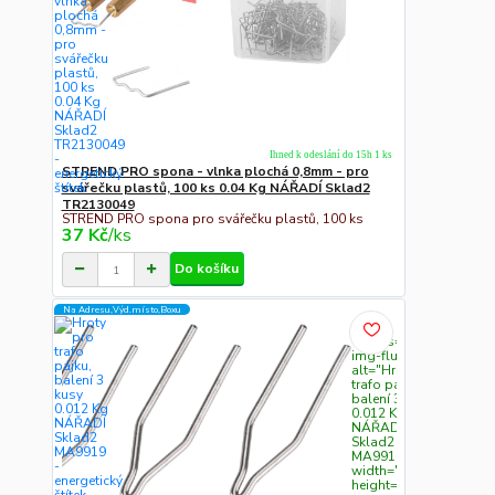
Ihned k odeslání do 15h 1 ks
STREND PRO spona - vlnka plochá 0,8mm - pro
svářečku plastů, 100 ks 0.04 Kg NÁŘADÍ Sklad2
TR2130049
STREND PRO spona pro svářečku plastů, 100 ks
37 Kč
/
ks
Do košíku
Na Adresu,Výd.místo,Boxu
" class="c311
img-fluid"
alt="Hroty pro
trafo pájku,
balení 3 kusy
0.012 Kg
NÁŘADÍ
Sklad2
MA9919"
width="300"
height="300">