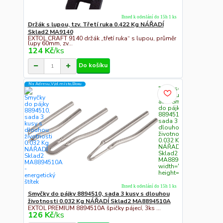
Ihned k odeslání do 15h 1 ks
Držák s lupou, tzv. Třetí ruka 0.422 Kg NÁŘADÍ
Sklad2 MA9140
EXTOL CRAFT 9140 držák „třetí ruka“ s lupou, průměr
lupy 60mm, zv...
124 Kč
/
ks
Do košíku
Na Adresu,Výd.místo,Boxu
" class="c311
img-fluid"
alt="Smyčky
do pájky
8894510,
sada 3 kusy s
dlouhou
životnosti
0.032 Kg
NÁŘADÍ
Sklad2
MA8894510A"
width="300"
height="300">
Ihned k odeslání do 15h 1 ks
Smyčky do pájky 8894510, sada 3 kusy s dlouhou
životnosti 0.032 Kg NÁŘADÍ Sklad2 MA8894510A
EXTOL PREMIUM 8894510A špičky pájecí, 3ks ...
126 Kč
/
ks