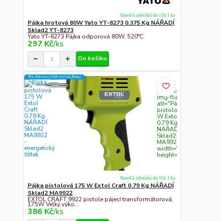
Ihned k odeslání do 15h 1 ks
Pájka hrotová 80W Yato YT-8273 0.375 Kg NÁŘADÍ
Sklad2 YT-8273
Yato YT-8273 Pájka odporová 80W, 520°C
297 Kč
/
ks
Do košíku
Na Adresu,Výd.místo,Boxu
" class="c311
img-fluid"
alt="Pájka
pistolová 175
W Extol Craft
0.79 Kg
NÁŘADÍ
Sklad2
MA9922"
width="300"
height="300">
Ihned k odeslání do 15h 1 ks
Pájka pistolová 175 W Extol Craft 0.79 Kg NÁŘADÍ
Sklad2 MA9922
EXTOL CRAFT 9922 pistole pájecí transformátorová,
175W Velký výko...
386 Kč
/
ks