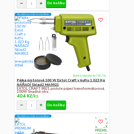
Do košíku
Na Adresu,Výd.místo,Boxu
Ihned k odeslání do 15h 2 ks
Pájka pistolová 100 W Extol Craft v kufru 1.023 Kg
NÁŘADÍ Sklad2 MA9921
EXTOL CRAFT 9921 pistole pájecí transformátorová,
100W Snadná obs...
404 Kč
/
ks
Do košíku
Na Adresu,Výd.místo,Boxu
" class="c311
img-fluid"
alt="EXTOL
PREMIUM