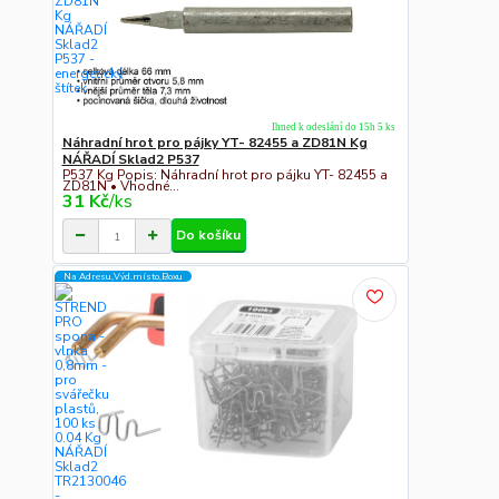
Ihned k odeslání do 15h 5 ks
Náhradní hrot pro pájky YT- 82455 a ZD81N Kg
NÁŘADÍ Sklad2 P537
P537 Kg Popis: Náhradní hrot pro pájku YT- 82455 a
ZD81N • Vhodné...
31 Kč
/
ks
Do košíku
Na Adresu,Výd.místo,Boxu