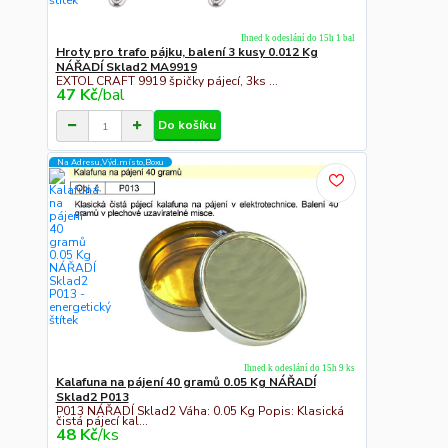
Ihned k odeslání do 15h 1 bal
Hroty pro trafo pájku, balení 3 kusy 0.012 Kg
NÁŘADÍ Sklad2 MA9919
EXTOL CRAFT 9919 špičky pájecí, 3ks ...
47 Kč
/
bal
Do košíku
Na Adresu,Výd.místo,Boxu
Ihned k odeslání do 15h 9 ks
Kalafuna na pájení 40 gramů 0.05 Kg NÁŘADÍ
Sklad2 P013
P013 NÁŘADÍ Sklad2 Váha: 0.05 Kg Popis: Klasická
čistá pájecí kal...
48 Kč
/
ks