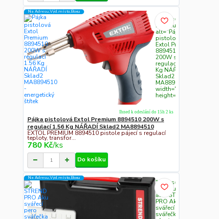
Na Adresu,Výd.místo,Boxu
" class="c311
img-fluid"
alt="Pájka
pistolová
Extol Premium
8894510
200W s
regulací 1.56
Kg NÁŘADÍ
Sklad2
MA8894510"
width="300"
height="300">
Ihned k odeslání do 15h 2 ks
Pájka pistolová Extol Premium 8894510 200W s
regulací 1.56 Kg NÁŘADÍ Sklad2 MA8894510
EXTOL PREMIUM 8894510 pistole pájecí s regulací
teploty, transfor...
780 Kč
/
ks
Do košíku
Na Adresu,Výd.místo,Boxu
" class="c311
img-fluid"
alt="STREND
PRO Aku
svářecí pero
svářečka na