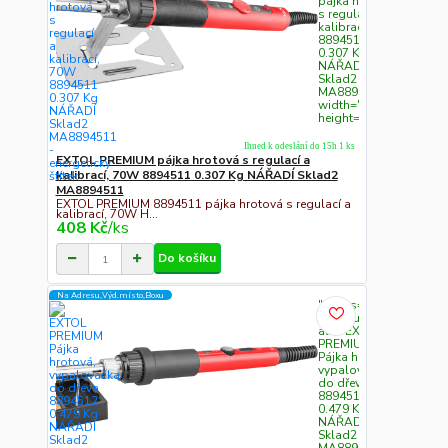
pájka hrotová
s regulací a
kalibrací, 70W
8894511
0.307 Kg
NÁŘADÍ
Sklad2
MA8894511"
width="300"
height="300">
Ihned k odeslání do 15h 1 ks
EXTOL PREMIUM pájka hrotová s regulací a
kalibrací, 70W 8894511 0.307 Kg NÁŘADÍ Sklad2
MA8894511
EXTOL PREMIUM 8894511 pájka hrotová s regulací a
kalibrací, 70W H...
408 Kč
/
ks
Do košíku
Na Adresu,Výd.místo,Boxu
" class="c311
img-fluid"
alt="EXTOL
PREMIUM
Pájka hrotová,
vypalovačka
do dřeva
8894512
0.479 Kg
NÁŘADÍ
Sklad2
MA8894512"