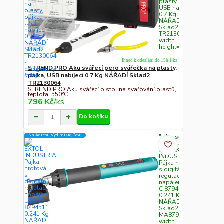
plasty, pájka,
USB nabíjecí
0.7 Kg
NÁŘADÍ
Sklad2
TR2130064"
width="300"
height="300">
Ihned k odeslání do 15h 1 ks
STREND PRO Aku svářecí pero svářečka na plasty,
pájka, USB nabíjecí 0.7 Kg NÁŘADÍ Sklad2
TR2130064
STREND PRO Aku svářecí pistol na svařování plastů,
teplota: 550°C...
796 Kč
/
ks
Do košíku
Na Adresu,Výd.místo,Boxu
" class="c311
img-fluid"
alt="EXTOL
INDUSTRIAL
Pájka hrotová
s digitální
regulací,
napájení USB-
C 8794511
0.241 Kg
NÁŘADÍ
Sklad2
MA8794511"
width="300"