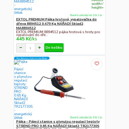
width="300"
height="300">
Ihned k odeslání do 15h 1 ks
EXTOL PREMIUM Pájka hrotová, vypalovačka do
dřeva 8894512 0.479 Kg NÁŘADÍ Sklad2
MA8894512
EXTOL PREMIUM 8894512 pájka hrotová s hroty pro
vypalování do dře...
445 Kč
/
ks
Do košíku
Na Adresu,Výd.místo,Boxu
Ihned k odeslání do 15h 1 ks
Pájka - Pájecí stanice s plynulou regulací teploty
STREND PRO 0.65 Kg NÁŘADÍ Sklad2 TR217730S