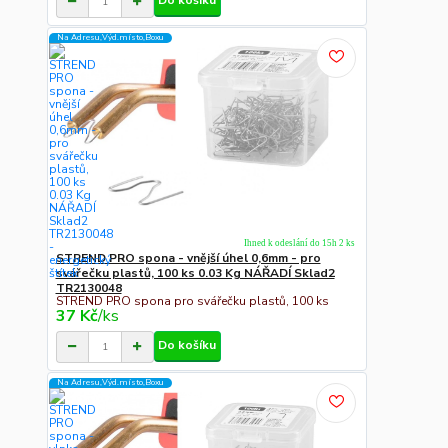
Do košíku
Na Adresu,Výd.místo,Boxu
Ihned k odeslání do 15h 2 ks
STREND PRO spona - vnější úhel 0,6mm - pro
svářečku plastů, 100 ks 0.03 Kg NÁŘADÍ Sklad2
TR2130048
STREND PRO spona pro svářečku plastů, 100 ks
37 Kč
/
ks
Do košíku
Na Adresu,Výd.místo,Boxu