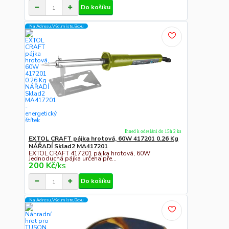
Do košíku
Na Adresu,Výd.místo,Boxu
Ihned k odeslání do 15h 2 ks
EXTOL CRAFT pájka hrotová, 60W 417201 0.26 Kg
NÁŘADÍ Sklad2 MA417201
EXTOL CRAFT 417201 pájka hrotová, 60W
Jednoduchá pájka určena pře...
200 Kč
/
ks
Do košíku
Na Adresu,Výd.místo,Boxu