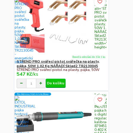
" class="c311
img-fluid"
alt="STREND
PRO svářecí
pistol
svářečka na
plasty, pájka,
50W 1.02 Kg
NÁŘADÍ
Sklad2
TR2130045"
width="300"
height="300">
Ihned k odeslání do 15h 1 ks
STREND PRO svářecí pistol svářečka na plasty,
pájka, 50W 1.02 Kg NÁŘADÍ Sklad2 TR2130045
STREND PRO svářecí pistol na plasty, pájka, 50W
547 Kč
/
ks
Do košíku
Na Adresu,Výd.místo,Boxu
" class="c311
img-fluid"
alt="EXTOL
INDUSTRIAL
pájka hrotová
s digitální
regulací a
kalibrací, 70W
8794510
0.402 Kg