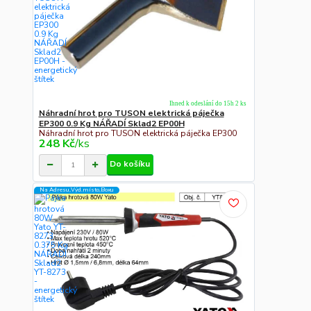
Ihned k odeslání do 15h 2 ks
Náhradní hrot pro TUSON elektrická páječka
EP300 0.9 Kg NÁŘADÍ Sklad2 EP00H
Náhradní hrot pro TUSON elektrická páječka EP300
248 Kč
/
ks
Do košíku
Na Adresu,Výd.místo,Boxu