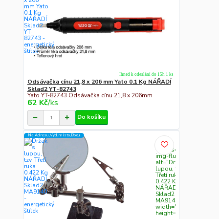
Ihned k odeslání do 15h 1 ks
Odsávačka cínu 21,8 x 206 mm Yato 0.1 Kg NÁŘADÍ
Sklad2 YT-82743
Yato YT-82743 Odsávačka cínu 21,8 x 206mm
62 Kč
/
ks
Do košíku
Na Adresu,Výd.místo,Boxu
" class="c311
img-fluid"
alt="Držák s
lupou, tzv.
Třetí ruka
0.422 Kg
NÁŘADÍ
Sklad2
MA9140"
width="300"
height="300">