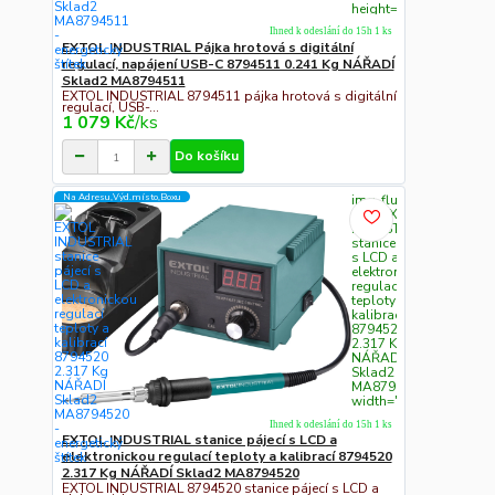
height="300">
Ihned k odeslání do 15h 1 ks
EXTOL INDUSTRIAL Pájka hrotová s digitální
regulací, napájení USB-C 8794511 0.241 Kg NÁŘADÍ
Sklad2 MA8794511
EXTOL INDUSTRIAL 8794511 pájka hrotová s digitální
regulací, USB-...
1 079 Kč
/
ks
Do košíku
" class="c311
Na Adresu,Výd.místo,Boxu
img-fluid"
alt="EXTOL
INDUSTRIAL
stanice pájecí
s LCD a
elektronickou
regulací
teploty a
kalibrací
8794520
2.317 Kg
NÁŘADÍ
Sklad2
MA8794520"
width="300"
height="300">
Ihned k odeslání do 15h 1 ks
EXTOL INDUSTRIAL stanice pájecí s LCD a
elektronickou regulací teploty a kalibrací 8794520
2.317 Kg NÁŘADÍ Sklad2 MA8794520
EXTOL INDUSTRIAL 8794520 stanice pájecí s LCD a