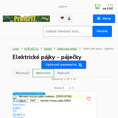
0
ks
CZK
za
0 Kč
Menu
Hledat
Úvod
NÁŘADÍ S2
Nářadí
Elektrické nářadí
Elektrické pájky - páječky
Elektrické pájky - páječky
Upřesnit parametry
Nejnovější
Nejlevnější
Nejdražší
Zobrazuji 1-29 z 29
strana
z 1
Na Adresu,Výd.místo,Boxu