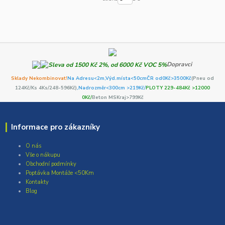
Dopravci
Sklady Nekombinovat!
Na Adresu<2m,
Výd.místa<50cm
ČR od0Kč
>3500Kč
(Pneu od
124Kč/Ks 4Ks/248-596Kč)
,Nadrozměr<300cm >219Kč/
PLOTY 229-484Kč >12000
0Kč/
Beton MSKraj>799Kč
Informace pro zákazníky
O nás
Vše o nákupu
Obchodní podmínky
Poptávka Montáže <50Km
Kontakty
Blog