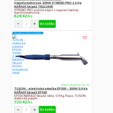
transformátorová, 200W STREND PRO 1.5 Kg
NÁŘADÍ Sklad2 TR213408
STREND PRO pistole pájecí s regulací teploty,
transformátorová, ...
628 Kč
/
ks
Do košíku
Na Adresu,Výd.místo,Boxu
Ihned k odeslání do 15h 2 ks
TUSON - elektrická páječka EP300 - 300W 0.9 Kg
NÁŘADÍ Sklad2 EP300
EP300 NÁŘADÍ Sklad2 Váha: 0.9 Kg Popis: TUSON -
elektrická páječk...
720 Kč
/
ks
Do košíku