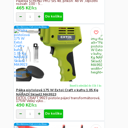
Páječka STREND PRO SIS 48, příkon: 48 W ,Teplotní
rozsah: 100 - 5...
465 Kč
/
ks
Do košíku
Na Adresu,Výd.místo,Boxu
" class="c311
img-fluid"
alt="Pájka
pistolová 175
W Extol Craft
v kufru 1.05
Kg NÁŘADÍ
Sklad2
MA9923"
width="300"
height="300">
Ihned k odeslání do 15h 1 ks
Pájka pistolová 175 W Extol Craft v kufru 1.05 Kg
NÁŘADÍ Sklad2 MA9923
EXTOL CRAFT 9923 pistole pájecí transformátorová,
175W Velký výko...
490 Kč
/
ks
Do košíku
Na Adresu,Výd.místo,Boxu