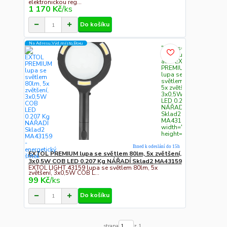
elektronickou reg...
1 170 Kč
/
ks
Do košíku
Na Adresu,Výd.místo,Boxu
" class="c311
img-fluid"
alt="EXTOL
PREMIUM
lupa se
světlem 80lm,
5x zvětšení,
3x0,5W COB
LED 0.207 Kg
NÁŘADÍ
Sklad2
MA43159"
width="300"
height="300">
Ihned k odeslání do 15h
EXTOL PREMIUM lupa se světlem 80lm, 5x zvětšení,
3x0,5W COB LED 0.207 Kg NÁŘADÍ Sklad2 MA43159
EXTOL LIGHT 43159 lupa se světlem 80lm, 5x
zvětšení, 3x0,5W COB L...
99 Kč
/
ks
Do košíku
strana
z 1