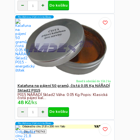
Do košíku
Na Adresu,Výd.místo,Boxu
Ihned k odeslání do 15h 2 ks
Kalafuna na pájení 50 gramů, čistá 0.05 Kg NÁŘADÍ
Sklad2 P015
P015 NÁŘADÍ Sklad2 Váha: 0.05 Kg Popis: Klasická
čistá pájecí kal...
48 Kč
/
ks
Do košíku
Na Adresu,Výd.místo,Boxu