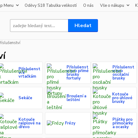
op Menu
Oděvy S18 Tabulka velikostí
O nás
Vše o nákupu
K
Hledat
říslušenství
ví
Příslušenst
Příslušenst
Příslušenst
ví pro přímé
ví pro
ví k
brusky
oscilační
vrtačkám
fortuny
brusky
Kotouče
Broušení a
Sekáče
pro úhlové
leštění
brusky
Kotouče
Plátky pro
rašplové na
Frézy
přímočarky
dřevo
a ocasky