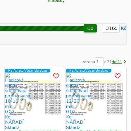
Do
Kč
strana
z 21
další
Na Adresu,Výd.místo,Boxu
Na Adresu,Výd.místo,Boxu