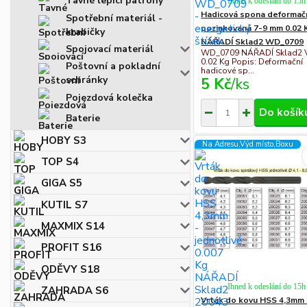
Tavné lepící patrony
Ihned k odeslání do 15h
Hadicová spona deformač
Spotřební materiál -
pozinkovaná 7-9 mm 0.02 
krabičky
NÁŘADÍ Sklad2 WD_0709
Spojovací materiál
WD_0709 NÁŘADÍ Sklad2 
0.02 Kg Popis: Deformační
Poštovní a pokladní
hadicové sp...
schránky
5 Kč
/
ks
Pojezdová kolečka
Do košík
Baterie
HOBY S3
Na Adresu,Výd.místo,Boxu
TOP S4
GIGA S5
KUTIL S7
MAXMIX S14
PROFIT S16
ODĚVY S18
Ihned k odeslání do 15h
ZAHRADA S6
Vrták do kovu HSS 4,3mm 