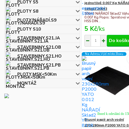
PLOTY S5
jednotlivě 0.007 Kg NÁŘA
Sklad2 20043
PLOTY S8
20043 NÁŘADÍ Sklad2 Váha
0.007 Kg Popis: Spirálový v
PLOTY/NÁŘADÍ.S9
HSS DIN...
5 Kč
/
ks
PLOTY S10
STAVEBNINY.S21.JA
Do košík
STAVEBNINY.S21.OB
Na Adresu,Výd.místo,Boxu
STAVEBNINY.S21.HO
STAVEBNINY.S21.PB
PLOTY.MSK<50Km
MONTÁŽ
Ihned k odeslání do 15
Brusný papír arch vodní
230x280mm P2000 YATO 0