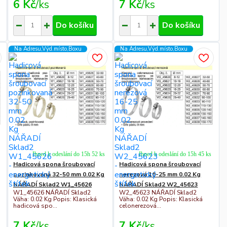
6 Kč
/
ks
7 Kč
/
ks
Do košíku
Do košíku
Na Adresu,Výd.místo,Boxu
Na Adresu,Výd.místo,Boxu
Ihned k odeslání do 15h 52 ks
Ihned k odeslání do 15h 45 ks
Hadicová spona šroubovací
Hadicová spona šroubovací
pozinkovaná 32-50 mm 0.02 Kg
nerezová 16-25 mm 0.02 Kg
NÁŘADÍ Sklad2 W1_45626
NÁŘADÍ Sklad2 W2_45623
W1_45626 NÁŘADÍ Sklad2
W2_45623 NÁŘADÍ Sklad2
Váha: 0.02 Kg Popis: Klasická
Váha: 0.02 Kg Popis: Klasická
hadicová spo...
celonerezová...
7 Kč
/
ks
7 Kč
/
ks