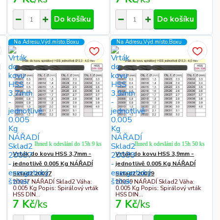
Do košíku
Do košíku
Na Adresu,Výd.místo,Boxu
Na Adresu,Výd.místo,Boxu
Ihned k odeslání do 15h 9 ks
Ihned k odeslání do 15h 50 ks
Vrták do kovu HSS 3,7mm -
Vrták do kovu HSS 3,9mm -
jednotlivě 0.005 Kg NÁŘADÍ
jednotlivě 0.005 Kg NÁŘADÍ
Sklad2 20037
Sklad2 20039
20037 NÁŘADÍ Sklad2 Váha:
20039 NÁŘADÍ Sklad2 Váha:
0.005 Kg Popis: Spirálový vrták
0.005 Kg Popis: Spirálový vrták
HSS DIN...
HSS DIN...
7 Kč
/
ks
7 Kč
/
ks