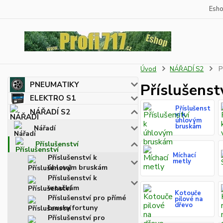
Esh
Úvod
NÁŘADÍ S2
P
PNEUMATIKY
Příslušenst
ELEKTRO S1
Příslušenst
NÁŘADÍ S2
ví k
úhlovým
bruskám
Nářadí
Příslušenství
Míchací
Příslušenství k
metly
úhlovým bruskám
Příslušenství k
vrtačkám
Kotouče
Příslušenství pro přímé
pilové na
dřevo
brusky fortuny
Příslušenství pro