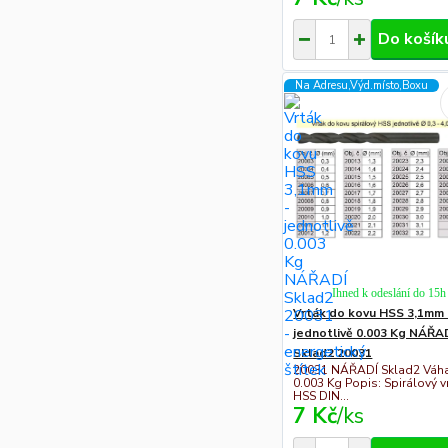
Do košík
Na Adresu,Výd.místo,Boxu
Ihned k odeslání do 15h
Vrták do kovu HSS 3,1mm 
jednotlivě 0.003 Kg NÁŘA
Sklad2 20031
20031 NÁŘADÍ Sklad2 Váha
0.003 Kg Popis: Spirálový v
HSS DIN...
7 Kč
/
ks