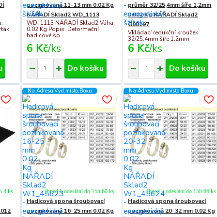
DÍ
pozinkovaná 11-13 mm 0.02 Kg
průměr 32/25,4mm šíře 1,2mm
NÁŘADÍ Sklad2 WD_1113
0.002 Kg NÁŘADÍ Sklad2
:
WD_1113 NÁŘADÍ Sklad2 Váha:
G00197
rták
0.02 Kg Popis: Deformační
Vkládací redukční kroužek
hadicové sp...
32/25,4mm šíře 1,2mm
6 Kč
/
ks
6 Kč
/
ks
u
Do košíku
Do košíku
Na Adresu,Výd.místo,Boxu
Na Adresu,Výd.místo,Boxu
h 4 ks
Ihned k odeslání do 15h 60 ks
Ihned k odeslání do 15h 66 ks
Hadicová spona šroubovací
Hadicová spona šroubovací
.012
pozinkovaná 16-25 mm 0.02 Kg
pozinkovaná 20-32 mm 0.02 Kg