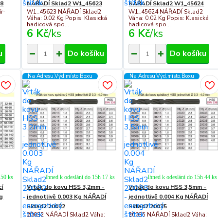
18
NÁŘADÍ Sklad2 W1_45623
NÁŘADÍ Sklad2 W1_45624
r-
W1_45623 NÁŘADÍ Sklad2
W1_45624 NÁŘADÍ Sklad2
Váha: 0.02 Kg Popis: Klasická
Váha: 0.02 Kg Popis: Klasická
hadicová spo...
hadicová spo...
6 Kč
/
ks
6 Kč
/
ks
u
Do košíku
Do košíku
Na Adresu,Výd.místo,Boxu
Na Adresu,Výd.místo,Boxu
 50 ks
Ihned k odeslání do 15h 17 ks
Ihned k odeslání do 15h 44 ks
í
Vrták do kovu HSS 3,2mm -
Vrták do kovu HSS 3,5mm -
g
jednotlivě 0.003 Kg NÁŘADÍ
jednotlivě 0.004 Kg NÁŘADÍ
2
Sklad2 20032
Sklad2 20035
20032 NÁŘADÍ Sklad2 Váha:
20035 NÁŘADÍ Sklad2 Váha: