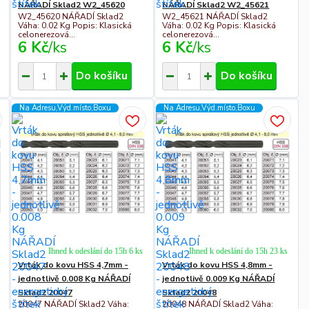
NÁŘADÍ Sklad2 W2_45620
NÁŘADÍ Sklad2 W2_45621
W2_45620 NÁŘADÍ Sklad2
W2_45621 NÁŘADÍ Sklad2
Váha: 0.02 Kg Popis: Klasická
Váha: 0.02 Kg Popis: Klasická
celonerezová...
celonerezová...
6 Kč
/
ks
6 Kč
/
ks
Do košíku
Do košíku
Na Adresu,Výd.místo,Boxu
Na Adresu,Výd.místo,Boxu
Ihned k odeslání do 15h 6 ks
Ihned k odeslání do 15h 23 ks
Vrták do kovu HSS 4,7mm -
Vrták do kovu HSS 4,8mm -
jednotlivě 0.008 Kg NÁŘADÍ
jednotlivě 0.009 Kg NÁŘADÍ
Sklad2 20047
Sklad2 20048
20047 NÁŘADÍ Sklad2 Váha:
20048 NÁŘADÍ Sklad2 Váha: