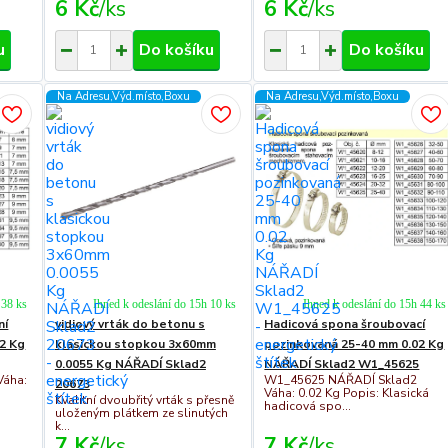
6 Kč
/
ks
6 Kč
/
ks
u
Do košíku
Do košíku
Na Adresu,Výd.místo,Boxu
Na Adresu,Výd.místo,Boxu
 38 ks
Ihned k odeslání do 15h 10 ks
Ihned k odeslání do 15h 44 ks
ní
vidiový vrták do betonu s
Hadicová spona šroubovací
2 Kg
klasickou stopkou 3x60mm
pozinkovaná 25-40 mm 0.02 Kg
0.0055 Kg NÁŘADÍ Sklad2
NÁŘADÍ Sklad2 W1_45625
Váha:
W1_45625 NÁŘADÍ Sklad2
20673
Váha: 0.02 Kg Popis: Klasická
Kvalitní dvoubřitý vrták s přesně
hadicová spo...
uloženým plátkem ze slinutých
k...
7 Kč
/
ks
7 Kč
/
ks