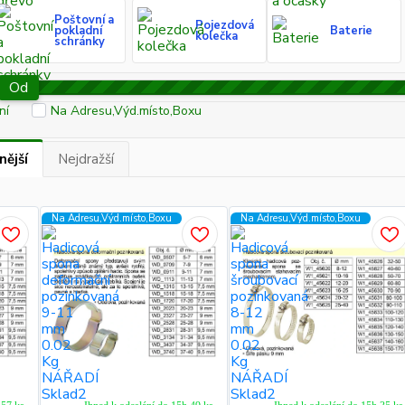
Poštovní a
Pojezdová
pokladní
Baterie
kolečka
schránky
Od
ní
Na Adresu,Výd.místo,Boxu
nější
Nejdražší
Na Adresu,Výd.místo,Boxu
Na Adresu,Výd.místo,Boxu