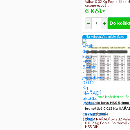
Váha: 0.02 Kg Popis: Klasic
celonerezová...
6 Kč
/
ks
Do košík
Na Adresu,Výd.místo,Boxu
Ihned k odeslání do 15h
Vrták do kovu HSS 5,4mm 
jednotlivě 0.012 Kg NÁŘA
Sklad2 20054
20054 NÁŘADÍ Sklad2 Váha
0.012 Kg Popis: Spirálový v
HSS DIN...