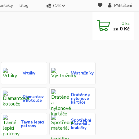
ontakty
Blog
Přihlášení
CZK
0
ks
za
0 Kč
Vrtáky
Výstružníky
Drátěné a
Diamantov
nylonové
é kotouče
kartáče
Spotřební
Tavné lepící
materiál -
patrony
krabičky