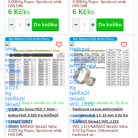
0.008 Kg Popis: Spirálový vrták
0.009 Kg Popis: Spirálový vrták
HSS DIN...
HSS DIN...
6 Kč
/
ks
6 Kč
/
ks
Do košíku
Do košíku
Na Adresu,Výd.místo,Boxu
Na Adresu,Výd.místo,Boxu
Ihned k odeslání do 15h 5 ks
Ihned k odeslání do 15h 26 ks
Vrták do kovu HSS 7,3mm -
Hadicová spona deformační
jednotlivě 0.025 Kg NÁŘADÍ
pozinkovaná 13-15 mm 0.02 Kg
Sklad2 20073
NÁŘADÍ Sklad2 WD_1315
20073 NÁŘADÍ Sklad2 Váha:
WD_1315 NÁŘADÍ Sklad2 Váha:
0.025 Kg Popis: Spirálový vrták
0.02 Kg Popis: Deformační
HSS DIN...
hadicové sp...