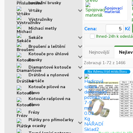
oscilační brusky
Spojovací
Vrtáky
materiál
Výstružníky
Cena:
Kč
Míchací metly
Ihned-24h k odeslá
Sekáče
Broušení a leštění
Nejnovější
Nejlev
Kotouče pro úhlové
brusky
Zobrazuji 1-72 z 1466
Diamantové kotouče
Na Adresu,Výd.místo,Boxu
Drátěné a nylonové
kartáče
Kotouče pilové na
dřevo
Kotouče rašplové na
dřevo
Frézy
Plátky pro přímočarky
a ocasky