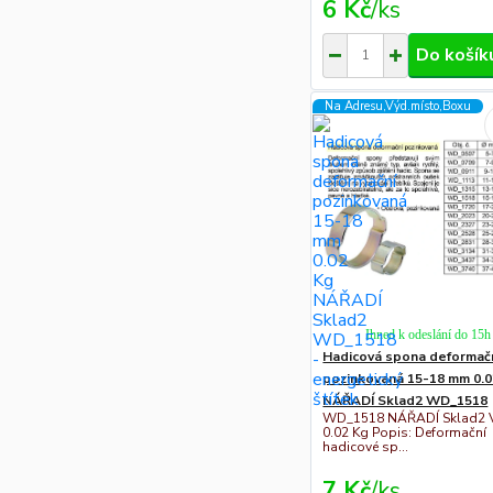
6 Kč
/
ks
Do košík
Na Adresu,Výd.místo,Boxu
Ihned k odeslání do 15h
Hadicová spona deformač
pozinkovaná 15-18 mm 0.0
NÁŘADÍ Sklad2 WD_1518
WD_1518 NÁŘADÍ Sklad2 
0.02 Kg Popis: Deformační
hadicové sp...
7 Kč
/
ks