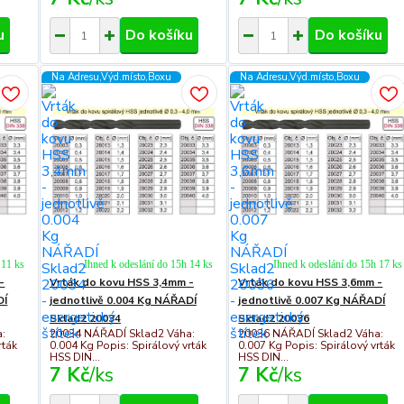
u
Do košíku
Do košíku
Na Adresu,Výd.místo,Boxu
Na Adresu,Výd.místo,Boxu
 11 ks
Ihned k odeslání do 15h 14 ks
Ihned k odeslání do 15h 17 ks
-
Vrták do kovu HSS 3,4mm -
Vrták do kovu HSS 3,6mm -
DÍ
jednotlivě 0.004 Kg NÁŘADÍ
jednotlivě 0.007 Kg NÁŘADÍ
Sklad2 20034
Sklad2 20036
:
20034 NÁŘADÍ Sklad2 Váha:
20036 NÁŘADÍ Sklad2 Váha:
rták
0.004 Kg Popis: Spirálový vrták
0.007 Kg Popis: Spirálový vrták
HSS DIN...
HSS DIN...
7 Kč
/
ks
7 Kč
/
ks