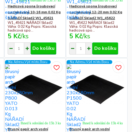
Ihned k odeslání do 15h 37 ks
Ihned k odeslání do 15h 55 ks
Hadicová spona šroubovací
Hadicová spona šroubovací
pozinkovaná 10-16 mm 0.02 Kg
pozinkovaná 12-20 mm 0.02 Kg
NÁŘADÍ Sklad2 W1_45621
NÁŘADÍ Sklad2 W1_45622
W1_45621 NÁŘADÍ Sklad2
W1_45622 NÁŘADÍ Sklad2
Váha: 0.02 Kg Popis: Klasická
Váha: 0.02 Kg Popis: Klasická
hadicová spo...
hadicová spo...
5 Kč
/
ks
5 Kč
/
ks
Do košíku
Do košíku
Na Adresu,Výd.místo,Boxu
Na Adresu,Výd.místo,Boxu
Ihned k odeslání do 15h 3 ks
Ihned k odeslání do 15h 4 ks
Brusný papír arch vodní
Brusný papír arch vodní