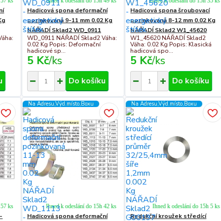
 57 ks
Ihned k odeslání do 15h 49 ks
Ihned k odeslání do 15h 35 ks
ní
Hadicová spona deformační
Hadicová spona šroubovací
Kg
pozinkovaná 9-11 mm 0.02 Kg
pozinkovaná 8-12 mm 0.02 Kg
NÁŘADÍ Sklad2 WD_0911
NÁŘADÍ Sklad2 W1_45620
Váha:
WD_0911 NÁŘADÍ Sklad2 Váha:
W1_45620 NÁŘADÍ Sklad2
0.02 Kg Popis: Deformační
Váha: 0.02 Kg Popis: Klasická
hadicové sp...
hadicová spo...
5 Kč
/
ks
5 Kč
/
ks
u
Do košíku
Do košíku
Na Adresu,Výd.místo,Boxu
Na Adresu,Výd.místo,Boxu
 57 ks
Ihned k odeslání do 15h 42 ks
Ihned k odeslání do 15h 5 ks
-
Hadicová spona deformační
Redukční kroužek středící