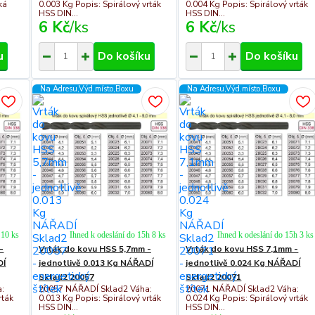
ká
0.003 Kg Popis: Spirálový vrták
0.004 Kg Popis: Spirálový vrták
HSS DIN...
HSS DIN...
6 Kč
/
ks
6 Kč
/
ks
u
Do košíku
Do košíku
Na Adresu,Výd.místo,Boxu
Na Adresu,Výd.místo,Boxu
 10 ks
Ihned k odeslání do 15h 8 ks
Ihned k odeslání do 15h 3 ks
-
Vrták do kovu HSS 5,7mm -
Vrták do kovu HSS 7,1mm -
DÍ
jednotlivě 0.013 Kg NÁŘADÍ
jednotlivě 0.024 Kg NÁŘADÍ
Sklad2 20057
Sklad2 20071
:
20057 NÁŘADÍ Sklad2 Váha:
20071 NÁŘADÍ Sklad2 Váha:
rták
0.013 Kg Popis: Spirálový vrták
0.024 Kg Popis: Spirálový vrták
HSS DIN...
HSS DIN...