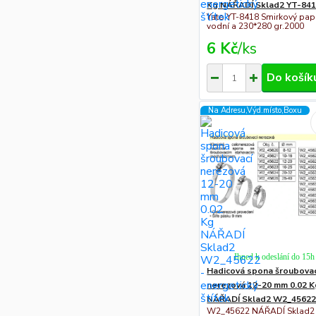
Kg NÁŘADÍ Sklad2 YT-84
Yato YT-8418 Smirkový papí
vodní a 230*280 gr.2000
6 Kč
/
ks
Do košík
Na Adresu,Výd.místo,Boxu
Ihned k odeslání do 15h
Hadicová spona šroubovac
nerezová 12-20 mm 0.02 K
NÁŘADÍ Sklad2 W2_4562
W2_45622 NÁŘADÍ Sklad2