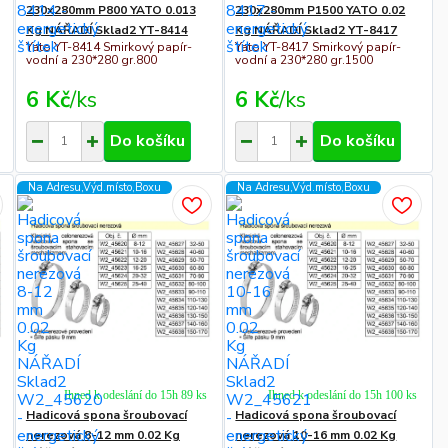
230x280mm P800 YATO 0.013
230x280mm P1500 YATO 0.02
Kg NÁŘADÍ Sklad2 YT-8414
Kg NÁŘADÍ Sklad2 YT-8417
Yato YT-8414 Smirkový papír-
Yato YT-8417 Smirkový papír-
vodní a 230*280 gr.800
vodní a 230*280 gr.1500
6 Kč
/
ks
6 Kč
/
ks
Do košíku
Do košíku
Na Adresu,Výd.místo,Boxu
Na Adresu,Výd.místo,Boxu
Ihned k odeslání do 15h 89 ks
Ihned k odeslání do 15h 100 ks
Hadicová spona šroubovací
Hadicová spona šroubovací
nerezová 8-12 mm 0.02 Kg
nerezová 10-16 mm 0.02 Kg