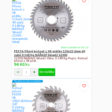
Ihned k odeslání do 15h 1 ks
FESTA Pilový kotouč s SK plátky 115x22,2mm 40
zubů 0.148 Kg NÁŘADÍ Sklad2 22300
22300 NÁŘADÍ Sklad2 Váha: 0.148 Kg Popis: Kotouč
pilový s SK plát...
96 Kč
/
ks
Do košíku
Na Adresu,Výd.místo,Boxu