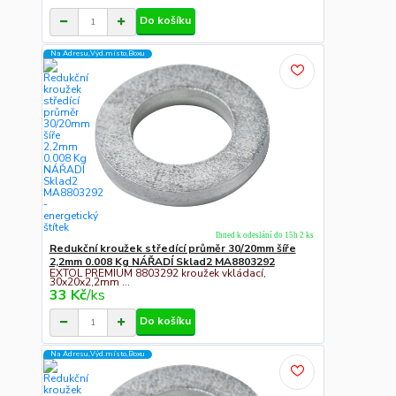
Do košíku
Na Adresu,Výd.místo,Boxu
Ihned k odeslání do 15h 2 ks
Redukční kroužek středící průměr 30/20mm šíře
2,2mm 0.008 Kg NÁŘADÍ Sklad2 MA8803292
EXTOL PREMIUM 8803292 kroužek vkládací,
30x20x2,2mm ...
33 Kč
/
ks
Do košíku
Na Adresu,Výd.místo,Boxu