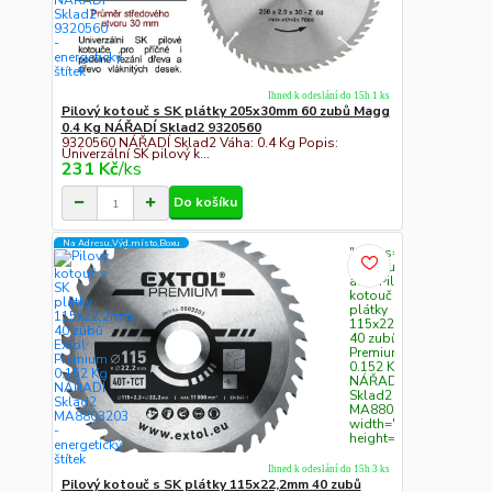
Ihned k odeslání do 15h 1 ks
Pilový kotouč s SK plátky 205x30mm 60 zubů Magg
0.4 Kg NÁŘADÍ Sklad2 9320560
9320560 NÁŘADÍ Sklad2 Váha: 0.4 Kg Popis:
Univerzální SK pilový k...
231 Kč
/
ks
Do košíku
Na Adresu,Výd.místo,Boxu
" class="c311
img-fluid"
alt="Pilový
kotouč s SK
plátky
115x22,2mm
40 zubů Extol
Premium
0.152 Kg
NÁŘADÍ
Sklad2
MA8803203"
width="300"
height="300">
Ihned k odeslání do 15h 3 ks
Pilový kotouč s SK plátky 115x22,2mm 40 zubů