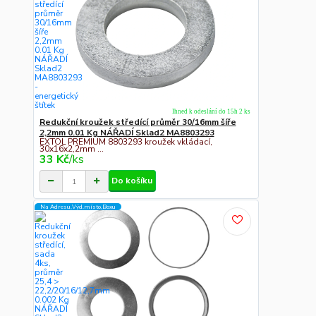
Ihned k odeslání do 15h 2 ks
Redukční kroužek středící průměr 30/16mm šíře
2,2mm 0.01 Kg NÁŘADÍ Sklad2 MA8803293
EXTOL PREMIUM 8803293 kroužek vkládací,
30x16x2,2mm ...
33 Kč
/
ks
Do košíku
Na Adresu,Výd.místo,Boxu