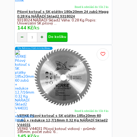
Ihned k odeslání do 15h 2 ks
Pilový kotouč s SK plátky 180x20mm 24 zubů Magg
0.28 Kg NÁŘADÍ Sklad2 9318024
9318024 NÁŘADÍ Sklad2 Váha: 0.28 Kg Popis:
Univerzální SK pilový ...
144 Kč
/
ks
Do košíku
Na Adresu,Výd.místo,Boxu
Ihned k odeslání do 15h 4 ks
VERKE Pilový kotouč s SK plátky 185x20mm 60
zubů + redukce 12,7/16mm 0.32 Kg NÁŘADÍ Sklad2
V44031
VERKE V44031 Pilový kotouč vidiový - průměr:
185mm, počet zubů: 6...
145 Kč
/
ks