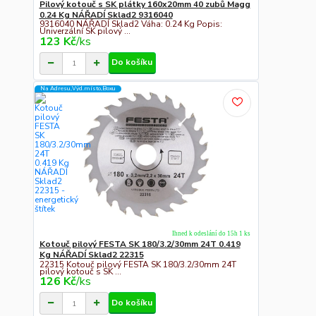
Pilový kotouč s SK plátky 160x20mm 40 zubů Magg
0.24 Kg NÁŘADÍ Sklad2 9316040
9316040 NÁŘADÍ Sklad2 Váha: 0.24 Kg Popis:
Univerzální SK pilový ...
123 Kč
/
ks
Do košíku
Na Adresu,Výd.místo,Boxu
Ihned k odeslání do 15h 1 ks
Kotouč pilový FESTA SK 180/3.2/30mm 24T 0.419
Kg NÁŘADÍ Sklad2 22315
22315 Kotouč pilový FESTA SK 180/3.2/30mm 24T
pilový kotouč s SK ...
126 Kč
/
ks
Do košíku