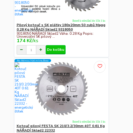
Ihned k odeslání do 15h 1 ks
Pilový kotouč s SK plátky 180x20mm 50 zubů Magg
0.28 Kg NÁŘADÍ Sklad2 9318050
9318050 NÁŘADÍ Sklad2 Váha: 0.28 Kg Popis:
Univerzální SK pilový ...
174 Kč
/
ks
Do košíku
Na Adresu,Výd.místo,Boxu
Ihned k odeslání do 15h 1 ks
Kotouč pilový FESTA SK 210/3.2/30mm 40T 0.61 Kg
NÁŘADÍ Sklad2 22332