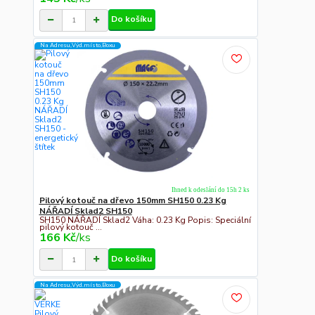
Do košíku
Na Adresu,Výd.místo,Boxu
Ihned k odeslání do 15h 2 ks
Pilový kotouč na dřevo 150mm SH150 0.23 Kg
NÁŘADÍ Sklad2 SH150
SH150 NÁŘADÍ Sklad2 Váha: 0.23 Kg Popis: Speciální
pilový kotouč ...
166 Kč
/
ks
Do košíku
Na Adresu,Výd.místo,Boxu