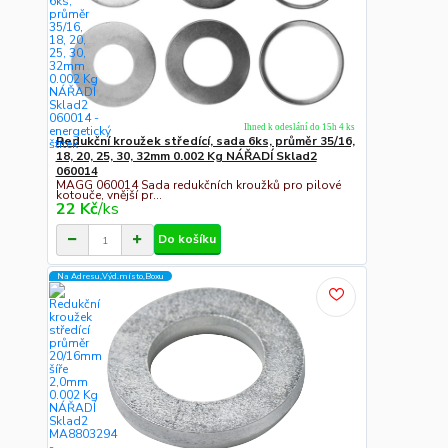
Ihned k odeslání do 15h 4 ks
Redukční kroužek středící, sada 6ks, průměr 35/16,
18, 20, 25, 30, 32mm 0.002 Kg NÁŘADÍ Sklad2
060014
MAGG 060014 Sada redukčních kroužků pro pilové
kotouče, vnější pr...
22 Kč
/
ks
Do košíku
Na Adresu,Výd.místo,Boxu