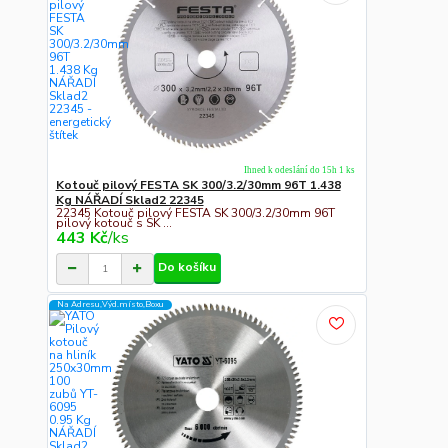
Ihned k odeslání do 15h 1 ks
Kotouč pilový FESTA SK 300/3.2/30mm 96T 1.438
Kg NÁŘADÍ Sklad2 22345
22345 Kotouč pilový FESTA SK 300/3.2/30mm 96T
pilový kotouč s SK ...
443 Kč
/
ks
Do košíku
Na Adresu,Výd.místo,Boxu