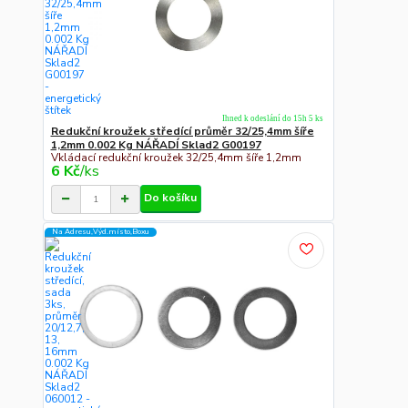
Ihned k odeslání do 15h 5 ks
Redukční kroužek středící průměr 32/25,4mm šíře
1,2mm 0.002 Kg NÁŘADÍ Sklad2 G00197
Vkládací redukční kroužek 32/25,4mm šíře 1,2mm
6 Kč
/
ks
Do košíku
Na Adresu,Výd.místo,Boxu