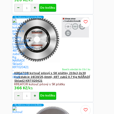
320 Kč
/
ks
Do košíku
Na Adresu,Výd.místo,Boxu
Ihned k odeslání do 15h 1 ks
KREATOR kotouč pilový s SK plátky, 210x2,2x30
(+redukce 16/20/25,4mm), 48T zubů 0.7 Kg NÁŘADÍ
Sklad2 KRT020421
KREATOR kotouč pilový s SK plátky
366 Kč
/
ks
Do košíku
Na Adresu,Výd.místo,Boxu