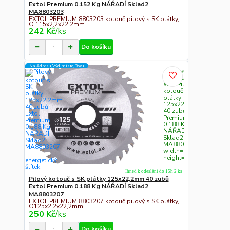
Extol Premium 0.152 Kg NÁŘADÍ Sklad2
MA8803203
EXTOL PREMIUM 8803203 kotouč pilový s SK plátky,
O 115x2,2x22,2mm...
242 Kč
/
ks
Do košíku
Na Adresu,Výd.místo,Boxu
" class="c311
img-fluid"
alt="Pilový
kotouč s SK
plátky
125x22,2mm
40 zubů Extol
Premium
0.188 Kg
NÁŘADÍ
Sklad2
MA8803207"
width="300"
height="300">
Ihned k odeslání do 15h 2 ks
Pilový kotouč s SK plátky 125x22,2mm 40 zubů
Extol Premium 0.188 Kg NÁŘADÍ Sklad2
MA8803207
EXTOL PREMIUM 8803207 kotouč pilový s SK plátky,
O125x2,2x22,2mm,...
250 Kč
/
ks
Do košíku