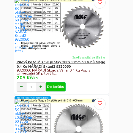
Ihned k odeslání do 15h 1 ks
Pilový kotouč s SK plátky 200x30mm 60 zubů Magg
0.4 Kg NÁŘADÍ Sklad2 9320060
9320060 NÁŘADÍ Sklad2 Váha: 0.4 Kg Popis:
Univerzální SK pilový k...
205 Kč
/
ks
Do košíku
Na Adresu,Výd.místo,Boxu