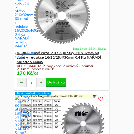
Ihned k odeslání do 15h 2 ks
VERKE Pilový kotouč s SK plátky 210x32mm 60
zubů + redukce 16/20/25,4/30mm 0.4 Kg NÁŘADÍ
Sklad2 V44045
VERKE V44045 Pilový kotouč vidiový - průměr:
210mm, počet zubů: 6...
170 Kč
/
ks
Do košíku
Na Adresu,Výd.místo,Boxu