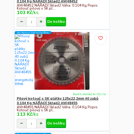
0.104 Kg NÁŘADÍ Sklad2 AW48452
AW48452 NÁŘADÍ Sklad2 Váha: 0.104 Kg Popis:
Kotouč pilový s SK pl...
103 Kč
/
ks
Do košíku
Na Adresu,Výd.místo,Boxu
Ihned k odeslání do 15h 1 ks
Pilový kotouč s SK plátky 125x22,2mm 40 zubů
0.104 Kg NÁŘADÍ Sklad2 AW48455
AW48455 NÁŘADÍ Sklad2 Váha: 0.104 Kg Popis:
Kotouč pilový s SK pl...
113 Kč
/
ks
Do košíku