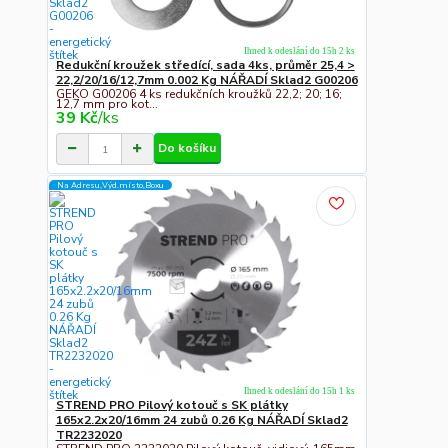
Ihned k odeslání do 15h 2 ks
Redukční kroužek středící, sada 4ks, průměr 25,4 >
22,2/20/16/12,7mm 0.002 Kg NÁŘADÍ Sklad2 G00206
GEKO G00206 4 ks redukčních kroužků 22,2; 20; 16;
12,7 mm pro kot...
39 Kč
/
ks
Do košíku
Na Adresu,Výd.místo,Boxu
Ihned k odeslání do 15h 1 ks
STREND PRO Pilový kotouč s SK plátky
165x2.2x20/16mm 24 zubů 0.26 Kg NÁŘADÍ Sklad2
TR2232020