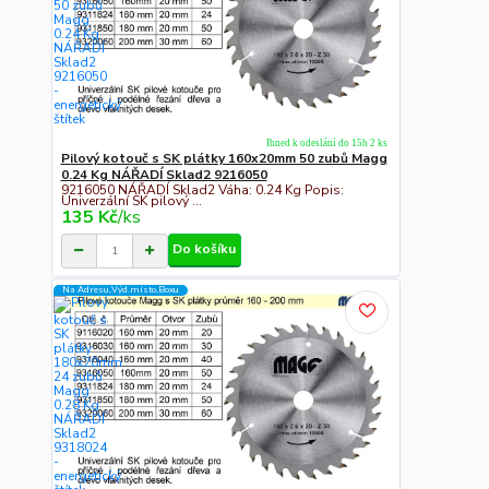
Ihned k odeslání do 15h 2 ks
Pilový kotouč s SK plátky 160x20mm 50 zubů Magg
0.24 Kg NÁŘADÍ Sklad2 9216050
9216050 NÁŘADÍ Sklad2 Váha: 0.24 Kg Popis:
Univerzální SK pilový ...
135 Kč
/
ks
Do košíku
Na Adresu,Výd.místo,Boxu