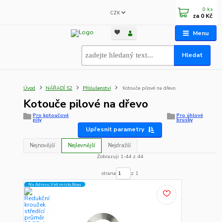
0
ks
CZK
za
0 Kč
Menu
Hledat
Úvod
NÁŘADÍ S2
Příslušenství
Kotouče pilové na dřevo
Kotouče pilové na dřevo
Pro kotoučové
Pro úhlové
pily
brusky
Upřesnit parametry
Nejnovější
Nejlevnější
Nejdražší
Zobrazuji 1-44 z 44
strana
z 1
Na Adresu,Výd.místo,Boxu