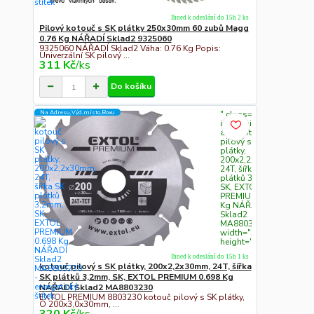
Ihned k odeslání do 15h 2 ks
Pilový kotouč s SK plátky 250x30mm 60 zubů Magg
0.76 Kg NÁŘADÍ Sklad2 9325060
9325060 NÁŘADÍ Sklad2 Váha: 0.76 Kg Popis:
Univerzální SK pilový ...
311 Kč
/
ks
Do košíku
Na Adresu,Výd.místo,Boxu
" class="c311
img-fluid"
alt="kotouč
pilový s SK
plátky,
200x2,2x30mm,
24T, šířka SK
plátků 3,2mm,
SK, EXTOL
PREMIUM 0.698
Kg NÁŘADÍ
Sklad2
MA8803230"
width="300"
height="300">
Ihned k odeslání do 15h 1 ks
kotouč pilový s SK plátky, 200x2,2x30mm, 24T, šířka
SK plátků 3,2mm, SK, EXTOL PREMIUM 0.698 Kg
NÁŘADÍ Sklad2 MA8803230
EXTOL PREMIUM 8803230 kotouč pilový s SK plátky,
O 200x3,0x30mm, ...