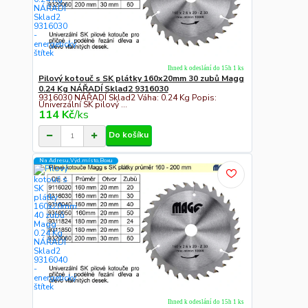
Ihned k odeslání do 15h 1 ks
Pilový kotouč s SK plátky 160x20mm 30 zubů Magg
0.24 Kg NÁŘADÍ Sklad2 9316030
9316030 NÁŘADÍ Sklad2 Váha: 0.24 Kg Popis:
Univerzální SK pilový ...
114 Kč
/
ks
Do košíku
Na Adresu,Výd.místo,Boxu
Ihned k odeslání do 15h 1 ks