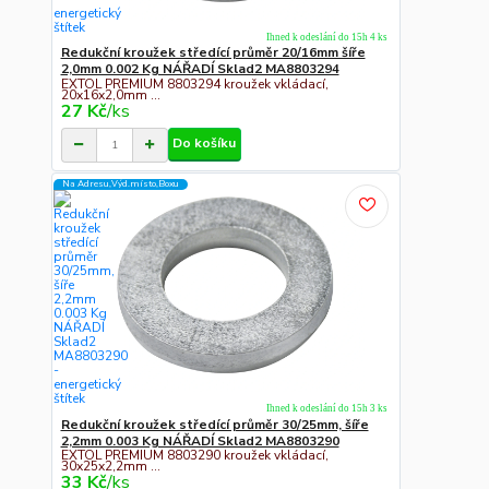
Ihned k odeslání do 15h 4 ks
Redukční kroužek středící průměr 20/16mm šíře
2,0mm 0.002 Kg NÁŘADÍ Sklad2 MA8803294
EXTOL PREMIUM 8803294 kroužek vkládací,
20x16x2,0mm ...
27 Kč
/
ks
Do košíku
Na Adresu,Výd.místo,Boxu
Ihned k odeslání do 15h 3 ks
Redukční kroužek středící průměr 30/25mm, šíře
2,2mm 0.003 Kg NÁŘADÍ Sklad2 MA8803290
EXTOL PREMIUM 8803290 kroužek vkládací,
30x25x2,2mm ...
33 Kč
/
ks