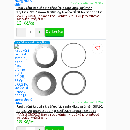
Ihned k odeslání do 15h 3 ks
Redukční kroužek středící, sada 3ks, průměr
20/12,7, 13, 16mm 0.002 Kg NÁŘADÍ Sklad2 060012
MAGG 060012 Sada redukčních kroužků pro pilové
kotouče, vnější pr...
13 Kč
/
ks
Do košíku
Na Adresu,Výd.místo,Boxu
Ihned k odeslání do 15h 2 ks
Redukční kroužek středící, sada 4ks, průměr 30/16,
20, 25, 28,6mm 0.002 Kg NÁŘADÍ Sklad2 060013
MAGG 060013 Sada redukčních kroužků pro pilové
kotouče, vnější pr...
18 Kč
/
ks