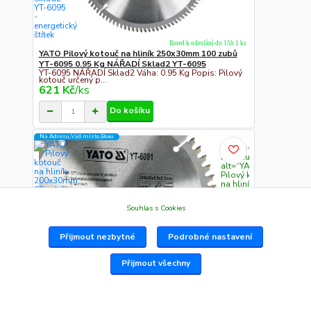
Ihned k odeslání do 15h 1 ks
YATO Pilový kotouč na hliník 250x30mm 100 zubů
YT-6095 0.95 Kg NÁŘADÍ Sklad2 YT-6095
YT-6095 NÁŘADÍ Sklad2 Váha: 0.95 Kg Popis: Pilový
kotouč určený p...
621 Kč
/
ks
Do košíku
Na Adresu,Výd.místo,Boxu
" class="c311
img-fluid"
alt="YATO
Pilový kotouč
na hliník
200x30mm 60
zubů YT-6091
Souhlas s Cookies
0.6 Kg
NÁŘADÍ
Sklad2 YT-
Přijmout nezbytné
Podrobné nastavení
6091"
width="300"
height="300">
Přijmout všechny
Ihned k odeslání do 15h 1 ks
YATO Pilový kotouč na hliník 200x30mm 60 zubů YT-
6091 0.6 Kg NÁŘADÍ Sklad2 YT-6091
YATO YT-6091 Pilový kotouč na hliník s SK plátky,