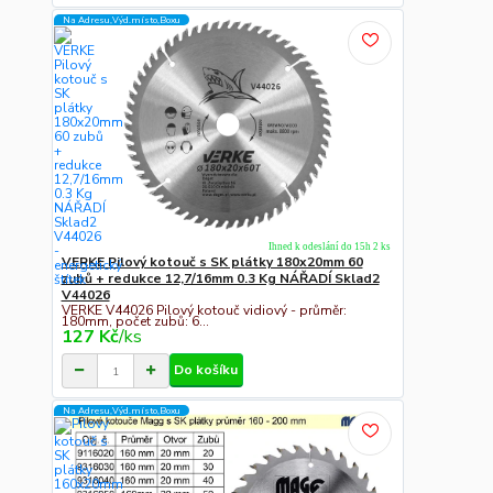
Na Adresu,Výd.místo,Boxu
Ihned k odeslání do 15h 2 ks
VERKE Pilový kotouč s SK plátky 180x20mm 60
zubů + redukce 12,7/16mm 0.3 Kg NÁŘADÍ Sklad2
V44026
VERKE V44026 Pilový kotouč vidiový - průměr:
180mm, počet zubů: 6...
127 Kč
/
ks
Do košíku
Na Adresu,Výd.místo,Boxu