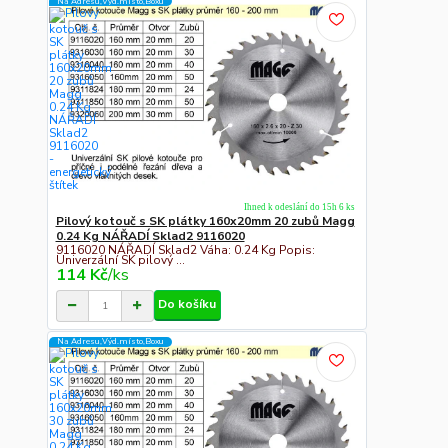
Na Adresu,Výd.místo,Boxu
Ihned k odeslání do 15h 6 ks
Pilový kotouč s SK plátky 160x20mm 20 zubů Magg
0.24 Kg NÁŘADÍ Sklad2 9116020
9116020 NÁŘADÍ Sklad2 Váha: 0.24 Kg Popis:
Univerzální SK pilový ...
114 Kč
/
ks
Do košíku
Na Adresu,Výd.místo,Boxu