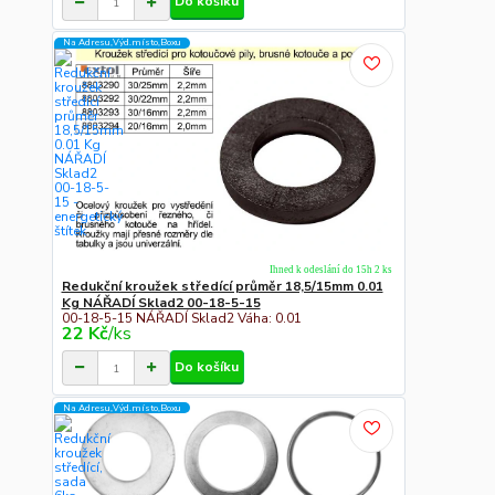
Do košíku
Na Adresu,Výd.místo,Boxu
Ihned k odeslání do 15h 2 ks
Redukční kroužek středící průměr 18,5/15mm 0.01
Kg NÁŘADÍ Sklad2 00-18-5-15
00-18-5-15 NÁŘADÍ Sklad2 Váha: 0.01
22 Kč
/
ks
Do košíku
Na Adresu,Výd.místo,Boxu