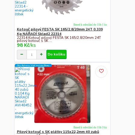
Ihned k odeslání do 15h 1 ks
Kotouč pilový FESTA SK 165/2.8/20mm 24T 0.339
Kg NÁŘADÍ Sklad2 22314
22314 Kotouč pilový FESTA SK 165/2.8/20mm 24T
pilový kotouč s SK ...
98 Kč
/
ks
Do košíku
Na Adresu,Výd.místo,Boxu
Ihned k odeslání do 15h 3 ks
Pilový kotouč s SK plátky 115x22,2mm 40 zubů