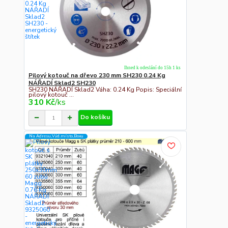
Ihned k odeslání do 15h 1 ks
Pilový kotouč na dřevo 230 mm SH230 0.24 Kg
NÁŘADÍ Sklad2 SH230
SH230 NÁŘADÍ Sklad2 Váha: 0.24 Kg Popis: Speciální
pilový kotouč ...
310 Kč
/
ks
Do košíku
Na Adresu,Výd.místo,Boxu