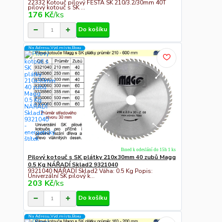
22332 Kotouč pilový FESTA SK 210/3.2/30mm 40T
pilový kotouč s SK ...
176 Kč
/
ks
Do košíku
Na Adresu,Výd.místo,Boxu
Ihned k odeslání do 15h 1 ks
Pilový kotouč s SK plátky 210x30mm 40 zubů Magg
0.5 Kg NÁŘADÍ Sklad2 9321040
9321040 NÁŘADÍ Sklad2 Váha: 0.5 Kg Popis:
Univerzální SK pilový k...
203 Kč
/
ks
Do košíku
Na Adresu,Výd.místo,Boxu