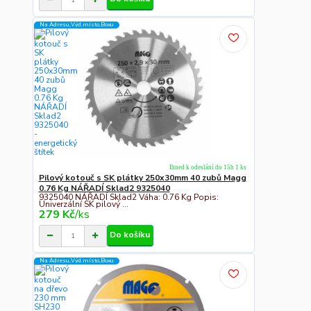
Na Adresu,Výd.místo,Boxu
Ihned k odeslání do 15h 1 ks
Pilový kotouč s SK plátky 250x30mm 40 zubů Magg
0.76 Kg NÁŘADÍ Sklad2 9325040
9325040 NÁŘADÍ Sklad2 Váha: 0.76 Kg Popis:
Univerzální SK pilový ...
279 Kč
/
ks
Do košíku
Na Adresu,Výd.místo,Boxu