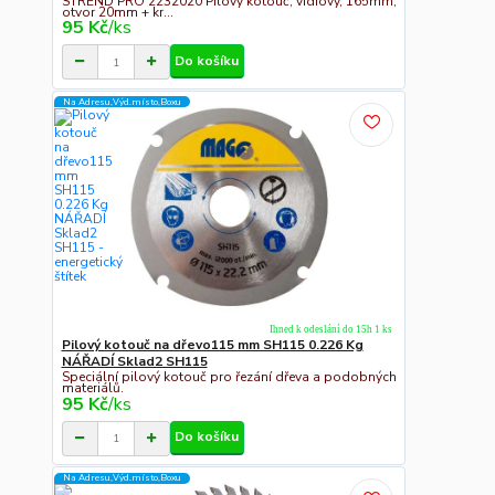
STREND PRO 2232020 Pilový kotouč, vidiový, 165mm,
otvor 20mm + kr...
95 Kč
/
ks
Do košíku
Na Adresu,Výd.místo,Boxu
Ihned k odeslání do 15h 1 ks
Pilový kotouč na dřevo115 mm SH115 0.226 Kg
NÁŘADÍ Sklad2 SH115
Speciální pilový kotouč pro řezání dřeva a podobných
materiálů.
95 Kč
/
ks
Do košíku
Na Adresu,Výd.místo,Boxu