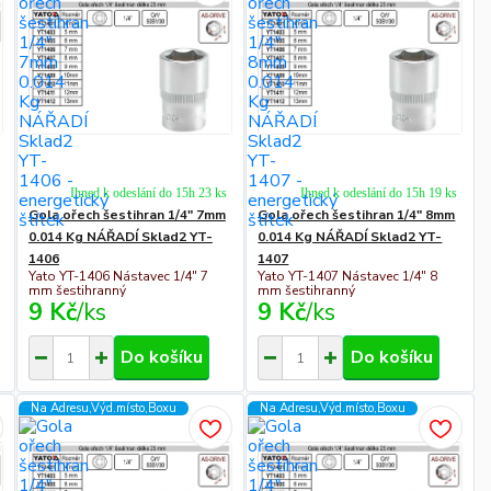
Ihned k odeslání do 15h 23 ks
Ihned k odeslání do 15h 19 ks
Gola ořech šestihran 1/4" 7mm
Gola ořech šestihran 1/4" 8mm
0.014 Kg NÁŘADÍ Sklad2 YT-
0.014 Kg NÁŘADÍ Sklad2 YT-
1406
1407
Yato YT-1406 Nástavec 1/4" 7
Yato YT-1407 Nástavec 1/4" 8
mm šestihranný
mm šestihranný
9 Kč
/
ks
9 Kč
/
ks
Do košíku
Do košíku
Na Adresu,Výd.místo,Boxu
Na Adresu,Výd.místo,Boxu