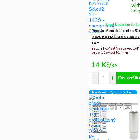
wid
hei
Ihned k odeslání do 15
Prodloužení 1/4" délka 5
0.025 Kg NÁŘADÍ Sklad2 
1429
Yato YT-1429 Nástavec 1/4"
prodlužovací 51 mm
14 Kč
/
ks
Do košík
Na Adresu,Výd.místo,Boxu