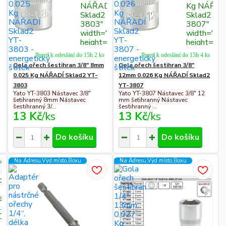
NÁŘADÍ
Kg NÁŘAD
Sklad2 YT-
Sklad2 YT
3803"
3807"
width="300"
width="30
height="300">
height="3
Ihned k odeslání do 15h 2 ks
Ihned k odeslání do 15h 4 ks
Gola ořech šestihran 3/8" 8mm
Gola ořech šestihran 3/8"
0.025 Kg NÁŘADÍ Sklad2 YT-
12mm 0.026 Kg NÁŘADÍ Sklad2
3803
YT-3807
Yato YT-3803 Nástavec 3/8"
Yato YT-3807 Nástavec 3/8" 12
šetihranný 8mm Nástavec
mm šetihranný Nástavec
šestihranný 3/...
šestihranný ...
13 Kč
/
ks
13 Kč
/
ks
Do košíku
Do košíku
s="c311
Na Adresu,Výd.místo,Boxu
Na Adresu,Výd.místo,Boxu
id"
ola
an 3/8"
.024 Kg
DÍ
 YT-