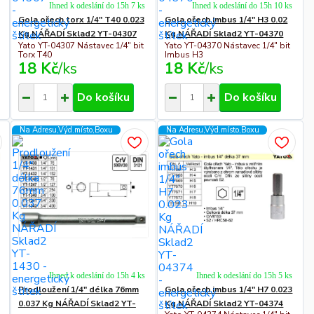
Ihned k odeslání do 15h 7 ks
Ihned k odeslání do 15h 10 ks
Gola ořech torx 1/4" T40 0.023
Gola ořech imbus 1/4" H3 0.02
Kg NÁŘADÍ Sklad2 YT-04307
Kg NÁŘADÍ Sklad2 YT-04370
Yato YT-04307 Nástavec 1/4" bit
Yato YT-04370 Nástavec 1/4" bit
Torx T40
Imbus H3
18 Kč
/
ks
18 Kč
/
ks
Do košíku
Do košíku
Na Adresu,Výd.místo,Boxu
Na Adresu,Výd.místo,Boxu
Ihned k odeslání do 15h 4 ks
Ihned k odeslání do 15h 5 ks
Prodloužení 1/4" délka 76mm
Gola ořech imbus 1/4" H7 0.023
0.037 Kg NÁŘADÍ Sklad2 YT-
Kg NÁŘADÍ Sklad2 YT-04374