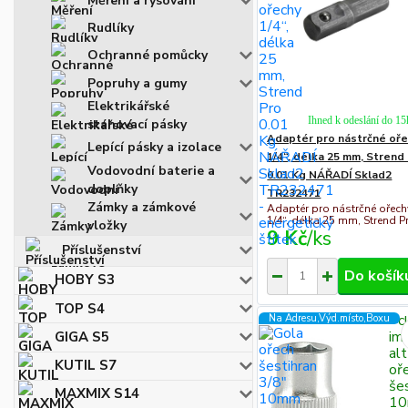
Měření a rýsování
Rudlíky
Ochranné pomůcky
Popruhy a gumy
Elektrikářské
Ihned k odeslání do 15
stahovací pásky
Adaptér pro nástrčné oř
Lepící pásky a izolace
1/4“, délka 25 mm, Strend
Vodovodní baterie a
0.01 Kg NÁŘADÍ Sklad2
doplňky
TR232471
Zámky a zámkové
Adaptér pro nástrčné ořech
1/4“, délka 25 mm, Strend P
vložky
9 Kč
/
ks
Příslušenství
Do košík
HOBY S3
TOP S4
" 
Na Adresu,Výd.místo,Boxu
img
GIGA S5
al
KUTIL S7
oř
še
MAXMIX S14
10