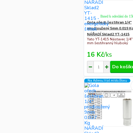
Ihned k odeslání do 15
Gola ořech šestihran 1/4"
prodloužený 5mm 0.019 K
NÁŘADÍ Sklad2 YT-1415
Yato YT-1415 Nástavec 1/4"
mm šestihranný hluboký
16 Kč
/
ks
Do košík
Na Adresu,Výd.místo,Boxu