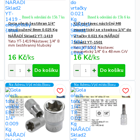
Ihned k odeslání do 15h 7 ks
Ihned k odeslání do 15h 6 ks
Gola ořech šestihran 1/4"
Klíč nástavec nástrčný M6
prodloužený 8mm 0.025 Kg
magnetický se stopkou 1/4" do
NÁŘADÍ Sklad2 YT-1419
vrtačky 0.021 Kg NÁŘADÍ
Yato YT-1419 Nástavec 1/4" 8
Sklad2 YT-1501
mm šestihranný hluboký
Yato YT-1501 Nástavec
magnetický 1/4" 6 x 48 mm CrV
16 Kč
/
ks
16 Kč
/
ks
Do košíku
Do košíku
Na Adresu,Výd.místo,Boxu
Na Adresu,Výd.místo,Boxu