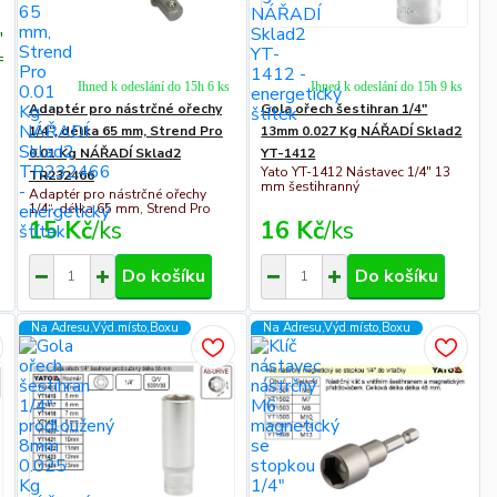
="300"
="300">
Ihned k odeslání do 15h 6 ks
Ihned k odeslání do 15h 9 ks
Adaptér pro nástrčné ořechy
Gola ořech šestihran 1/4"
1/4“, délka 65 mm, Strend Pro
13mm 0.027 Kg NÁŘADÍ Sklad2
0.01 Kg NÁŘADÍ Sklad2
YT-1412
Yato YT-1412 Nástavec 1/4" 13
TR232466
mm šestihranný
Adaptér pro nástrčné ořechy
1/4“, délka 65 mm, Strend Pro
15 Kč
/
ks
16 Kč
/
ks
Do košíku
Do košíku
Na Adresu,Výd.místo,Boxu
Na Adresu,Výd.místo,Boxu