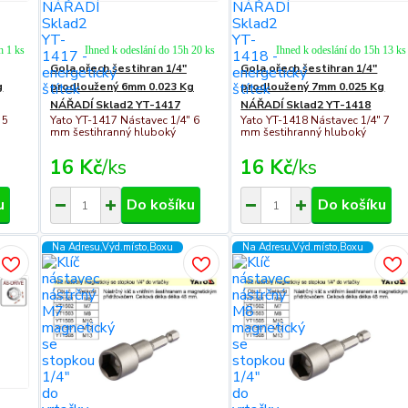
h 1 ks
Ihned k odeslání do 15h 20 ks
Ihned k odeslání do 15h 13 ks
Gola ořech šestihran 1/4"
Gola ořech šestihran 1/4"
g
prodloužený 6mm 0.023 Kg
prodloužený 7mm 0.025 Kg
NÁŘADÍ Sklad2 YT-1417
NÁŘADÍ Sklad2 YT-1418
 5
Yato YT-1417 Nástavec 1/4" 6
Yato YT-1418 Nástavec 1/4" 7
mm šestihranný hluboký
mm šestihranný hluboký
16 Kč
/
ks
16 Kč
/
ks
u
Do košíku
Do košíku
Na Adresu,Výd.místo,Boxu
Na Adresu,Výd.místo,Boxu