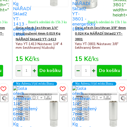
th="300"
3801"
ght="300">
width
height
h 3 ks
Ihned k odeslání do 15h 3 ks
Ihned k odeslání do 15h 1 ks
1mm
Gola ořech šestihran 1/4"
Gola ořech šestihran 3/8" 6mm
YT-
prodloužený 4mm 0.019 Kg
0.024 Kg NÁŘADÍ Sklad2 YT-
NÁŘADÍ Sklad2 YT-1413
3801
Yato YT-1413 Nástavec 1/4" 4
Yato YT-3801 Nástavec 3/8"
mm šestihranný hluboký
šetihranný 6mm
15 Kč
/
ks
15 Kč
/
ks
u
Do košíku
Do košíku
Na Adresu,Výd.místo,Boxu
Na Adresu,Výd.místo,Boxu