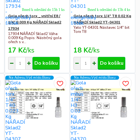
Ihned k odeslání do 15h 1 ks
Ihned k odeslání do 15h 4 ks
Gola ořech torx _ vnitřní E8 /
Gola ořech torx 1/4" T8 0.02 Kg
o
1/4" 0.009 Kg NÁŘADÍ Sklad2
NÁŘADÍ Sklad2 YT-04301
Yato YT-04301 Nástavec 1/4" bit
17934
Torx T8
17934 NÁŘADÍ Sklad2 Váha:
0.009 Kg Popis: Nástrčný gola
ořech s v...
17 Kč
/
ks
18 Kč
/
ks
Do košíku
Do košíku
Na Adresu,Výd.místo,Boxu
Na Adresu,Výd.místo,Boxu