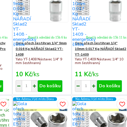
h 4 ks
Ihned k odeslání do 15h 6 ks
Ihned k odeslání do 15h 11 ks
echy
Gola ořech šestihran 1/4" 9mm
Gola ořech šestihran 1/4"
 Pro
0.016 Kg NÁŘADÍ Sklad2 YT-
10mm 0.017 Kg NÁŘADÍ Sklad2
1408
YT-1409
Yato YT-1408 Nástavec 1/4" 9
Yato YT-1409 Nástavec 1/4" 10
mm šestihranný
mm šestihranný
y
ro
10 Kč
/
ks
11 Kč
/
ks
u
Do košíku
Do košíku
class="c311
Na Adresu,Výd.místo,Boxu
Na Adresu,Výd.místo,Boxu
-fluid"
t="Gola
ech
stihran 3/8"
mm 0.026