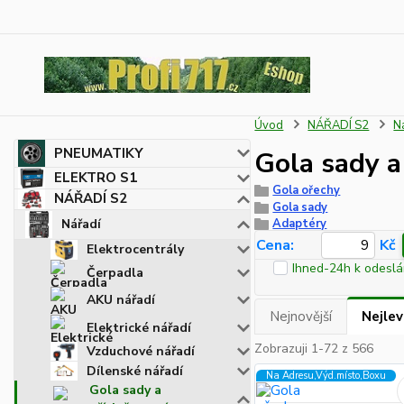
Úvod
NÁŘADÍ S2
N
PNEUMATIKY
Gola sady a
ELEKTRO S1
Gola ořechy
NÁŘADÍ S2
Gola sady
Nářadí
Adaptéry
Cena:
Kč
Elektrocentrály
Ihned-24h k odeslá
Čerpadla
AKU nářadí
Nejnovější
Nejlev
Elektrické nářadí
Zobrazuji 1-72 z 566
Vzduchové nářadí
Dílenské nářadí
Na Adresu,Výd.místo,Boxu
Gola sady a