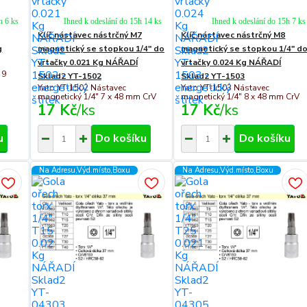
h 6 ks
Ihned k odeslání do 15h 14 ks
Ihned k odeslání do 15h 7 ks
Klíč nástavec nástrčný M7
Klíč nástavec nástrčný M8
g
magnetický se stopkou 1/4" do
magnetický se stopkou 1/4" d
vrtačky 0.021 Kg NÁŘADÍ
vrtačky 0.024 Kg NÁŘADÍ
 9
Sklad2 YT-1502
Sklad2 YT-1503
Yato YT-1502 Nástavec
Yato YT-1503 Nástavec
magnetický 1/4" 7 x 48 mm CrV
magnetický 1/4" 8 x 48 mm CrV
17 Kč
/
ks
17 Kč
/
ks
u
Do košíku
Do košíku
Na Adresu,Výd.místo,Boxu
Na Adresu,Výd.místo,Boxu