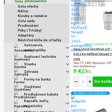
příslušenství
Gola ořechy
Ráčny
Klouby a redukce
Gola sady
Prodloužení
Páky (Trháky)
Adaptéry
Nástrčné klíče do vrtačky
Ihned k odeslání do 15
Autoservis,
Gola ořech šestihran 1/4
autodoplňky
0.013 Kg NÁŘADÍ Sklad2 
Svařovací technika
1401
Yato YT-1401 Nástavec 1/4"
Stavba
mm šestihranný
9 Kč
/
ks
Zahrada
Formy na šunku
Do košík
Osvětlení
Na Adresu,Výd.místo,Boxu
Prodlužovací kabely
Kapsáře, kufry,
organizéry