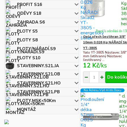
Kg
PROFIT S16
Sk
38
ODĚVY S18
wi
ZAHRADA S6
he
PLOTY S5
Ihned k odeslání do 15
Gola ořech šestihran 3/8"
PLOTY S8
10mm 0.026 Kg NÁŘADÍ Sk
YT-3805
PLOTY/NÁŘADÍ.S9
Yato YT-3805 Nástavec 3/8"
mm šetihranný Nástavec
PLOTY S10
šestihranný ...
12 Kč
/
ks
STAVEBNINY.S21.JA
STAVEBNINY.S21.OB
Do košík
STAVEBNINY.S21.HO
Na Adresu,Výd.místo,Boxu
STAVEBNINY.S21.PB
" c
PLOTY.MSK<50Km
img-
alt
MONTÁŽ
1/4
51m
NÁŘ
YT-