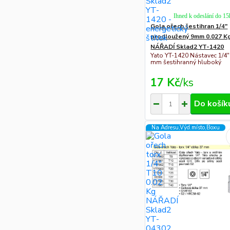
Ihned k odeslání do 15
Gola ořech šestihran 1/4"
prodloužený 9mm 0.027 K
NÁŘADÍ Sklad2 YT-1420
Yato YT-1420 Nástavec 1/4"
mm šestihranný hluboký
17 Kč
/
ks
Do košík
Na Adresu,Výd.místo,Boxu