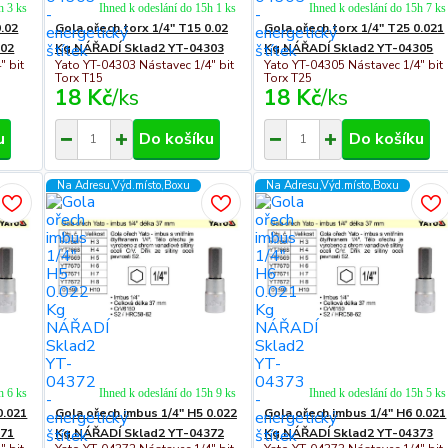
h 3 ks
Ihned k odeslání do 15h 1 ks
Ihned k odeslání do 15h 7 ks
0.02
Gola ořech torx 1/4" T15 0.02
Gola ořech torx 1/4" T25 0.021
302
Kg NÁŘADÍ Sklad2 YT-04303
Kg NÁŘADÍ Sklad2 YT-04305
" bit
Yato YT-04303 Nástavec 1/4" bit
Yato YT-04305 Nástavec 1/4" bit
Torx T15
Torx T25
18 Kč
/
ks
18 Kč
/
ks
u
Do košíku
Do košíku
Na Adresu,Výd.místo,Boxu
Na Adresu,Výd.místo,Boxu
h 6 ks
Ihned k odeslání do 15h 9 ks
Ihned k odeslání do 15h 5 ks
0.021
Gola ořech imbus 1/4" H5 0.022
Gola ořech imbus 1/4" H6 0.021
371
Kg NÁŘADÍ Sklad2 YT-04372
Kg NÁŘADÍ Sklad2 YT-04373