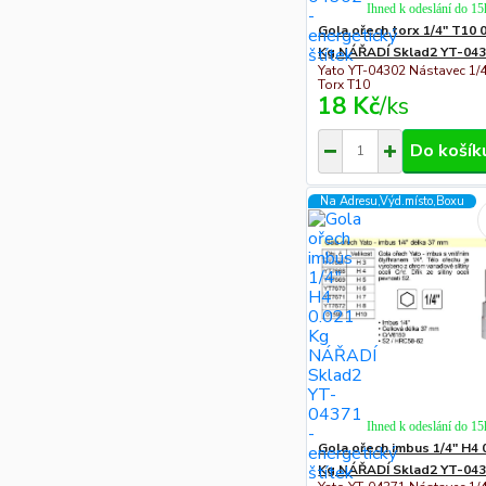
Ihned k odeslání do 15
Gola ořech torx 1/4" T10 
Kg NÁŘADÍ Sklad2 YT-04
Yato YT-04302 Nástavec 1/4
Torx T10
18 Kč
/
ks
Do košík
Na Adresu,Výd.místo,Boxu
Ihned k odeslání do 15
Gola ořech imbus 1/4" H4 
Kg NÁŘADÍ Sklad2 YT-04