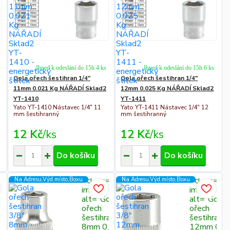
Ihned k odeslání do 15h 4 ks
Ihned k odeslání do 15h 6 ks
Gola ořech šestihran 1/4"
Gola ořech šestihran 1/4"
11mm 0.021 Kg NÁŘADÍ Sklad2
12mm 0.025 Kg NÁŘADÍ Sklad2
YT-1410
YT-1411
Yato YT-1410 Nástavec 1/4" 11
Yato YT-1411 Nástavec 1/4" 12
mm šestihranný
mm šestihranný
12 Kč
/
ks
12 Kč
/
ks
Do košíku
Do košíku
" class="c311
" class="c
Na Adresu,Výd.místo,Boxu
Na Adresu,Výd.místo,Boxu
img-fluid"
img-fluid"
alt="Gola
alt="Gola
ořech
ořech
šestihran 3/8"
šestihran 3
8mm 0.025 Kg
12mm 0.0