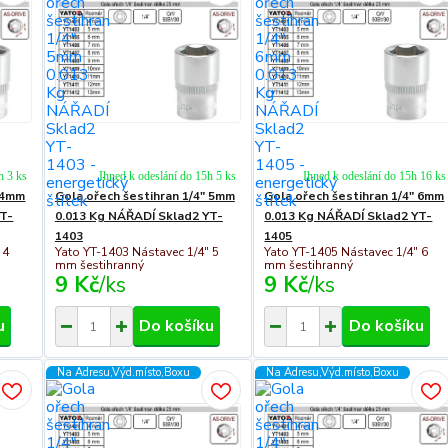
h 3 ks
Ihned k odeslání do 15h 5 ks
Ihned k odeslání do 15h 16 ks
" 4mm
Gola ořech šestihran 1/4" 5mm
Gola ořech šestihran 1/4" 6mm
YT-
0.013 Kg NÁŘADÍ Sklad2 YT-
0.013 Kg NÁŘADÍ Sklad2 YT-
1403
1405
 4
Yato YT-1403 Nástavec 1/4" 5
Yato YT-1405 Nástavec 1/4" 6
mm šestihranný
mm šestihranný
9 Kč
/
ks
9 Kč
/
ks
u
Do košíku
Do košíku
Na Adresu,Výd.místo,Boxu
Na Adresu,Výd.místo,Boxu