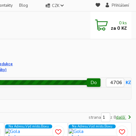
ontakty
Blog
Přihlášení
CZK
0
ks
za
0 Kč
redukce
áky)
Do
Kč
strana
z 8
další
Na Adresu,Výd.místo,Boxu
Na Adresu,Výd.místo,Boxu