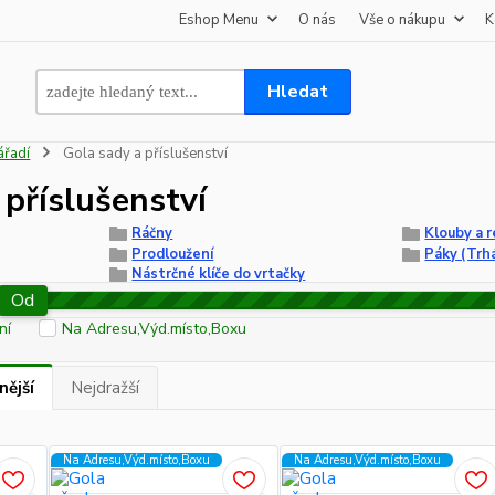
Eshop Menu
O nás
Vše o nákupu
K
Hledat
ářadí
Gola sady a příslušenství
 příslušenství
Ráčny
Klouby a 
Prodloužení
Páky (Trh
Nástrčné klíče do vrtačky
Od
ní
Na Adresu,Výd.místo,Boxu
nější
Nejdražší
Na Adresu,Výd.místo,Boxu
Na Adresu,Výd.místo,Boxu