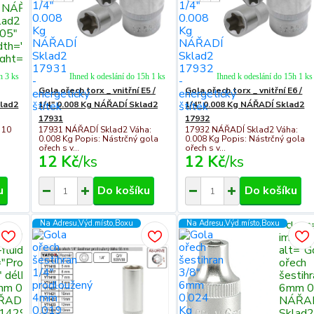
 NÁŘADÍ
lad2 YT-
05"
dth="300"
ight="300">
h 3 ks
Ihned k odeslání do 15h 1 ks
Ihned k odeslání do 15h 1 ks
Gola ořech torx _ vnitřní E5 /
Gola ořech torx _ vnitřní E6 /
lad2
1/4" 0.008 Kg NÁŘADÍ Sklad2
1/4" 0.008 Kg NÁŘADÍ Sklad2
17931
17932
 10
17931 NÁŘADÍ Sklad2 Váha:
17932 NÁŘADÍ Sklad2 Váha:
0.008 Kg Popis: Nástrčný gola
0.008 Kg Popis: Nástrčný gola
ořech s v...
ořech s v...
12 Kč
/
ks
12 Kč
/
ks
u
Do košíku
Do košíku
" clas
Na Adresu,Výd.místo,Boxu
Na Adresu,Výd.místo,Boxu
lass="c311
img-flu
fluid"
alt="G
="Prodloužení
ořech
" délka
šestihr
m 0.025 Kg
6mm 0
ADÍ Sklad2
NÁŘA
1429"
Sklad2