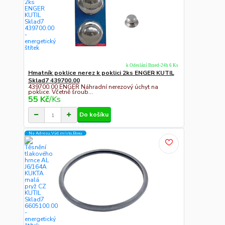
k Odeslání Ihned-24h 6 Ks
Hmatník poklice nerez k poklici 2ks ENGER KUTIL
Sklad7 439700.00
439700.00 ENGER Náhradní nerezový úchyt na
poklice. Včetně šroub...
55 Kč
/
Ks
Do košíku
Na Adresu,Výd.místo,Boxu