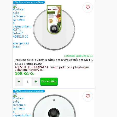
Na Adresu,Výd.místo,Boxu
k Odeslání Ihned-24h 12 Ks
Poklice sklo ¤24cm s rámkem a výpustníkem KUTIL
Sklad7 468510.00
468510.00 FLORINA Skleněná poklice s plastovým
úchytem. Kovový o...
108 Kč
/
Ks
Do košíku
Na Adresu,Výd.místo,Boxu