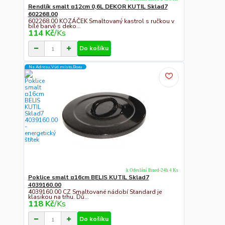
Rendlík smalt ¤12cm 0,6L DEKOR KUTIL Sklad7
602268.00
602268.00 KOZÁČEK Smaltovaný kastrol s ručkou v
bílé barvě s deko...
114 Kč
/
Ks
Do košíku
Na Adresu,Výd.místo,Boxu
k Odeslání Ihned-24h 4 Ks
Poklice smalt ¤16cm BELIS KUTIL Sklad7
4039160.00
4039160.00 CZ Smaltované nádobí Standard je
klasikou na trhu. Dů...
118 Kč
/
Ks
Do košíku