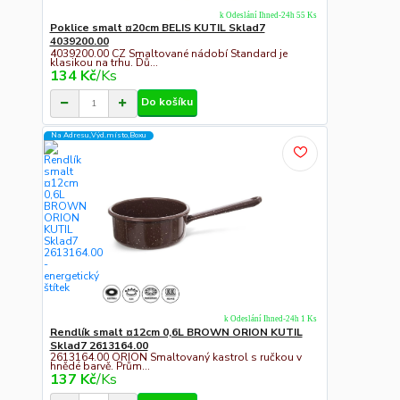
k Odeslání Ihned-24h 55 Ks
Poklice smalt ¤20cm BELIS KUTIL Sklad7
4039200.00
4039200.00 CZ Smaltované nádobí Standard je
klasikou na trhu. Dů...
134 Kč
/
Ks
Do košíku
Na Adresu,Výd.místo,Boxu
k Odeslání Ihned-24h 1 Ks
Rendlík smalt ¤12cm 0,6L BROWN ORION KUTIL
Sklad7 2613164.00
2613164.00 ORION Smaltovaný kastrol s ručkou v
hnědé barvě. Prům...
137 Kč
/
Ks