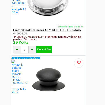
k Odeslání Ihned-24h 11 Ks
Hmatník poklice nerez MEYERHOFF KUTIL Sklad7
440806.00
440806.00 MEYERHOFF Náhradní nerezový úchyt na
poklice. Včetně š...
29 Kč
/
Ks
Do košíku
Na Adresu,Výd.místo,Boxu