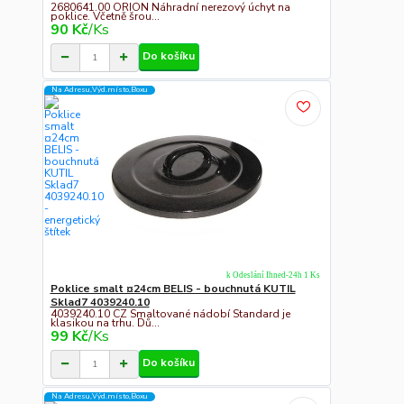
2680641.00 ORION Náhradní nerezový úchyt na
poklice. Včetně šrou...
90 Kč
/
Ks
Do košíku
Na Adresu,Výd.místo,Boxu
k Odeslání Ihned-24h 1 Ks
Poklice smalt ¤24cm BELIS - bouchnutá KUTIL
Sklad7 4039240.10
4039240.10 CZ Smaltované nádobí Standard je
klasikou na trhu. Dů...
99 Kč
/
Ks
Do košíku
Na Adresu,Výd.místo,Boxu