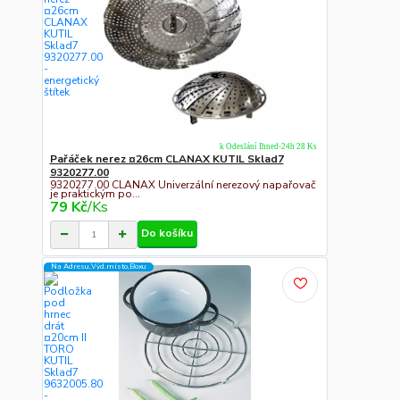
k Odeslání Ihned-24h 28 Ks
Pařáček nerez ¤26cm CLANAX KUTIL Sklad7
9320277.00
9320277.00 CLANAX Univerzální nerezový napařovač
je praktickým po...
79 Kč
/
Ks
Do košíku
Na Adresu,Výd.místo,Boxu