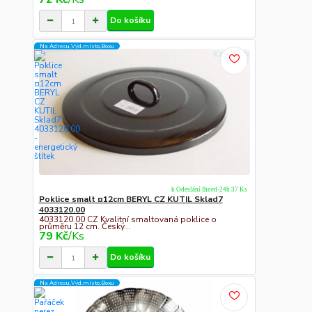
Do košíku
Na Adresu,Výd.místo,Boxu
k Odeslání Ihned-24h 37 Ks
Poklice smalt ¤12cm BERYL CZ KUTIL Sklad7
4033120.00
4033120.00 CZ Kvalitní smaltovaná poklice o
průměru 12 cm. Český...
79 Kč
/
Ks
Do košíku
Na Adresu,Výd.místo,Boxu