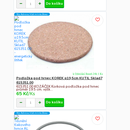
Do košíku
Na Adresu,Výd.místo,Boxu
k Odeslání Ihned-24h 1 Ks
Podložka pod hrnec KOREK ¤19,5cm KUTIL Sklad7
615351.00
615351.00 KOZÁČEK Korková podložka pod hrnec
průměr 19.5 cm, výšk...
65 Kč
/
Ks
Do košíku
Na Adresu,Výd.místo,Boxu