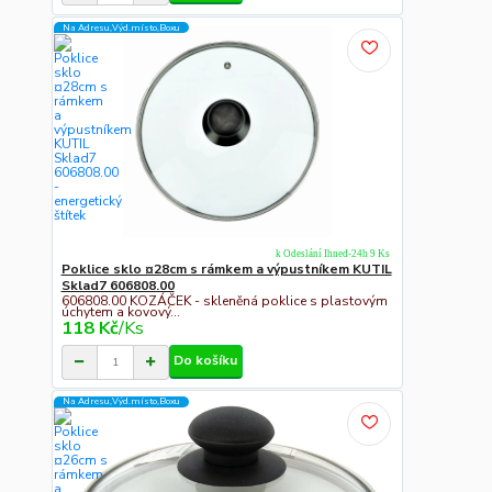
Na Adresu,Výd.místo,Boxu
k Odeslání Ihned-24h 9 Ks
Poklice sklo ¤28cm s rámkem a výpustníkem KUTIL
Sklad7 606808.00
606808.00 KOZÁČEK - skleněná poklice s plastovým
úchytem a kovový...
118 Kč
/
Ks
Do košíku
Na Adresu,Výd.místo,Boxu