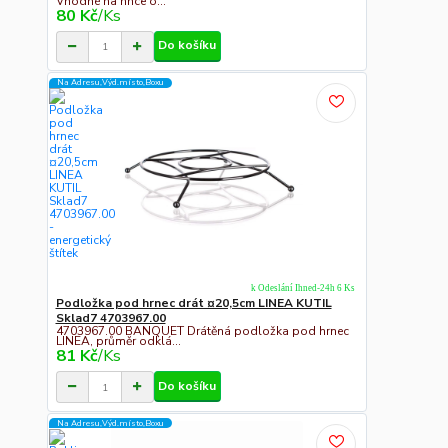
Vhodné na hnce o...
80 Kč
/
Ks
Do košíku
Na Adresu,Výd.místo,Boxu
k Odeslání Ihned-24h 6 Ks
Podložka pod hrnec drát ¤20,5cm LINEA KUTIL
Sklad7 4703967.00
4703967.00 BANQUET Drátěná podložka pod hrnec
LINEA, průměr odklá...
81 Kč
/
Ks
Do košíku
Na Adresu,Výd.místo,Boxu