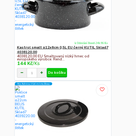
k Odeslání Ihned-24h 96 Ks
Kastrol smalt ¤12x6cm 0,5L EU černý KUTIL Sklad7
4038120.00
4038120.00 EU Smaltovaný nízký hrnec od
evropského výrobce. Rend...
144 Kč
/
Ks
Do košíku
Na Adresu,Výd.místo,Boxu