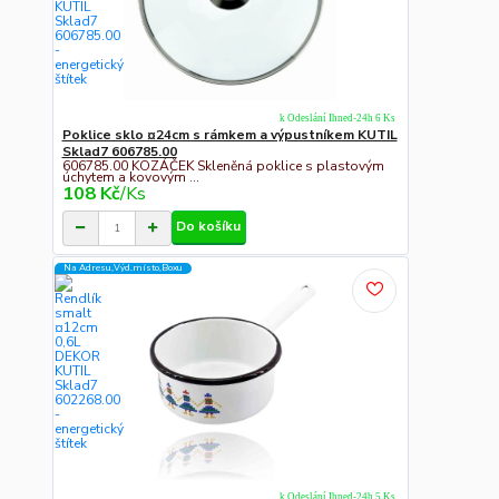
k Odeslání Ihned-24h 6 Ks
Poklice sklo ¤24cm s rámkem a výpustníkem KUTIL
Sklad7 606785.00
606785.00 KOZÁČEK Skleněná poklice s plastovým
úchytem a kovovým ...
108 Kč
/
Ks
Do košíku
Na Adresu,Výd.místo,Boxu
k Odeslání Ihned-24h 5 Ks