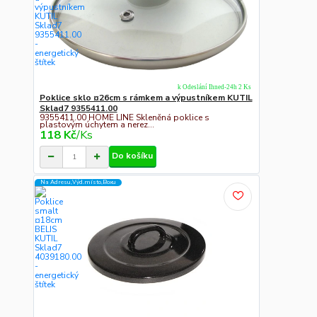
k Odeslání Ihned-24h 2 Ks
Poklice sklo ¤26cm s rámkem a výpustníkem KUTIL
Sklad7 9355411.00
9355411.00 HOME LINE Skleněná poklice s
plastovým úchytem a nerez...
118 Kč
/
Ks
Do košíku
Na Adresu,Výd.místo,Boxu