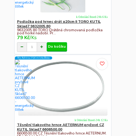
k Odeslání Ihned-24h 6 Ks
Podložka pod hrnec drát ¤20cm II TORO KUTIL
Sklad7 9632005.80
9632005.80 TORO Drátěná chromovaná podložka
pod horké nádobí. Pr...
79 Kč
/
Ks
Do košíku
Na Adresu,Výd.místo,Boxu
k Odeslání Ihned-24h 12 Ks
Těsnění tlakového hrnce AETERNUM pryžové CZ
KUTIL Sklad7 6606500.00
6606500.00 CZ Těsnění tlakového hrnce AETERNUM.