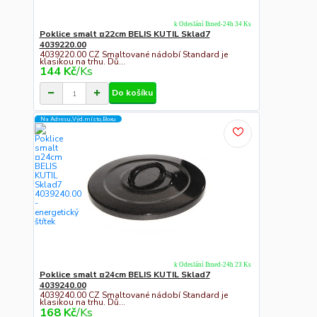
k Odeslání Ihned-24h 34 Ks
Poklice smalt ¤22cm BELIS KUTIL Sklad7
4039220.00
4039220.00 CZ Smaltované nádobí Standard je
klasikou na trhu. Dů...
144 Kč
/
Ks
Do košíku
Na Adresu,Výd.místo,Boxu
k Odeslání Ihned-24h 23 Ks
Poklice smalt ¤24cm BELIS KUTIL Sklad7
4039240.00
4039240.00 CZ Smaltované nádobí Standard je
klasikou na trhu. Dů...
168 Kč
/
Ks