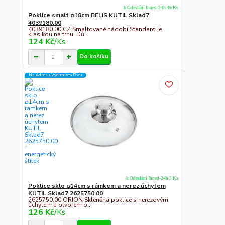
k Odeslání Ihned-24h 46 Ks
Poklice smalt ¤18cm BELIS KUTIL Sklad7
4039180.00
4039180.00 CZ Smaltované nádobí Standard je
klasikou na trhu. Dů...
124 Kč
/
Ks
Do košíku
Na Adresu,Výd.místo,Boxu
k Odeslání Ihned-24h 3 Ks
Poklice sklo ¤14cm s rámkem a nerez úchytem
KUTIL Sklad7 2625750.00
2625750.00 ORION Skleněná poklice s nerezovým
úchytem a otvorem p...
126 Kč
/
Ks