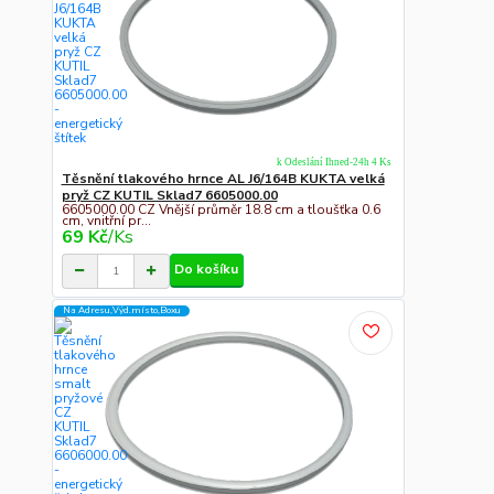
k Odeslání Ihned-24h 4 Ks
Těsnění tlakového hrnce AL J6/164B KUKTA velká
pryž CZ KUTIL Sklad7 6605000.00
6605000.00 CZ Vnější průměr 18.8 cm a tloušťka 0.6
cm, vnitřní pr...
69 Kč
/
Ks
Do košíku
Na Adresu,Výd.místo,Boxu