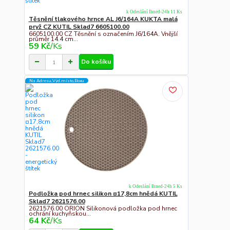
k Odeslání Ihned-24h 11 Ks
Těsnění tlakového hrnce AL J6/164A KUKTA malá
pryž CZ KUTIL Sklad7 6605100.00
6605100.00 CZ Těsnění s označením J6/164A. Vnější
průměr 14.4 cm...
59 Kč
/
Ks
Do košíku
Na Adresu,Výd.místo,Boxu
k Odeslání Ihned-24h 5 Ks
Podložka pod hrnec silikon ¤17,8cm hnědá KUTIL
Sklad7 2621576.00
2621576.00 ORION Silikonová podložka pod hrnec
ochrání kuchyňskou...
64 Kč
/
Ks