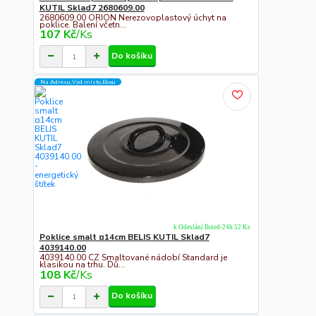
KUTIL Sklad7 2680609.00
2680609.00 ORION Nerezovoplastový úchyt na
poklice. Balení včetn...
107 Kč
/
Ks
Do košíku
Na Adresu,Výd.místo,Boxu
k Odeslání Ihned-24h 52 Ks
Poklice smalt ¤14cm BELIS KUTIL Sklad7
4039140.00
4039140.00 CZ Smaltované nádobí Standard je
klasikou na trhu. Dů...
108 Kč
/
Ks
Do košíku