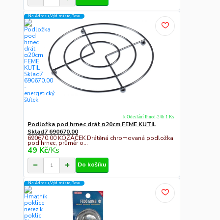
Na Adresu,Výd.místo,Boxu
k Odeslání Ihned-24h 1 Ks
Podložka pod hrnec drát ¤20cm FEME KUTIL
Sklad7 690670.00
690670.00 KOZÁČEK Drátěná chromovaná podložka
pod hrnec, průměr o...
49 Kč
/
Ks
Do košíku
Na Adresu,Výd.místo,Boxu