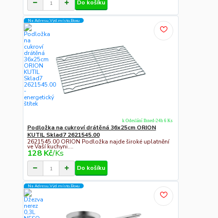
Do košíku
Na Adresu,Výd.místo,Boxu
k Odeslání Ihned-24h 6 Ks
Podložka na cukroví drátěná 36x25cm ORION
KUTIL Sklad7 2621545.00
2621545.00 ORION Podložka najde široké uplatnění
ve Vaší kuchyni....
128 Kč
/
Ks
Do košíku
Na Adresu,Výd.místo,Boxu