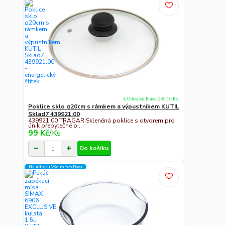
k Odeslání Ihned-24h 10 Ks
Poklice sklo ¤20cm s rámkem a výpustníkem KUTIL
Sklad7 439921.00
439921.00 TRAGAR Skleněná poklice s otvorem pro
únik přebytečné p...
99 Kč
/
Ks
Do košíku
Na Adresu,Výd.místo,Boxu