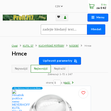
0
ks
CZK
za
0 Kč
Menu
Hledat
Úvod
KUTIL S7
KUCHYŇSKÉ POTŘEBY
NÁDOBÍ
Hrnce
Hrnce
Upřesnit parametry
Nejnovější
Nejlevnější
Nejdražší
Zobrazuji 1-72 z 247
strana
z 4
další
Na Adresu,Výd.místo,Boxu