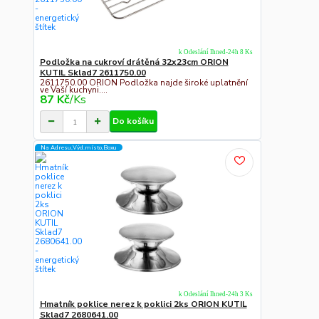
k Odeslání Ihned-24h 8 Ks
Podložka na cukroví drátěná 32x23cm ORION
KUTIL Sklad7 2611750.00
2611750.00 ORION Podložka najde široké uplatnění
ve Vaší kuchyni....
87 Kč
/
Ks
Do košíku
Na Adresu,Výd.místo,Boxu
k Odeslání Ihned-24h 3 Ks
Hmatník poklice nerez k poklici 2ks ORION KUTIL
Sklad7 2680641.00