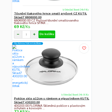
k Odeslání Ihned-24h 9 Ks
Těsnění tlakového hrnce smalt pryžové CZ KUTIL
Sklad7 6606000.00
6606000.00 CZ Pryžové těsnění smaltovaného
tlakového hrnce SFINX ...
69 Kč
/
Ks
Do košíku
Na Adresu,Výd.místo,Boxu
k Odeslání Ihned-24h 16 Ks
Poklice sklo ¤12cm s rámkem a výpustníkem KUTIL
Sklad7 430203.00
430203.00 FLORINA Skleněná poklice s plastovým
úchytem a kovovým ...
72 Kč
/
Ks