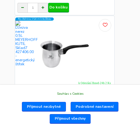
Do košíku
Na Adresu,Výd.místo,Boxu
k Odeslání Ihned-24h 2 Ks
Džezva nerez 0,5L MEYERHOFF KUTIL Sklad7
427406.00
Souhlas s Cookies
427406.00 MEYERHOFF Kvalitní nerezová džezva s
výlevkou, plastová...
168 Kč
/
Ks
Přijmout nezbytné
Podrobné nastavení
Do košíku
Přijmout všechny
Na Adresu,Výd.místo,Boxu