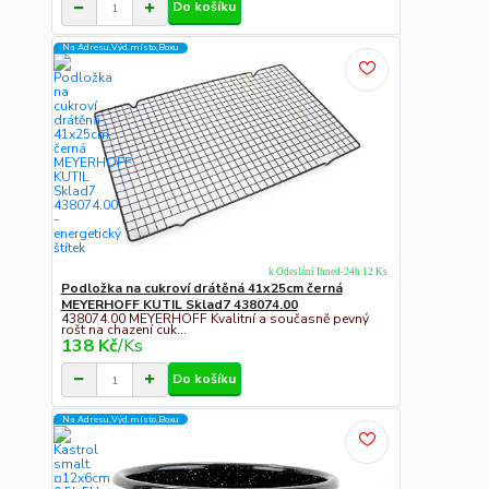
Do košíku
Na Adresu,Výd.místo,Boxu
k Odeslání Ihned-24h 12 Ks
Podložka na cukroví drátěná 41x25cm černá
MEYERHOFF KUTIL Sklad7 438074.00
438074.00 MEYERHOFF Kvalitní a současně pevný
rošt na chazení cuk...
138 Kč
/
Ks
Do košíku
Na Adresu,Výd.místo,Boxu