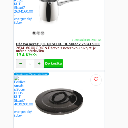
k Odeslání Ihned-24h 1 Ks
Džezva nerez 0,3L NESO KUTIL Sklad7 2634160.00
2634160.00 ORION Džezva s nerezovou rukojetí je
určená především ...
134 Kč
/
Ks
Do košíku
Na Adresu,Výd.místo,Boxu