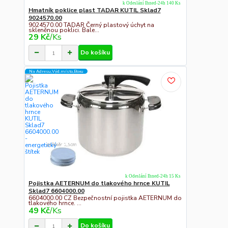
k Odeslání Ihned-24h 140 Ks
Hmatník poklice plast TADAR KUTIL Sklad7
9024570.00
9024570.00 TADAR Černý plastový úchyt na
skleněnou poklici. Bale...
29 Kč
/
Ks
Do košíku
Na Adresu,Výd.místo,Boxu
k Odeslání Ihned-24h 15 Ks
Pojistka AETERNUM do tlakového hrnce KUTIL
Sklad7 6604000.00
6604000.00 CZ Bezpečnostní pojistka AETERNUM do
tlakového hrnce. ...
49 Kč
/
Ks
Do košíku