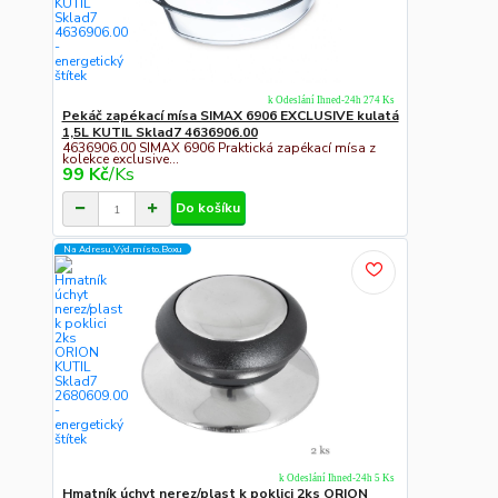
k Odeslání Ihned-24h 274 Ks
Pekáč zapékací mísa SIMAX 6906 EXCLUSIVE kulatá
1,5L KUTIL Sklad7 4636906.00
4636906.00 SIMAX 6906 Praktická zapékací mísa z
kolekce exclusive...
99 Kč
/
Ks
Do košíku
Na Adresu,Výd.místo,Boxu
k Odeslání Ihned-24h 5 Ks
Hmatník úchyt nerez/plast k poklici 2ks ORION