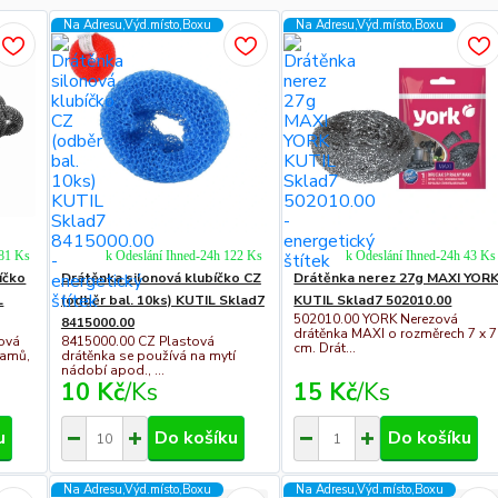
Na Adresu,Výd.místo,Boxu
Na Adresu,Výd.místo,Boxu
281 Ks
k Odeslání Ihned-24h 122 Ks
k Odeslání Ihned-24h 43 Ks
íčko
Drátěnka silonová klubíčko CZ
Drátěnka nerez 27g MAXI YOR
L
(odběr bal. 10ks) KUTIL Sklad7
KUTIL Sklad7 502010.00
502010.00 YORK Nerezová
8415000.00
drátěnka MAXI o rozměrech 7 x 7
vová
8415000.00 CZ Plastová
cm. Drát...
ramů,
drátěnka se používá na mytí
nádobí apod., ...
10 Kč
/
Ks
15 Kč
/
Ks
u
Do košíku
Do košíku
Na Adresu,Výd.místo,Boxu
Na Adresu,Výd.místo,Boxu