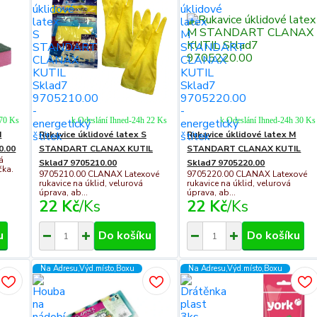
 70 Ks
k Odeslání Ihned-24h 22 Ks
k Odeslání Ihned-24h 30 Ks
I
Rukavice úklidové latex S
Rukavice úklidové latex M
0.00
STANDART CLANAX KUTIL
STANDART CLANAX KUTIL
á
Sklad7 9705210.00
Sklad7 9705220.00
čka.
9705210.00 CLANAX Latexové
9705220.00 CLANAX Latexové
rukavice na úklid, velurová
rukavice na úklid, velurová
úprava, ab...
úprava, ab...
22 Kč
/
Ks
22 Kč
/
Ks
u
Do košíku
Do košíku
Na Adresu,Výd.místo,Boxu
Na Adresu,Výd.místo,Boxu