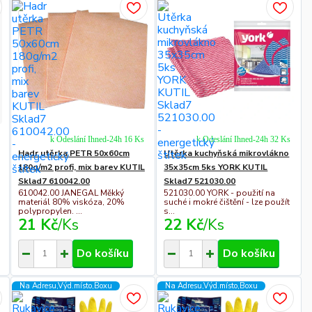
k Odeslání Ihned-24h 16 Ks
k Odeslání Ihned-24h 32 Ks
Hadr utěrka PETR 50x60cm
Utěrka kuchyňská mikrovlákno
180g/m2 profi, mix barev KUTIL
35x35cm 5ks YORK KUTIL
Sklad7 610042.00
Sklad7 521030.00
610042.00 JANEGAL Měkký
521030.00 YORK - použití na
materiál 80% viskóza, 20%
suché i mokré čištění - lze použít
polypropylen. ...
s...
21 Kč
/
Ks
22 Kč
/
Ks
Do košíku
Do košíku
Na Adresu,Výd.místo,Boxu
Na Adresu,Výd.místo,Boxu