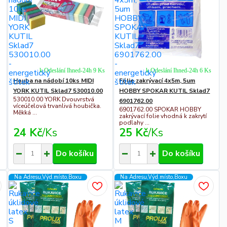
k Odeslání Ihned-24h 9 Ks
k Odeslání Ihned-24h 6 Ks
Houba na nádobí 10ks MIDI
Fólie zakrývací 4x5m, 5um
YORK KUTIL Sklad7 530010.00
HOBBY SPOKAR KUTIL Sklad7
530010.00 YORK Dvouvrstvá
6901762.00
víceúčelová trvanlivá houbička.
6901762.00 SPOKAR HOBBY
Měkká ...
zakrývací folie vhodná k zakrytí
podlahy ...
24 Kč
/
Ks
25 Kč
/
Ks
Do košíku
Do košíku
Na Adresu,Výd.místo,Boxu
Na Adresu,Výd.místo,Boxu