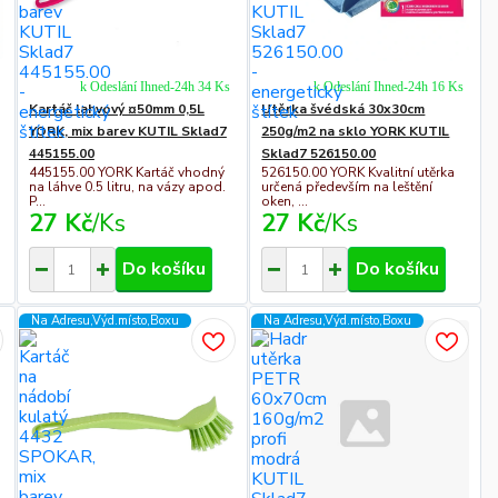
k Odeslání Ihned-24h 34 Ks
k Odeslání Ihned-24h 16 Ks
Kartáč lahvový ¤50mm 0,5L
Utěrka švédská 30x30cm
YORK, mix barev KUTIL Sklad7
250g/m2 na sklo YORK KUTIL
445155.00
Sklad7 526150.00
445155.00 YORK Kartáč vhodný
526150.00 YORK Kvalitní utěrka
na láhve 0.5 litru, na vázy apod.
určená především na leštění
P...
oken, ...
27 Kč
/
Ks
27 Kč
/
Ks
Do košíku
Do košíku
Na Adresu,Výd.místo,Boxu
Na Adresu,Výd.místo,Boxu