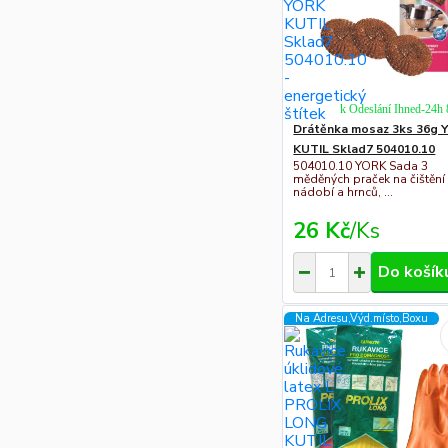
k Odeslání Ihned-24h
Drátěnka mosaz 3ks 36g 
KUTIL Sklad7 504010.10
504010.10 YORK Sada 3
měděných praček na čištění
nádobí a hrnců, ...
26 Kč
/
Ks
Do košík
Na Adresu,Výd.místo,Boxu