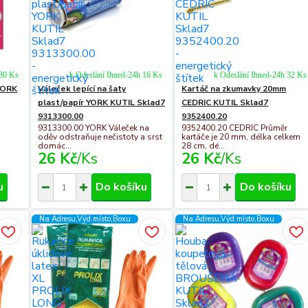
 80 Ks
k Odeslání Ihned-24h 16 Ks
k Odeslání Ihned-24h 32 Ks
YORK
Váleček lepící na šaty
Kartáč na zkumavky 20mm
plast/papír YORK KUTIL Sklad7
CEDRIC KUTIL Sklad7
9313300.00
9352400.20
9313300.00 YORK Váleček na
9352400.20 CEDRIC Průměr
oděv odstraňuje nečistoty a srst
kartáče je 20 mm, délka celkem
domác...
28 cm, dé...
26 Kč
/
Ks
26 Kč
/
Ks
u
Do košíku
Do košíku
Na Adresu,Výd.místo,Boxu
Na Adresu,Výd.místo,Boxu