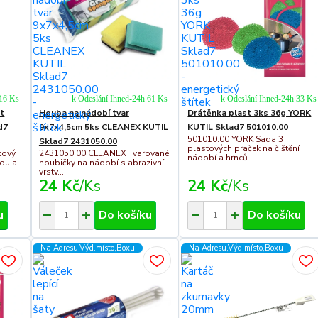
 16 Ks
k Odeslání Ihned-24h 61 Ks
k Odeslání Ihned-24h 33 Ks
st
Houba na nádobí tvar
Drátěnka plast 3ks 36g YORK
d7
9x7x4,5cm 5ks CLEANEX KUTIL
KUTIL Sklad7 501010.00
501010.00 YORK Sada 3
Sklad7 2431050.00
plastových praček na čištění
tový
2431050.00 CLEANEX Tvarované
nádobí a hrnců...
kou a
houbičky na nádobí s abrazivní
vrstv...
24 Kč
/
Ks
24 Kč
/
Ks
u
Do košíku
Do košíku
Na Adresu,Výd.místo,Boxu
Na Adresu,Výd.místo,Boxu