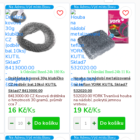
Na Adresu,Výd.místo,Boxu
Na Adresu,Výd.místo,Boxu
k Odeslání Ihned-24h 180 Ks
k Odeslání Ihned-24h 11 Ks
K
Drátěnka kovová 30g klubíčko
Houba na nádobí metalizovaná
CZ (odběr bal.10ks) KUTIL
na teflon YORK KUTIL Sklad7
Sklad7 8413000.00
532020.00
8413000.00 CZ Kovová drátěnka
532020.00 YORK Trvanlivá houba
o hmotnosti 30 gramů, průměr
na nádobí, pokrytá jemnou
cca 7 ...
vrstvou ...
16 Kč
/
Ks
19 Kč
/
Ks
Do košíku
Do košíku
Na Adresu,Výd.místo,Boxu
Na Adresu,Výd.místo,Boxu