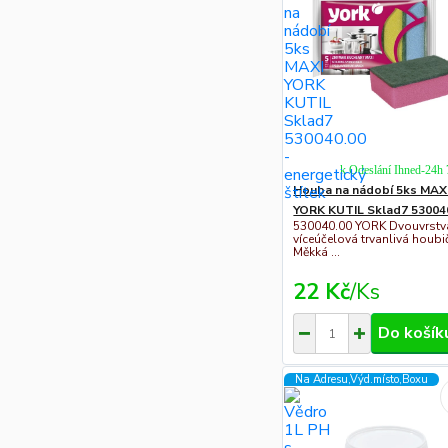
k Odeslání Ihned-24h
Houba na nádobí 5ks MAX
YORK KUTIL Sklad7 53004
530040.00 YORK Dvouvrstv
víceúčelová trvanlivá houbi
Měkká ...
22 Kč
/
Ks
Do košík
Na Adresu,Výd.místo,Boxu