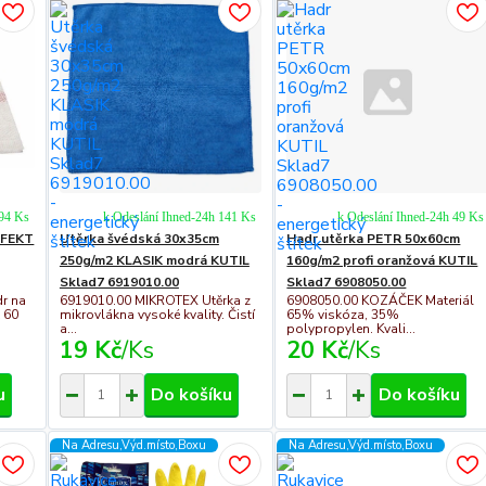
 94 Ks
k Odeslání Ihned-24h 141 Ks
k Odeslání Ihned-24h 49 Ks
EFEKT
Utěrka švédská 30x35cm
Hadr utěrka PETR 50x60cm
250g/m2 KLASIK modrá KUTIL
160g/m2 profi oranžová KUTIL
Sklad7 6919010.00
Sklad7 6908050.00
r na
6919010.00 MIKROTEX Utěrka z
6908050.00 KOZÁČEK Materiál
 60
mikrovlákna vysoké kvality. Čistí
65% viskóza, 35%
a...
polypropylen. Kvali...
19 Kč
/
Ks
20 Kč
/
Ks
u
Do košíku
Do košíku
Na Adresu,Výd.místo,Boxu
Na Adresu,Výd.místo,Boxu