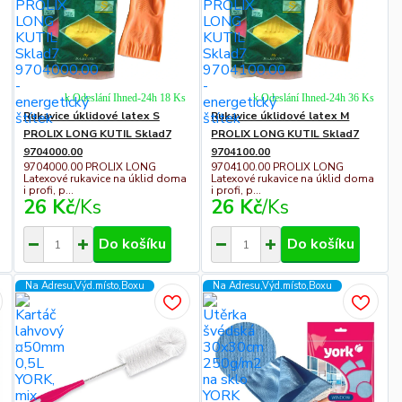
k Odeslání Ihned-24h 18 Ks
k Odeslání Ihned-24h 36 Ks
Rukavice úklidové latex S
Rukavice úklidové latex M
PROLIX LONG KUTIL Sklad7
PROLIX LONG KUTIL Sklad7
9704000.00
9704100.00
9704000.00 PROLIX LONG
9704100.00 PROLIX LONG
Latexové rukavice na úklid doma
Latexové rukavice na úklid doma
i profi, p...
i profi, p...
26 Kč
/
Ks
26 Kč
/
Ks
Do košíku
Do košíku
Na Adresu,Výd.místo,Boxu
Na Adresu,Výd.místo,Boxu