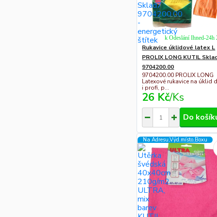
k Odeslání Ihned-24h
Rukavice úklidové latex L
PROLIX LONG KUTIL Skla
9704200.00
9704200.00 PROLIX LONG
Latexové rukavice na úklid
i profi, p...
26 Kč
/
Ks
Do košík
Na Adresu,Výd.místo,Boxu