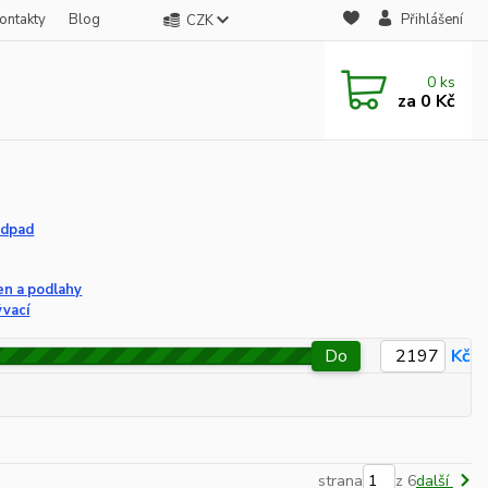
ontakty
Blog
Přihlášení
CZK
0
ks
za
0 Kč
odpad
en a podlahy
ývací
Do
Kč
strana
z 6
další