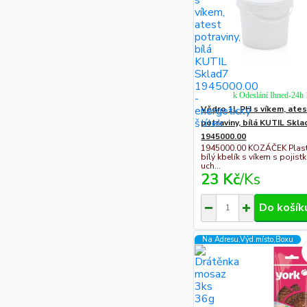
k Odeslání Ihned-24h
Vědro 1L PH s víkem, ate
potraviny, bílá KUTIL Skla
1945000.00
1945000.00 KOZÁČEK Plas
bílý kbelík s víkem s pojist
uch...
23 Kč
/
Ks
Do košík
Na Adresu,Výd.místo,Boxu