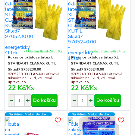
k Odeslání Ihned-24h 5 Ks
k Odeslání Ihned-24h 14 Ks
Rukavice úklidové latex L
Rukavice úklidové latex XL
STANDART CLANAX KUTIL
STANDART CLANAX KUTIL
Sklad7 9705230.00
Sklad7 9705240.00
9705230.00 CLANAX Latexové
9705240.00 CLANAX Latexové
rukavice na úklid, velurová
rukavice na úklid, velurová
úprava, ab...
úprava, ab...
22 Kč
/
Ks
22 Kč
/
Ks
Do košíku
Do košíku
Na Adresu,Výd.místo,Boxu
Na Adresu,Výd.místo,Boxu