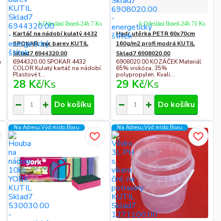
k Odeslání Ihned-24h 7 Ks
k Odeslání Ihned-24h 71 Ks
Kartáč na nádobí kulatý 4432
Hadr utěrka PETR 60x70cm
SPOKAR, mix barev KUTIL
160g/m2 profi modrá KUTIL
Sklad7 6944320.00
Sklad7 6908020.00
a
6944320.00 SPOKAR 4432
6908020.00 KOZÁČEK Materiál
COLOR Kulatý kartáč na nádobí.
65% viskóza, 35%
Plastové t...
polypropylen. Kvali...
28 Kč
/
Ks
29 Kč
/
Ks
Do košíku
Do košíku
Na Adresu,Výd.místo,Boxu
Na Adresu,Výd.místo,Boxu