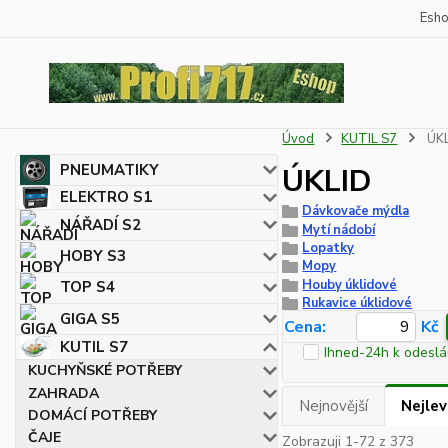
Esh
Úvod
KUTIL S7
ÚK
PNEUMATIKY
ÚKLID
ELEKTRO S1
Dávkovače mýdla
NÁŘADÍ S2
Mytí nádobí
Lopatky
HOBY S3
Mopy
Houby úklidové
TOP S4
Rukavice úklidové
GIGA S5
Cena:
Kč
KUTIL S7
Ihned-24h k odeslá
KUCHYŇSKÉ POTŘEBY
ZAHRADA
Nejnovější
Nejlev
DOMÁCÍ POTŘEBY
ČAJE
Zobrazuji 1-72 z 373