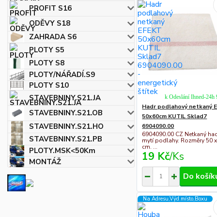
PROFIT S16
ODĚVY S18
ZAHRADA S6
PLOTY S5
PLOTY S8
PLOTY/NÁŘADÍ.S9
PLOTY S10
STAVEBNINY.S21.JA
k Odeslání Ihned-24h
Hadr podlahový netkaný 
STAVEBNINY.S21.OB
50x60cm KUTIL Sklad7
STAVEBNINY.S21.HO
6904090.00
6904090.00 CZ Netkaný had
STAVEBNINY.S21.PB
mytí podlahy. Rozměry 50 x
cm. ...
PLOTY.MSK<50Km
19 Kč
/
Ks
MONTÁŽ
Do košík
Na Adresu,Výd.místo,Boxu