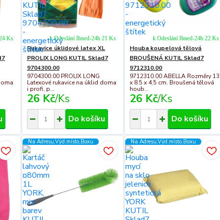
 24 Ks
k Odeslání Ihned-24h 21 Ks
k Odeslání Ihned-24h 22 Ks
Rukavice úklidové latex XL
Houba koupelová tělová
d7
PROLIX LONG KUTIL Sklad7
BROUŠENÁ KUTIL Sklad7
9704300.00
9712310.00
9704300.00 PROLIX LONG
9712310.00 ABELLA Rozměry 13
 doma
Latexové rukavice na úklid doma
x 8.5 x 4.5 cm. Broušená tělová
i profi, p...
houb...
26 Kč
/
Ks
26 Kč
/
Ks
u
Do košíku
Do košíku
Na Adresu,Výd.místo,Boxu
Na Adresu,Výd.místo,Boxu