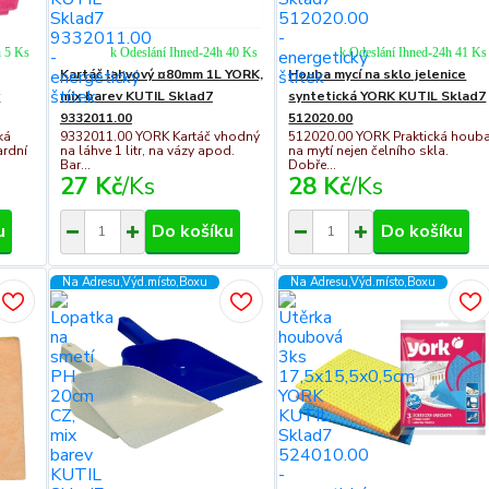
h 5 Ks
k Odeslání Ihned-24h 40 Ks
k Odeslání Ihned-24h 41 Ks
Kartáč lahvový ¤80mm 1L YORK,
Houba mycí na sklo jelenice
v
mix barev KUTIL Sklad7
syntetická YORK KUTIL Sklad7
9332011.00
512020.00
ká
9332011.00 YORK Kartáč vhodný
512020.00 YORK Praktická houb
ardní
na láhve 1 litr, na vázy apod.
na mytí nejen čelního skla.
Bar...
Dobře...
27 Kč
/
Ks
28 Kč
/
Ks
u
Do košíku
Do košíku
Na Adresu,Výd.místo,Boxu
Na Adresu,Výd.místo,Boxu