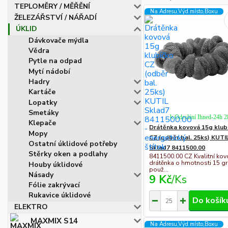
TEPLOMĚRY / MĚŘĚNÍ
Na Adresu,Výd.místo,Boxu
ŽELEZÁŘSTVÍ / NÁŘADÍ
ÚKLID
Dávkovače mýdla
Vědra
Pytle na odpad
Mytí nádobí
Hadry
Kartáče
Lopatky
Smetáky
k Odeslání Ihned-24h 
Klepače
Drátěnka kovová 15g klub
Mopy
CZ (odběr bal. 25ks) KUTI
Ostatní úklidové potřeby
Sklad7 8411500.00
Stěrky oken a podlahy
8411500.00 CZ Kvalitní ko
drátěnka o hmotnosti 15 g
Houby úklidové
použ...
Násady
9 Kč
/
Ks
Fólie zakrývací
Rukavice úklidové
Do košík
ELEKTRO
MAXMIX S14
Na Adresu,Výd.místo,Boxu