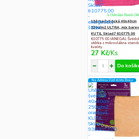
k Odeslání Ihned-24
Utěrka švédská 40x40cm
210g/m2 ULTRA, mix bare
KUTIL Sklad7 610775.00
610775.00 JANEGAL Švéds
utěrka z mikrovlákna stand
kvality...
27 Kč
/
Ks
Do košík
Na Adresu,Výd.místo,Boxu