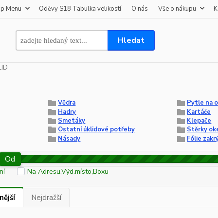
op Menu
Oděvy S18 Tabulka velikostí
O nás
Vše o nákupu
K
Hledat
LID
Vědra
Pytle na 
Hadry
Kartáče
Smetáky
Klepače
Ostatní úklidové potřeby
Stěrky ok
Násady
Fólie zakr
Od
ní
Na Adresu,Výd.místo,Boxu
nější
Nejdražší