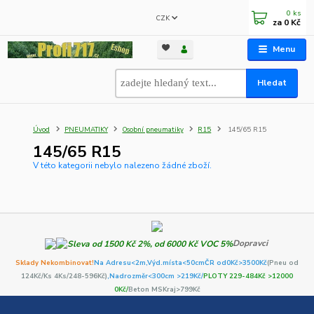
0
ks
CZK
za
0 Kč
Menu
Hledat
Úvod
PNEUMATIKY
Osobní pneumatiky
R15
145/65 R15
145/65 R15
V této kategorii nebylo nalezeno žádné zboží.
Dopravci
Sklady Nekombinovat!
Na Adresu<2m,
Výd.místa<50cm
ČR od0Kč
>3500Kč
(Pneu od
124Kč/Ks 4Ks/248-596Kč)
,Nadrozměr<300cm >219Kč/
PLOTY 229-484Kč >12000
0Kč/
Beton MSKraj>799Kč