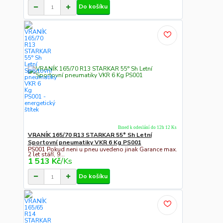
Do košíku
Ihned k odeslání do 12h 12 Ks
VRANÍK 165/70 R13 STARKAR 55° Sh Letní
Sportovní pneumatiky VKR 6 Kg PS001
PS001 Pokud neni u pneu uvedeno jinak Garance max.
2 let stáří, 9...
1 513 Kč
/
Ks
Do košíku