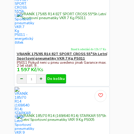
Ihned k odeslání do 12h 17 Ks
VRANÍK 175/65 R14 82T SPORT CROSS 55°Sh Letní
Sportovní pneumatiky VKR 7 Kg PS011
PS011 Pokud neni u pneu uvedeno jinak Garance max.
2 let stáří, 9...
1 597 Kč
/
Ks
Do košíku