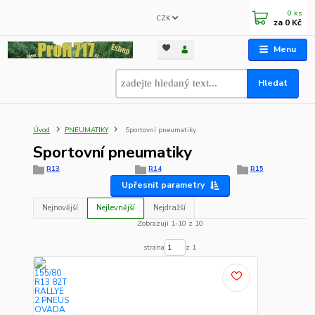
0
ks
CZK
za
0 Kč
Menu
Hledat
Úvod
PNEUMATIKY
Sportovní pneumatiky
Sportovní pneumatiky
R13
R14
R15
Upřesnit parametry
Nejnovější
Nejlevnější
Nejdražší
Zobrazuji 1-10 z 10
strana
z 1