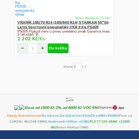
Ihned k odeslání do 12h 9 Ks
VRANÍK 185/70 R14 (169/640 R14) STARKAR 55°Sh
Letní Sportovní pneumatiky VKR 9 Kg PS005
PS005 Pokud neni u pneu uvedeno jinak Garance max.
2 let stáří, 9...
2 202 Kč
/
Ks
Do košíku
strana
z 1
Dopravci
Sklady Nekombinovat!
Na Adresu<2m,
Výd.místa<50cm
ČR od0Kč
>3500Kč
(Pneu od
124Kč/Ks 4Ks/248-596Kč)
,Nadrozměr<300cm >219Kč/
PLOTY 229-484Kč >12000
0Kč/
Beton MSKraj>799Kč