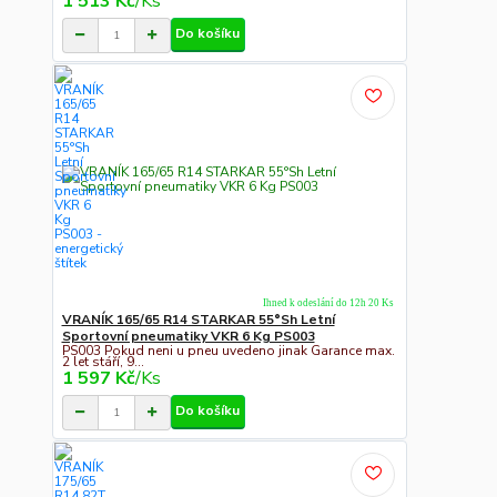
1 513 Kč
/
Ks
Do košíku
Ihned k odeslání do 12h 20 Ks
VRANÍK 165/65 R14 STARKAR 55°Sh Letní
Sportovní pneumatiky VKR 6 Kg PS003
PS003 Pokud neni u pneu uvedeno jinak Garance max.
2 let stáří, 9...
1 597 Kč
/
Ks
Do košíku