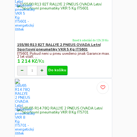
Ihned k odeslání do 12h 20 Ks
155/80 R13 82T RALLYE 2 PNEUS OVADA Letní
Sportovní pneumatiky VKR 5 Kg IT5601
IT5601 Pokud neni u pneu uvedeno jinak Garance max.
2 let stáří, ...
1 214 Kč
/
Ks
Do košíku