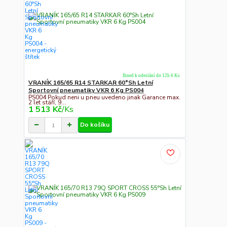
Ihned k odeslání do 12h 6 Ks
VRANÍK 165/65 R14 STARKAR 60°Sh Letní
Sportovní pneumatiky VKR 6 Kg PS004
PS004 Pokud neni u pneu uvedeno jinak Garance max.
2 let stáří, 9...
1 513 Kč
/
Ks
Do košíku