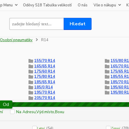
op Menu
Oděvy S18 Tabulka velikostí
O nás
Vše o nákupu
K
Hledat
Osobní pneumatiky
R14
155/70 R14
155/80 R
165/65 R14
165/70 R
175/60 R14
175/65 R
175/80 R14
185/55 R
185/65 R14
185/70 R
185/0 R14
195/60 R
195/70 R14
195/80 R
205/70 R14
Od
ní
Na Adresu,Výd.místo,Boxu
(54)
(78)
Letní
Zimní