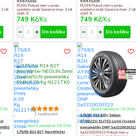
6 Kg PL032
6 Kg PL034
PL032 Pokud neni u pneu
PL034 Pokud neni u pneu
2 let
uvedeno jinak Garance max. 2 let
uvedeno jinak Garance max. 2 let
stáří, 9...
stáří, 9...
749 Kč
/
Ks
749 Kč
/
Ks
u
Do košíku
Do košíku
 21 Ks
Ihned k odeslání do 15h 28 Ks
1 hodnocení
175/65 R14 82H, Sailun,
ní
ATREZZO ELITE2 Letní Osobní
Ihned k odeslání do 12h 35 Ks
04892
pneumatiky DNP Sa322002032
175/65 R14 82T NeoWinter
u
Sa3220020323 Pokud neni u