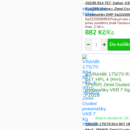
155/65 R14 75T, Sailun, IC
BLAZER Alpine+ Zimní Os
pneumatiky DNP Sa32200
Sa3220006959 Pokud neni 
pneu uvedeno jinak Garanc
max. 2 let s...
882 Kč
/
Ks
Do košík
Ihned k odeslání do 12h
VRANÍK 175/70 R14 84T H
(M+S, 3PMSF) Zimní Osobn