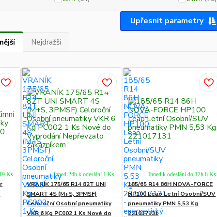
Upřesnit parametry
nější
Nejdražší
 19 Ks
Ihned-24h k odeslání 1 Ks
Ihned k odeslání do 12h 8 Ks
r
VRANÍK 175/65 R14 82T UNI
185/65 R14 86H NOVA-FORCE
V
SMART 4S (M+S, 3PMSF)
HP100 Leao Letní Osobní/SUV
Celoroční Osobní pneumatiky
pneumatiky PMN 5,53 Kg
VKR 6 Kg PC002 1 Ks Nové do
221017131