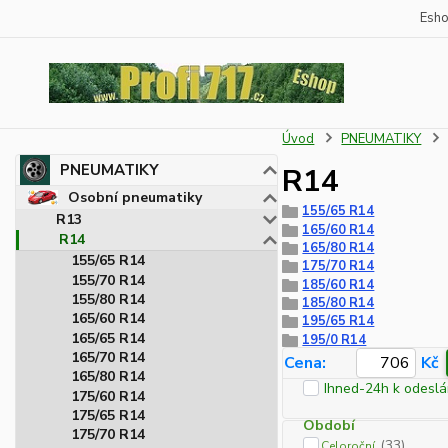
Esh
Úvod
PNEUMATIKY
PNEUMATIKY
R14
Osobní pneumatiky
155/65 R14
R13
165/60 R14
R14
165/80 R14
155/65 R14
175/70 R14
155/70 R14
185/60 R14
155/80 R14
185/80 R14
165/60 R14
195/65 R14
165/65 R14
195/0 R14
165/70 R14
Cena:
Kč
165/80 R14
Ihned-24h k odeslá
175/60 R14
175/65 R14
Období
175/70 R14
(33)
Celoroční