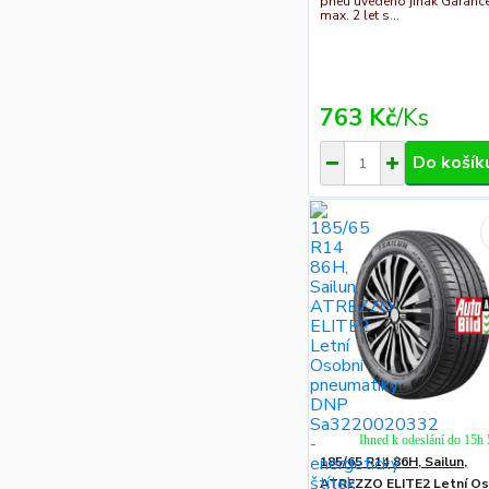
pneu uvedeno jinak Garanc
max. 2 let s...
763 Kč
/
Ks
Do košík
Ihned k odeslání do 15h
185/65 R14 86H, Sailun,
ATREZZO ELITE2 Letní Os