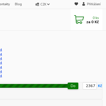
ontakty
Blog
Přihlášení
CZK
0
ks
za
0 Kč
14
14
14
14
14
14
14
Do
Kč