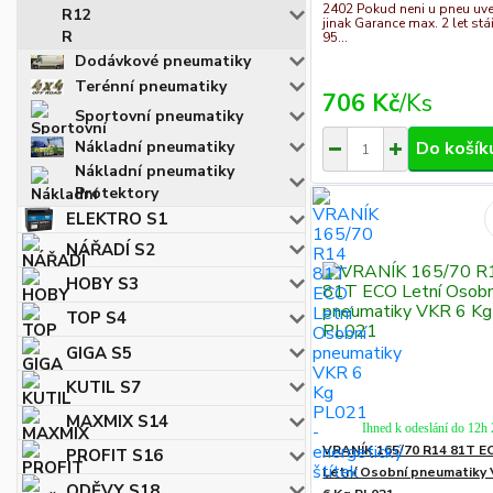
2402 Pokud neni u pneu uv
R12
jinak Garance max. 2 let stář
R
95...
Dodávkové pneumatiky
Terénní pneumatiky
706 Kč
/
Ks
Sportovní pneumatiky
Nákladní pneumatiky
Do košík
Nákladní pneumatiky
Protektory
ELEKTRO S1
NÁŘADÍ S2
HOBY S3
TOP S4
GIGA S5
KUTIL S7
MAXMIX S14
Ihned k odeslání do 12h
VRANÍK 165/70 R14 81T E
PROFIT S16
Letní Osobní pneumatiky
ODĚVY S18