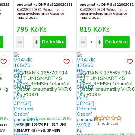
20332
pneumatiky DNP Sa3220020331
pneumatiky DNP Sa322002032
u
Sa3220020331 Pokud neni u
Sa3220020324 Pokud neni u
e
pneu uvedeno jinak Garance
pneu uvedeno jinak Garance
max. 2 let s...
max. 2 let s...
795 Kč
/
Ks
815 Kč
/
Ks
u
Do košíku
Do košíku
 18 Ks
Ihned k odeslání do 12h 20 Ks
1 hodnocení
azer
VRANÍK 165/70 R14 81T UNI
SUV
SMART 4S (M+S, 3PMSF)