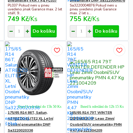
pneumatiky VKR 7 Kg PL037
pneumatiky DNP Sa3220004876
PL037 Pokud neni u pneu
Sa3220004876 Pokud neni u
uvedeno jinak Garance max. 2 let
pneu uvedeno jinak Garance
stáří, 9...
max. 2 let s...
749 Kč
/
Ks
755 Kč
/
Ks
Do košíku
Do košíku
Ihned k odeslání do 15h 50 Ks
Ihned k odeslání do 12h 15 Ks
175/65 R14 86T, Sailun,
165/65 R14 79T WINTER
ATREZZO ELITE2 XL Letní
DEFENDER HP Leao Zimní
3
Osobní pneumatiky DNP
Osobní/SUV pneumatiky PMN
Sa3220020336
4,47 Kg 221004209