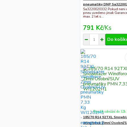
pneumatiky DNP Sa32200
Sa3220020332 Pokud neni 
pneu uvedeno jinak Garanc
max. 2 let s...
791 Kč
/
Ks
Do košík
Ihned k odeslání do 12h
185/70 R14 92TXL Snowbl
Windforce Zimní Osobní/