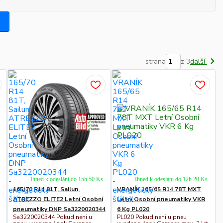
strana
z 3
další
Ihned k odeslání do 15h 50 Ks
Ihned k odeslání do 12h 20 Ks
165/70 R14 81T, Sailun,
VRANÍK 165/65 R14 78T MXT
ATREZZO ELITE2 Letní Osobní
Letní Osobní pneumatiky VKR
pneumatiky DNP Sa3220020344
6 Kg PL020
Sa3220020344 Pokud neni u
PL020 Pokud neni u pneu