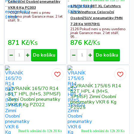
Ihned k odeslání do 12h 27 Ks
Celoroční Osobní pneumatiky
175/70 R14 88T XL Catchfors
VKR 6 Kg PC003
A/S Windforce Celoroční
PC003 Pokud neni u pneu
uvedeno jinak Garance max. 2 let
Osobní/SUV pneumatiky PMN
stáří, 9...
7,28 Kg WI970H1
2126 Pokud neni u pneu uvedeno
jinak Garance max. 2 let stáří,
95...
871 Kč
/
Ks
876 Kč
/
Ks
Do košíku
Do košíku
Ihned k odeslání do 12h 20 Ks
Ihned k odeslání do 12h 20 Ks