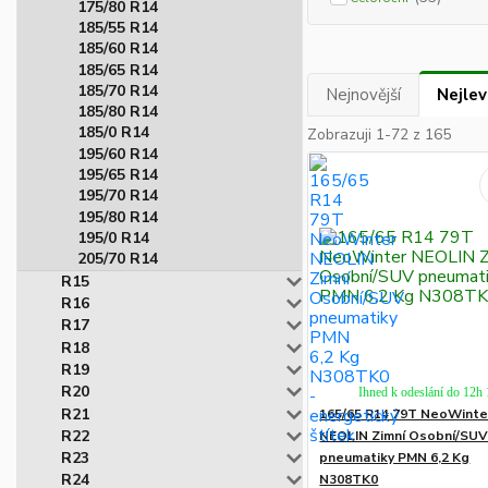
175/80 R14
185/55 R14
185/60 R14
185/65 R14
185/70 R14
Nejnovější
Nejlev
185/80 R14
185/0 R14
Zobrazuji 1-72 z 165
195/60 R14
195/65 R14
195/70 R14
195/80 R14
195/0 R14
205/70 R14
R15
R16
R17
R18
R19
R20
Ihned k odeslání do 12h
R21
165/65 R14 79T NeoWinte
R22
NEOLIN Zimní Osobní/SU
R23
pneumatiky PMN 6,2 Kg
R24
N308TK0