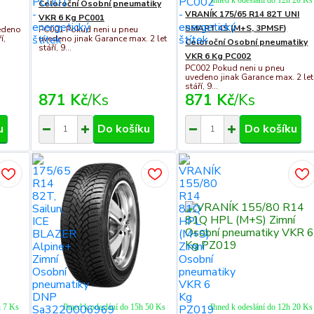
Ihned k odeslání do 12h 20 Ks
Celoroční Osobní pneumatiky
VRANÍK 175/65 R14 82T UNI
VKR 6 Kg PC001
SMART 4S (M+S, 3PMSF)
edeno
PC001 Pokud neni u pneu
í,
uvedeno jinak Garance max. 2 let
Celoroční Osobní pneumatiky
stáří, 9...
VKR 6 Kg PC002
PC002 Pokud neni u pneu
uvedeno jinak Garance max. 2 let
stáří, 9...
871 Kč
/
Ks
871 Kč
/
Ks
u
Do košíku
Do košíku
h 7 Ks
Ihned k odeslání do 15h 50 Ks
Ihned k odeslání do 12h 20 Ks