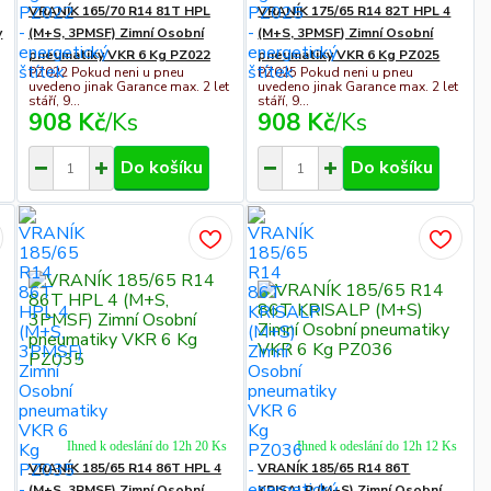
VRANÍK 165/70 R14 81T HPL
VRANÍK 175/65 R14 82T HPL 4
y
(M+S, 3PMSF) Zimní Osobní
(M+S, 3PMSF) Zimní Osobní
pneumatiky VKR 6 Kg PZ022
pneumatiky VKR 6 Kg PZ025
PZ022 Pokud neni u pneu
PZ025 Pokud neni u pneu
uvedeno jinak Garance max. 2 let
uvedeno jinak Garance max. 2 let
stáří, 9...
stáří, 9...
908 Kč
/
Ks
908 Kč
/
Ks
Do košíku
Do košíku
Ihned k odeslání do 12h 20 Ks
Ihned k odeslání do 12h 12 Ks
VRANÍK 185/65 R14 86T HPL 4
VRANÍK 185/65 R14 86T
(M+S, 3PMSF) Zimní Osobní
KRISALP (M+S) Zimní Osobní