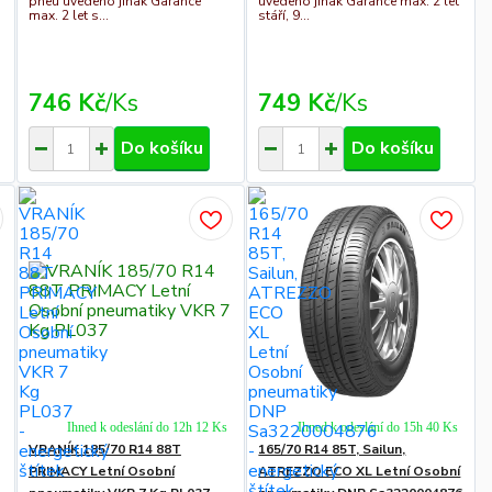
pneu uvedeno jinak Garance
uvedeno jinak Garance max. 2 let
o
max. 2 let s...
stáří, 9...
746 Kč
/
Ks
749 Kč
/
Ks
Do košíku
Do košíku
Ihned k odeslání do 12h 12 Ks
Ihned k odeslání do 15h 40 Ks
VRANÍK 185/70 R14 88T
165/70 R14 85T, Sailun,
PRIMACY Letní Osobní
ATREZZO ECO XL Letní Osobní