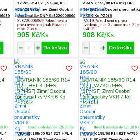
E
175/65 R14 82T, Sailun, ICE
VRANÍK 155/80 R14 81Q HPL
obní
BLAZER Alpine+ Zimní Osobní
(M+S) Zimní Osobní pneumatik
06959
pneumatiky DNP Sa3220006969
VKR 6 Kg PZ019
u
Sa3220006969 Pokud neni u
PZ019 Pokud neni u pneu
e
pneu uvedeno jinak Garance
uvedeno jinak Garance max. 2 let
max. 2 let s...
stáří, 9...
905 Kč
/
Ks
908 Kč
/
Ks
u
Do košíku
Do košíku
 20 Ks
Ihned k odeslání do 12h 20 Ks
Ihned k odeslání do 12h 20 Ks
PL 4
VRANÍK 185/60 R14 82T HPL 4
VRANÍK 185/60 R14 82T W780
í
(M+S, 3PMSF) Zimní Osobní
(M+S, 3PMSF) Zimní Osobní