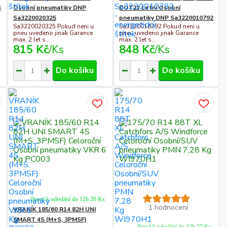
4
Osobní pneumatiky DNP
DOT21 Letní Osobní
Sa3220020325
pneumatiky DNP Sa3220010792
Sa3220020325 Pokud neni u
Sa3220010792 Pokud neni u
pneu uvedeno jinak Garance
pneu uvedeno jinak Garance
max. 2 let s...
max. 2 let s...
815 Kč
/
Ks
848 Kč
/
Ks
Do košíku
Do košíku
Ihned k odeslání do 12h 20 Ks
1 hodnocení
VRANÍK 185/60 R14 82H UNI
SMART 4S (M+S, 3PMSF)