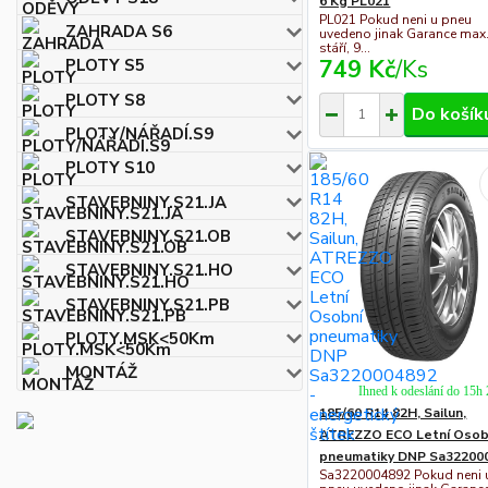
6 Kg PL021
PL021 Pokud neni u pneu
ZAHRADA S6
uvedeno jinak Garance max. 
stáří, 9...
749 Kč
/
Ks
PLOTY S5
PLOTY S8
Do košík
PLOTY/NÁŘADÍ.S9
PLOTY S10
STAVEBNINY.S21.JA
STAVEBNINY.S21.OB
STAVEBNINY.S21.HO
STAVEBNINY.S21.PB
PLOTY.MSK<50Km
MONTÁŽ
Ihned k odeslání do 15h
185/60 R14 82H, Sailun,
ATREZZO ECO Letní Osob
pneumatiky DNP Sa32200
Sa3220004892 Pokud neni 