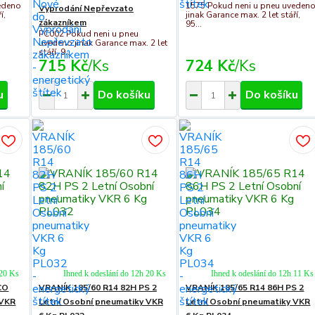
edeno
1575 Pokud neni u pneu uveden
Vyprodání Nepřevzato
í,
jinak Garance max. 2 let stáří,
zákazníkem
95...
PC002 Pokud neni u pneu
uvedeno jinak Garance max. 2 let
stáří, 9...
715 Kč
/
Ks
724 Kč
/
Ks
u
Do košíku
Do košíku
 20 Ks
Ihned k odeslání do 12h 20 Ks
Ihned k odeslání do 12h 11 Ks
CO
VRANÍK 185/60 R14 82H PS 2
VRANÍK 185/65 R14 86H PS 2
 VKR
Letní Osobní pneumatiky VKR
Letní Osobní pneumatiky VKR