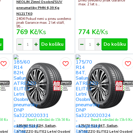
e
pneu uvedeno jinak Garance
NEOLIN Zimní Osobní/SUV
max. 2 let s...
pneumatiky PMN 6,39 Kg
N121TK0
2404 Pokud neni u pneu uvedeno
jinak Garance max. 2 let stáří,
95...
769 Kč
/
Ks
774 Kč
/
Ks
u
Do košíku
Do košíku
 50 Ks
Ihned k odeslání do 15h 50 Ks
Ihned k odeslání do 15h 6 Ks
185/60 R14 82H, Sailun,
175/70 R14 84T, Sailun,
obní
ATREZZO ELITE2 Letní Osobní
ATREZZO ELITE2 Letní Osobní