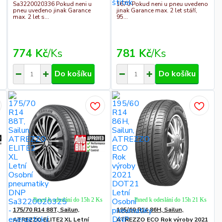
Sa3220020336 Pokud neni u
1670 Pokud neni u pneu uvedeno
pneu uvedeno jinak Garance
jinak Garance max. 2 let stáří,
max. 2 let s...
95...
774 Kč
/
Ks
781 Kč
/
Ks
Do košíku
Do košíku
Ihned k odeslání do 15h 2 Ks
Ihned k odeslání do 15h 21 Ks
175/70 R14 88T, Sailun,
195/60 R14 86H, Sailun,
ATREZZO ELITE2 XL Letní
ATREZZO ECO Rok výroby 2021