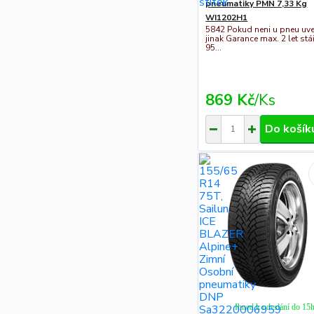
pneumatiky PMN 7,33 Kg
WI1202H1
5842 Pokud neni u pneu uv
jinak Garance max. 2 let stář
95...
869 Kč
/
Ks
Do košík
Ihned k odeslání do 15