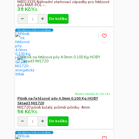
M831333S Náhradní startovací západky pro řetězové
pily MAR-POL –...
39 Kč
/
Ks
Do košíku
Na Adresu,Výd.místo,Boxu
Ihned k odeslání do 11h 5 Ks
Pilník na řetězové pily 4.0mm 0.100 Kg HOBY
Sklad3 MJ1720
MJ1720 pilník kulatý, průměr pilníku: 4mm
56 Kč
/
Ks
Do košíku
Na Adresu,Výd.místo,Boxu