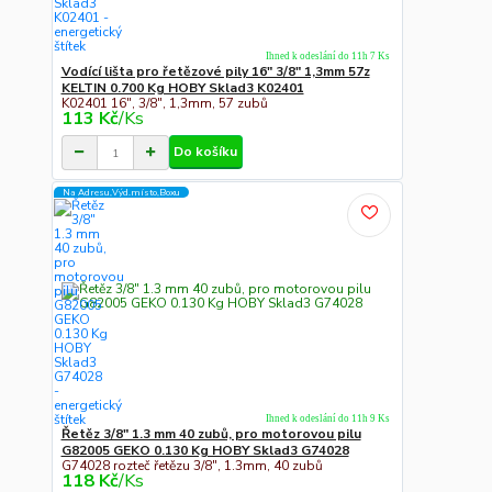
Ihned k odeslání do 11h 7 Ks
Vodící lišta pro řetězové pily 16" 3/8" 1,3mm 57z
KELTIN 0.700 Kg HOBY Sklad3 K02401
K02401 16", 3/8", 1,3mm, 57 zubů
113 Kč
/
Ks
Do košíku
Na Adresu,Výd.místo,Boxu
Ihned k odeslání do 11h 9 Ks
Řetěz 3/8" 1.3 mm 40 zubů, pro motorovou pilu
G82005 GEKO 0.130 Kg HOBY Sklad3 G74028
G74028 rozteč řetězu 3/8", 1.3mm, 40 zubů
118 Kč
/
Ks