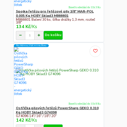
Ihned k odeslání do 11h 3 Ks
Spojka řetězu pro řetězové pily 3/8" MAR-POL
0.005 Kg HOBY Sklad3 M866601
M866601 Balení 30 ks, šířka drážky 1,3 mm, rozteč
3/8"
134 Kč
/
Ks
Do košíku
Na Adresu,Výd.místo,Boxu
Ihned k odeslání do 11h 8 Ks
Ostřička pilových řetězů PowerSharp GEKO 0.310
Kg HOBY Sklad3 G74096
G74096 14"/ 16" / 18"/ 20"
142 Kč
/
Ks