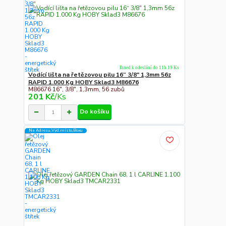
Ihned k odeslání do 11h 19 Ks
Vodící lišta na řetězovou pilu 16“ 3/8" 1,3mm 56z
RAPID 1.000 Kg HOBY Sklad3 M86676
M86676 16", 3/8", 1,3mm, 56 zubů
201 Kč
/
Ks
Do košíku
Na Adresu,Výd.místo,Boxu