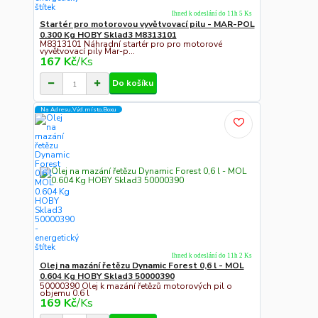
Ihned k odeslání do 11h 5 Ks
Startér pro motorovou vyvětvovací pilu - MAR-POL
0.300 Kg HOBY Sklad3 M8313101
M8313101 Náhradní startér pro pro motorové
vyvětvovací pily Mar-p...
167 Kč
/
Ks
Do košíku
Na Adresu,Výd.místo,Boxu
Ihned k odeslání do 11h 2 Ks
Olej na mazání řetězu Dynamic Forest 0,6 l - MOL
0.604 Kg HOBY Sklad3 50000390
50000390 Olej k mazání řetězů motorových pil o
objemu 0.6 l
169 Kč
/
Ks