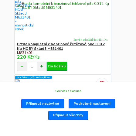
Ihned k odeslání do 11h 1 Ks
Brzda kompletní k benzinové řetězové pile 0.312
Kg HOBY Sklad3 M831401
M831401
220 Kč
/
Ks
Do košíku
Na Adresu,Výd.místo,Boxu
Souhlas s Cookies
Přijmout nezbytné
Podrobné nastavení
Přijmout všechny