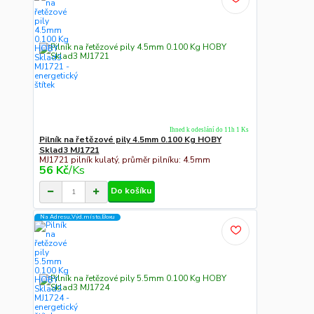
Ihned k odeslání do 11h 1 Ks
Pilník na řetězové pily 4.5mm 0.100 Kg HOBY
Sklad3 MJ1721
MJ1721 pilník kulatý, průměr pilníku: 4.5mm
56 Kč
/
Ks
Do košíku
Na Adresu,Výd.místo,Boxu