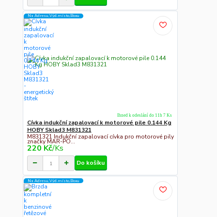
Na Adresu,Výd.místo,Boxu
Ihned k odeslání do 11h 7 Ks
Cívka indukční zapalovací k motorové pile 0.144 Kg
HOBY Sklad3 M831321
M831321 Indukční zapalovací cívka pro motorové pily
značky MAR-PO...
220 Kč
/
Ks
Do košíku
Na Adresu,Výd.místo,Boxu