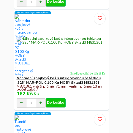
Do košíku
Na Adresu,Výd.místo,Boxu
Ihned k odeslání do 11h 16 Ks
Náhradní spojkový koš s integrovanou řetězkou
.325" MAR-POL 0.100 Kg HOBY Sklad3 M831361
M831361 vnější průměr 71 mm, vnitřní průměr 13 mm,
počet zubů 7
162 Kč
/
Ks
Do košíku
Na Adresu,Výd.místo,Boxu