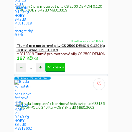
Ihned k odeslání do 11h 5 Ks
Tlumič pro motorové pily CS 2500 DEMON 0.120 Kg
HOBY Sklad3 M8313319
M8313319 Tlumič pro motorové pily CS 2500 DEMON
167 Kč
/
Ks
Do košíku
Na Adresu,Výd.místo,Boxu