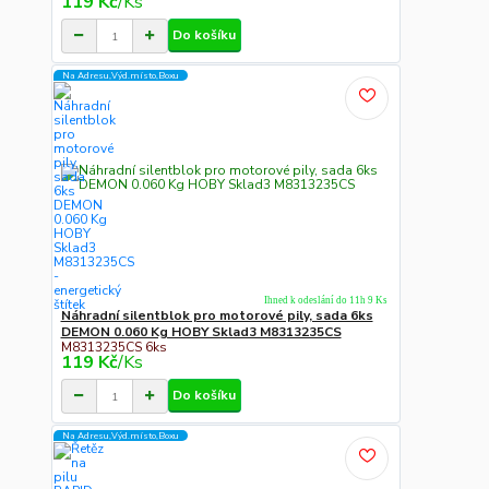
119 Kč
/
Ks
Do košíku
Na Adresu,Výd.místo,Boxu
Ihned k odeslání do 11h 9 Ks
Náhradní silentblok pro motorové pily, sada 6ks
DEMON 0.060 Kg HOBY Sklad3 M8313235CS
M8313235CS 6ks
119 Kč
/
Ks
Do košíku
Na Adresu,Výd.místo,Boxu