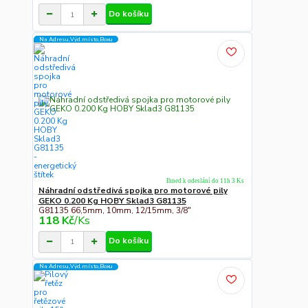
Do košíku
Na Adresu,Výd.místo,Boxu
Ihned k odeslání do 11h 3 Ks
Náhradní odstředivá spojka pro motorové pily
GEKO 0.200 Kg HOBY Sklad3 G81135
G81135 66,5mm, 10mm, 12/15mm, 3/8"
118 Kč
/
Ks
Do košíku
Na Adresu,Výd.místo,Boxu