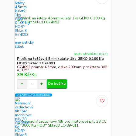
Ihned k odeslání do 11h 3 Ks
Pilník na řetězy 4.5mm kulatý, 1ks GEKO 0.100 Kg
HOBY Sklad3 G74093
G74093 průměr 4.5mm, délka 200mm, pro řetězy 3/8"
a .325"
39 Kč
/
Ks
Do košíku
Na Adresu,Výd.místo,Boxu