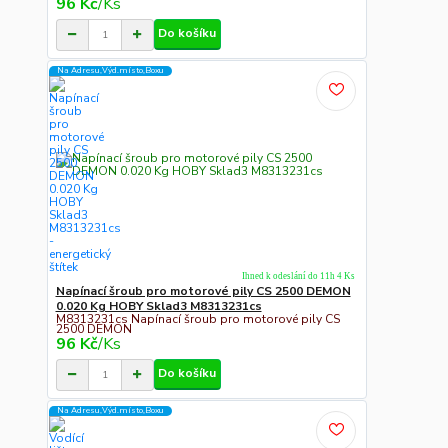
96 Kč
/
Ks
Do košíku
Na Adresu,Výd.místo,Boxu
Ihned k odeslání do 11h 4 Ks
Napínací šroub pro motorové pily CS 2500 DEMON
0.020 Kg HOBY Sklad3 M8313231cs
M8313231cs Napínací šroub pro motorové pily CS
2500 DEMON
96 Kč
/
Ks
Do košíku
Na Adresu,Výd.místo,Boxu