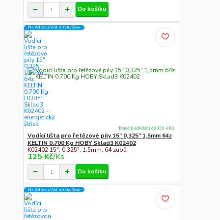
Do košíku
Na Adresu,Výd.místo,Boxu
Ihned k odeslání do 11h 4 Ks
Vodící lišta pro řetězové pily 15" 0,325" 1,5mm 64z
KELTIN 0.700 Kg HOBY Sklad3 K02402
K02402 15", 0,325", 1,5mm, 64 zubů
125 Kč
/
Ks
Do košíku
Na Adresu,Výd.místo,Boxu