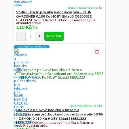
Ihned k odeslání do 11h 11 Ks
Vodící lišta 6" pro aku jednoruční pilu - JOHN
GARDENER 0.100 Kg HOBY Sklad3 CG80665E
CG80665E Vodicí lišta CG80665E je navržena pro
akumulátorovo...
119 Kč
/
Ks
Do košíku
Na Adresu,Výd.místo,Boxu
Ihned k odeslání do 11h 8 Ks
Olejová a palivová hadička s filtrem a
odvětrávacími průchodkami pro řetězové pily 58/65
- DEMON 0.010 Kg HOBY Sklad3 M831323
M831323 Olejová a palivová hadička s filtrem a
odvětrávacími průc...