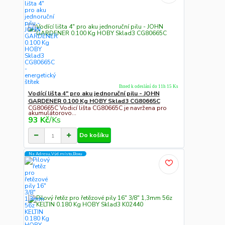
Ihned k odeslání do 11h 15 Ks
Vodící lišta 4" pro aku jednoruční pilu - JOHN
GARDENER 0.100 Kg HOBY Sklad3 CG80665C
CG80665C Vodicí lišta CG80665C je navržena pro
akumulátorovo...
93 Kč
/
Ks
Do košíku
Na Adresu,Výd.místo,Boxu