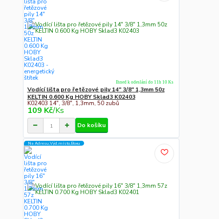
Ihned k odeslání do 11h 10 Ks
Vodící lišta pro řetězové pily 14" 3/8" 1,3mm 50z
KELTIN 0.600 Kg HOBY Sklad3 K02403
K02403 14", 3/8", 1,3mm, 50 zubů
109 Kč
/
Ks
Do košíku
Na Adresu,Výd.místo,Boxu