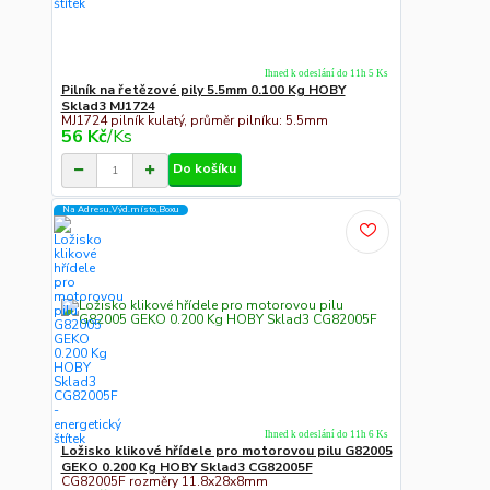
Ihned k odeslání do 11h 5 Ks
Pilník na řetězové pily 5.5mm 0.100 Kg HOBY
Sklad3 MJ1724
MJ1724 pilník kulatý, průměr pilníku: 5.5mm
56 Kč
/
Ks
Do košíku
Na Adresu,Výd.místo,Boxu
Ihned k odeslání do 11h 6 Ks
Ložisko klikové hřídele pro motorovou pilu G82005
GEKO 0.200 Kg HOBY Sklad3 CG82005F
CG82005F rozměry 11.8x28x8mm