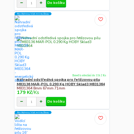
Do košíku
Na Adresu,Výd.místo,Boxu
Ihned k odeslání do 11h 2 Ks
Náhradní odstředivá spojka pro řetězovou pilu
M83136 MAR-POL 0.290 Kg HOBY Sklad3 M831364
M831364 8mm 67mm 71mm
179 Kč
/
Ks
Do košíku
Na Adresu,Výd.místo,Boxu