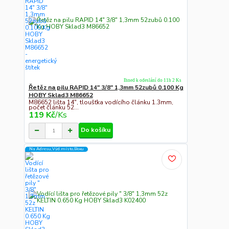
Ihned k odeslání do 11h 2 Ks
Řetěz na pilu RAPID 14" 3/8" 1,3mm 52zubů 0.100 Kg
HOBY Sklad3 M86652
M86652 lišta 14", tloušťka vodícího článku 1.3mm,
počet článku 52...
119 Kč
/
Ks
Do košíku
Na Adresu,Výd.místo,Boxu