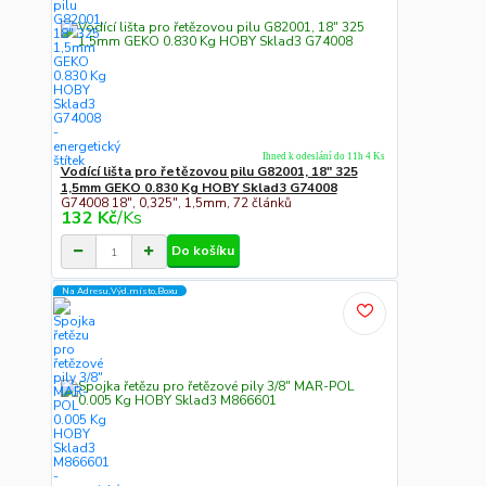
Ihned k odeslání do 11h 4 Ks
Vodící lišta pro řetězovou pilu G82001, 18" 325
1,5mm GEKO 0.830 Kg HOBY Sklad3 G74008
G74008 18", 0,325", 1,5mm, 72 článků
132 Kč
/
Ks
Do košíku
Na Adresu,Výd.místo,Boxu