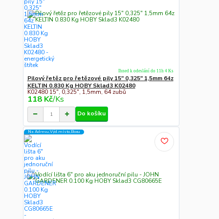
Ihned k odeslání do 11h 4 Ks
Pilový řetěz pro řetězové pily 15" 0,325" 1,5mm 64z
KELTIN 0.830 Kg HOBY Sklad3 K02480
K02480 15", 0,325", 1,5mm, 64 zubů
118 Kč
/
Ks
Do košíku
Na Adresu,Výd.místo,Boxu