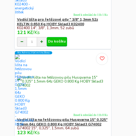
Ihned k odeslání do 11h 1 Ks
Vodící lišta pro řetězové pily " 3/8" 1,3mm 52z
KELTIN 0.650 Kg HOBY Sklad3 K02400
K02400 14", 3/8", 1,3mm, 52 zubů
121 Kč
/
Ks
Do košíku
Na Adresu,Výd.místo,Boxu
Ihned k odeslání do 11h 8 Ks
Vodící lišta na řetězovou pilu Husqvarna 15" 0.325"
1,5mm 64z GEKO 0.800 Kg HOBY Sklad3 G74002
G74002 15", 0,325", 1,5mm, 64 zubů
123 Kč
/
Ks