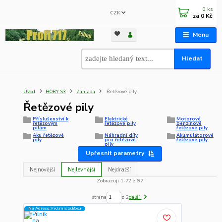
0
ks
CZK
za
0 Kč
Menu
Hledat
Úvod
HOBY S3
Zahrada
Řetězové pily
Řetězové pily
Příslušenství k
Elektrické
Motorové
řetězovým
řetězové pily
benzínové
pilám
řetězové pily
Aku řetězové
Náhradní díly
Akumulátorové
pily
pro řetězové
řetězové pily
pily
Upřesnit parametry
Nejnovější
Nejlevnější
Nejdražší
Zobrazuji 1-72 z 97
strana
z 2
další
Na Adresu,Výd.místo,Boxu