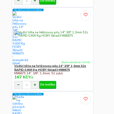
Do košíku
Na Adresu,Výd.místo,Boxu
Ihned k odeslání do 11h 8 Ks
Vodící lišta na řetězovou pilu 14" 3/8" 1,3mm 52z
RAPID 0.600 Kg HOBY Sklad3 M86675
M86675 14", 3/8", 1,3mm, 52 zubů
167 Kč
/
Ks
Do košíku
Na Adresu,Výd.místo,Boxu