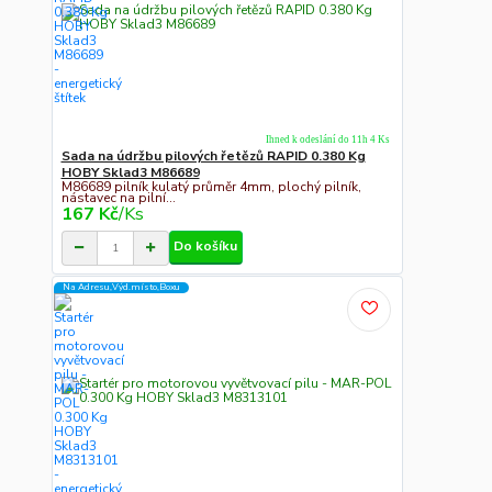
Ihned k odeslání do 11h 4 Ks
Sada na údržbu pilových řetězů RAPID 0.380 Kg
HOBY Sklad3 M86689
M86689 pilník kulatý průměr 4mm, plochý pilník,
nástavec na pilní...
167 Kč
/
Ks
Do košíku
Na Adresu,Výd.místo,Boxu