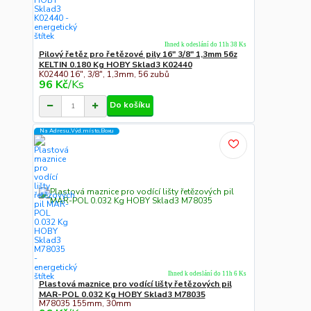
Ihned k odeslání do 11h 38 Ks
Pilový řetěz pro řetězové pily 16" 3/8" 1,3mm 56z
KELTIN 0.180 Kg HOBY Sklad3 K02440
K02440 16", 3/8", 1,3mm, 56 zubů
96 Kč
/
Ks
Do košíku
Na Adresu,Výd.místo,Boxu
Ihned k odeslání do 11h 6 Ks
Plastová maznice pro vodící lišty řetězových pil
MAR-POL 0.032 Kg HOBY Sklad3 M78035
M78035 155mm, 30mm