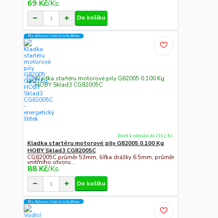
69 Kč
/
Ks
Do košíku
Na Adresu,Výd.místo,Boxu
Ihned k odeslání do 11h 2 Ks
Kladka startéru motorové pily G82005 0.100 Kg
HOBY Sklad3 CG82005C
CG82005C průměr 53mm, šířka drážky 6.5mm, průměr
vnitřního otvoru...
88 Kč
/
Ks
Do košíku
Na Adresu,Výd.místo,Boxu