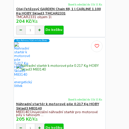
Ihned k odeslání do 11h 11 Ks
Olej řetězový GARDEN Chain 68, 1 l CARLINE 1.100
Kg HOBY Sklad3 TMCAR2331
TMCAR2331 objem 1l
204 Kč
/
Ks
Do košíku
Na Adresu,Výd.místo,Boxu
Ihned k odeslání do 11h 15 Ks
Náhradní startér k motorové pile 0.217 Kg HOBY
Sklad3 M83140
M83140 Univerzální náhradní startér pro motorové
pily s tahovým ...
205 Kč
/
Ks
Do košíku