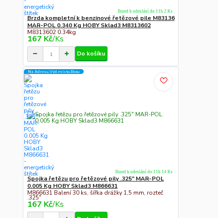
Ihned k odeslání do 11h 2 Ks
Brzda kompletní k benzinové řetězové pile M83136
MAR-POL 0.340 Kg HOBY Sklad3 M8313602
M8313602 0.34kg
167 Kč
/
Ks
Do košíku
Na Adresu,Výd.místo,Boxu
Ihned k odeslání do 11h 14 Ks
Spojka řetězu pro řetězové pily .325" MAR-POL
0.005 Kg HOBY Sklad3 M866631
M866631 Balení 30 ks, šířka drážky 1,5 mm, rozteč
.325"
167 Kč
/
Ks