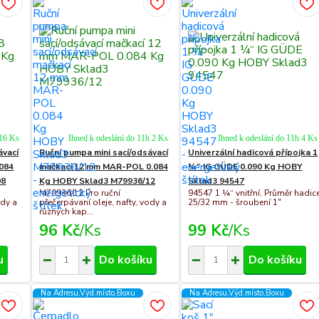
 16 Ks
Ihned k odeslání do 11h 2 Ks
Ihned k odeslání do 11h 4 Ks
ávací
Ruční pumpa mini sací/odsávací
Univerzální hadicová přípojka 1
084
mačkací 12 mm MAR-POL 0.084
¼“ IG GÜDE 0.090 Kg HOBY
08
Kg HOBY Sklad3 M79936/12
Sklad3 94547
M79936/12 Pro ruční
94547 1 ¼“ vnitřní, Průměr hadic
ody a
přečerpávaní oleje, nafty, vody a
25/32 mm - šroubení 1″
různých kap...
96 Kč
/
Ks
99 Kč
/
Ks
u
Do košíku
Do košíku
Na Adresu,Výd.místo,Boxu
Na Adresu,Výd.místo,Boxu