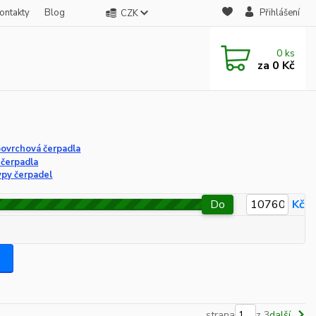
ontakty
Blog
Přihlášení
CZK
0
ks
za
0 Kč
povrchová čerpadla
 čerpadla
ypy čerpadel
Do
Kč
strana
z 3
další