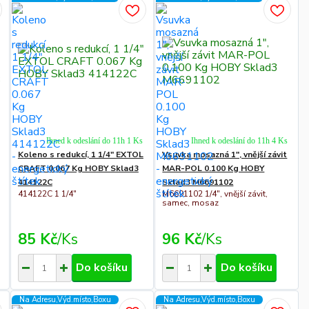
Ihned k odeslání do 11h 1 Ks
Ihned k odeslání do 11h 4 Ks
Koleno s redukcí, 1 1/4" EXTOL
Vsuvka mosazná 1", vnější závit
CRAFT 0.067 Kg HOBY Sklad3
MAR-POL 0.100 Kg HOBY
414122C
Sklad3 M6691102
414122C 1 1/4"
M6691102 1/4", vnější závit,
samec, mosaz
85 Kč
/
Ks
96 Kč
/
Ks
Do košíku
Do košíku
Na Adresu,Výd.místo,Boxu
Na Adresu,Výd.místo,Boxu