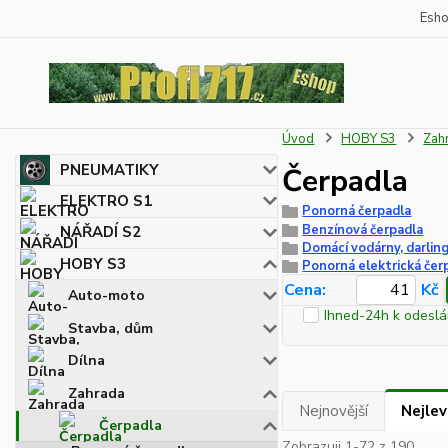
Esh
Úvod
HOBY S3
Zah
PNEUMATIKY
Čerpadla
ELEKTRO S1
Ponorná čerpadla
Benzínová čerpadla
NÁŘADÍ S2
Domácí vodárny, darlin
HOBY S3
Ponorná elektrická čer
Cena:
Kč
Auto-moto
Ihned-24h k odeslá
Stavba, dům
Dílna
Zahrada
Nejnovější
Nejlev
Čerpadla
Zobrazuji 1-72 z 190