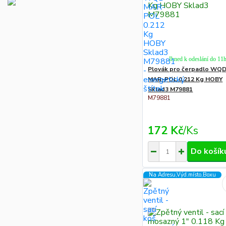
Ihned k odeslání do 11
Plovák pro čerpadlo WQ
MAR-POL 0.212 Kg HOBY
Sklad3 M79881
M79881
172 Kč
/
Ks
Do košík
Na Adresu,Výd.místo,Boxu