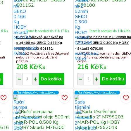
h 6 Ks
Ihned k odeslání do 11h 17 Ks
Ihned k odeslání do 11h 4 Ks
Ruční dávkovač, odsávač na
Redukce na hadici z 1" 26mm n
Y
olej 400 ml, GEKO 0.466 Kg
2" 52mm GEKO 0.300 Kg HOBY
HOBY Sklad3 G01152
Sklad3 G70100
G01152 Používá se k vstřikování
G70100 Redukce na hadici GEK
nutí
nebo sání oleje z obtížně
umožňuje spolehlivé propojení
přístup...
čerpa...
208 Kč
/
Ks
216 Kč
/
Ks
u
Do košíku
Do košíku
Na Adresu,Výd.místo,Boxu
Na Adresu,Výd.místo,Boxu