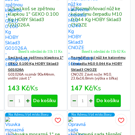
Ihned k odeslání do 11h 11 Ks
Ihned k odeslání do 11h 62 Ks
Sací koš se zpětnou klapkou 1"
Rozmělňovací nůž ke kalovému
GEKO 0.100 Kg HOBY Sklad3
čerpadlu M10 0.044 Kg HOBY
G01026A
Sklad3 CNOZE
G01026A rozměr 90x44mm,
CNOZE Závit nože: M10,
vnitřní závit 1"
23,6x16,8mm (výška x šířka)
143 Kč
/
Ks
147 Kč
/
Ks
Do košíku
Do košíku
Na Adresu,Výd.místo,Boxu
Na Adresu,Výd.místo,Boxu