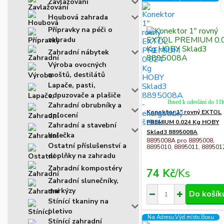
Zavlažování
Houbová zahrada
Přípravky na péči o
zahradu
Zahradní nábytek
Výroba ovocných
moštů, destilátů
Lapače, pasti,
odpuzovače a plašiče
Ihned k odeslání do 11
Zahradní obrubníky a
Konektor 1" rovný EXTOL
oplocení
PREMIUM 0.024 Kg HOBY
Zahradní a stavební
Sklad3 8895008A
kolečka
8895008A pro 8895008,
Ostatní příslušenství a
8895010, 8895011, 889501
doplňky na zahradu
Zahradní kompostéry
74 Kč
/
Ks
Zahradní slunečníky,
markýzy
Do košík
Stínící tkaniny na
pletivo
Na Adresu,Výd.místo,Boxu
Stínící zahradní