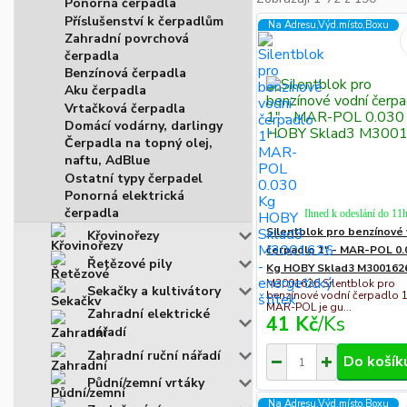
Ponorná čerpadla
Příslušenství k čerpadlům
Na Adresu,Výd.místo,Boxu
Zahradní povrchová
čerpadla
Benzínová čerpadla
Aku čerpadla
Vrtačková čerpadla
Domácí vodárny, darlingy
Čerpadla na topný olej,
naftu, AdBlue
Ostatní typy čerpadel
Ponorná elektrická
čerpadla
Ihned k odeslání do 11
Silentblok pro benzínové
Křovinořezy
čerpadlo 1" - MAR-POL 0.
Řetězové pily
Kg HOBY Sklad3 M300162
M3001626 Silentblok pro
Sekačky a kultivátory
benzínové vodní čerpadlo 
MAR-POL je gu...
Zahradní elektrické
41 Kč
/
Ks
nářadí
Zahradní ruční nářadí
Do košík
Půdní/zemní vrtáky
Na Adresu,Výd.místo,Boxu