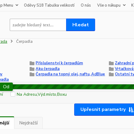
op Menu
Oděvy S18 Tabulka velikostí
O nás
Vše o nákupu
K
Hledat
rada
Čerpadla
Příslušenství k čerpadlům
Zahradní 
Aku čerpadla
Vrtačková
gy
Čerpadla na topný olej, naftu, AdBlue
Ostatní t
padla
Od
ní
Na Adresu,Výd.místo,Boxu
Upřesnit parametry
nější
Nejdražší