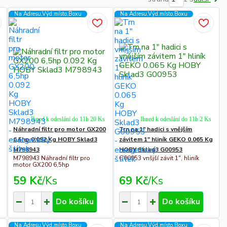
Na Adresu,Výd.místo,Boxu
Na Adresu,Výd.místo,Boxu
Ihned k odeslání do 11h 20 Ks
Ihned k odeslání do 11h 2 Ks
Náhradní filtr pro motor GX200
Trn na 1" hadici s vnějším
6,5hp 0.092 Kg HOBY Sklad3
závitem 1" hliník GEKO 0.065 Kg
M798943
HOBY Sklad3 G00953
M798943 Náhradní filtr pro
G00953 vnšjší závit 1", hliník
motor GX200 6,5hp
59 Kč
/
Ks
69 Kč
/
Ks
Do košíku
Do košíku
Na Adresu,Výd.místo,Boxu
Na Adresu,Výd.místo,Boxu