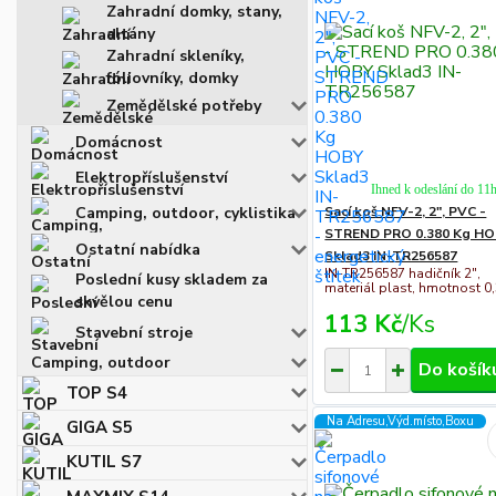
Zahradní domky, stany,
altány
Zahradní skleníky,
fóliovníky, domky
Zemědělské potřeby
Domácnost
Elektropříslušenství
Ihned k odeslání do 11
Sací koš NFV-2, 2", PVC -
Camping, outdoor, cyklistika
STREND PRO 0.380 Kg H
Ostatní nabídka
Sklad3 IN-TR256587
IN-TR256587 hadičník 2",
Poslední kusy skladem za
materiál plast, hmotnost 0
skvělou cenu
113 Kč
/
Ks
Stavební stroje
Camping, outdoor
Do košík
TOP S4
Na Adresu,Výd.místo,Boxu
GIGA S5
KUTIL S7