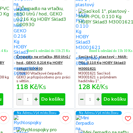
h 4 Ks
Ihned k odeslání do 11h 25 Ks
Ihned k odeslání do 11h 10 Ks
Čerpadlo na vrtačku, 850 litrů /
Sací koš 1", plastový - MAR-
OBY
hod., GEKO 0.216 Kg HOBY
POL 0.110 Kg HOBY Sklad3
Sklad3 G00930
M3001621
G00930 Vrtačkové čerpadlo
M3001621 Sací koš
,38 kg
GEKO je přizpůsobeno pro práci
M3001621 s průměrem
s většin...
hadičníku 1"...
118 Kč
/
Ks
128 Kč
/
Ks
u
Do košíku
Do košíku
Na Adresu,Výd.místo,Boxu
Na Adresu,Výd.místo,Boxu