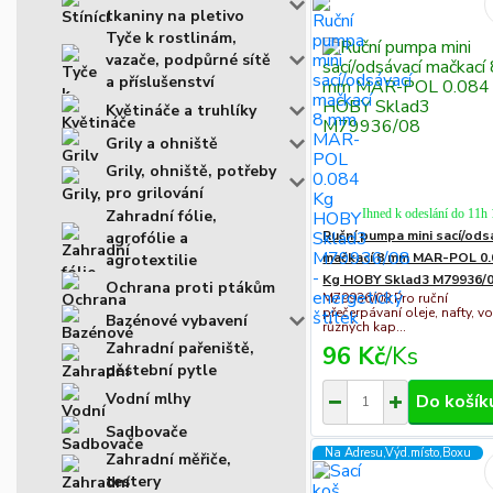
tkaniny na pletivo
Tyče k rostlinám,
vazače, podpůrné sítě
a příslušenství
Květináče a truhlíky
Grily a ohniště
Grily, ohniště, potřeby
pro grilování
Zahradní fólie,
Ihned k odeslání do 11h
Ruční pumpa mini sací/ods
agrofólie a
mačkací 8 mm MAR-POL 0.
agrotextilie
Kg HOBY Sklad3 M79936/
Ochrana proti ptákům
M79936/08 Pro ruční
přečerpávaní oleje, nafty, v
Bazénové vybavení
různých kap...
Zahradní pařeniště,
96 Kč
/
Ks
pěstební pytle
Vodní mlhy
Do košík
Sadbovače
Na Adresu,Výd.místo,Boxu
Zahradní měřiče,
testery