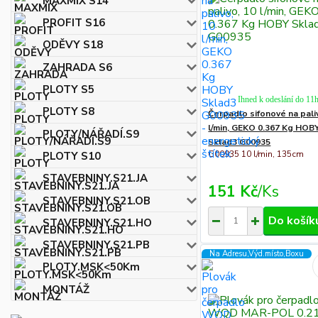
MAXMIX S14
PROFIT S16
ODĚVY S18
ZAHRADA S6
PLOTY S5
Ihned k odeslání do 11
PLOTY S8
Čerpadlo sifonové na pali
l/min, GEKO 0.367 Kg HOB
PLOTY/NÁŘADÍ.S9
Sklad3 G00935
G00935 10 l/min, 135cm
PLOTY S10
STAVEBNINY.S21.JA
151 Kč
/
Ks
STAVEBNINY.S21.OB
Do košík
STAVEBNINY.S21.HO
STAVEBNINY.S21.PB
Na Adresu,Výd.místo,Boxu
PLOTY.MSK<50Km
MONTÁŽ