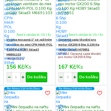
Ihned k odeslání do 11h 3 Ks
Ihned k odeslání do 11h 1 Ks
Vsuvka mosazná 1" se zpětným
Opravná sada těsnění pro
ventilem do mini CPN MAR-POL
motor GX200 6,5hp 0.100 Kg
0.100 Kg HOBY Sklad3
HOBY Sklad3 M79851
M79851 Opravná sada těsnění
M6691103
pro motor GX200 6,5hp
M6691103 1"
156 Kč
/
Ks
167 Kč
/
Ks
Do košíku
Do košíku
Na Adresu,Výd.místo,Boxu
Na Adresu,Výd.místo,Boxu