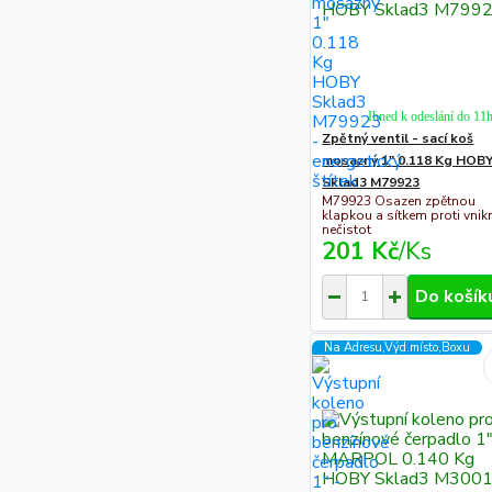
Ihned k odeslání do 11
Zpětný ventil - sací koš
mosazný 1" 0.118 Kg HOB
Sklad3 M79923
M79923 Osazen zpětnou
klapkou a sítkem proti vnik
nečistot
201 Kč
/
Ks
Do košík
Na Adresu,Výd.místo,Boxu