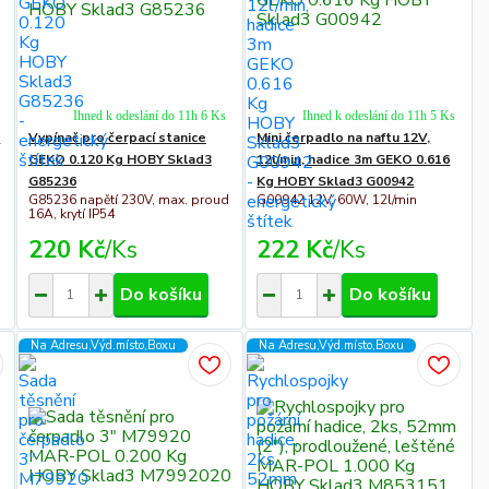
Ihned k odeslání do 11h 6 Ks
Ihned k odeslání do 11h 5 Ks
a
Vypínač pro čerpací stanice
Mini čerpadlo na naftu 12V,
GEKO 0.120 Kg HOBY Sklad3
12l/min, hadice 3m GEKO 0.616
G85236
Kg HOBY Sklad3 G00942
O
G85236 napětí 230V, max. proud
G00942 12V, 60W, 12l/min
16A, krytí IP54
220 Kč
/
Ks
222 Kč
/
Ks
Do košíku
Do košíku
Na Adresu,Výd.místo,Boxu
Na Adresu,Výd.místo,Boxu