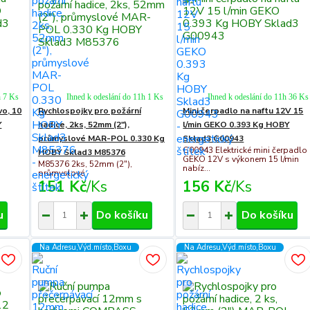
h 7 Ks
Ihned k odeslání do 11h 1 Ks
Ihned k odeslání do 11h 36 Ks
vo, 10
Rychlospojky pro požární
Mini čerpadlo na naftu 12V 15
Y
hadice, 2ks, 52mm (2"),
l/min GEKO 0.393 Kg HOBY
průmyslové MAR-POL 0.330 Kg
Sklad3 G00943
G00943 Elektrické mini čerpadlo
HOBY Sklad3 M85376
GEKO 12V s výkonem 15 l/min
M85376 2ks, 52mm (2"),
nabíz...
průmyslové
151 Kč
/
Ks
156 Kč
/
Ks
u
Do košíku
Do košíku
Na Adresu,Výd.místo,Boxu
Na Adresu,Výd.místo,Boxu