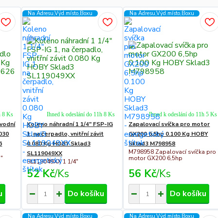
Na Adresu,Výd.místo,Boxu
Na Adresu,Výd.místo,Boxu
h 8 Ks
Ihned k odeslání do 11h 8 Ks
Ihned k odeslání do 11h 5 Ks
 vodní
Koleno náhradní 1 1/4" FSP-IG
Zapalovací svíčka pro motor
030
1, na čerpadlo, vnitřní závit
GX200 6,5hp 0.100 Kg HOBY
6
0.080 Kg HOBY Sklad3
Sklad3 M798958
M798958 Zapalovací svíčka pro
SL119049XX
1"
motor GX200 6,5hp
SL119049XX 1 1/4"
52 Kč
/
Ks
56 Kč
/
Ks
u
Do košíku
Do košíku
Na Adresu,Výd.místo,Boxu
Na Adresu,Výd.místo,Boxu