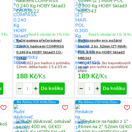
h 9 Ks
Ihned k odeslání do 11h 4 Ks
Ihned k odeslání do 11h 38 Ks
D
Ruční pumpa přečerpávací
Rychlospojky pro požární
12mm s hadicemi COMPASS
hadice, 2 ks, 52mm (2") MAR-
0.240 Kg HOBY Sklad3 CO-
POL 0.300 Kg HOBY Sklad3
01622
M85343
CO-01622 pro hadice o průměru
M85343 Sada 2ks bajonetových
12mm, délka hadic 1.5 a 0.5 m
spojek pro rychlé a spolehlivé
připo...
188 Kč
/
Ks
189 Kč
/
Ks
u
Do košíku
Do košíku
Na Adresu,Výd.místo,Boxu
Na Adresu,Výd.místo,Boxu