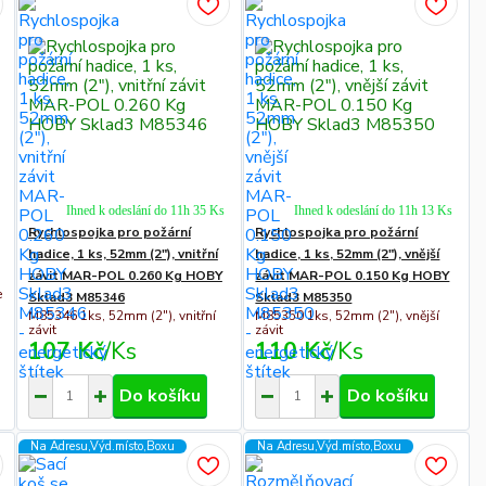
Ihned k odeslání do 11h 35 Ks
Ihned k odeslání do 11h 13 Ks
Rychlospojka pro požární
Rychlospojka pro požární
hadice, 1 ks, 52mm (2"), vnitřní
hadice, 1 ks, 52mm (2"), vnější
závit MAR-POL 0.260 Kg HOBY
závit MAR-POL 0.150 Kg HOBY
e
Sklad3 M85346
Sklad3 M85350
M85346 1ks, 52mm (2"), vnitřní
M85350 1ks, 52mm (2"), vnější
závit
závit
107 Kč
/
Ks
110 Kč
/
Ks
Do košíku
Do košíku
Na Adresu,Výd.místo,Boxu
Na Adresu,Výd.místo,Boxu