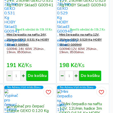
Ihned k odeslání do 11h 10 Ks
Ihned k odeslání do 11h 2 Ks
Mini čerpadlo na naftu 24V,
Mini čerpadlo na naftu 12V,
25l/min GEKO 0.531 Kg HOBY
25l/min GEKO 0.529 Kg HOBY
Sklad3 G00941
Sklad3 G00940
G00941 24V, 60W, 25l/min.,
G00940 12V, 60W, 25l/min.,
19mm, 8500r/min.
19mm, 8500r/min.
191 Kč
/
Ks
198 Kč
/
Ks
Do košíku
Do košíku
Na Adresu,Výd.místo,Boxu
Na Adresu,Výd.místo,Boxu