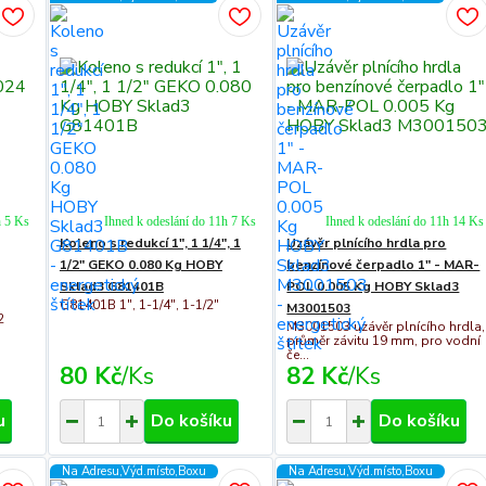
h 5 Ks
Ihned k odeslání do 11h 7 Ks
Ihned k odeslání do 11h 14 Ks
Koleno s redukcí 1", 1 1/4", 1
Uzávěr plnícího hrdla pro
1/2" GEKO 0.080 Kg HOBY
benzínové čerpadlo 1" - MAR-
Sklad3 G81401B
POL 0.005 Kg HOBY Sklad3
G81401B 1", 1-1/4", 1-1/2"
M3001503
2
M3001503 uzávěr plnícího hrdla,
průměr závitu 19 mm, pro vodní
če...
80 Kč
/
Ks
82 Kč
/
Ks
u
Do košíku
Do košíku
Na Adresu,Výd.místo,Boxu
Na Adresu,Výd.místo,Boxu