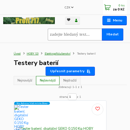
0
ks
CZK
za
0 Kč
Menu
Hledat
Úvod
HOBY S3
Elektropříslušenství
Testery baterií
Testery baterií
Upřesnit parametry
Nejnovější
Nejlevnější
Nejdražší
Zobrazuji 1-1 z 1
strana
z 1
Na Adresu,Výd.místo,Boxu