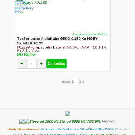
Ihned k odeslání do 11h 6 Ks
Tester baterií, digitální GEKO 0.150 Kg HOBY
Sklad3 K02199
K02199 kompatibilní baterie: AA (R6), AAA (R3), R14,
R20, 1,5 V p...
90 Kč
/
Ks
Do košíku
strana
z 1
Dopravci
Sklady Nekombinovat!
Na Adresu<2m,
Výd.místa<50cm
ČR od0Kč
>3500Kč
(Pneu od
124Kč/Ks 4Ks/248-596Kč)
,Nadrozměr<300cm >219Kč/
PLOTY 229-484Kč >12000