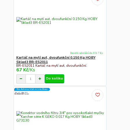
Ihned k odeslání do 11h 7 Ks
Kartáč na mytí aut, dvoufunkční 0.150 Kg HOBY
Sklad3 BR-ES2011
BR-ES2011 Kartáč na mytí aut, dvoufunkční.
67 Kč
/
Ks
Do košíku
Na Adresu,Výd.místo,Boxu