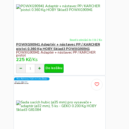
Ihned k odeslání do 11h 2 Ks
POWXG90941 Adaptér + nástavec PP / KARCHER
pistol 0.360 Kg HOBY Sklad3 POWXG90941
POWXG90941 Adaptér + nástavec PP / KARCHER
pistol
225 Kč
/
Ks
Do košíku
Na Adresu,Výd.místo,Boxu