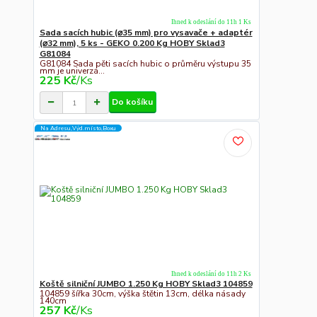
Ihned k odeslání do 11h 1 Ks
Sada sacích hubic (⌀35 mm) pro vysavače + adaptér
(⌀32 mm), 5 ks - GEKO 0.200 Kg HOBY Sklad3
G81084
G81084 Sada pěti sacích hubic o průměru výstupu 35
mm je univerzá...
225 Kč
/
Ks
Do košíku
Na Adresu,Výd.místo,Boxu
Ihned k odeslání do 11h 2 Ks
Koště silniční JUMBO 1.250 Kg HOBY Sklad3 104859
104859 šířka 30cm, výška štětin 13cm, délka násady
140cm
257 Kč
/
Ks