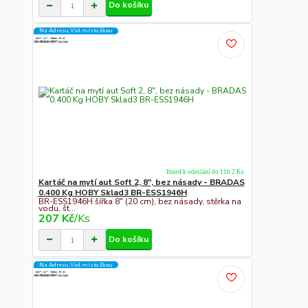
Do košíku
Na Adresu,Výd.místo,Boxu
Ihned k odeslání do 11h 2 Ks
Kartáč na mytí aut Soft 2, 8", bez násady - BRADAS
0.400 Kg HOBY Sklad3 BR-ESS1946H
BR-ESS1946H šířka 8" (20 cm), bez násady, stěrka na
vodu, št...
207 Kč
/
Ks
Do košíku
Na Adresu,Výd.místo,Boxu