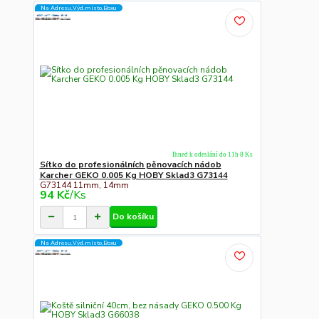
Na Adresu,Výd.místo,Boxu
Ihned k odeslání do 11h 8 Ks
Sítko do profesionálních pěnovacích nádob
Karcher GEKO 0.005 Kg HOBY Sklad3 G73144
G73144 11mm, 14mm
94 Kč
/
Ks
Do košíku
Na Adresu,Výd.místo,Boxu