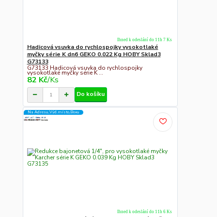
Ihned k odeslání do 11h 7 Ks
Hadicová vsuvka do rychlospojky vysokotlaké
myčky série K dn6 GEKO 0.022 Kg HOBY Sklad3
G73133
G73133 Hadicová vsuvka do rychlospojky
vysokotlaké myčky série K ...
82 Kč
/
Ks
Do košíku
Na Adresu,Výd.místo,Boxu
Ihned k odeslání do 11h 6 Ks