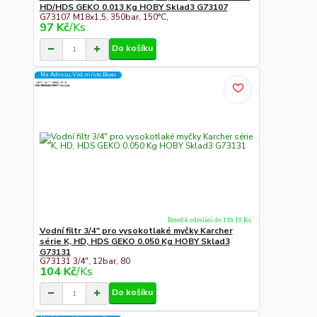
HD/HDS GEKO 0.013 Kg HOBY Sklad3 G73107
G73107 M18x1,5, 350bar, 150°C,
97 Kč
/
Ks
Do košíku
Na Adresu,Výd.místo,Boxu
Ihned k odeslání do 11h 10 Ks
Vodní filtr 3/4" pro vysokotlaké myčky Karcher
série K, HD, HDS GEKO 0.050 Kg HOBY Sklad3
G73131
G73131 3/4", 12bar, 80
104 Kč
/
Ks
Do košíku