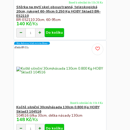
Ihned k odeslání do 11h 26 Ks
Stěrka na mytí skel oboustranná, teleskopická
20cm, rukojeť 60-95cm 0.250 Kg HOBY Sklad3 BR-
ES2110
BR-ES2110 20cm, 60-95cm
140 Kč
/
Ks
Do košíku
Na Adresu,Výd.místo,Boxu
Ihned k odeslání do 11h 4 Ks
Koště silniční 30cm/násada 130cm 0.800 Kg HOBY
Sklad3 104516
104516 šířka 30cm, délka násady 130cm
148 Kč
/
Ks
Do košíku