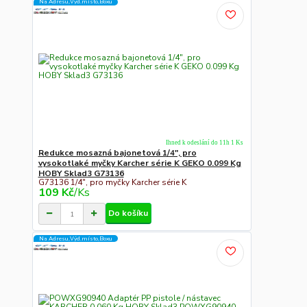
Na Adresu,Výd.místo,Boxu
Ihned k odeslání do 11h 1 Ks
Redukce mosazná bajonetová 1/4", pro
vysokotlaké myčky Karcher série K GEKO 0.099 Kg
HOBY Sklad3 G73136
G73136 1/4", pro myčky Karcher série K
109 Kč
/
Ks
Do košíku
Na Adresu,Výd.místo,Boxu