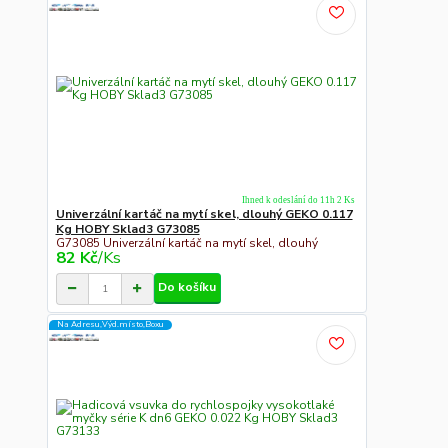
Ihned k odeslání do 11h 2 Ks
Univerzální kartáč na mytí skel, dlouhý GEKO 0.117
Kg HOBY Sklad3 G73085
G73085 Univerzální kartáč na mytí skel, dlouhý
82 Kč
/
Ks
Do košíku
Na Adresu,Výd.místo,Boxu