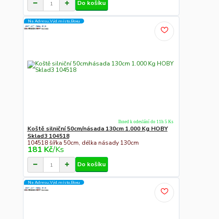
Do košíku
Na Adresu,Výd.místo,Boxu
Ihned k odeslání do 11h 5 Ks
Koště silniční 50cm/násada 130cm 1.000 Kg HOBY
Sklad3 104518
104518 šířka 50cm, délka násady 130cm
181 Kč
/
Ks
Do košíku
Na Adresu,Výd.místo,Boxu