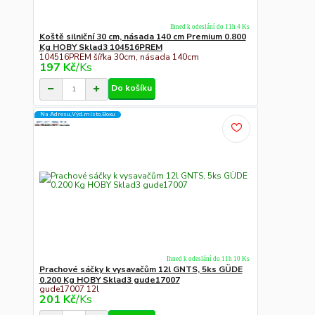
Ihned k odeslání do 11h 4 Ks
Koště silniční 30 cm, násada 140 cm Premium 0.800
Kg HOBY Sklad3 104516PREM
104516PREM šířka 30cm, násada 140cm
197 Kč
/
Ks
Do košíku
Na Adresu,Výd.místo,Boxu
Ihned k odeslání do 11h 10 Ks
Prachové sáčky k vysavačům 12l GNTS, 5ks GÜDE
0.200 Kg HOBY Sklad3 gude17007
gude17007 12l
201 Kč
/
Ks