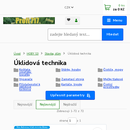
0
ks
CZK
za
0 Kč
Menu
Hledat
Úvod
HOBY S3
Stavba, dům
Úklidová technika
Úklidová technika
Košťata,
Stěrky, houby
Čističe, mopy
smetáky,
lopatky
Vysavače
Zametací stroje
Myčky tlakové
Příslušenství k
Kartáče, trysky
Čistící
úklidové
prostředky
technice
Upřesnit parametry
Nejnovější
Nejlevnější
Nejdražší
Zobrazuji 1-72 z 72
strana
z 1
Na Adresu,Výd.místo,Boxu