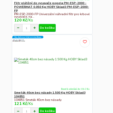
Filtr plátěný do vysavače popela PM-ESP-2000 -
POWERMAT 0.050 Kg HOBY Sklad3 PM-ESP-2000-
FP
PM-ESP-2000-FP Univerzální náhradní filtr pro krbové
vysavače, na...
120 Kč
/
Ks
Do košíku
Na Adresu,Výd.místo,Boxu
Ihned k odeslání do 11h 2 Ks
Smeták 40cm bez násady 1.500 Kg HOBY Sklad3
104851
104851 Smeták 40cm bez násady
121 Kč
/
Ks
Do košíku