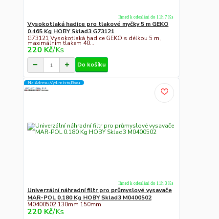
Ihned k odeslání do 11h 7 Ks
Vysokotlaká hadice pro tlakové myčky 5 m GEKO
0.465 Kg HOBY Sklad3 G73121
G73121 Vysokotlaká hadice GEKO s délkou 5 m,
maximálním tlakem 40...
220 Kč
/
Ks
Do košíku
Na Adresu,Výd.místo,Boxu
Ihned k odeslání do 11h 3 Ks
Univerzální náhradní filtr pro průmyslové vysavače
MAR-POL 0.180 Kg HOBY Sklad3 M0400502
M0400502 130mm 150mm
220 Kč
/
Ks