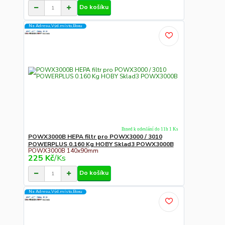
Do košíku
Na Adresu,Výd.místo,Boxu
Ihned k odeslání do 11h 1 Ks
POWX3000B HEPA filtr pro POWX3000 / 3010
POWERPLUS 0.160 Kg HOBY Sklad3 POWX3000B
POWX3000B 140x90mm
225 Kč
/
Ks
Do košíku
Na Adresu,Výd.místo,Boxu