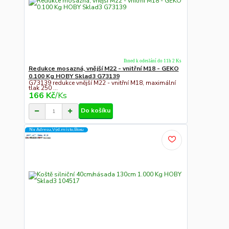
Ihned k odeslání do 11h 2 Ks
Redukce mosazná, vnější M22 - vnitřní M18 - GEKO
0.100 Kg HOBY Sklad3 G73139
G73139 redukce vnější M22 - vnitřní M18, maximální
tlak 250 ...
166 Kč
/
Ks
Do košíku
Na Adresu,Výd.místo,Boxu