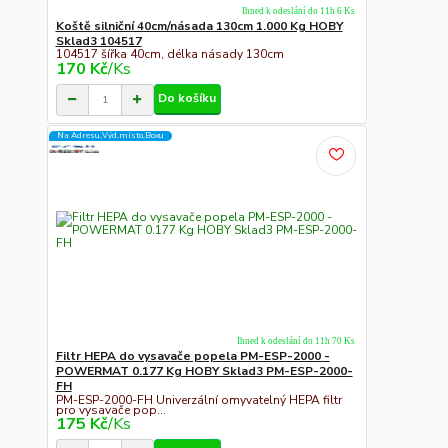
Ihned k odeslání do 11h 6 Ks
Koště silniční 40cm/násada 130cm 1.000 Kg HOBY
Sklad3 104517
104517 šířka 40cm, délka násady 130cm
170 Kč
/
Ks
Do košíku
Na Adresu,Výd.místo,Boxu
Ihned k odeslání do 11h 70 Ks
Filtr HEPA do vysavače popela PM-ESP-2000 -
POWERMAT 0.177 Kg HOBY Sklad3 PM-ESP-2000-
FH
PM-ESP-2000-FH Univerzální omyvatelný HEPA filtr
pro vysavače pop...
175 Kč
/
Ks