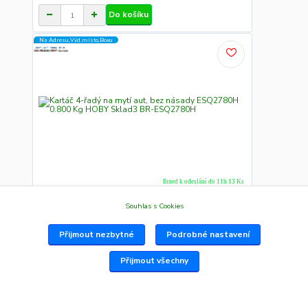
Do košíku
Na Adresu,Výd.místo,Boxu
Ihned k odeslání do 11h 13 Ks
Kartáč 4-řadý na mytí aut, bez násady ESQ2780H
0.800 Kg HOBY Sklad3 BR-ESQ2780H
Souhlas s Cookies
BR-ESQ2780H Kartáč 4-řadý na mytí aut, bez násady
261 Kč
/
Ks
Přijmout nezbytné
Podrobné nastavení
Do košíku
Přijmout všechny
Na Adresu,Výd.místo,Boxu