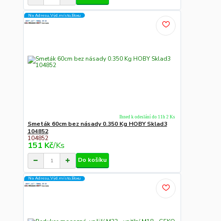
Na Adresu,Výd.místo,Boxu
Ihned k odeslání do 11h 2 Ks
Smeták 60cm bez násady 0.350 Kg HOBY Sklad3
104852
104852
151 Kč
/
Ks
Do košíku
Na Adresu,Výd.místo,Boxu