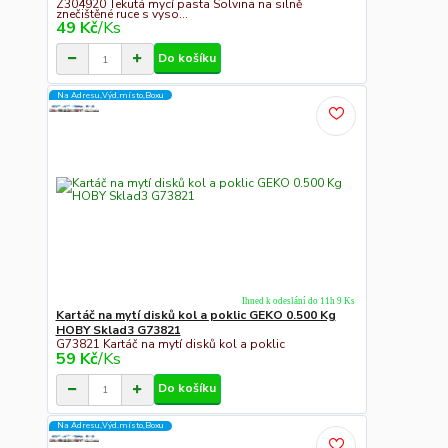
Z304920 Tekutá mycí pasta Solvina na silně
znečištěné ruce s vyso...
49 Kč
/
Ks
Do košíku
Na Adresu,Výd.místo,Boxu
Ihned k odeslání do 11h 9 Ks
Kartáč na mytí disků kol a poklic GEKO 0.500 Kg
HOBY Sklad3 G73821
G73821 Kartáč na mytí disků kol a poklic
59 Kč
/
Ks
Do košíku
Na Adresu,Výd.místo,Boxu