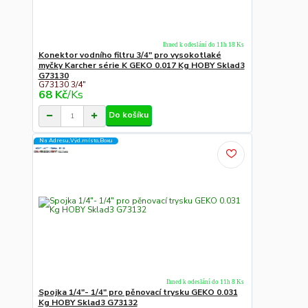
Ihned k odeslání do 11h 18 Ks
Konektor vodního filtru 3/4" pro vysokotlaké
myčky Karcher série K GEKO 0.017 Kg HOBY Sklad3
G73130
G73130 3/4"
68 Kč
/
Ks
Do košíku
Na Adresu,Výd.místo,Boxu
Ihned k odeslání do 11h 8 Ks
Spojka 1/4"- 1/4" pro pěnovací trysku GEKO 0.031
Kg HOBY Sklad3 G73132