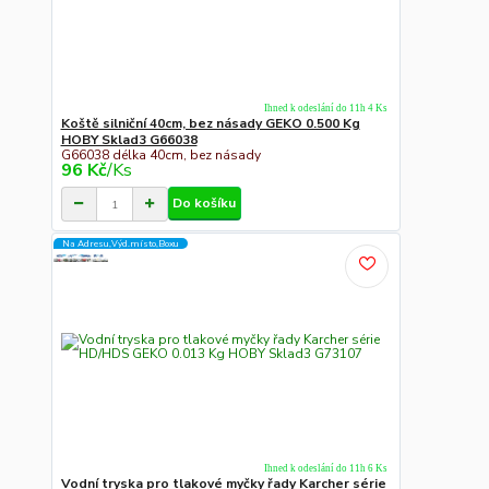
Ihned k odeslání do 11h 4 Ks
Koště silniční 40cm, bez násady GEKO 0.500 Kg
HOBY Sklad3 G66038
G66038 délka 40cm, bez násady
96 Kč
/
Ks
Do košíku
Na Adresu,Výd.místo,Boxu
Ihned k odeslání do 11h 6 Ks
Vodní tryska pro tlakové myčky řady Karcher série