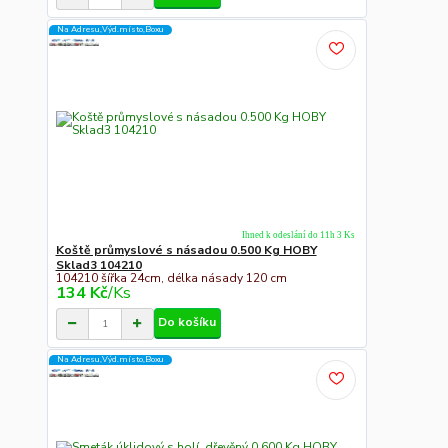
Na Adresu,Výd.místo,Boxu
Ihned k odeslání do 11h 3 Ks
Koště průmyslové s násadou 0.500 Kg HOBY
Sklad3 104210
104210 šířka 24cm, délka násady 120 cm
134 Kč
/
Ks
Do košíku
Na Adresu,Výd.místo,Boxu