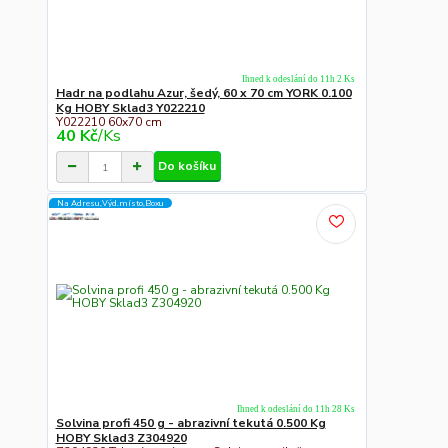
Ihned k odeslání do 11h 2 Ks
Hadr na podlahu Azur, šedý, 60 x 70 cm YORK 0.100
Kg HOBY Sklad3 Y022210
Y022210 60x70 cm
40 Kč
/
Ks
Do košíku
Na Adresu,Výd.místo,Boxu
Ihned k odeslání do 11h 28 Ks
Solvina profi 450 g - abrazivní tekutá 0.500 Kg
HOBY Sklad3 Z304920