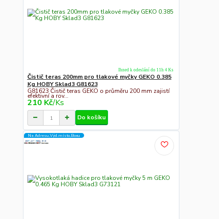
Ihned k odeslání do 11h 4 Ks
Čistič teras 200mm pro tlakové myčky GEKO 0.385
Kg HOBY Sklad3 G81623
G81623 Čistič teras GEKO o průměru 200 mm zajistí
efektivní a rov...
210 Kč
/
Ks
Do košíku
Na Adresu,Výd.místo,Boxu