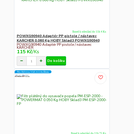
Ihned k odeslání do 11h 4 Ks
POWXG90940 Adaptér PP pistole / nástavec
KARCHER 0.060 Kg HOBY Sklad3 POWXG90940
POWXG90940 Adaptér PP pistole / nástavec
KARCHER
115 Kč
/
Ks
Do košíku
Na Adresu,Výd.místo,Boxu
Ihned k odeslání do 11h 75 Ks