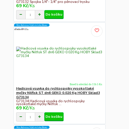
G73132 Spojka 1/4"- 1/4" pro pěnovací trysku
69 Kč
/
Ks
Do košíku
Na Adresu,Výd.místo,Boxu
Ihned k odeslání do 11h 5 Ks
Hadicová vsuvka do rychlospojky vysokotlaké
myčky Nilfisk ST dn6 GEKO 0.020 Kg HOBY Sklad3
G73134
G73134 Hadicová vsuvka do rychlospojky
vysokotlaké myčky Nilfisk ...
69 Kč
/
Ks
Do košíku
Na Adresu,Výd.místo,Boxu