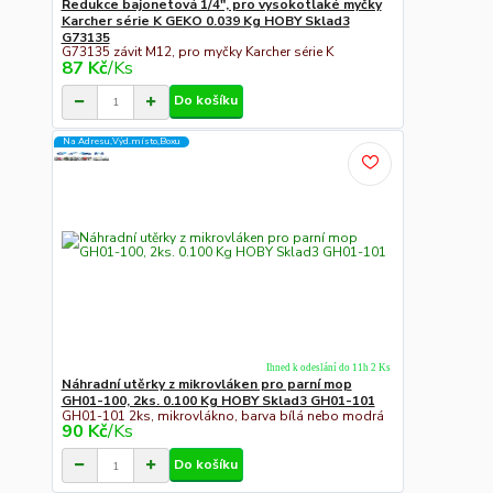
Redukce bajonetová 1/4", pro vysokotlaké myčky
Karcher série K GEKO 0.039 Kg HOBY Sklad3
G73135
G73135 závit M12, pro myčky Karcher série K
87 Kč
/
Ks
Do košíku
Na Adresu,Výd.místo,Boxu
Ihned k odeslání do 11h 2 Ks
Náhradní utěrky z mikrovláken pro parní mop
GH01-100, 2ks. 0.100 Kg HOBY Sklad3 GH01-101
GH01-101 2ks, mikrovlákno, barva bílá nebo modrá
90 Kč
/
Ks
Do košíku