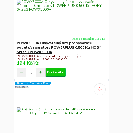
Ihned k odeslání do 11h 5 Ks
POWX3000A Omyvatelný filtr pro vysavače
popela/separátory POWERPLUS 0.500 Kg HOBY
Sklad3 POWX3000A
POWX3000A Univerzální omyvatelný filtr
POWX3000A – spolehlivá och...
194 Kč
/
Ks
Do košíku
Na Adresu,Výd.místo,Boxu