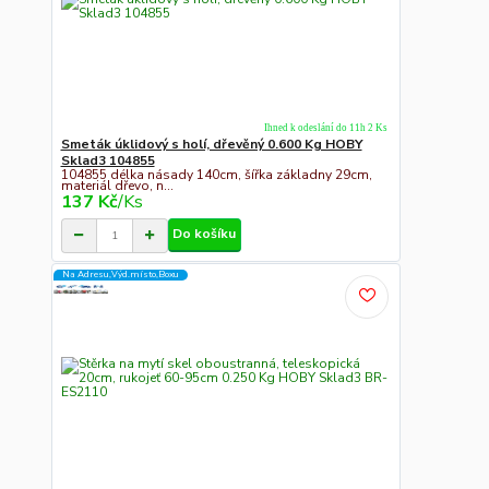
Ihned k odeslání do 11h 2 Ks
Smeták úklidový s holí, dřevěný 0.600 Kg HOBY
Sklad3 104855
104855 délka násady 140cm, šířka základny 29cm,
materiál dřevo, n...
137 Kč
/
Ks
Do košíku
Na Adresu,Výd.místo,Boxu