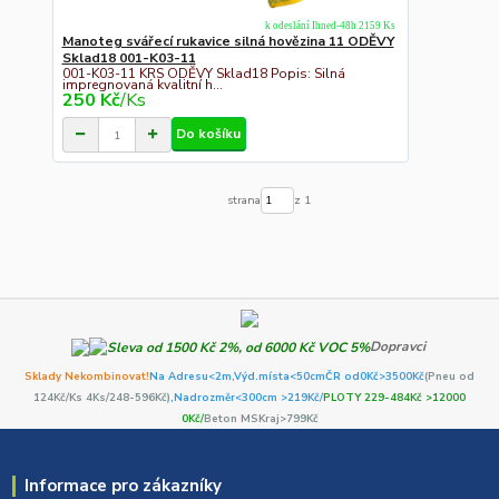
k odeslání Ihned-48h 2159 Ks
Manoteg svářecí rukavice silná hovězina 11 ODĚVY
Sklad18 001-K03-11
001-K03-11 KRS ODĚVY Sklad18 Popis: Silná
impregnovaná kvalitní h...
250 Kč
/
Ks
Do košíku
strana
z 1
Dopravci
Sklady Nekombinovat!
Na Adresu<2m,
Výd.místa<50cm
ČR od0Kč
>3500Kč
(Pneu od
124Kč/Ks 4Ks/248-596Kč)
,Nadrozměr<300cm >219Kč/
PLOTY 229-484Kč >12000
0Kč/
Beton MSKraj>799Kč
Informace pro zákazníky