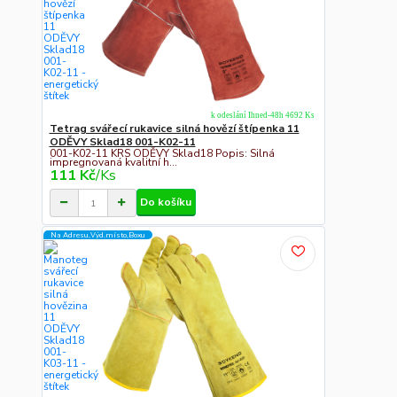
k odeslání Ihned-48h 4692 Ks
Tetrag svářecí rukavice silná hovězí štípenka 11
ODĚVY Sklad18 001-K02-11
001-K02-11 KRS ODĚVY Sklad18 Popis: Silná
impregnovaná kvalitní h...
111 Kč
/
Ks
Do košíku
Na Adresu,Výd.místo,Boxu