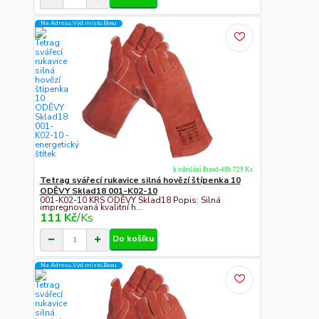
Na Adresu,Výd.místo,Boxu
k odeslání Ihned-48h 729 Ks
Tetrag svářecí rukavice silná hovězí štípenka 10
ODĚVY Sklad18 001-K02-10
001-K02-10 KRS ODĚVY Sklad18 Popis: Silná
impregnovaná kvalitní h...
111 Kč
/
Ks
Do košíku
Na Adresu,Výd.místo,Boxu