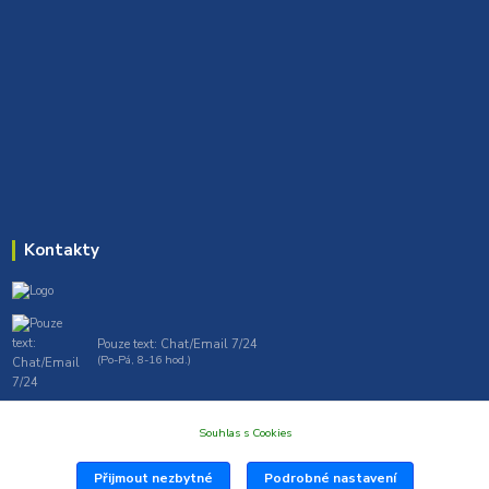
Kontakty
Pouze text: Chat/Email 7/24
(Po-Pá, 8-16 hod.)
gt7profi717@gmail.com , tprofi@seznam.cz
Souhlas s Cookies
Přijmout nezbytné
Podrobné nastavení