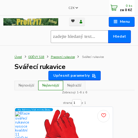
0
ks
CZK
za
0 Kč
Menu
Hledat
Úvod
ODĚVY S18
Pracovní rukavice
Svářecí rukavice
Svářecí rukavice
Upřesnit parametry
Nejnovější
Nejlevnější
Nejdražší
Zobrazuji 1-6 z 6
strana
z 1
Na Adresu,Výd.místo,Boxu