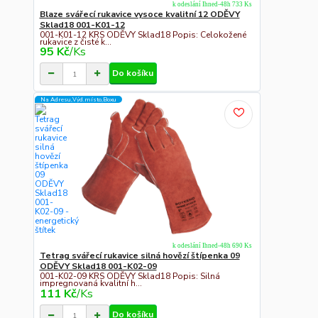
k odeslání Ihned-48h 733 Ks
Blaze svářecí rukavice vysoce kvalitní 12 ODĚVY
Sklad18 001-K01-12
001-K01-12 KRS ODĚVY Sklad18 Popis: Celokožené
rukavice z čisté k...
95 Kč
/
Ks
Do košíku
Na Adresu,Výd.místo,Boxu
k odeslání Ihned-48h 690 Ks
Tetrag svářecí rukavice silná hovězí štípenka 09
ODĚVY Sklad18 001-K02-09
001-K02-09 KRS ODĚVY Sklad18 Popis: Silná
impregnovaná kvalitní h...
111 Kč
/
Ks
Do košíku