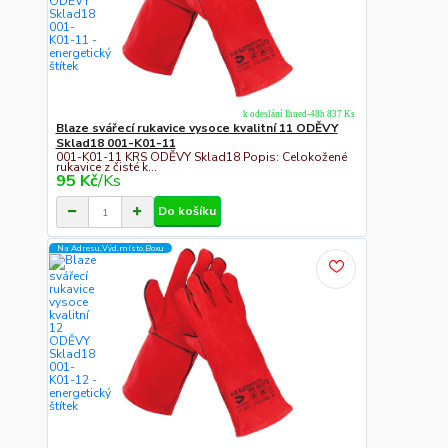
k odeslání Ihned-48h 837 Ks
Blaze svářecí rukavice vysoce kvalitní 11 ODĚVY
Sklad18 001-K01-11
001-K01-11 KRS ODĚVY Sklad18 Popis: Celokožené
rukavice z čisté k...
95 Kč
/
Ks
Do košíku
Na Adresu,Výd.místo,Boxu