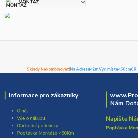
MONTÁŽ
Sklady Nekombinovat!
Na Adresu<2m,
Výd.místa<50cm
ČR 
Informace pro zákazníky
www.Prof
Nám Dota
O nás
Napište Ná
Vše o nákupu
Obchodní podmínky
Poptávka Mo
Poptávka Montáže <50Km