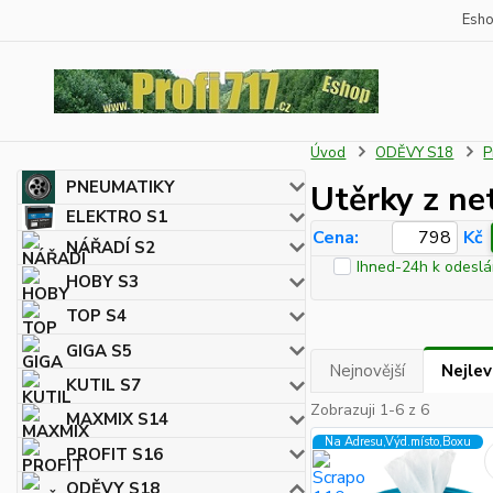
Esh
Úvod
ODĚVY S18
P
PNEUMATIKY
Utěrky z ne
ELEKTRO S1
Cena:
Kč
NÁŘADÍ S2
Ihned-24h k odeslá
HOBY S3
TOP S4
GIGA S5
Nejnovější
Nejlev
KUTIL S7
Zobrazuji 1-6 z 6
MAXMIX S14
Na Adresu,Výd.místo,Boxu
PROFIT S16
ODĚVY S18