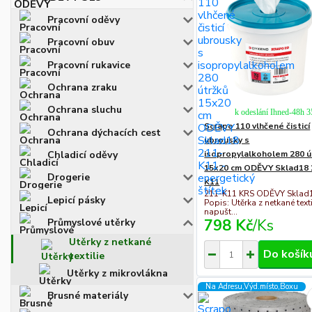
Pracovní oděvy
Pracovní obuv
Pracovní rukavice
Ochrana zraku
Ochrana sluchu
k odeslání Ihned-48h 
Scrapo 110 vlhčené čisticí
Ochrana dýchacích cest
ubrousky s
Chladicí oděvy
isopropylalkoholem 280 ú
15x20 cm ODĚVY Sklad18 
Drogerie
K11
211-K11 KRS ODĚVY Sklad
Lepicí pásky
Popis: Utěrka z netkané texti
napušt...
798 Kč
/
Ks
Průmyslové utěrky
Utěrky z netkané
Do košík
textilie
Utěrky z mikrovlákna
Na Adresu,Výd.místo,Boxu
Brusné materiály