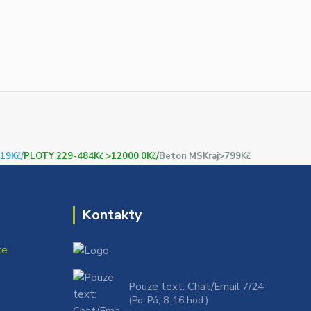
19Kč/
PLOTY 229-484Kč >12000 0Kč/
Beton MSKraj>799Kč
Kontakty
ce
Pouze text: Chat/Email 7/24
(Po-Pá, 8-16 hod.)