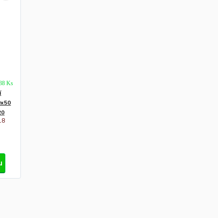
138 Ks
í
0x50
20
18
u