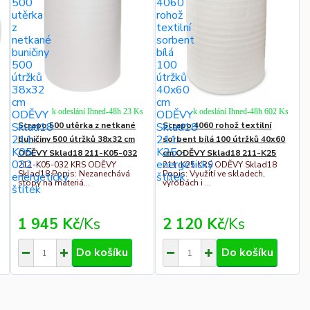
k odeslání Ihned-48h 23 Ks
k odeslání Ihned-48h 602 Ks
Scrapo 500 utěrka z netkané
Scrapo 4060 rohož textilní
buničiny 500 útržků 38x32 cm
sorbent bílá 100 útržků 40x60
ODĚVY Sklad18 211-K05-032
cm ODĚVY Sklad18 211-K25
211-K05-032 KRS ODĚVY
211-K25 KRS ODĚVY Sklad18
Sklad18 Popis: Nezanechává
Popis: Využití ve skladech,
stopy na materiá...
výrobách i ...
1 945 Kč
/
Ks
2 120 Kč
/
Ks
Do košíku
Do košíku