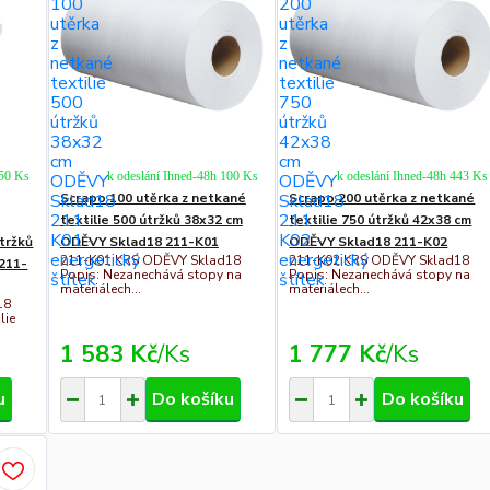
350 Ks
k odeslání Ihned-48h 100 Ks
k odeslání Ihned-48h 443 Ks
Scrapo 100 utěrka z netkané
Scrapo 200 utěrka z netkané
textilie 500 útržků 38x32 cm
textilie 750 útržků 42x38 cm
tržků
ODĚVY Sklad18 211-K01
ODĚVY Sklad18 211-K02
211-K01 KRS ODĚVY Sklad18
211-K02 KRS ODĚVY Sklad18
211-
Popis: Nezanechává stopy na
Popis: Nezanechává stopy na
materiálech...
materiálech...
18
lie
1 583 Kč
/
Ks
1 777 Kč
/
Ks
u
Do košíku
Do košíku