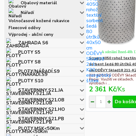
Obalový materiál
Nářadí
Volnočasové kožené rukavice
Fleecové oděvy
Výprodej - akční ceny
ZAHRADA S6
PLOTY S5
k odeslání Ihned-48h 
Scrapo 4050 rohož textiln
PLOTY S8
sorbent šedá 80 útržků 4
cm ODĚVY Sklad18 211-K
PLOTY/NÁŘADÍ.S9
211-K20 KRS ODĚVY Sklad
Popis: Využití ve skladech,
PLOTY S10
výrobách i ...
2 361 Kč
/
Ks
STAVEBNINY.S21.JA
STAVEBNINY.S21.OB
Do košík
STAVEBNINY.S21.HO
STAVEBNINY.S21.PB
PLOTY.MSK<50Km