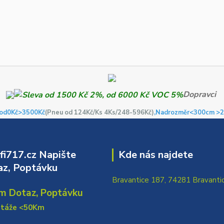
Dopravci
od0Kč
>3500Kč
(Pneu od 124Kč/Ks 4Ks/248-596Kč)
,Nadrozměr<300cm >2
i717.cz Napište
Kde nás najdete
z, Poptávku
Bravantice 187, 74281 Bravanti
m Dotaz, Poptávku
ntáže <50Km