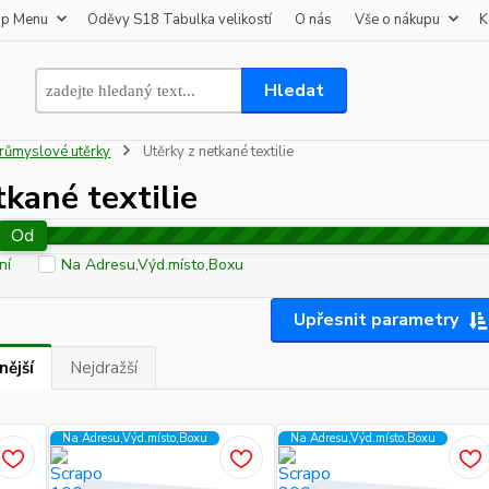
op Menu
Oděvy S18 Tabulka velikostí
O nás
Vše o nákupu
K
Hledat
růmyslové utěrky
Utěrky z netkané textilie
tkané textilie
Od
ní
Na Adresu,Výd.místo,Boxu
Upřesnit parametry
nější
Nejdražší
Na Adresu,Výd.místo,Boxu
Na Adresu,Výd.místo,Boxu