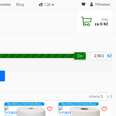
ontakty
Blog
Přihlášení
CZK
0
ks
za
0 Kč
Do
Kč
strana
z 1
Na Adresu,Výd.místo,Boxu
Na Adresu,Výd.místo,Boxu