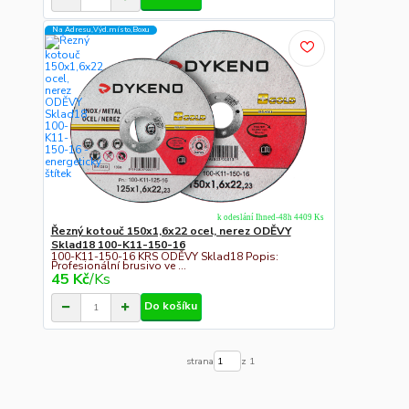
Na Adresu,Výd.místo,Boxu
k odeslání Ihned-48h 4409 Ks
Řezný kotouč 150x1,6x22 ocel, nerez ODĚVY
Sklad18 100-K11-150-16
100-K11-150-16 KRS ODĚVY Sklad18 Popis:
Profesionální brusivo ve ...
45 Kč
/
Ks
Do košíku
strana
z 1