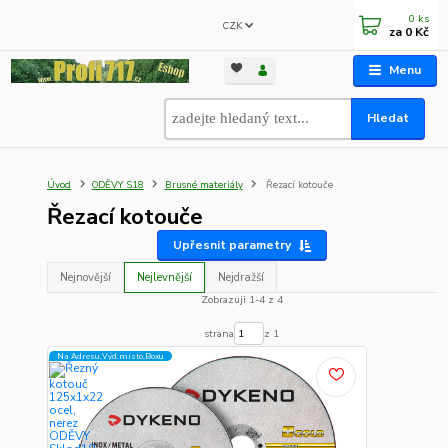
0
ks
CZK
za
0 Kč
Menu
Hledat
Úvod
ODĚVY S18
Brusné materiály
Řezací kotouče
Řezací kotouče
Upřesnit parametry
Nejnovější
Nejlevnější
Nejdražší
Zobrazuji 1-4 z 4
strana
z 1
Na Adresu,Výd.místo,Boxu