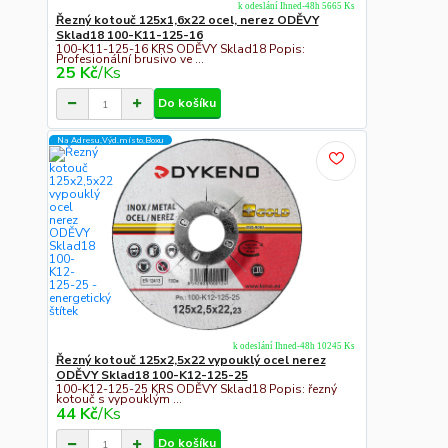
k odeslání Ihned-48h 5665 Ks
Řezný kotouč 125x1,6x22 ocel, nerez ODĚVY
Sklad18 100-K11-125-16
100-K11-125-16 KRS ODĚVY Sklad18 Popis:
Profesionální brusivo ve ...
25 Kč
/
Ks
Do košíku
Na Adresu,Výd.místo,Boxu
k odeslání Ihned-48h 10245 Ks
Řezný kotouč 125x2,5x22 vypouklý ocel nerez
ODĚVY Sklad18 100-K12-125-25
100-K12-125-25 KRS ODĚVY Sklad18 Popis: řezný
kotouč s vypouklým ...
44 Kč
/
Ks
Do košíku