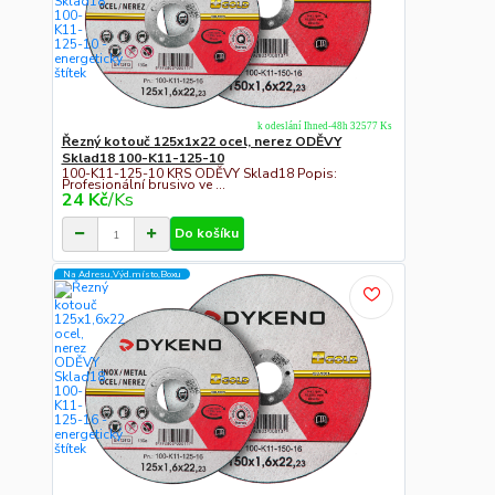
k odeslání Ihned-48h 32577 Ks
Řezný kotouč 125x1x22 ocel, nerez ODĚVY
Sklad18 100-K11-125-10
100-K11-125-10 KRS ODĚVY Sklad18 Popis:
Profesionální brusivo ve ...
24 Kč
/
Ks
Do košíku
Na Adresu,Výd.místo,Boxu