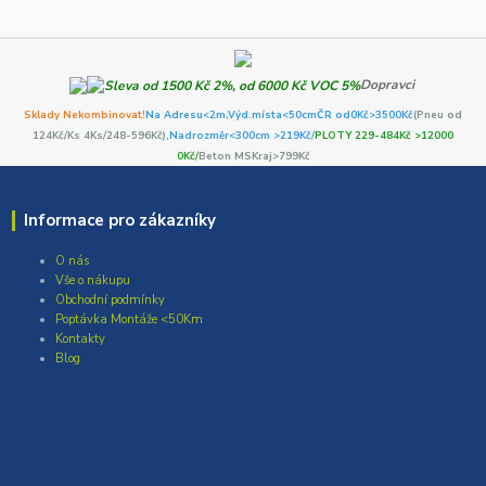
Dopravci
Sklady Nekombinovat!
Na Adresu<2m,
Výd.místa<50cm
ČR od0Kč
>3500Kč
(Pneu od
124Kč/Ks 4Ks/248-596Kč)
,Nadrozměr<300cm >219Kč/
PLOTY 229-484Kč >12000
0Kč/
Beton MSKraj>799Kč
Informace pro zákazníky
O nás
Vše o nákupu
Obchodní podmínky
Poptávka Montáže <50Km
Kontakty
Blog