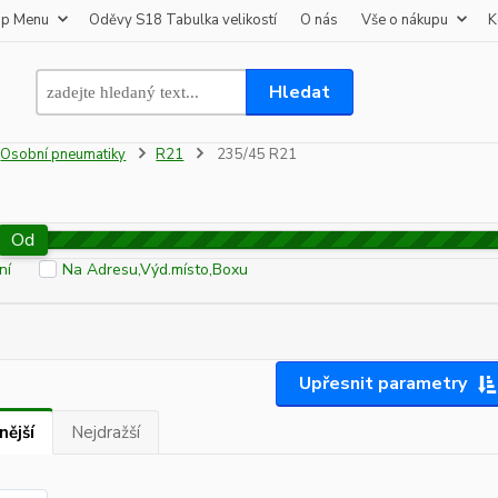
op Menu
Oděvy S18 Tabulka velikostí
O nás
Vše o nákupu
K
Hledat
Osobní pneumatiky
R21
235/45 R21
Od
ní
Na Adresu,Výd.místo,Boxu
Upřesnit parametry
nější
Nejdražší