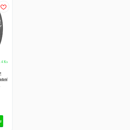
h 4 Ks
P
sobní
g
u