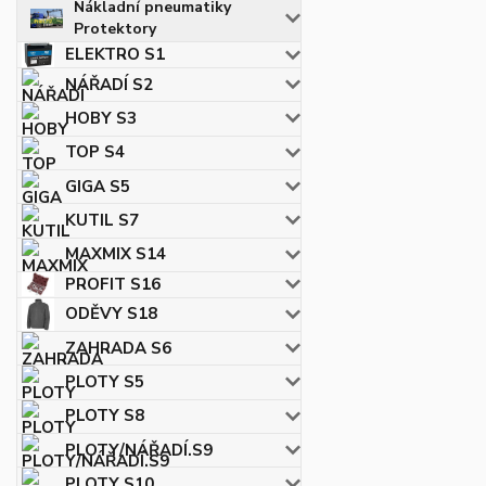
Nákladní pneumatiky
Protektory
ELEKTRO S1
NÁŘADÍ S2
HOBY S3
TOP S4
GIGA S5
KUTIL S7
MAXMIX S14
PROFIT S16
ODĚVY S18
ZAHRADA S6
PLOTY S5
PLOTY S8
PLOTY/NÁŘADÍ.S9
PLOTY S10