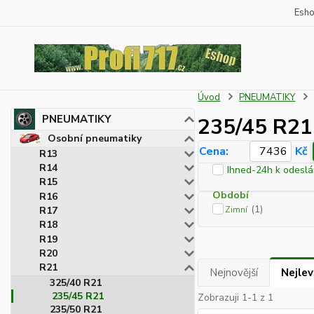
Esh
Úvod
PNEUMATIKY
PNEUMATIKY
235/45 R21
Osobní pneumatiky
Cena:
Kč
R13
R14
Ihned-24h k odeslá
R15
Období
R16
(1)
R17
Zimní
R18
R19
R20
R21
Nejnovější
Nejlev
325/40 R21
235/45 R21
Zobrazuji 1-1 z 1
235/50 R21