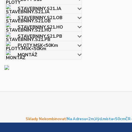
STAVEBNINY.S21.JA
STAVEBNINY.S21.OB
STAVEBNINY.S21.HO
STAVEBNINY.S21.PB
PLOTY.MSK<50Km
MONTÁŽ
Sklady Nekombinovat!
Na Adresu<2m,
Výd.místa<50cm
ČR 