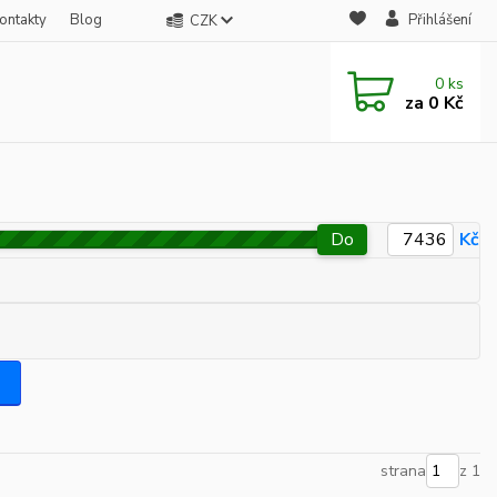
ontakty
Blog
Přihlášení
CZK
0
ks
za
0 Kč
Do
Kč
strana
z 1