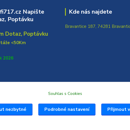
i717.cz Napište
Kde nás najdete
z, Poptávku
Bravantice 187, 74281 Bravanti
m Dotaz, Poptávku
ntáže <50Km
k 2026
Souhlas s Cookies
ut nezbytné
Podrobné nastavení
Přijmout 