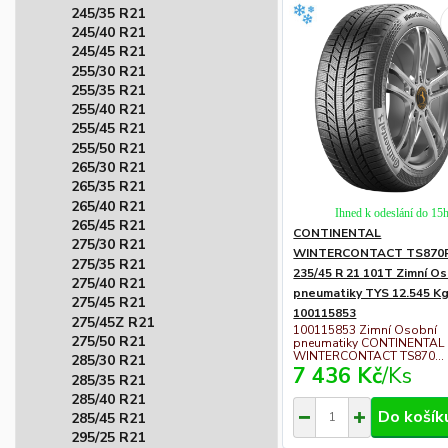
245/35 R21
245/40 R21
245/45 R21
255/30 R21
255/35 R21
255/40 R21
255/45 R21
255/50 R21
265/30 R21
265/35 R21
265/40 R21
Ihned k odeslání do 15
265/45 R21
CONTINENTAL
275/30 R21
WINTERCONTACT TS870
275/35 R21
235/45 R 21 101T Zimní O
275/40 R21
pneumatiky TYS 12.545 K
275/45 R21
100115853
275/45Z R21
100115853 Zimní Osobní
275/50 R21
pneumatiky CONTINENTAL
WINTERCONTACT TS870...
285/30 R21
7 436 Kč
/
Ks
285/35 R21
285/40 R21
Do košík
285/45 R21
295/25 R21