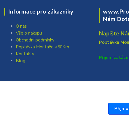
Informace pro zákazníky
www.Prof
Nám Dota
O nás
Napište Ná
Vše o nákupu
Obchodní podmínky
Poptávka Mo
Poptávka Montáže <50Km
Kontakty
Přijem zakáze
Blog
Přijmo
Vytvořil: Antonín Grygar Thiel 2025 www.Profi717.cz