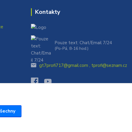
Kontakty
ce
Pouze text: Chat/Email 7/24
(Po-Pá, 8-16 hod.)
gt7profi717@gmail.com , tprofi@seznam.cz
všechny
Vytvořeno na
Eshop-rychle.cz