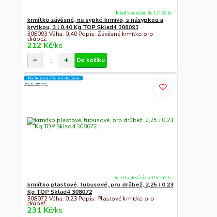
Ihned k odeslání do 11h 28 ks
krmítko závěsné, na sypké krmivo, s násypkou a
krytkou, 3 l 0.40 Kg TOP Sklad4 308093
308093 Váha: 0.40 Popis: Závěsné krmítko pro
drůbež.
212 Kč
/
ks
Do košíku
Na Adresu,Výd.místo,Boxu
Ihned k odeslání do 11h 259 ks
krmítko plastové, tubusové, pro drůbež, 2,25 l 0.23
Kg TOP Sklad4 308072
308072 Váha: 0.23 Popis: Plastové krmítko pro
drůbež.
231 Kč
/
ks