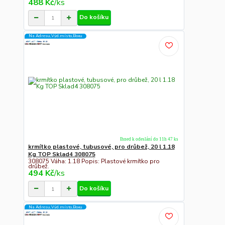
488 Kč
/
ks
Do košíku
Na Adresu,Výd.místo,Boxu
Ihned k odeslání do 11h 47 ks
krmítko plastové, tubusové, pro drůbež, 20 l 1.18
Kg TOP Sklad4 308075
308075 Váha: 1.18 Popis: Plastové krmítko pro
drůbež.
494 Kč
/
ks
Do košíku
Na Adresu,Výd.místo,Boxu