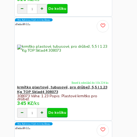
Do košíku
Na Adresu,Výd.místo,Boxu
Ihned k odeslání do 11h 224 ks
krmítko plastové, tubusové, pro drůbež, 5,5 l 1.23
Kg TOP Sklad4 308073
308073 Váha: 1.23 Popis: Plastové krmítko pro
drůbež.
345 Kč
/
ks
Do košíku
Na Adresu,Výd.místo,Boxu