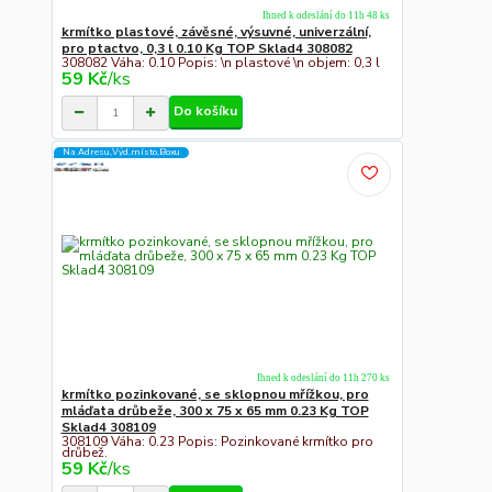
Ihned k odeslání do 11h 48 ks
krmítko plastové, závěsné, výsuvné, univerzální,
pro ptactvo, 0,3 l 0.10 Kg TOP Sklad4 308082
308082 Váha: 0.10 Popis: \n plastové \n objem: 0,3 l
59 Kč
/
ks
Do košíku
Na Adresu,Výd.místo,Boxu
Ihned k odeslání do 11h 270 ks
krmítko pozinkované, se sklopnou mřížkou, pro
mláďata drůbeže, 300 x 75 x 65 mm 0.23 Kg TOP
Sklad4 308109
308109 Váha: 0.23 Popis: Pozinkované krmítko pro
drůbež.
59 Kč
/
ks