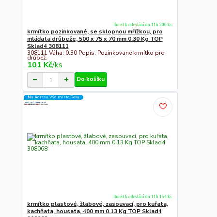
Ihned k odeslání do 11h 200 ks
krmítko pozinkované, se sklopnou mřížkou, pro
mláďata drůbeže, 500 x 75 x 70 mm 0.30 Kg TOP
Sklad4 308111
308111 Váha: 0.30 Popis: Pozinkované krmítko pro
drůbež.
101 Kč
/
ks
Do košíku
Na Adresu,Výd.místo,Boxu
Ihned k odeslání do 11h 154 ks
krmítko plastové, žlabové, zasouvací, pro kuřata,
kachňata, housata, 400 mm 0.13 Kg TOP Sklad4