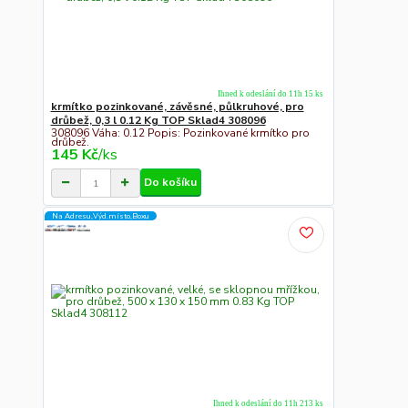
Ihned k odeslání do 11h 15 ks
krmítko pozinkované, závěsné, půlkruhové, pro
drůbež, 0,3 l 0.12 Kg TOP Sklad4 308096
308096 Váha: 0.12 Popis: Pozinkované krmítko pro
drůbež.
145 Kč
/
ks
Do košíku
Na Adresu,Výd.místo,Boxu
Ihned k odeslání do 11h 213 ks