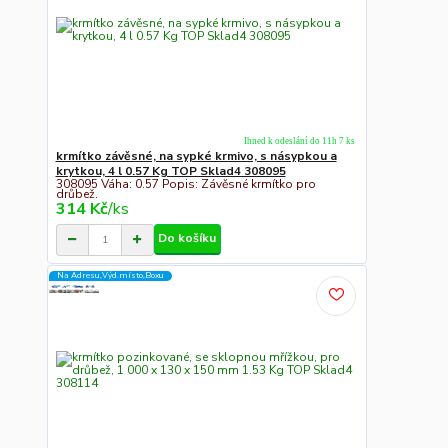
Ihned k odeslání do 11h 7 ks
krmítko závěsné, na sypké krmivo, s násypkou a
krytkou, 4 l 0.57 Kg TOP Sklad4 308095
308095 Váha: 0.57 Popis: Závěsné krmítko pro
drůbež.
314 Kč
/
ks
Do košíku
Na Adresu,Výd.místo,Boxu