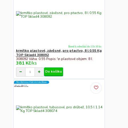
Ihned k odeslání do 11h 10 ks
krmítko plastové, závěsné, pro ptactvo, 8 l 0.55 Kg
TOP Sklad4 308092
308092 Váha: 0.55 Popis: \n plastové objem: 8 l
381 Kč
/
ks
Do košíku
Na Adresu,Výd.místo,Boxu