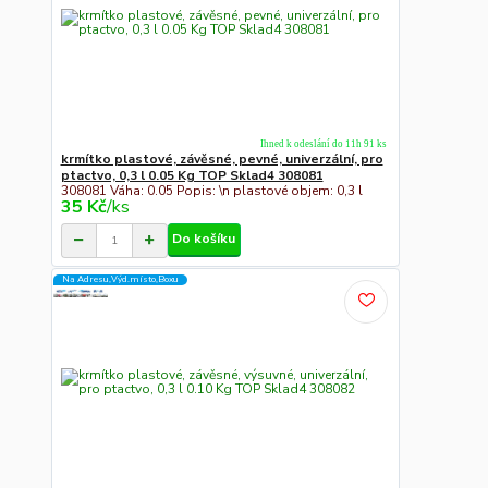
Ihned k odeslání do 11h 91 ks
krmítko plastové, závěsné, pevné, univerzální, pro
ptactvo, 0,3 l 0.05 Kg TOP Sklad4 308081
308081 Váha: 0.05 Popis: \n plastové objem: 0,3 l
35 Kč
/
ks
Do košíku
Na Adresu,Výd.místo,Boxu