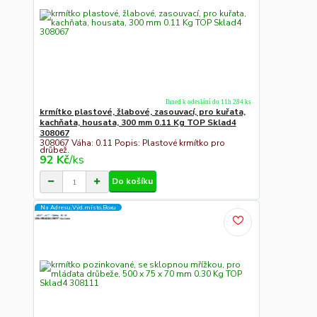
Ihned k odeslání do 11h 284 ks
krmítko plastové, žlabové, zasouvací, pro kuřata,
kachňata, housata, 300 mm 0.11 Kg TOP Sklad4
308067
308067 Váha: 0.11 Popis: Plastové krmítko pro
drůbež.
92 Kč
/
ks
Do košíku
Na Adresu,Výd.místo,Boxu