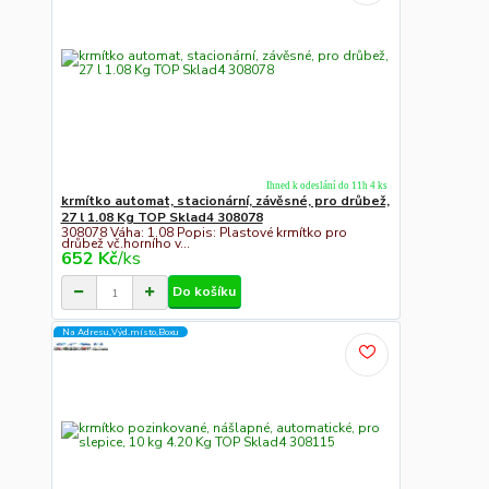
Ihned k odeslání do 11h 4 ks
krmítko automat, stacionární, závěsné, pro drůbež,
27 l 1.08 Kg TOP Sklad4 308078
308078 Váha: 1.08 Popis: Plastové krmítko pro
drůbež vč.horního v...
652 Kč
/
ks
Do košíku
Na Adresu,Výd.místo,Boxu