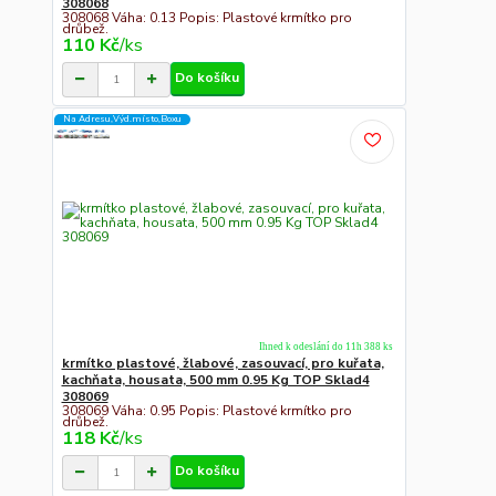
308068
308068 Váha: 0.13 Popis: Plastové krmítko pro
drůbež.
110 Kč
/
ks
Do košíku
Na Adresu,Výd.místo,Boxu
Ihned k odeslání do 11h 388 ks
krmítko plastové, žlabové, zasouvací, pro kuřata,
kachňata, housata, 500 mm 0.95 Kg TOP Sklad4
308069
308069 Váha: 0.95 Popis: Plastové krmítko pro
drůbež.
118 Kč
/
ks
Do košíku