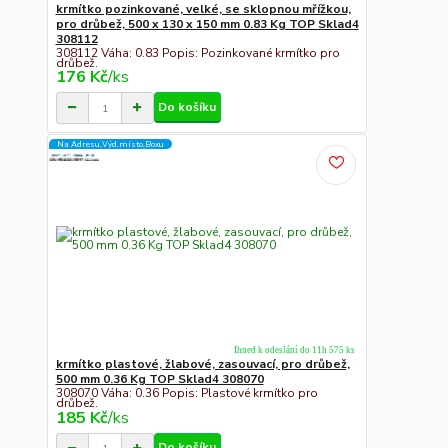
krmítko pozinkované, velké, se sklopnou mřížkou,
pro drůbež, 500 x 130 x 150 mm 0.83 Kg TOP Sklad4
308112
308112 Váha: 0.83 Popis: Pozinkované krmítko pro
drůbež.
176 Kč
/
ks
Do košíku
Na Adresu,Výd.místo,Boxu
Ihned k odeslání do 11h 575 ks
krmítko plastové, žlabové, zasouvací, pro drůbež,
500 mm 0.36 Kg TOP Sklad4 308070
308070 Váha: 0.36 Popis: Plastové krmítko pro
drůbež.
185 Kč
/
ks
Do košíku