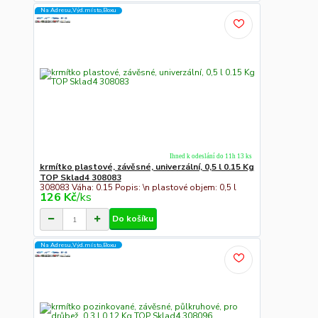
Na Adresu,Výd.místo,Boxu
Ihned k odeslání do 11h 13 ks
krmítko plastové, závěsné, univerzální, 0,5 l 0.15 Kg
TOP Sklad4 308083
308083 Váha: 0.15 Popis: \n plastové objem: 0,5 l
126 Kč
/
ks
Do košíku
Na Adresu,Výd.místo,Boxu