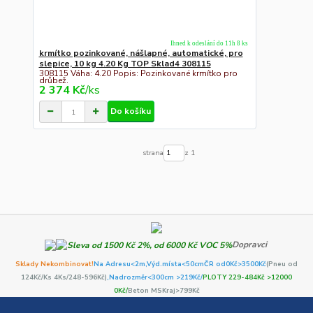
Ihned k odeslání do 11h 8 ks
krmítko pozinkované, nášlapné, automatické, pro
slepice, 10 kg 4.20 Kg TOP Sklad4 308115
308115 Váha: 4.20 Popis: Pozinkované krmítko pro
drůbež.
2 374 Kč
/
ks
Do košíku
strana
z 1
Dopravci
Sklady Nekombinovat!
Na Adresu<2m,
Výd.místa<50cm
ČR od0Kč
>3500Kč
(Pneu od
124Kč/Ks 4Ks/248-596Kč)
,Nadrozměr<300cm >219Kč/
PLOTY 229-484Kč >12000
0Kč/
Beton MSKraj>799Kč