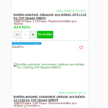
Ihned k odeslání do 11h 144 ks
krmítko plastové, tubusové, pro drůbež, 10,5 l 1.14
Kg TOP Sklad4 308074
308074 Váha: 1.14 Popis: Plastové krmítko pro
drůbež.
424 Kč
/
ks
Do košíku
Na Adresu,Výd.místo,Boxu
Ihned k odeslání do 11h 2 ks
krmítko automat, stacionární, závěsné, pro kuřata,
12 l 0.82 Kg TOP Sklad4 308079
308079 Váha: 0.82 Popis: Plastové krmítko pro
drůbež vč.horního v...