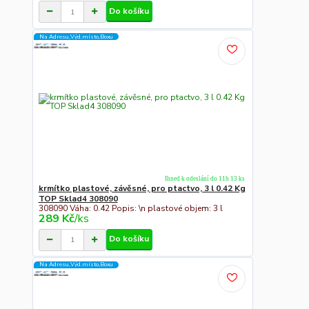
Do košíku
Na Adresu,Výd.místo,Boxu
Ihned k odeslání do 11h 13 ks
krmítko plastové, závěsné, pro ptactvo, 3 l 0.42 Kg
TOP Sklad4 308090
308090 Váha: 0.42 Popis: \n plastové objem: 3 l
289 Kč
/
ks
Do košíku
Na Adresu,Výd.místo,Boxu