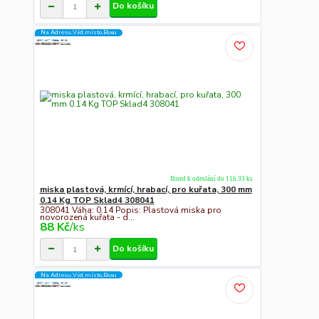
Do košíku
Na Adresu,Výd.místo,Boxu
Ihned k odeslání do 11h 33 ks
miska plastová, krmící, hrabací, pro kuřata, 300 mm
0.14 Kg TOP Sklad4 308041
308041 Váha: 0.14 Popis: Plastová miska pro
novorozená kuřata - d...
88 Kč
/
ks
Do košíku
Na Adresu,Výd.místo,Boxu