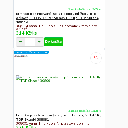
Ihned k odeslání do 11h 74 ks
krmítko pozinkované, se sklopnou mřížkou, pro
drůbež, 1 000 x 130 x 150 mm 1.53 Kg TOP Sklad4
308114
308114 Váha: 1.53 Popis: Pozinkované krmítko pro
drůbež.
314 Kč
/
ks
Do košíku
Na Adresu,Výd.místo,Boxu
Ihned k odeslání do 11h 21 ks
krmítko plastové, závěsné, pro ptactvo, 5 l 1.48 Kg
TOP Sklad4 308091
308091 Váha: 1.48 Popis: \n plastové objem 5 l
326 Kč
/
ks