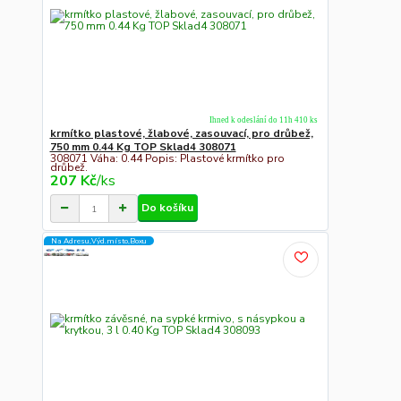
Ihned k odeslání do 11h 410 ks
krmítko plastové, žlabové, zasouvací, pro drůbež,
750 mm 0.44 Kg TOP Sklad4 308071
308071 Váha: 0.44 Popis: Plastové krmítko pro
drůbež.
207 Kč
/
ks
Do košíku
Na Adresu,Výd.místo,Boxu