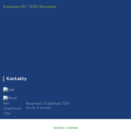
Bravantice 187, 74281 Bravantice
Kontakty
Pouze text: Chat/Email 7/24
(Po-Pá, 8-16 hod.)
gt7profi717@gmail.com , tprofi@seznam.cz
Souhlas s Cookies