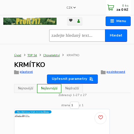
0
ks
CZK
za
0 Kč
Menu
Hledat
Úvod
TOP S4
Chovatelství
KRMÍTKO
KRMÍTKO
plastové
pozinkované
Upřesnit parametry
Nejnovější
Nejlevnější
Nejdražší
Zobrazuji 1-27 z 27
strana
z 1
Na Adresu,Výd.místo,Boxu