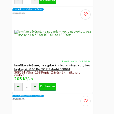
Na Adresu,Výd.místo,Boxu
Ihned k odeslání do 11h 5 ks
krmítko závěsné, na sypké krmivo, s násypkou, bez
krytky, 4 l 0.58 Kg TOP Sklad4 308094
308094 Váha: 0.58 Popis: Závěsné krmítko pro
drůbež.
205 Kč
/
ks
Do košíku
Na Adresu,Výd.místo,Boxu