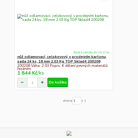
Ihned k odeslání do 11h 22 ks
nůž odlamovací, celokovový, v prodejním kartonu,
sada 24 ks, 18 mm 2.03 Kg TOP Sklad4 200208
200208 Váha: 2.03 Popis: K dělení pevných materiálů
řezáním.
1 844 Kč
/
ks
Do košíku
strana
z 1