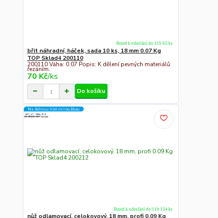
Ihned k odeslání do 11h 65 ks
břit náhradní, háček, sada 10 ks, 18 mm 0.07 Kg
TOP Sklad4 200110
200110 Váha: 0.07 Popis: K dělení pevných materiálů
řezáním.
70 Kč
/
ks
Do košíku
Na Adresu,Výd.místo,Boxu
Ihned k odeslání do 11h 134 ks
nůž odlamovací, celokovový, 18 mm, profi 0.09 Kg