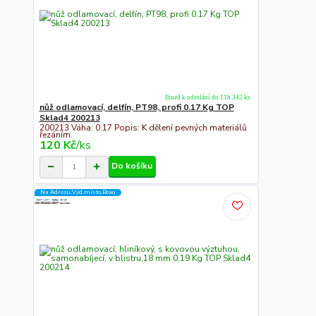
Ihned k odeslání do 11h 342 ks
nůž odlamovací, delfín, PT98, profi 0.17 Kg TOP
Sklad4 200213
200213 Váha: 0.17 Popis: K dělení pevných materiálů
řezáním.
120 Kč
/
ks
Do košíku
Na Adresu,Výd.místo,Boxu