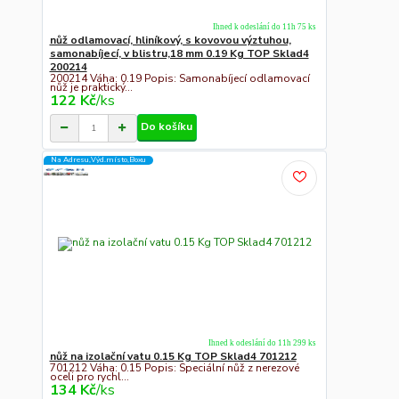
Ihned k odeslání do 11h 75 ks
nůž odlamovací, hliníkový, s kovovou výztuhou,
samonabíjecí, v blistru,18 mm 0.19 Kg TOP Sklad4
200214
200214 Váha: 0.19 Popis: Samonabíjecí odlamovací
nůž je praktický...
122 Kč
/
ks
Do košíku
Na Adresu,Výd.místo,Boxu
Ihned k odeslání do 11h 299 ks
nůž na izolační vatu 0.15 Kg TOP Sklad4 701212
701212 Váha: 0.15 Popis: Speciální nůž z nerezové
oceli pro rychl...
134 Kč
/
ks