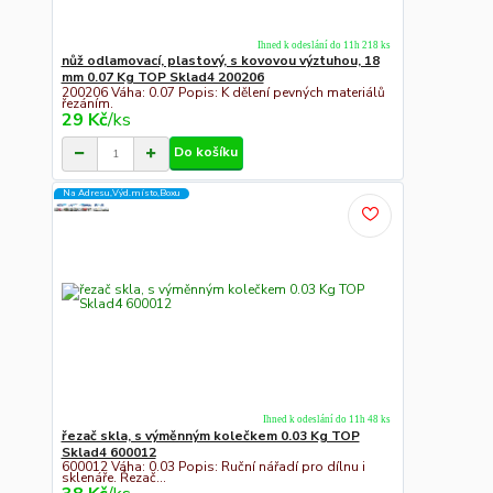
Ihned k odeslání do 11h 218 ks
nůž odlamovací, plastový, s kovovou výztuhou, 18
mm 0.07 Kg TOP Sklad4 200206
200206 Váha: 0.07 Popis: K dělení pevných materiálů
řezáním.
29 Kč
/
ks
Do košíku
Na Adresu,Výd.místo,Boxu
Ihned k odeslání do 11h 48 ks
řezač skla, s výměnným kolečkem 0.03 Kg TOP
Sklad4 600012
600012 Váha: 0.03 Popis: Ruční nářadí pro dílnu i
sklenáře. Řezač...