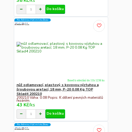
38 Kč
/
ks
Do košíku
Na Adresu,Výd.místo,Boxu
Ihned k odeslání do 11h 1236 ks
nůž odlamovací, plastový, s kovovou výztuhou a
šroubovou aretací, 18 mm, P-20 0.08 Kg TOP
Sklad4 200210
200210 Váha: 0.08 Popis: K dělení pevných materiálů
řezáním.
43 Kč
/
ks
Do košíku
Na Adresu,Výd.místo,Boxu