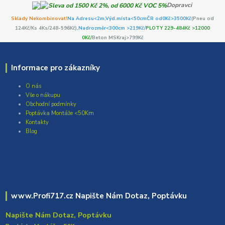
Dopravci
Sklady Nekombinovat!
Na Adresu<2m,
Výd.místa<50cm
ČR od0Kč
>3500Kč
(Pneu od
124Kč/Ks 4Ks/248-596Kč)
,Nadrozměr<300cm >219Kč/
PLOTY 229-484Kč >12000
0Kč/
Beton MSKraj>799Kč
Informace pro zákazníky
O nás
Vše o nákupu
Obchodní podmínky
Poptávka Montáže <50Km
Kontakty
Blog
www.Profi717.cz Napište Nám Dotaz, Poptávku
Napište Nám Dotaz, Poptávku