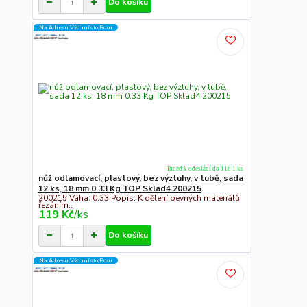
Do košíku
Na Adresu,Výd.místo,Boxu
Ihned k odeslání do 11h 1 ks
nůž odlamovací, plastový, bez výztuhy, v tubě, sada
12 ks, 18 mm 0.33 Kg TOP Sklad4 200215
200215 Váha: 0.33 Popis: K dělení pevných materiálů
řezáním..
119 Kč
/
ks
Do košíku
Na Adresu,Výd.místo,Boxu