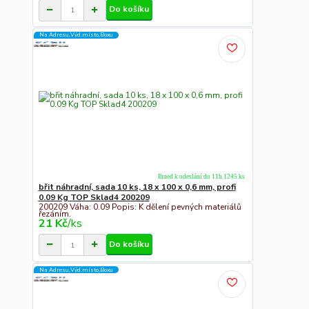
Do košíku
Na Adresu,Výd.místo,Boxu
Ihned k odeslání do 11h 1245 ks
břit náhradní, sada 10 ks, 18 x 100 x 0,6 mm, profi
0.09 Kg TOP Sklad4 200209
200209 Váha: 0.09 Popis: K dělení pevných materiálů
řezáním.
21 Kč
/
ks
Do košíku
Na Adresu,Výd.místo,Boxu