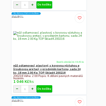
Do košíku
Na Adresu,Výd.místo,Boxu
Ihned k odeslání do 11h 85 ks
nůž odlamovací, plastový, s kovovou výztuhou a
šroubovou aretací, v prodejním kartonu, sada 24
ks, 18 mm 2.00 Kg TOP Sklad4 200216
200216 Váha: 2.00 Popis: K dělení pevných materiálů
řezáním.
1 046 Kč
/
ks
Do košíku
Na Adresu,Výd.místo,Boxu