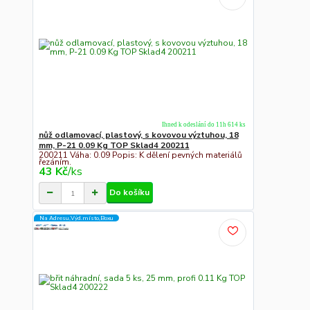
Ihned k odeslání do 11h 614 ks
nůž odlamovací, plastový, s kovovou výztuhou, 18
mm, P-21 0.09 Kg TOP Sklad4 200211
200211 Váha: 0.09 Popis: K dělení pevných materiálů
řezáním.
43 Kč
/
ks
Do košíku
Na Adresu,Výd.místo,Boxu