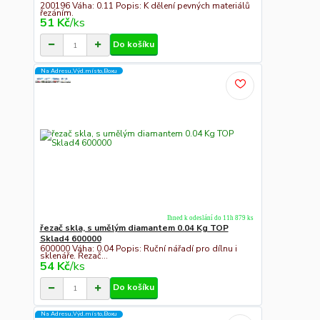
200196 Váha: 0.11 Popis: K dělení pevných materiálů
řezáním.
51 Kč
/
ks
Do košíku
Na Adresu,Výd.místo,Boxu
Ihned k odeslání do 11h 879 ks
řezač skla, s umělým diamantem 0.04 Kg TOP
Sklad4 600000
600000 Váha: 0.04 Popis: Ruční nářadí pro dílnu i
sklenáře. Řezač...
54 Kč
/
ks
Do košíku
Na Adresu,Výd.místo,Boxu