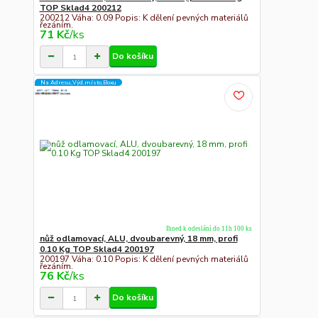
TOP Sklad4 200212
200212 Váha: 0.09 Popis: K dělení pevných materiálů
řezáním.
71 Kč
/
ks
Do košíku
Na Adresu,Výd.místo,Boxu
Ihned k odeslání do 11h 100 ks
nůž odlamovací, ALU, dvoubarevný, 18 mm, profi
0.10 Kg TOP Sklad4 200197
200197 Váha: 0.10 Popis: K dělení pevných materiálů
řezáním.
76 Kč
/
ks
Do košíku