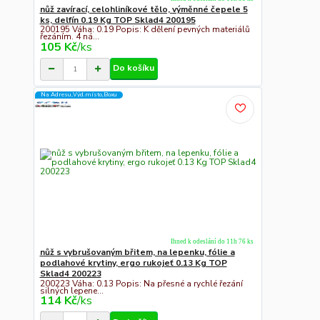
nůž zavírací, celohliníkové tělo, výměnné čepele 5
ks, delfín 0.19 Kg TOP Sklad4 200195
200195 Váha: 0.19 Popis: K dělení pevných materiálů
řezáním. 4 ná...
105 Kč
/
ks
Do košíku
Na Adresu,Výd.místo,Boxu
Ihned k odeslání do 11h 76 ks
nůž s vybrušovaným břitem, na lepenku, fólie a
podlahové krytiny, ergo rukojeť 0.13 Kg TOP
Sklad4 200223
200223 Váha: 0.13 Popis: Na přesné a rychlé řezání
silných lepene...
114 Kč
/
ks