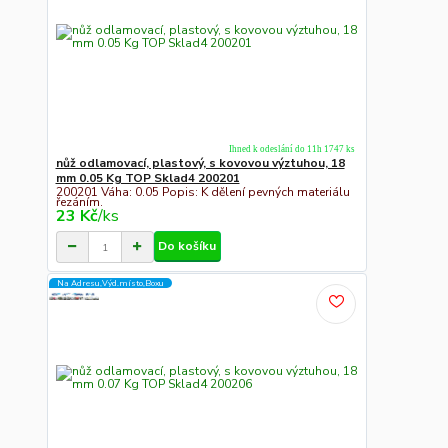
Ihned k odeslání do 11h 1747 ks
nůž odlamovací, plastový, s kovovou výztuhou, 18
mm 0.05 Kg TOP Sklad4 200201
200201 Váha: 0.05 Popis: K dělení pevných materiálu
řezáním.
23 Kč
/
ks
Do košíku
Na Adresu,Výd.místo,Boxu