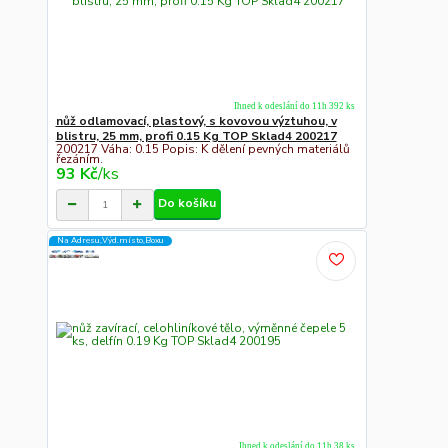
Ihned k odeslání do 11h 392 ks
nůž odlamovací, plastový, s kovovou výztuhou, v
blistru, 25 mm, profi 0.15 Kg TOP Sklad4 200217
200217 Váha: 0.15 Popis: K dělení pevných materiálů
řezáním.
93 Kč
/
ks
Do košíku
Na Adresu,Výd.místo,Boxu
Ihned k odeslání do 11h 38 ks