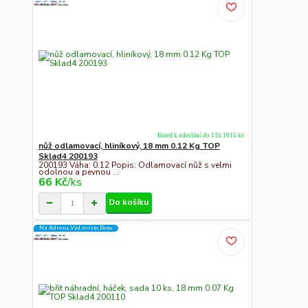
Ihned k odeslání do 11h 1015 ks
nůž odlamovací, hliníkový, 18 mm 0.12 Kg TOP
Sklad4 200193
200193 Váha: 0.12 Popis: Odlamovací nůž s velmi
odolnou a pevnou ...
66 Kč
/
ks
Do košíku
Na Adresu,Výd.místo,Boxu