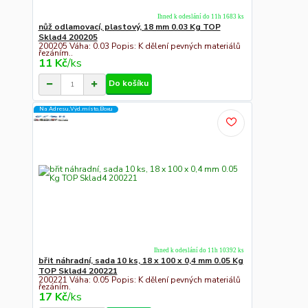
Ihned k odeslání do 11h 1683 ks
nůž odlamovací, plastový, 18 mm 0.03 Kg TOP
Sklad4 200205
200205 Váha: 0.03 Popis: K dělení pevných materiálů
řezáním..
11 Kč
/
ks
Do košíku
Na Adresu,Výd.místo,Boxu
Ihned k odeslání do 11h 10392 ks
břit náhradní, sada 10 ks, 18 x 100 x 0,4 mm 0.05 Kg
TOP Sklad4 200221
200221 Váha: 0.05 Popis: K dělení pevných materiálů
řezáním.
17 Kč
/
ks