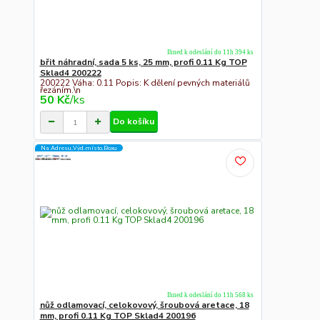
Ihned k odeslání do 11h 394 ks
břit náhradní, sada 5 ks, 25 mm, profi 0.11 Kg TOP
Sklad4 200222
200222 Váha: 0.11 Popis: K dělení pevných materiálů
řezáním.\n
50 Kč
/
ks
Do košíku
Na Adresu,Výd.místo,Boxu
Ihned k odeslání do 11h 568 ks
nůž odlamovací, celokovový, šroubová aretace, 18
mm, profi 0.11 Kg TOP Sklad4 200196