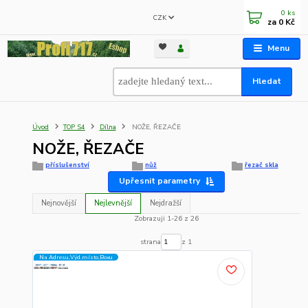
0
ks
CZK
za
0 Kč
Menu
Hledat
Úvod
TOP S4
Dílna
NOŽE, ŘEZAČE
NOŽE, ŘEZAČE
příslušenství
nůž
řezač skla
Upřesnit parametry
Nejnovější
Nejlevnější
Nejdražší
Zobrazuji 1-26 z 26
strana
z 1
Na Adresu,Výd.místo,Boxu