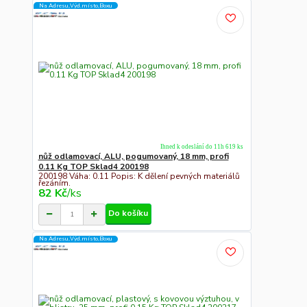
Na Adresu,Výd.místo,Boxu
Ihned k odeslání do 11h 619 ks
nůž odlamovací, ALU, pogumovaný, 18 mm, profi
0.11 Kg TOP Sklad4 200198
200198 Váha: 0.11 Popis: K dělení pevných materiálů
řezáním.
82 Kč
/
ks
Do košíku
Na Adresu,Výd.místo,Boxu