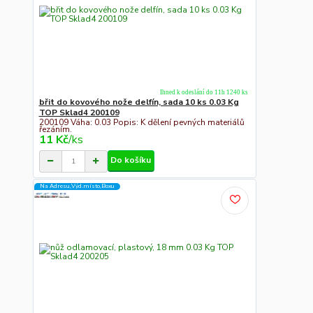
Ihned k odeslání do 11h 1240 ks
břit do kovového nože delfín, sada 10 ks 0.03 Kg
TOP Sklad4 200109
200109 Váha: 0.03 Popis: K dělení pevných materiálů
řezáním.
11 Kč
/
ks
Do košíku
Na Adresu,Výd.místo,Boxu