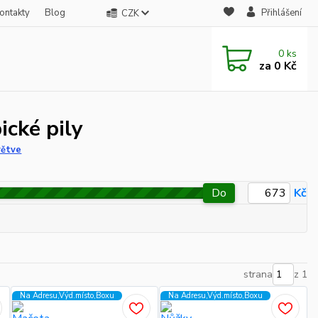
ontakty
Blog
Přihlášení
CZK
0
ks
za
0 Kč
ické pily
větve
Do
Kč
strana
z 1
Na Adresu,Výd.místo,Boxu
Na Adresu,Výd.místo,Boxu