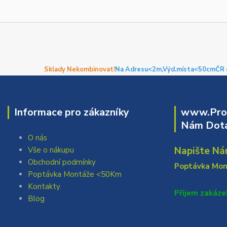
Sklady Nekombinovat!
Na Adresu<2m,
Výd.místa<50cm
ČR 
Informace pro zákazníky
www.Prof
Nám Dota
O nás
Napište Ná
Vše o nákupu
Obchodní podmínky
Poptávka Mo
Poptávka Montáže <50Km
Kontakty
Přijem zakáze
Blog