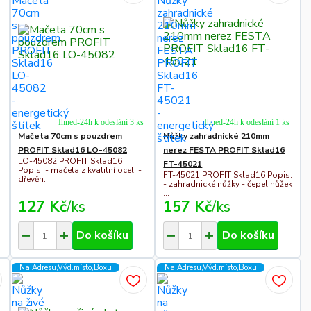
Ihned-24h k odeslání 3 ks
Ihned-24h k odeslání 1 ks
Mačeta 70cm s pouzdrem
Nůžky zahradnické 210mm
PROFIT Sklad16 LO-45082
nerez FESTA PROFIT Sklad16
LO-45082 PROFIT Sklad16
FT-45021
Popis: - mačeta z kvalitní oceli -
FT-45021 PROFIT Sklad16 Popis:
dřevěn...
- zahradnické nůžky - čepel nůžek
...
127 Kč
/
ks
157 Kč
/
ks
Do košíku
Do košíku
Na Adresu,Výd.místo,Boxu
Na Adresu,Výd.místo,Boxu