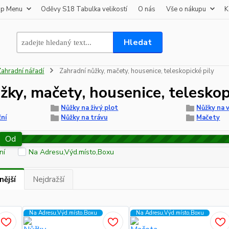
op Menu
Oděvy S18 Tabulka velikostí
O nás
Vše o nákupu
K
Hledat
Zahradní nářadí
Zahradní nůžky, mačety, housenice, teleskopické pily
žky, mačety, housenice, teleskop
Nůžky na živý plot
Nůžky na 
ční
Nůžky na trávu
Mačety
Od
ní
Na Adresu,Výd.místo,Boxu
nější
Nejdražší
Na Adresu,Výd.místo,Boxu
Na Adresu,Výd.místo,Boxu