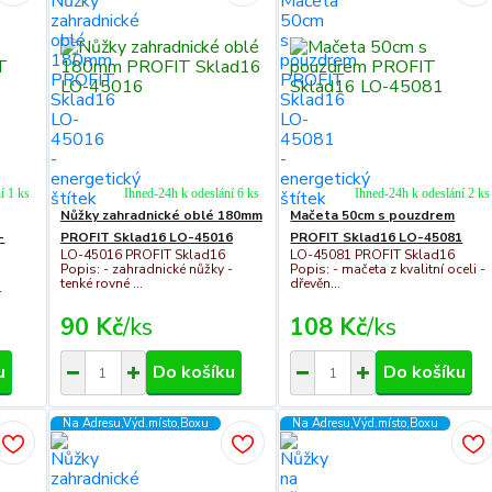
í 1 ks
Ihned-24h k odeslání 6 ks
Ihned-24h k odeslání 2 ks
Nůžky zahradnické oblé 180mm
Mačeta 50cm s pouzdrem
-
PROFIT Sklad16 LO-45016
PROFIT Sklad16 LO-45081
LO-45016 PROFIT Sklad16
LO-45081 PROFIT Sklad16
Popis: - zahradnické nůžky -
Popis: - mačeta z kvalitní oceli -
tenké rovné ...
dřevěn...
-
90 Kč
/
ks
108 Kč
/
ks
u
Do košíku
Do košíku
Na Adresu,Výd.místo,Boxu
Na Adresu,Výd.místo,Boxu