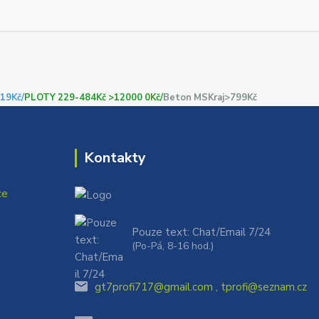
19Kč/
PLOTY 229-484Kč >12000 0Kč/
Beton MSKraj>799Kč
Kontakty
ce
Pouze text: Chat/Email 7/24
(Po-Pá, 8-16 hod.)
gt7profi717@gmail.com , tprofi@seznam.cz