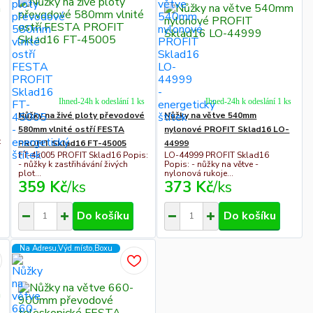
Ihned-24h k odeslání 1 ks
Ihned-24h k odeslání 1 ks
Nůžky na živé ploty převodové
Nůžky na větve 540mm
580mm vlnité ostří FESTA
nylonové PROFIT Sklad16 LO-
:
PROFIT Sklad16 FT-45005
44999
FT-45005 PROFIT Sklad16 Popis:
LO-44999 PROFIT Sklad16
- nůžky k zastřihávání živých
Popis: - nůžky na větve -
plot...
nylonová rukoje...
359 Kč
/
ks
373 Kč
/
ks
Do košíku
Do košíku
Na Adresu,Výd.místo,Boxu