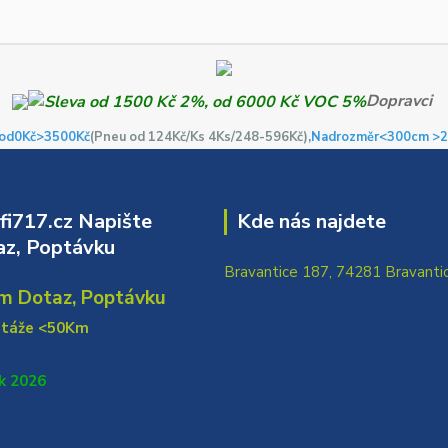
Dopravci
od0Kč
>3500Kč
(Pneu od 124Kč/Ks 4Ks/248-596Kč)
,Nadrozměr<300cm >2
i717.cz Napište
Kde nás najdete
z, Poptávku
Bravantice 187, 74281 Bravanti
m Dotaz, Poptávku
ntáže <50Km
k 2026