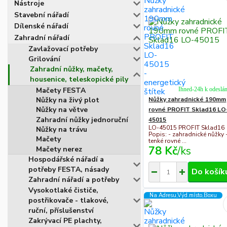
Nástroje
Stavební nářadí
Dílenské nářadí
Zahradní nářadí
Zavlažovací potřeby
Grilování
Zahradní nůžky, mačety,
housenice, teleskopické pily
Ihned-24h k odeslán
Mačety FESTA
Nůžky zahradnické 190mm
Nůžky na živý plot
Nůžky na větve
rovné PROFIT Sklad16 LO
Zahradní nůžky jednoruční
45015
LO-45015 PROFIT Sklad16
Nůžky na trávu
Popis: - zahradnické nůžky 
Mačety
tenké rovné ...
78 Kč
/
ks
Mačety nerez
Hospodářské nářadí a
potřeby FESTA, násady
Do košík
Zahradní nářadí a potřeby
Vysokotlaké čističe,
Na Adresu,Výd.místo,Boxu
postřikovače - tlakové,
ruční, příslušenství
Zakrývací PE plachty,