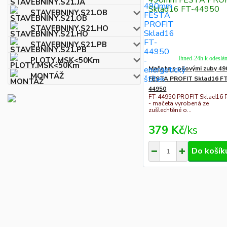
STAVEBNINY.S21.OB
STAVEBNINY.S21.HO
STAVEBNINY.S21.PB
Ihned-24h k odeslán
PLOTY.MSK<50Km
Mačeta s pilovými zuby 4
MONTÁŽ
FESTA PROFIT Sklad16 F
44950
FT-44950 PROFIT Sklad16 
- mačeta vyrobená ze
zušlechtěné o...
379 Kč
/
ks
Do košík