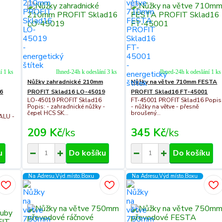
í 1 ks
Ihned-24h k odeslání 3 ks
Ihned-24h k odeslání 1 ks
Nůžky zahradnické 210mm
Nůžky na větve 710mm FESTA
6
PROFIT Sklad16 LO-45019
PROFIT Sklad16 FT-45001
LO-45019 PROFIT Sklad16
FT-45001 PROFIT Sklad16 Popis
Popis: - zahradnické nůžky -
- nůžky na větve - přesně
čepel HCS SK...
broušený...
 ALU -
209 Kč
/
ks
345 Kč
/
ks
u
Do košíku
Do košíku
Na Adresu,Výd.místo,Boxu
Na Adresu,Výd.místo,Boxu