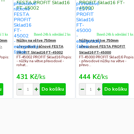
í 1 ks
Ihned-24h k odeslání 2 ks
Ihned-24h k odeslání 1 ks
90mm
Nůžky na větve 750mm
Nůžky na větve 750mm
T-
převodové ráčnové FESTA
převodové FESTA PROFIT
PROFIT Sklad16 FT-45002
Sklad16 FT-45000
Popis:
FT-45002 PROFIT Sklad16 Popis:
FT-45000 PROFIT Sklad16 Popis
- nůžky na větve převodové -
- převodové nůžky na větve -
rohat...
převo...
431 Kč
/
ks
444 Kč
/
ks
u
Do košíku
Do košíku