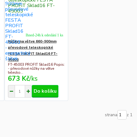
Ihned-24h k odeslání 1 ks
Nůžky na větve 660-900mm
převodové teleskopické
FESTA PROFIT Sklad16 FT-
:
45003
FT-45003 PROFIT Sklad16 Popis:
- převodové nůžky na větve
telesko...
673 Kč
/
ks
Do košíku
strana
z 1