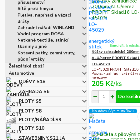
příslušenství
Sítě proti hmyzu
Pletiva, napínací a vázací
dráty
Zahradní nářadí WINLAND
Vodní program ROSA
Netkané textilie, stínicí
Ihned-24h k odeslán
tkaniny a jiné
Nůžky zahradnické 200mm
Kotevní patky, zemní vruty,
ALU/nerez PROFIT Sklad1
půdní vrtáky
LO-45029
Železářské zboží
LO-45029 PROFIT Sklad16
Automotive
Popis: - zahradnické nůžky
nerezový...
ODĚVY S18
205 Kč
/
ks
ZAHRADA S6
Do košík
PLOTY S5
PLOTY S8
Na Adresu,Výd.místo,Boxu
PLOTY/NÁŘADÍ.S9
PLOTY S10
STAVEBNINY.S21.JA