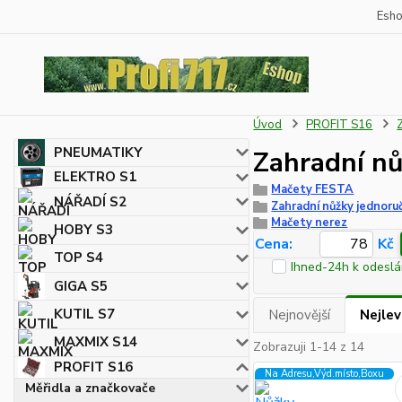
Esh
Úvod
PROFIT S16
PNEUMATIKY
Zahradní nů
ELEKTRO S1
Mačety FESTA
NÁŘADÍ S2
Zahradní nůžky jednoru
Mačety nerez
HOBY S3
Cena:
Kč
TOP S4
Ihned-24h k odeslá
GIGA S5
KUTIL S7
Nejnovější
Nejlev
MAXMIX S14
Zobrazuji 1-14 z 14
PROFIT S16
Na Adresu,Výd.místo,Boxu
Měřidla a značkovače