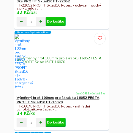
3ks PROFIT Sklad16 FT-22052
FT-22052 PROFIT Sklad16 Popis: - uchycení: suchý
zip - zrnitost: ...
32 Kč
/
bal
Do košíku
Na Adresu,Výd.místo,Boxu
Ihned-24h k odeslání 5 ks
Výměnný hrot 100mm pro škrabku 16052 FESTA
PROFIT Sklad16 FT-16070
FT-16070 PROFIT Sklad16 Popis: - náhradní
lichoběžníková čepel - ...
34 Kč
/
ks
Do košíku