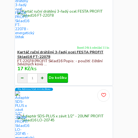
Ihned-24h k odeslání 11 ks
Kartáč ruční drátěný 3-řadý ocel FESTA PROFIT
Sklad16 FT-22078
FT-22078 PROFIT Sklad16 Popis: - použití: čištění
železných kovů ...
17 Kč
/
ks
Do košíku
Na Adresu,Výd.místo,Boxu