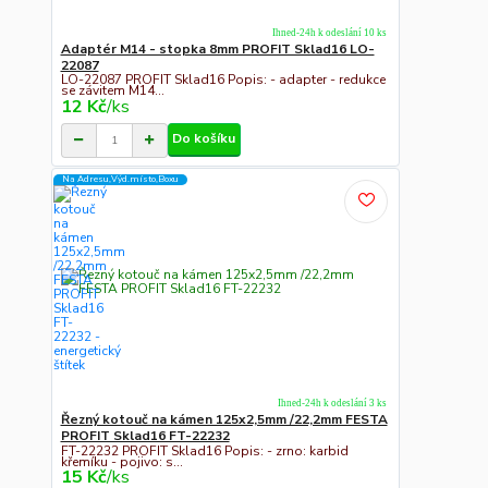
Ihned-24h k odeslání 10 ks
Adaptér M14 - stopka 8mm PROFIT Sklad16 LO-
22087
LO-22087 PROFIT Sklad16 Popis: - adapter - redukce
se závitem M14...
12 Kč
/
ks
Do košíku
Na Adresu,Výd.místo,Boxu
Ihned-24h k odeslání 3 ks
Řezný kotouč na kámen 125x2,5mm /22,2mm FESTA
PROFIT Sklad16 FT-22232
FT-22232 PROFIT Sklad16 Popis: - zrno: karbid
křemíku - pojivo: s...
15 Kč
/
ks