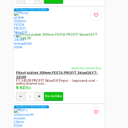
Na Adresu,Výd.místo,Boxu
Ihned-24h k odeslání 96 ks
Pilový plátek 300mm FESTA PROFIT Sklad16 FT-
24109
FT-24109 PROFIT Sklad16 Popis: - legovaná ocel -
jednostranné ozu...
6 Kč
/
ks
Do košíku
Na Adresu,Výd.místo,Boxu