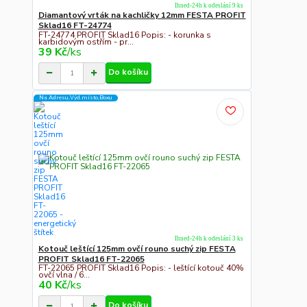
Ihned-24h k odeslání 9 ks
Diamantový vrták na kachličky 12mm FESTA PROFIT
Sklad16 FT-24774
FT-24774 PROFIT Sklad16 Popis: - korunka s
karbidovým ostřím - pr...
39 Kč
/
ks
Do košíku
Na Adresu,Výd.místo,Boxu
Ihned-24h k odeslání 3 ks
Kotouč leštící 125mm ovčí rouno suchý zip FESTA
PROFIT Sklad16 FT-22065
FT-22065 PROFIT Sklad16 Popis: - leštící kotouč 40%
ovčí vlna / 6...
40 Kč
/
ks
Do košíku