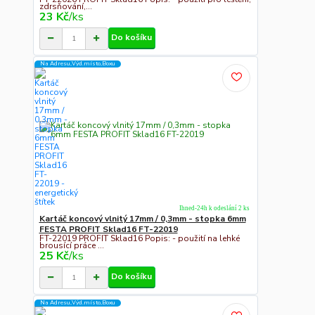
zdrsňování,...
23 Kč
/
ks
Do košíku
Na Adresu,Výd.místo,Boxu
Ihned-24h k odeslání 2 ks
Kartáč koncový vlnitý 17mm / 0,3mm - stopka 6mm
FESTA PROFIT Sklad16 FT-22019
FT-22019 PROFIT Sklad16 Popis: - použití na lehké
brousící práce ...
25 Kč
/
ks
Do košíku
Na Adresu,Výd.místo,Boxu