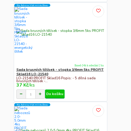
Na Adresu,Výd.místo,Boxu
Ihned-24h k odeslání 2 ks
Sada brusných tělísek - stopka 3/6mm 5ks PROFIT
Sklad16 LO-21540
LO-21540 PROFIT Sklad16 Popis: - 5 dílná sada
brusných tělísek -...
37 Kč
/
ks
Do košíku
Na Adresu,Výd.místo,Boxu