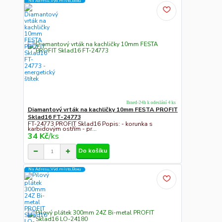
Na Adresu,Výd.místo,Boxu
Ihned-24h k odeslání 4 ks
Diamantový vrták na kachličky 10mm FESTA PROFIT
Sklad16 FT-24773
FT-24773 PROFIT Sklad16 Popis: - korunka s
karbidovým ostřím - pr...
34 Kč
/
ks
Do košíku
Na Adresu,Výd.místo,Boxu