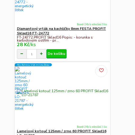
Ihned-24h k odeslání 9 ks
Diamantový vrták na kachličky 8mm FESTA PROFIT
Sklad16 FT-24772
FT-24772 PROFIT Sklad16 Popis: - korunka s
karbidovým ostřím - pr...
28 Kč
/
ks
Do košíku
Na Adresu,Výd.místo,Boxu
Ihned-24h k odeslání 1 ks
Lamelový kotouč 125mm / zrno 60 PROFIT Sklad16