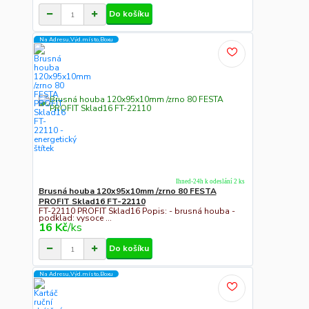
Do košíku
Na Adresu,Výd.místo,Boxu
Ihned-24h k odeslání 2 ks
Brusná houba 120x95x10mm /zrno 80 FESTA
PROFIT Sklad16 FT-22110
FT-22110 PROFIT Sklad16 Popis: - brusná houba -
podklad: vysoce ...
16 Kč
/
ks
Do košíku
Na Adresu,Výd.místo,Boxu