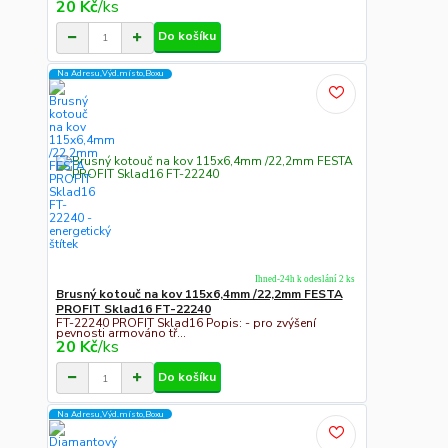
20 Kč
/
ks
Do košíku
Na Adresu,Výd.místo,Boxu
Ihned-24h k odeslání 2 ks
Brusný kotouč na kov 115x6,4mm /22,2mm FESTA
PROFIT Sklad16 FT-22240
FT-22240 PROFIT Sklad16 Popis: - pro zvýšení
pevnosti armováno tř...
20 Kč
/
ks
Do košíku
Na Adresu,Výd.místo,Boxu