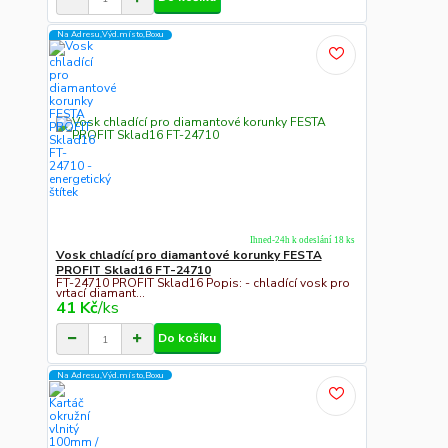
Na Adresu,Výd.místo,Boxu
Ihned-24h k odeslání 18 ks
Vosk chladící pro diamantové korunky FESTA
PROFIT Sklad16 FT-24710
FT-24710 PROFIT Sklad16 Popis: - chladící vosk pro
vrtací diamant...
41 Kč
/
ks
Do košíku
Na Adresu,Výd.místo,Boxu