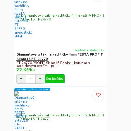
Ihned-24h k odeslání 5 ks
Diamantový vrták na kachličky 4mm FESTA PROFIT
Sklad16 FT-24770
FT-24770 PROFIT Sklad16 Popis: - korunka s
karbidovým ostřím - pr...
22 Kč
/
ks
Do košíku
Na Adresu,Výd.místo,Boxu