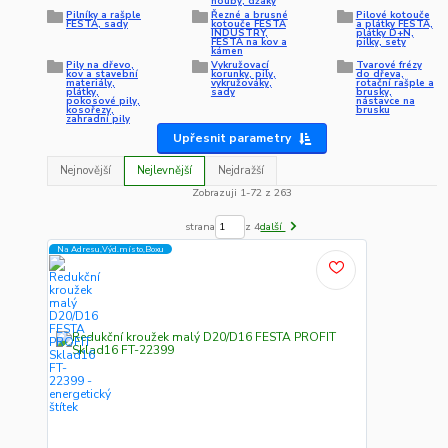
houby, džáky
Pilníky a rašple
Řezné a brusné
Pilové kotouče
FESTA, sady
kotouče FESTA
a plátky FESTA,
INDUSTRY,
plátky D+N,
FESTA na kov a
pilky, sety
kámen
Pily na dřevo,
Vykružovací
Tvarové frézy
kov a stavební
korunky, pily,
do dřeva,
materiály,
vykružováky,
rotační rašple a
plátky,
sady
brusky,
pokosové pily,
nástavce na
kosořezy,
brusku
zahradní pily
Upřesnit parametry
Nejnovější
Nejlevnější
Nejdražší
Zobrazuji 1-72 z 263
strana
z 4
další
Na Adresu,Výd.místo,Boxu