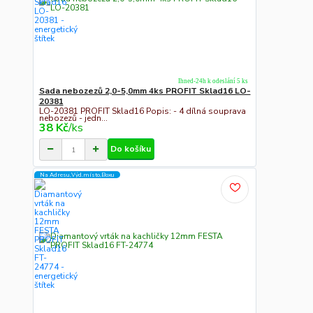
Ihned-24h k odeslání 5 ks
Sada nebozezů 2,0-5,0mm 4ks PROFIT Sklad16 LO-
20381
LO-20381 PROFIT Sklad16 Popis: - 4 dílná souprava
nebozezů - jedn...
38 Kč
/
ks
Do košíku
Na Adresu,Výd.místo,Boxu