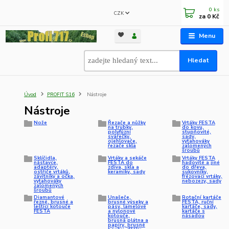
0
ks
CZK
za
0 Kč
Menu
Hledat
Úvod
PROFIT S16
Nástroje
Nástroje
Nože
Řezače a nůžky
Vrtáky FESTA
na trubky,
do kovu,
polyfúzní
stupňovité,
svářečky,
sady,
ojehlovače,
vytahováky
řezače skla
zalomených
šroubů
Sklíčidla,
Vrtáky a sekáče
Vrtáky FESTA
nástavce,
FESTA do
hadovité a jiné
adaptéry,
zdiva, skla a
do dřeva,
ostřiče vrtáků,
keramiky, sady
sukovníky,
závitníky a očka,
frézovací vrtáky,
vytahováky
nebozezy, sady
zalomených
šroubů
Diamantové
Unašeče,
Rotační kartáče
řezné, brusné a
brusné výseky a
FESTA, ruční
leštící kotouče
pásy, lamelové
kartáče, sady,
FESTA
a nylonové
kartáče s
kotouče,
násadou
brusná plátna a
papíry, brusné