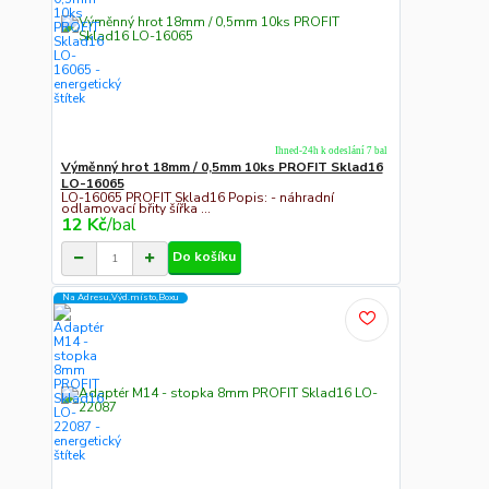
Ihned-24h k odeslání 7 bal
Výměnný hrot 18mm / 0,5mm 10ks PROFIT Sklad16
LO-16065
LO-16065 PROFIT Sklad16 Popis: - náhradní
odlamovací břity šířka ...
12 Kč
/
bal
Do košíku
Na Adresu,Výd.místo,Boxu