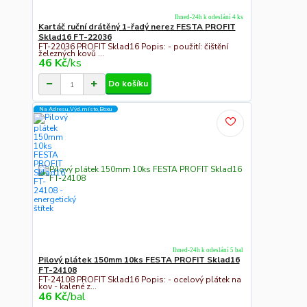
Ihned-24h k odeslání 4 ks
Kartáč ruční drátěný 1-řadý nerez FESTA PROFIT
Sklad16 FT-22036
FT-22036 PROFIT Sklad16 Popis: - použití: čištění
železných kovů ...
46 Kč
/
ks
Do košíku
Na Adresu,Výd.místo,Boxu
Ihned-24h k odeslání 5 bal
Pilový plátek 150mm 10ks FESTA PROFIT Sklad16
FT-24108
FT-24108 PROFIT Sklad16 Popis: - ocelový plátek na
kov - kalené z...
46 Kč
/
bal