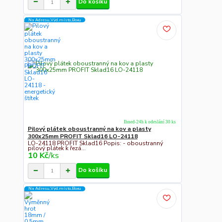
Do košíku
Na Adresu,Výd.místo,Boxu
Ihned-24h k odeslání 30 ks
Pilový plátek oboustranný na kov a plasty
300x25mm PROFIT Sklad16 LO-24118
LO-24118 PROFIT Sklad16 Popis: - oboustranný
pilový plátek k řezá...
10 Kč
/
ks
Do košíku
Na Adresu,Výd.místo,Boxu