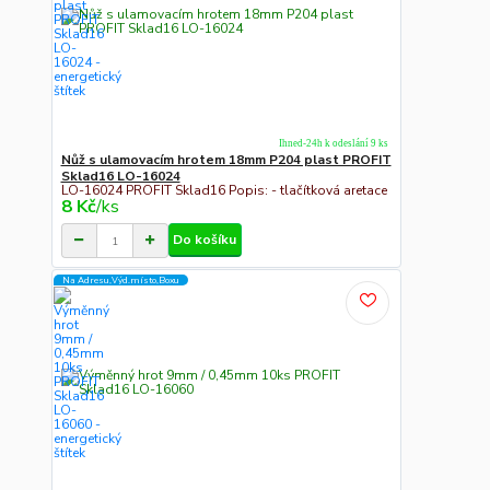
Ihned-24h k odeslání 9 ks
Nůž s ulamovacím hrotem 18mm P204 plast PROFIT
Sklad16 LO-16024
LO-16024 PROFIT Sklad16 Popis: - tlačítková aretace
8 Kč
/
ks
Do košíku
Na Adresu,Výd.místo,Boxu