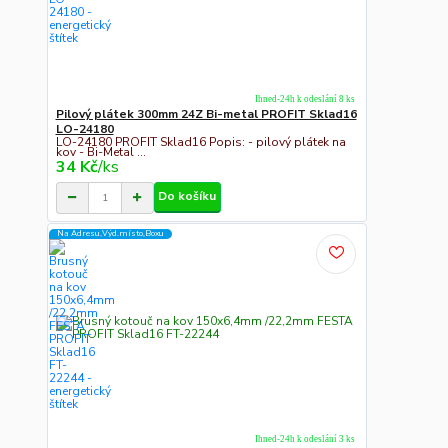
Ihned-24h k odeslání 8 ks
Pilový plátek 300mm 24Z Bi-metal PROFIT Sklad16
LO-24180
LO-24180 PROFIT Sklad16 Popis: - pilový plátek na
kov - Bi-Metal ...
34 Kč
/
ks
Do košíku
Na Adresu,Výd.místo,Boxu
Ihned-24h k odeslání 3 ks