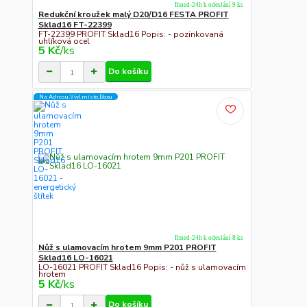
Ihned-24h k odeslání 9 ks
Redukční kroužek malý D20/D16 FESTA PROFIT
Sklad16 FT-22399
FT-22399 PROFIT Sklad16 Popis: - pozinkovaná
uhlíková ocel
5 Kč
/
ks
Do košíku
Na Adresu,Výd.místo,Boxu
Ihned-24h k odeslání 8 ks
Nůž s ulamovacím hrotem 9mm P201 PROFIT
Sklad16 LO-16021
LO-16021 PROFIT Sklad16 Popis: - nůž s ulamovacím
hrotem
5 Kč
/
ks
Do košíku