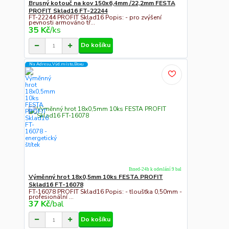
Brusný kotouč na kov 150x6,4mm /22,2mm FESTA
PROFIT Sklad16 FT-22244
FT-22244 PROFIT Sklad16 Popis: - pro zvýšení
pevnosti armováno tř...
35 Kč
/
ks
Do košíku
Na Adresu,Výd.místo,Boxu
Ihned-24h k odeslání 9 bal
Výměnný hrot 18x0,5mm 10ks FESTA PROFIT
Sklad16 FT-16078
FT-16078 PROFIT Sklad16 Popis: - tloušťka 0,50mm -
profesionální ...
37 Kč
/
bal
Do košíku