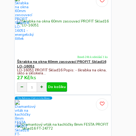
Ihned-24h k odeslání 1 ks
Škrabka na okna 60mm zasouvací PROFIT Sklad16
LO-16051
LO-16051 PROFIT Sklad16 Popis: - škrabka na okna,
sklo a sklokera...
27 Kč
/
ks
Do košíku
Na Adresu,Výd.místo,Boxu