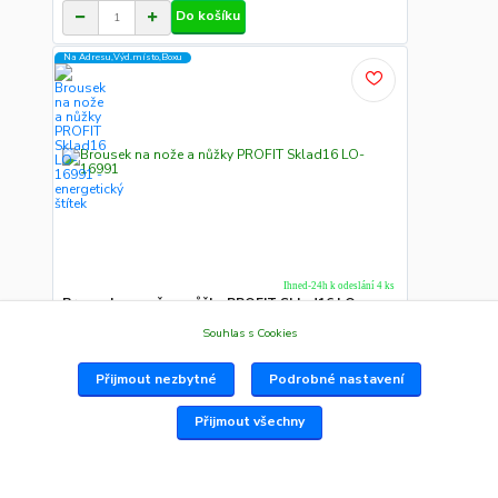
Do košíku
Na Adresu,Výd.místo,Boxu
Ihned-24h k odeslání 4 ks
Brousek na nože a nůžky PROFIT Sklad16 LO-
16991
LO-16991 PROFIT Sklad16 Popis: - velmi rychlý a
Souhlas s Cookies
pohodlný způsob o...
47 Kč
/
ks
Přijmout nezbytné
Podrobné nastavení
Do košíku
Přijmout všechny
Na Adresu,Výd.místo,Boxu