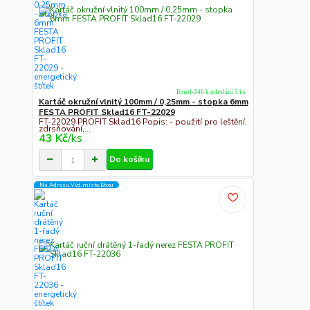
Ihned-24h k odeslání 5 ks
Kartáč okružní vlnitý 100mm / 0,25mm - stopka 6mm
FESTA PROFIT Sklad16 FT-22029
FT-22029 PROFIT Sklad16 Popis: - použití pro leštění,
zdrsňování,...
43 Kč
/
ks
Do košíku
Na Adresu,Výd.místo,Boxu