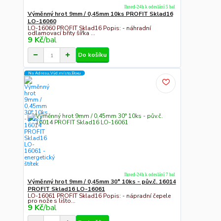
Ihned-24h k odeslání 5 bal
Výměnný hrot 9mm / 0,45mm 10ks PROFIT Sklad16
LO-16060
LO-16060 PROFIT Sklad16 Popis: - náhradní
odlamovací břity šířka ...
9 Kč
/
bal
Do košíku
Na Adresu,Výd.místo,Boxu
Ihned-24h k odeslání 7 bal
Výměnný hrot 9mm / 0,45mm 30° 10ks - pův.č. 16014
PROFIT Sklad16 LO-16061
LO-16061 PROFIT Sklad16 Popis: - nápradní čepele
pro nože s lišto...
9 Kč
/
bal