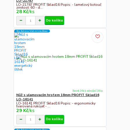
LO-21787
LO-21787 PROFIT Sklad16 Popis: - lamelový kotouč
zrnitost: 60 - d...
28 Kč
/
ks
Do košíku
Na Adresu,Výd.místo,Boxu
Ihned-24h k odeslání 28 ks
Nůž s ulamovacím hrotem 18mm PROFIT Sklad16
LO-16141
LO-16141 PROFIT Sklad16 Popis: - ergonomicky
tvarovaná rukojeť - ...
29 Kč
/
ks
Do košíku
Na Adresu,Výd.místo,Boxu