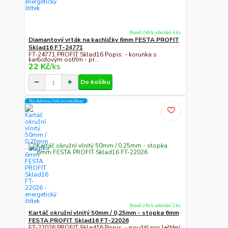
Ihned-24h k odeslání 4 ks
Diamantový vrták na kachličky 6mm FESTA PROFIT
Sklad16 FT-24771
FT-24771 PROFIT Sklad16 Popis: - korunka s
karbidovým ostřím - pr...
22 Kč
/
ks
Do košíku
Na Adresu,Výd.místo,Boxu
Ihned-24h k odeslání 3 ks
Kartáč okružní vlnitý 50mm / 0,25mm - stopka 6mm
FESTA PROFIT Sklad16 FT-22026
FT-22026 PROFIT Sklad16 Popis: - použití pro leštění,