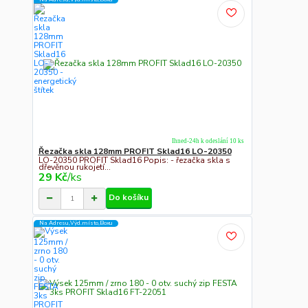
Ihned-24h k odeslání 10 ks
Řezačka skla 128mm PROFIT Sklad16 LO-20350
LO-20350 PROFIT Sklad16 Popis: - řezačka skla s
dřevěnou rukojetí...
29 Kč
/
ks
Do košíku
Na Adresu,Výd.místo,Boxu