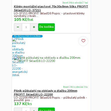
Ihned-24h k odeslání 7 bal
Klínky montážní plastové 70x30x8mm 50ks PROFIT
Sklad16 LO-37211
LO-37211 PROFIT Sklad16 Popis: - plastové klínky
vyrobeny z kvali...
105 Kč
/
bal
Do košíku
Na Adresu,Výd.místo,Boxu
Ihned-24h k odeslání 3 ks
Pilník půlkulatý na obklady a dlažbu 200mm
PROFIT Sklad16 LO-22200
LO-22200 PROFIT Sklad16 Popis: - půlkulatý pilník -
použití: pro ...
137 Kč
/
ks