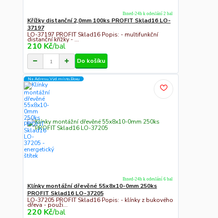
Ihned-24h k odeslání 2 bal
Křížky distanční 2,0mm 100ks PROFIT Sklad16 LO-
37197
LO-37197 PROFIT Sklad16 Popis: - multifunkční
distanční křížky - ...
210 Kč
/
bal
Do košíku
Na Adresu,Výd.místo,Boxu
Ihned-24h k odeslání 6 bal
Klínky montážní dřevěné 55x8x10-0mm 250ks
PROFIT Sklad16 LO-37205
LO-37205 PROFIT Sklad16 Popis: - klínky z bukového
dřeva - použi...
220 Kč
/
bal