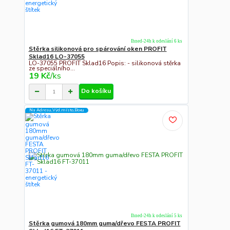
Ihned-24h k odeslání 6 ks
Stěrka silikonová pro spárování oken PROFIT
Sklad16 LO-37055
LO-37055 PROFIT Sklad16 Popis: - silikonová stěrka
ze speciálního...
19 Kč
/
ks
Do košíku
Na Adresu,Výd.místo,Boxu
Ihned-24h k odeslání 5 ks
Stěrka gumová 180mm guma/dřevo FESTA PROFIT