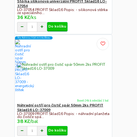
Stěrka silikonová univerzální PROFIT Sklad16 LO-
37054
LO-37054 PROFIT Sklad16 Popis: - silikonová stěrka
ze speciálního...
36 Kč
/
ks
Do košíku
Na Adresu,Výd.místo,Boxu
Ihned-24h k odeslání 1 bal
Náhradní ostří pro čistič spár 50mm 2ks PROFIT
Sklad16 LO-37009
LO-37009 PROFIT Sklad16 Popis: - náhradní planžeta
do čističe spá...
38 Kč
/
bal
Do košíku