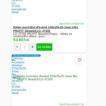
Ihned-24h k odeslání 6 bal
Klínky montážní dřevěné 100x25x16-1mm 14ks
PROFIT Sklad16 LO-37201
LO-37201 PROFIT Sklad16 Popis: - klínky ze
smrkového dřeva - pou...
51 Kč
/
bal
Do košíku
Na Adresu,Výd.místo,Boxu
Ihned-24h k odeslání 7 bal