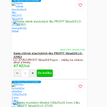
Na Adresu,Výd.místo,Boxu
Ihned-24h k odeslání 4 bal
Sada stěrek elastických 4ks PROFIT Sklad16 LO-
37053
LO-37053 PROFIT Sklad16 Popis: - stěrky na silikon,
akryl a tmely...
47 Kč
/
bal
Do košíku
Na Adresu,Výd.místo,Boxu