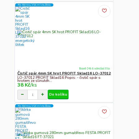
Na Adresu,Výd.místo,Boxu
Ihned-24h k odeslání 8 ks
Čistič spár 4mm SK hrot PROFIT Sklad16 LO-37012
LO-37012 PROFIT Sklad16 Popis: - čistič spár s
hrotem ze slinutéh...
38 Kč
/
ks
Do košíku
Na Adresu,Výd.místo,Boxu