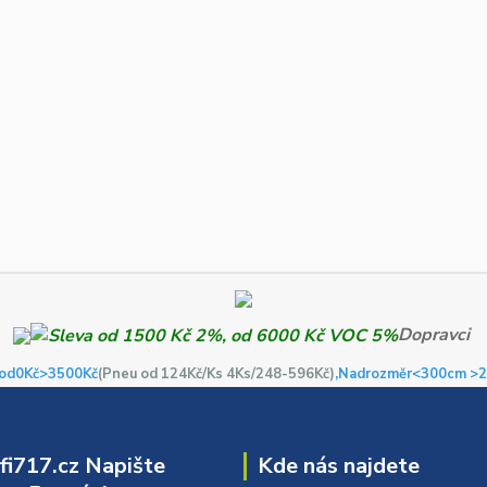
Dopravci
od0Kč
>3500Kč
(Pneu od 124Kč/Ks 4Ks/248-596Kč)
,Nadrozměr<300cm >2
i717.cz Napište
Kde nás najdete