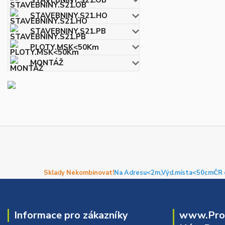
STAVEBNINY.S21.HO
STAVEBNINY.S21.PB
PLOTY.MSK<50Km
MONTÁŽ
Sklady Nekombinovat!
Na Adresu<2m,
Výd.místa<50cm
ČR 
Informace pro zákazníky
www.Prof