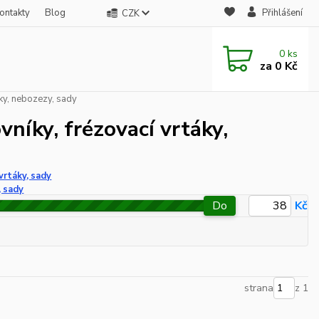
ontakty
Blog
Přihlášení
CZK
0
ks
za
0 Kč
áky, nebozezy, sady
níky, frézovací vrtáky,
vrtáky, sady
, sady
Do
Kč
strana
z 1