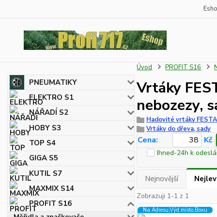
Esh
Úvod
PROFIT S16
PNEUMATIKY
Vrtáky FEST
ELEKTRO S1
nebozezy, s
NÁŘADÍ S2
Hadovité vrtáky FESTA
HOBY S3
Vrtáky do dřeva, sady
Cena:
Kč
TOP S4
Ihned-24h k odeslá
GIGA S5
KUTIL S7
Nejnovější
Nejlev
MAXMIX S14
Zobrazuji 1-1 z 1
PROFIT S16
Na Adresu,Výd.místo,Boxu
Měřidla a značkovače