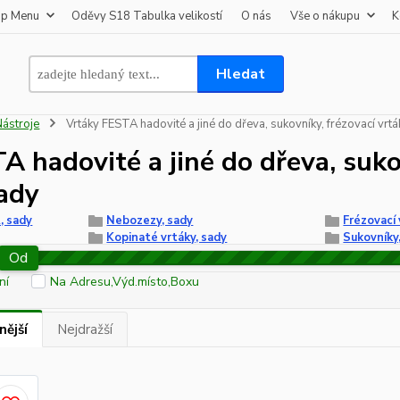
op Menu
Oděvy S18 Tabulka velikostí
O nás
Vše o nákupu
K
Hledat
Nástroje
Vrtáky FESTA hadovité a jiné do dřeva, sukovníky, frézovací vrt
A hadovité a jiné do dřeva, sukov
ady
, sady
Nebozezy, sady
Frézovací 
Kopinaté vrtáky, sady
Sukovníky
Od
ní
Na Adresu,Výd.místo,Boxu
nější
Nejdražší