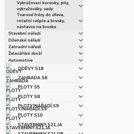
Vykružovací korunky, pily,
vykružováky, sady
Tvarové frézy do dřeva,
rotační rašple a brusky,
nástavce na brusku
Stavební nářadí
Dílenské nářadí
Zahradní nářadí
Železářské zboží
Automotive
ODĚVY S18
ZAHRADA S6
PLOTY S5
PLOTY S8
PLOTY/NÁŘADÍ.S9
PLOTY S10
STAVEBNINY.S21.JA
STAVEBNINY.S21.OB