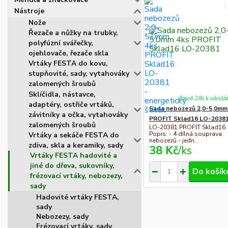
Nástroje
Nože
Řezače a nůžky na trubky,
polyfúzní svářečky,
ojehlovače, řezače skla
Vrtáky FESTA do kovu,
stupňovité, sady, vytahováky
zalomených šroubů
Sklíčidla, nástavce,
Ihned-24h k odeslán
adaptéry, ostřiče vrtáků,
Sada nebozezů 2,0-5,0mm
závitníky a očka, vytahováky
PROFIT Sklad16 LO-2038
zalomených šroubů
LO-20381 PROFIT Sklad16
Popis: - 4 dílná souprava
Vrtáky a sekáče FESTA do
nebozezů - jedn...
zdiva, skla a keramiky, sady
38 Kč
/
ks
Vrtáky FESTA hadovité a
jiné do dřeva, sukovníky,
Do košík
frézovací vrtáky, nebozezy,
sady
Hadovité vrtáky FESTA,
sady
Nebozezy, sady
Frézovací vrtáky, sady