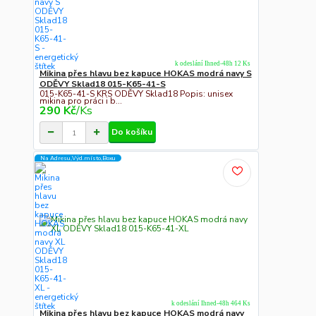
k odeslání Ihned-48h 12 Ks
Mikina přes hlavu bez kapuce HOKAS modrá navy S
ODĚVY Sklad18 015-K65-41-S
015-K65-41-S KRS ODĚVY Sklad18 Popis: unisex
mikina pro práci i b...
290 Kč
/
Ks
Do košíku
Na Adresu,Výd.místo,Boxu
k odeslání Ihned-48h 464 Ks
Mikina přes hlavu bez kapuce HOKAS modrá navy