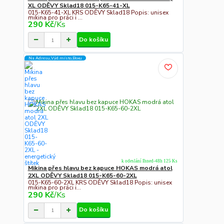
XL ODĚVY Sklad18 015-K65-41-XL
015-K65-41-XL KRS ODĚVY Sklad18 Popis: unisex
mikina pro práci i ...
290 Kč
/
Ks
Do košíku
Na Adresu,Výd.místo,Boxu
k odeslání Ihned-48h 125 Ks
Mikina přes hlavu bez kapuce HOKAS modrá atol
2XL ODĚVY Sklad18 015-K65-60-2XL
015-K65-60-2XL KRS ODĚVY Sklad18 Popis: unisex
mikina pro práci i...
290 Kč
/
Ks
Do košíku