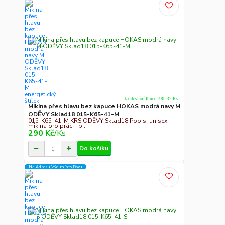
k odeslání Ihned-48h 32 Ks
Mikina přes hlavu bez kapuce HOKAS modrá navy M
ODĚVY Sklad18 015-K65-41-M
015-K65-41-M KRS ODĚVY Sklad18 Popis: unisex
mikina pro práci i b...
290 Kč
/
Ks
Do košíku
Na Adresu,Výd.místo,Boxu