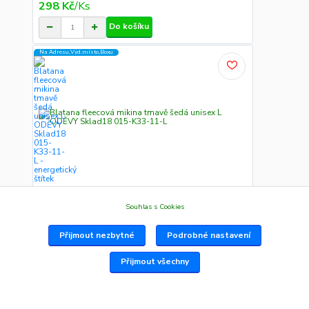
298 Kč
/
Ks
Do košíku
Na Adresu,Výd.místo,Boxu
k odeslání Ihned-48h 526 Ks
Blatana fleecová mikina tmavě šedá unisex L
Souhlas s Cookies
ODĚVY Sklad18 015-K33-11-L
015-K33-11-L KRS ODĚVY Sklad18 Popis:
Celopropínací unisexová fle...
Přijmout nezbytné
Podrobné nastavení
298 Kč
/
Ks
Do košíku
Přijmout všechny
Na Adresu,Výd.místo,Boxu