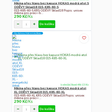
Mikina přes hlavu bez kapuce HOKAS modrá atol S
ODĚVY Sklad18 015-K65-60-S
015-K65-60-S KRS ODĚVY Sklad18 Popis: unisex
mikina pro práci i b...
290 Kč
/
Ks
Do košíku
Na Adresu,Výd.místo,Boxu
k odeslání Ihned-48h 123 Ks
Mikina přes hlavu bez kapuce HOKAS modrá atol
XL ODĚVY Sklad18 015-K65-60-XL
015-K65-60-XL KRS ODĚVY Sklad18 Popis: unisex
mikina pro práci i ...
290 Kč
/
Ks
Do košíku