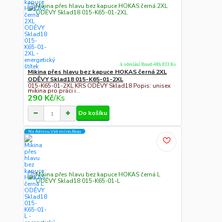
k odeslání Ihned-48h 833 Ks
Mikina přes hlavu bez kapuce HOKAS černá 2XL
ODĚVY Sklad18 015-K65-01-2XL
015-K65-01-2XL KRS ODĚVY Sklad18 Popis: unisex
mikina pro práci i...
290 Kč
/
Ks
Do košíku
Na Adresu,Výd.místo,Boxu