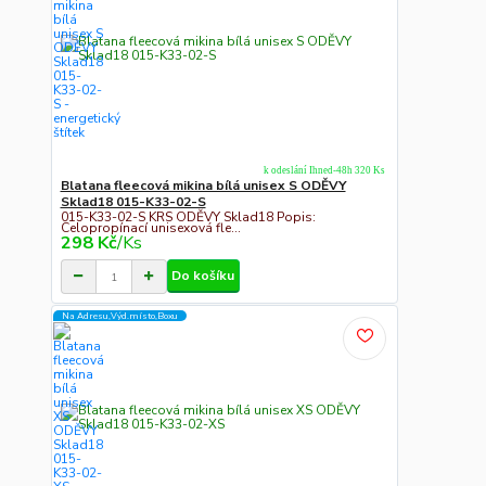
k odeslání Ihned-48h 320 Ks
Blatana fleecová mikina bílá unisex S ODĚVY
Sklad18 015-K33-02-S
015-K33-02-S KRS ODĚVY Sklad18 Popis:
Celopropínací unisexová fle...
298 Kč
/
Ks
Do košíku
Na Adresu,Výd.místo,Boxu