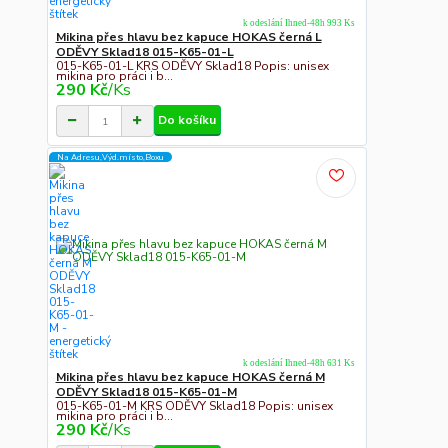
k odeslání Ihned-48h 993 Ks
Mikina přes hlavu bez kapuce HOKAS černá L
ODĚVY Sklad18 015-K65-01-L
015-K65-01-L KRS ODĚVY Sklad18 Popis: unisex
mikina pro práci i b...
290 Kč
/
Ks
Do košíku
Na Adresu,Výd.místo,Boxu
k odeslání Ihned-48h 631 Ks
Mikina přes hlavu bez kapuce HOKAS černá M
ODĚVY Sklad18 015-K65-01-M
015-K65-01-M KRS ODĚVY Sklad18 Popis: unisex
mikina pro práci i b...
290 Kč
/
Ks