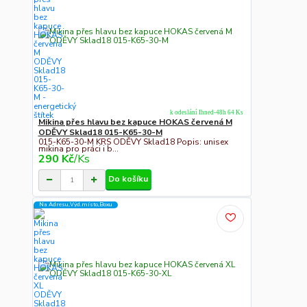
k odeslání Ihned-48h 64 Ks
Mikina přes hlavu bez kapuce HOKAS červená M
ODĚVY Sklad18 015-K65-30-M
015-K65-30-M KRS ODĚVY Sklad18 Popis: unisex
mikina pro práci i b...
290 Kč
/
Ks
Do košíku
Na Adresu,Výd.místo,Boxu