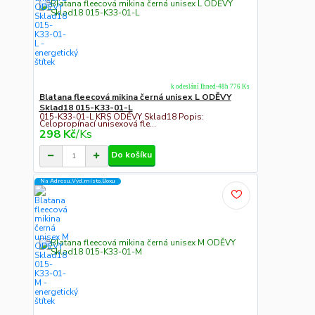
k odeslání Ihned-48h 776 Ks
Blatana fleecová mikina černá unisex L ODĚVY
Sklad18 015-K33-01-L
015-K33-01-L KRS ODĚVY Sklad18 Popis:
Celopropínací unisexová fle...
298 Kč
/
Ks
Do košíku
Na Adresu,Výd.místo,Boxu