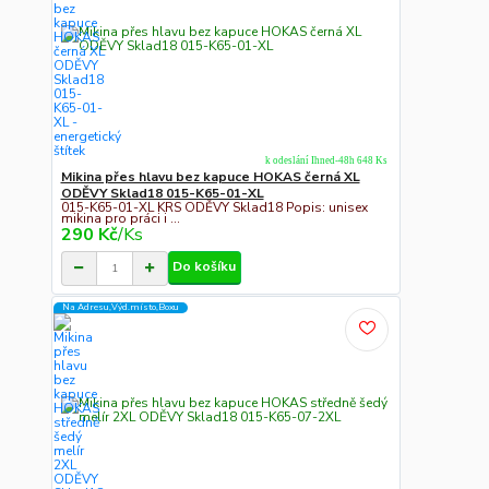
k odeslání Ihned-48h 648 Ks
Mikina přes hlavu bez kapuce HOKAS černá XL
ODĚVY Sklad18 015-K65-01-XL
015-K65-01-XL KRS ODĚVY Sklad18 Popis: unisex
mikina pro práci i ...
290 Kč
/
Ks
Do košíku
Na Adresu,Výd.místo,Boxu