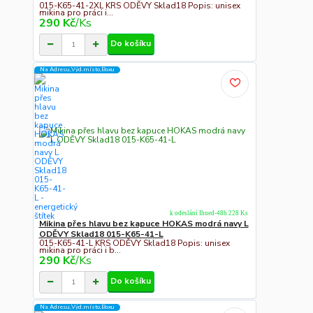
015-K65-41-2XL KRS ODĚVY Sklad18 Popis: unisex
mikina pro práci i...
290 Kč
/
Ks
Do košíku
Na Adresu,Výd.místo,Boxu
k odeslání Ihned-48h 228 Ks
Mikina přes hlavu bez kapuce HOKAS modrá navy L
ODĚVY Sklad18 015-K65-41-L
015-K65-41-L KRS ODĚVY Sklad18 Popis: unisex
mikina pro práci i b...
290 Kč
/
Ks
Do košíku
Na Adresu,Výd.místo,Boxu