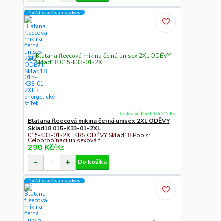
Na Adresu,Výd.místo,Boxu
k odeslání Ihned-48h 517 Ks
Blatana fleecová mikina černá unisex 2XL ODĚVY
Sklad18 015-K33-01-2XL
015-K33-01-2XL KRS ODĚVY Sklad18 Popis:
Celopropínací unisexová f...
298 Kč
/
Ks
Do košíku
Na Adresu,Výd.místo,Boxu