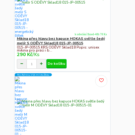
k odeslání Ihned-48h 78 Ks
Mikina přes hlavu bez kapuce HOKAS světle šedý
melír S ODĚVY Sklad18 015-JP-00515
015-JP-00515 KRS ODĚVY Sklad18 Popis: unisex
mikina pro práci i b...
290 Kč
/
Ks
Do košíku
Na Adresu,Výd.místo,Boxu