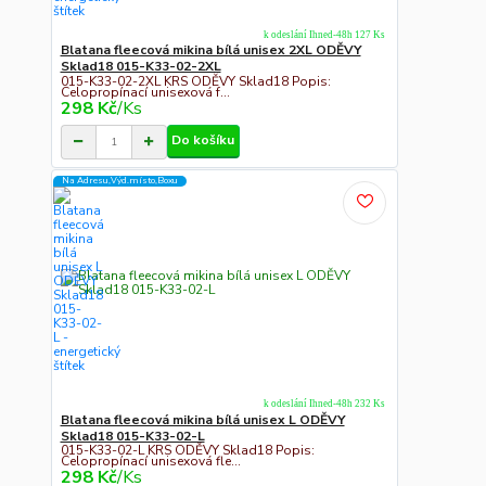
k odeslání Ihned-48h 127 Ks
Blatana fleecová mikina bílá unisex 2XL ODĚVY
Sklad18 015-K33-02-2XL
015-K33-02-2XL KRS ODĚVY Sklad18 Popis:
Celopropínací unisexová f...
298 Kč
/
Ks
Do košíku
Na Adresu,Výd.místo,Boxu
k odeslání Ihned-48h 232 Ks
Blatana fleecová mikina bílá unisex L ODĚVY
Sklad18 015-K33-02-L
015-K33-02-L KRS ODĚVY Sklad18 Popis:
Celopropínací unisexová fle...
298 Kč
/
Ks