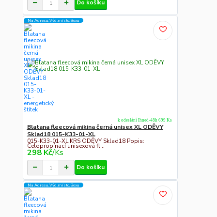
Do košíku
Na Adresu,Výd.místo,Boxu
k odeslání Ihned-48h 699 Ks
Blatana fleecová mikina černá unisex XL ODĚVY
Sklad18 015-K33-01-XL
015-K33-01-XL KRS ODĚVY Sklad18 Popis:
Celopropínací unisexová fl...
298 Kč
/
Ks
Do košíku
Na Adresu,Výd.místo,Boxu