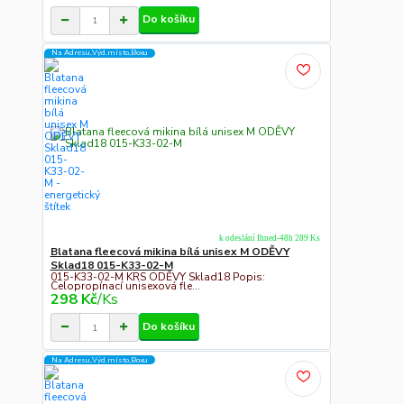
Do košíku
Na Adresu,Výd.místo,Boxu
k odeslání Ihned-48h 289 Ks
Blatana fleecová mikina bílá unisex M ODĚVY
Sklad18 015-K33-02-M
015-K33-02-M KRS ODĚVY Sklad18 Popis:
Celopropínací unisexová fle...
298 Kč
/
Ks
Do košíku
Na Adresu,Výd.místo,Boxu