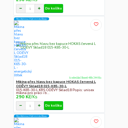
Do košíku
Na Adresu,Výd.místo,Boxu
k odeslání Ihned-48h 244 Ks
Mikina přes hlavu bez kapuce HOKAS červená L
ODĚVY Sklad18 015-K65-30-L
015-K65-30-L KRS ODĚVY Sklad18 Popis: unisex
mikina pro práci i b...
290 Kč
/
Ks
Do košíku
Na Adresu,Výd.místo,Boxu