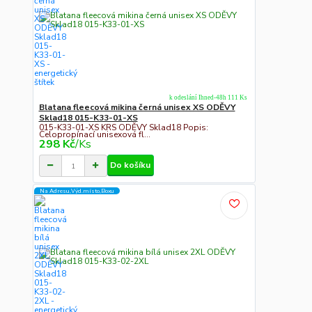
k odeslání Ihned-48h 111 Ks
Blatana fleecová mikina černá unisex XS ODĚVY
Sklad18 015-K33-01-XS
015-K33-01-XS KRS ODĚVY Sklad18 Popis:
Celopropínací unisexová fl...
298 Kč
/
Ks
Do košíku
Na Adresu,Výd.místo,Boxu