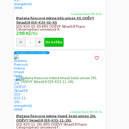
k odeslání Ihned-48h 46 Ks
Blatana fleecová mikina bílá unisex XS ODĚVY
Sklad18 015-K33-02-XS
015-K33-02-XS KRS ODĚVY Sklad18 Popis:
Celopropínací unisexová fl...
298 Kč
/
Ks
Do košíku
Na Adresu,Výd.místo,Boxu
k odeslání Ihned-48h 181 Ks
Blatana fleecová mikina tmavě šedá unisex 2XL
ODĚVY Sklad18 015-K33-11-2XL
015-K33-11-2XL KRS ODĚVY Sklad18 Popis:
Celopropínací unisexová f...