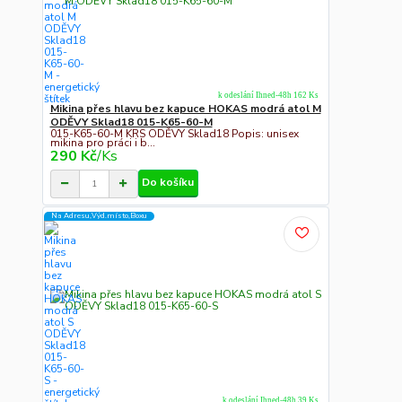
k odeslání Ihned-48h 162 Ks
Mikina přes hlavu bez kapuce HOKAS modrá atol M
ODĚVY Sklad18 015-K65-60-M
015-K65-60-M KRS ODĚVY Sklad18 Popis: unisex
mikina pro práci i b...
290 Kč
/
Ks
Do košíku
Na Adresu,Výd.místo,Boxu
k odeslání Ihned-48h 39 Ks