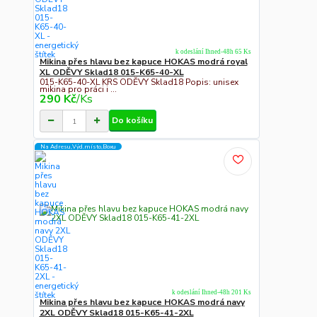
k odeslání Ihned-48h 65 Ks
Mikina přes hlavu bez kapuce HOKAS modrá royal
XL ODĚVY Sklad18 015-K65-40-XL
015-K65-40-XL KRS ODĚVY Sklad18 Popis: unisex
mikina pro práci i ...
290 Kč
/
Ks
Do košíku
Na Adresu,Výd.místo,Boxu
k odeslání Ihned-48h 201 Ks
Mikina přes hlavu bez kapuce HOKAS modrá navy
2XL ODĚVY Sklad18 015-K65-41-2XL