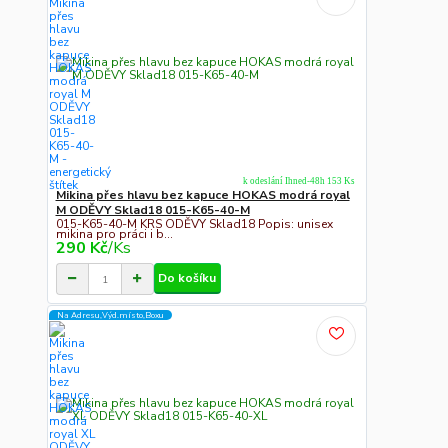
k odeslání Ihned-48h 153 Ks
Mikina přes hlavu bez kapuce HOKAS modrá royal
M ODĚVY Sklad18 015-K65-40-M
015-K65-40-M KRS ODĚVY Sklad18 Popis: unisex
mikina pro práci i b...
290 Kč
/
Ks
Do košíku
Na Adresu,Výd.místo,Boxu