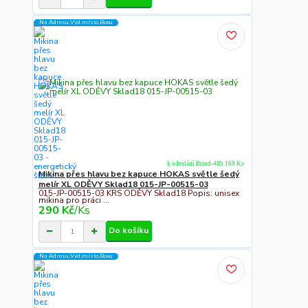
Na Adresu,Výd.místo,Boxu
k odeslání Ihned-48h 169 Ks
Mikina přes hlavu bez kapuce HOKAS světle šedý
melír XL ODĚVY Sklad18 015-JP-00515-03
015-JP-00515-03 KRS ODĚVY Sklad18 Popis: unisex
mikina pro práci ...
290 Kč
/
Ks
Do košíku
Na Adresu,Výd.místo,Boxu