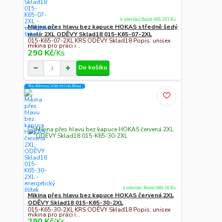
k odeslání Ihned-48h 203 Ks
Mikina přes hlavu bez kapuce HOKAS středně šedý
melír 2XL ODĚVY Sklad18 015-K65-07-2XL
015-K65-07-2XL KRS ODĚVY Sklad18 Popis: unisex
mikina pro práci i...
290 Kč
/
Ks
Do košíku
Na Adresu,Výd.místo,Boxu
k odeslání Ihned-48h 56 Ks
Mikina přes hlavu bez kapuce HOKAS červená 2XL
ODĚVY Sklad18 015-K65-30-2XL
015-K65-30-2XL KRS ODĚVY Sklad18 Popis: unisex
mikina pro práci i...
290 Kč
/
Ks