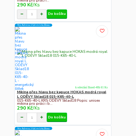
mikina pro práci i...
290 Kč
/
Ks
Do košíku
Na Adresu,Výd.místo,Boxu
k odeslání Ihned-48h 61 Ks
Mikina přes hlavu bez kapuce HOKAS modrá royal
L ODĚVY Sklad18 015-K65-40-L
015-K65-40-L KRS ODĚVY Sklad18 Popis: unisex
mikina pro práci i b...
290 Kč
/
Ks
Do košíku
Na Adresu,Výd.místo,Boxu