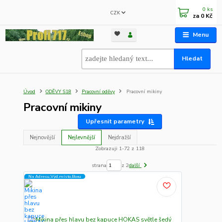
0
ks
CZK
za
0 Kč
Menu
Hledat
Úvod
ODĚVY S18
Pracovní oděvy
Pracovní mikiny
Pracovní mikiny
Upřesnit parametry
Nejnovější
Nejlevnější
Nejdražší
Zobrazuji 1-72 z 118
strana
z 2
další
Na Adresu,Výd.místo,Boxu