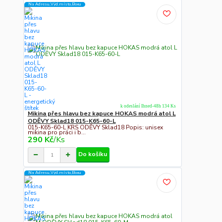
Na Adresu,Výd.místo,Boxu
k odeslání Ihned-48h 134 Ks
Mikina přes hlavu bez kapuce HOKAS modrá atol L
ODĚVY Sklad18 015-K65-60-L
015-K65-60-L KRS ODĚVY Sklad18 Popis: unisex
mikina pro práci i b...
290 Kč
/
Ks
Do košíku
Na Adresu,Výd.místo,Boxu