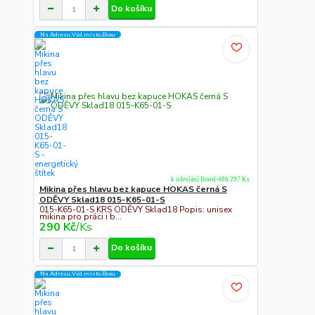
Do košíku
Na Adresu,Výd.místo,Boxu
k odeslání Ihned-48h 297 Ks
Mikina přes hlavu bez kapuce HOKAS černá S
ODĚVY Sklad18 015-K65-01-S
015-K65-01-S KRS ODĚVY Sklad18 Popis: unisex
mikina pro práci i b...
290 Kč
/
Ks
Do košíku
Na Adresu,Výd.místo,Boxu