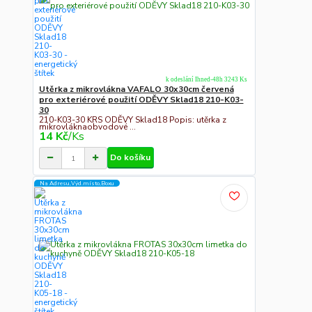
k odeslání Ihned-48h 3243 Ks
Utěrka z mikrovlákna VAFALO 30x30cm červená
pro exteriérové použití ODĚVY Sklad18 210-K03-
30
210-K03-30 KRS ODĚVY Sklad18 Popis: utěrka z
mikrovláknaobvodové ...
14 Kč
/
Ks
Do košíku
Na Adresu,Výd.místo,Boxu