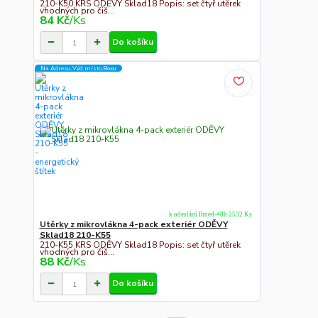
210-K50 KRS ODĚVY Sklad18 Popis: set čtyř utěrek
vhodných pro čiš...
84 Kč
/
Ks
Do košíku
Na Adresu,Výd.místo,Boxu
k odeslání Ihned-48h 2532 Ks
Utěrky z mikrovlákna 4-pack exteriér ODĚVY
Sklad18 210-K55
210-K55 KRS ODĚVY Sklad18 Popis: set čtyř utěrek
vhodných pro čiš...
88 Kč
/
Ks
Do košíku