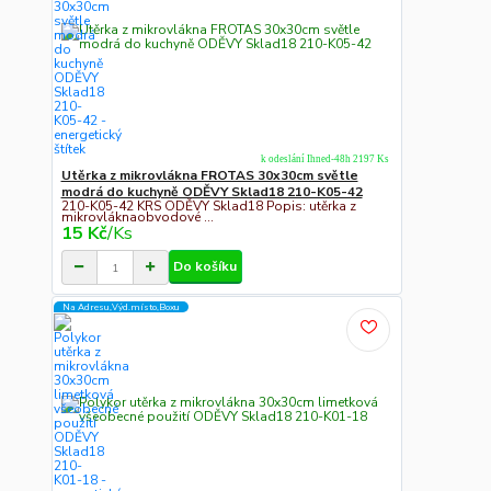
k odeslání Ihned-48h 2197 Ks
Utěrka z mikrovlákna FROTAS 30x30cm světle
modrá do kuchyně ODĚVY Sklad18 210-K05-42
210-K05-42 KRS ODĚVY Sklad18 Popis: utěrka z
mikrovláknaobvodové ...
15 Kč
/
Ks
Do košíku
Na Adresu,Výd.místo,Boxu