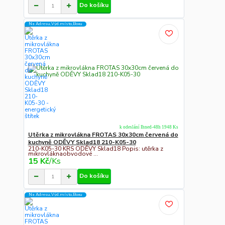
Do košíku
Na Adresu,Výd.místo,Boxu
k odeslání Ihned-48h 1948 Ks
Utěrka z mikrovlákna FROTAS 30x30cm červená do
kuchyně ODĚVY Sklad18 210-K05-30
210-K05-30 KRS ODĚVY Sklad18 Popis: utěrka z
mikrovláknaobvodové ...
15 Kč
/
Ks
Do košíku
Na Adresu,Výd.místo,Boxu