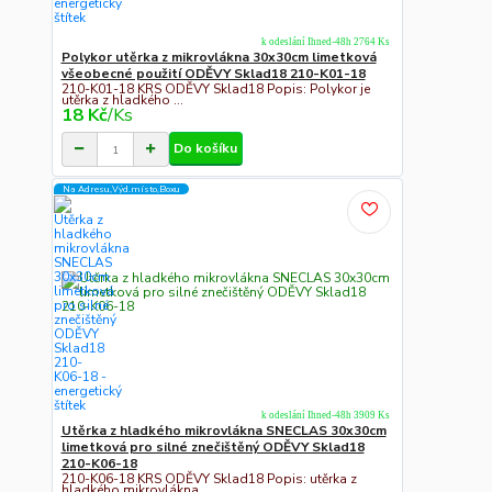
k odeslání Ihned-48h 2764 Ks
Polykor utěrka z mikrovlákna 30x30cm limetková
všeobecné použití ODĚVY Sklad18 210-K01-18
210-K01-18 KRS ODĚVY Sklad18 Popis: Polykor je
utěrka z hladkého ...
18 Kč
/
Ks
Do košíku
Na Adresu,Výd.místo,Boxu
k odeslání Ihned-48h 3909 Ks
Utěrka z hladkého mikrovlákna SNECLAS 30x30cm
limetková pro silné znečištěný ODĚVY Sklad18
210-K06-18
210-K06-18 KRS ODĚVY Sklad18 Popis: utěrka z
hladkého mikrovlákna...