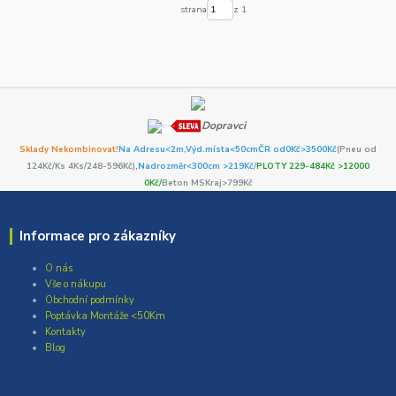
strana
z 1
Dopravci
Sklady Nekombinovat!
Na Adresu<2m,
Výd.místa<50cm
ČR od0Kč
>3500Kč
(Pneu od
124Kč/Ks 4Ks/248-596Kč)
,Nadrozměr<300cm >219Kč/
PLOTY 229-484Kč >12000
0Kč/
Beton MSKraj>799Kč
Informace pro zákazníky
O nás
Vše o nákupu
Obchodní podmínky
Poptávka Montáže <50Km
Kontakty
Blog