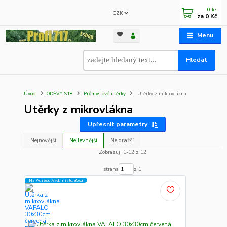
0
ks
CZK
za
0 Kč
Menu
Hledat
Úvod
ODĚVY S18
Průmyslové utěrky
Utěrky z mikrovlákna
Utěrky z mikrovlákna
Upřesnit parametry
Nejnovější
Nejlevnější
Nejdražší
Zobrazuji 1-12 z 12
strana
z 1
Na Adresu,Výd.místo,Boxu