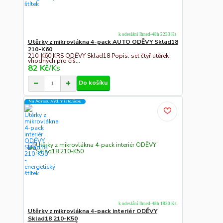
k odeslání Ihned-48h 2233 Ks
Utěrky z mikrovlákna 4-pack AUTO ODĚVY Sklad18
210-K60
210-K60 KRS ODĚVY Sklad18 Popis: set čtyř utěrek
vhodných pro čiš...
82 Kč
/
Ks
Do košíku
Na Adresu,Výd.místo,Boxu
k odeslání Ihned-48h 1830 Ks
Utěrky z mikrovlákna 4-pack interiér ODĚVY
Sklad18 210-K50