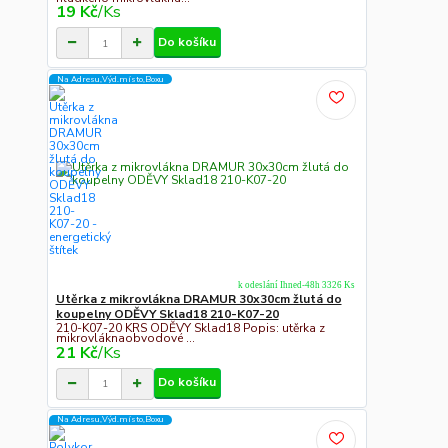
19 Kč
/
Ks
Do košíku
Na Adresu,Výd.místo,Boxu
k odeslání Ihned-48h 3326 Ks
Utěrka z mikrovlákna DRAMUR 30x30cm žlutá do
koupelny ODĚVY Sklad18 210-K07-20
210-K07-20 KRS ODĚVY Sklad18 Popis: utěrka z
mikrovláknaobvodové ...
21 Kč
/
Ks
Do košíku
Na Adresu,Výd.místo,Boxu