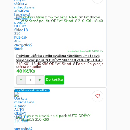
k odeslání Ihned-48h 14895 Ks
Polykor utěrka z mikrovlákna 40x40cm limetková
všeobecné použití ODĚVY Sklad18 210-K01-18-40
210-K01-18-40 KRS ODĚVY Sklad18 Popis: Polykor je
utěrka z hladké...
48 Kč
/
Ks
Do košíku
Na Adresu,Výd.místo,Boxu