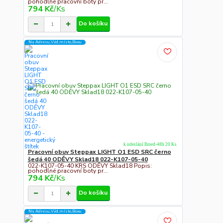
pohodlné pracovní boty pr...
794 Kč
/
Ks
Do košíku
Na Adresu,Výd.místo,Boxu
k odeslání Ihned-48h 20 Ks
Pracovní obuv Steppax LIGHT O1 ESD SRC černo
šedá 40 ODĚVY Sklad18 022-K107-05-40
022-K107-05-40 KRS ODĚVY Sklad18 Popis:
pohodlné pracovní boty pr...
794 Kč
/
Ks
Do košíku
Na Adresu,Výd.místo,Boxu