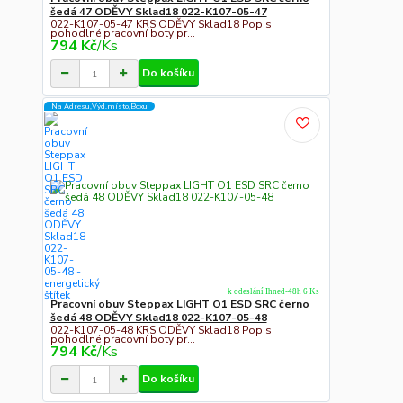
šedá 47 ODĚVY Sklad18 022-K107-05-47
022-K107-05-47 KRS ODĚVY Sklad18 Popis:
pohodlné pracovní boty pr...
794 Kč
/
Ks
Do košíku
Na Adresu,Výd.místo,Boxu
k odeslání Ihned-48h 6 Ks
Pracovní obuv Steppax LIGHT O1 ESD SRC černo
šedá 48 ODĚVY Sklad18 022-K107-05-48
022-K107-05-48 KRS ODĚVY Sklad18 Popis:
pohodlné pracovní boty pr...
794 Kč
/
Ks
Do košíku