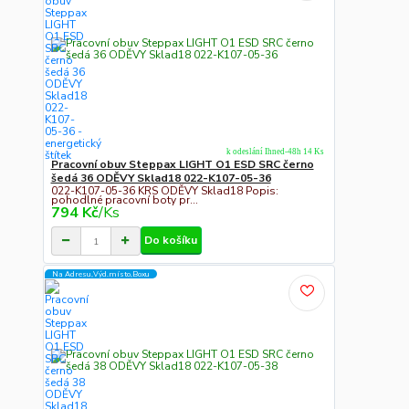
k odeslání Ihned-48h 14 Ks
Pracovní obuv Steppax LIGHT O1 ESD SRC černo
šedá 36 ODĚVY Sklad18 022-K107-05-36
022-K107-05-36 KRS ODĚVY Sklad18 Popis:
pohodlné pracovní boty pr...
794 Kč
/
Ks
Do košíku
Na Adresu,Výd.místo,Boxu