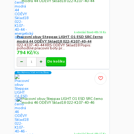
k odeslání Ihned-48h 16 Ks
Pracovní obuv Steppax LIGHT O1 ESD SRC černo
modrá 44 ODĚVY Sklad18 022-K107-40-44
022-K107-40-44 KRS ODĚVY Sklad18 Popis:
pohodlné pracovní boty pr...
794 Kč
/
Ks
Do košíku
Na Adresu,Výd.místo,Boxu