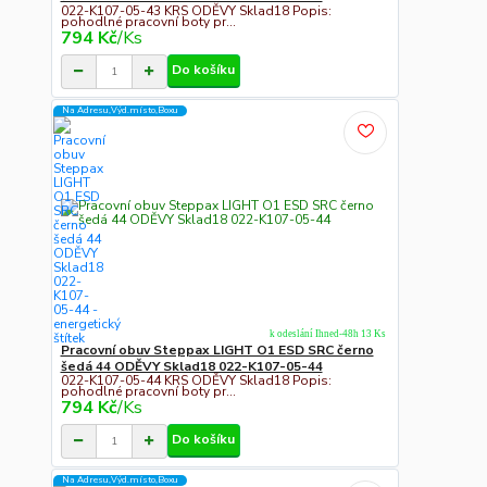
022-K107-05-43 KRS ODĚVY Sklad18 Popis:
pohodlné pracovní boty pr...
794 Kč
/
Ks
Do košíku
Na Adresu,Výd.místo,Boxu
k odeslání Ihned-48h 13 Ks
Pracovní obuv Steppax LIGHT O1 ESD SRC černo
šedá 44 ODĚVY Sklad18 022-K107-05-44
022-K107-05-44 KRS ODĚVY Sklad18 Popis:
pohodlné pracovní boty pr...
794 Kč
/
Ks
Do košíku
Na Adresu,Výd.místo,Boxu