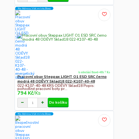
Na Adresu,Výd.místo,Boxu
k odeslání Ihned-48h 7 Ks
Pracovní obuv Steppax LIGHT O1 ESD SRC černo
modrá 48 ODĚVY Sklad18 022-K107-40-48
022-K107-40-48 KRS ODĚVY Sklad18 Popis:
pohodlné pracovní boty pr...
794 Kč
/
Ks
Do košíku
Na Adresu,Výd.místo,Boxu