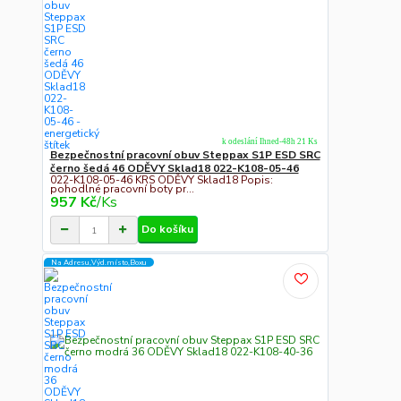
k odeslání Ihned-48h 21 Ks
Bezpečnostní pracovní obuv Steppax S1P ESD SRC
černo šedá 46 ODĚVY Sklad18 022-K108-05-46
022-K108-05-46 KRS ODĚVY Sklad18 Popis:
pohodlné pracovní boty pr...
957 Kč
/
Ks
Do košíku
Na Adresu,Výd.místo,Boxu