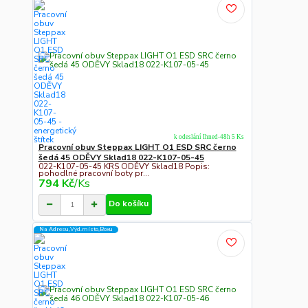
k odeslání Ihned-48h 5 Ks
Pracovní obuv Steppax LIGHT O1 ESD SRC černo
šedá 45 ODĚVY Sklad18 022-K107-05-45
022-K107-05-45 KRS ODĚVY Sklad18 Popis:
pohodlné pracovní boty pr...
794 Kč
/
Ks
Do košíku
Na Adresu,Výd.místo,Boxu