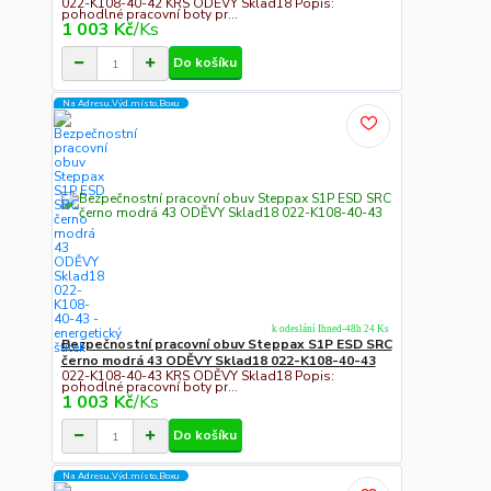
022-K108-40-42 KRS ODĚVY Sklad18 Popis:
pohodlné pracovní boty pr...
1 003 Kč
/
Ks
Do košíku
Na Adresu,Výd.místo,Boxu
k odeslání Ihned-48h 24 Ks
Bezpečnostní pracovní obuv Steppax S1P ESD SRC
černo modrá 43 ODĚVY Sklad18 022-K108-40-43
022-K108-40-43 KRS ODĚVY Sklad18 Popis:
pohodlné pracovní boty pr...
1 003 Kč
/
Ks
Do košíku
Na Adresu,Výd.místo,Boxu