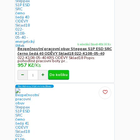
k odeslání Ihned-48h 56 Ks
Bezpečnostní pracovní obuv Steppax S1P ESD SRC
černo šedá 40 ODĚVY Sklad18 022-K108-05-40
022-K108-05-40 KRS ODĚVY Sklad18 Popis:
pohodlné pracovní boty pr...
957 Kč
/
Ks
Do košíku
Na Adresu,Výd.místo,Boxu