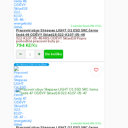
k odeslání Ihned-48h 19 Ks
Pracovní obuv Steppax LIGHT O1 ESD SRC černo
šedá 46 ODĚVY Sklad18 022-K107-05-46
022-K107-05-46 KRS ODĚVY Sklad18 Popis:
pohodlné pracovní boty pr...
794 Kč
/
Ks
Do košíku
Na Adresu,Výd.místo,Boxu
k odeslání Ihned-48h 16 Ks
Pracovní obuv Steppax LIGHT O1 ESD SRC černo