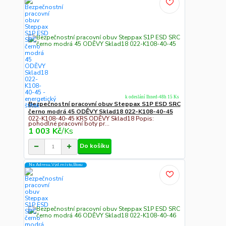
k odeslání Ihned-48h 15 Ks
Bezpečnostní pracovní obuv Steppax S1P ESD SRC
černo modrá 45 ODĚVY Sklad18 022-K108-40-45
022-K108-40-45 KRS ODĚVY Sklad18 Popis:
pohodlné pracovní boty pr...
1 003 Kč
/
Ks
Do košíku
Na Adresu,Výd.místo,Boxu