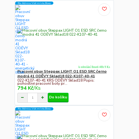
Na Adresu,Výd.místo,Boxu
k odeslání Ihned-48h 9 Ks
Pracovní obuv Steppax LIGHT O1 ESD SRC černo
modrá 41 ODĚVY Sklad18 022-K107-40-41
022-K107-40-41 KRS ODĚVY Sklad18 Popis:
pohodlné pracovní boty pr...
794 Kč
/
Ks
Do košíku
Na Adresu,Výd.místo,Boxu