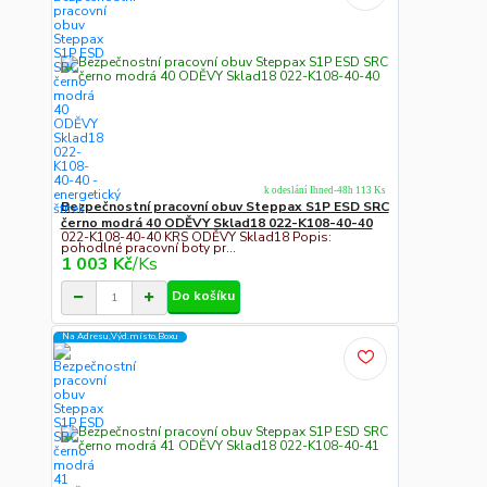
k odeslání Ihned-48h 113 Ks
Bezpečnostní pracovní obuv Steppax S1P ESD SRC
černo modrá 40 ODĚVY Sklad18 022-K108-40-40
022-K108-40-40 KRS ODĚVY Sklad18 Popis:
pohodlné pracovní boty pr...
1 003 Kč
/
Ks
Do košíku
Na Adresu,Výd.místo,Boxu