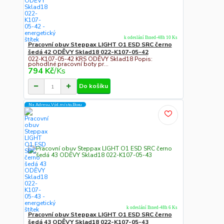
k odeslání Ihned-48h 10 Ks
Pracovní obuv Steppax LIGHT O1 ESD SRC černo
šedá 42 ODĚVY Sklad18 022-K107-05-42
022-K107-05-42 KRS ODĚVY Sklad18 Popis:
pohodlné pracovní boty pr...
794 Kč
/
Ks
Do košíku
Na Adresu,Výd.místo,Boxu
k odeslání Ihned-48h 6 Ks
Pracovní obuv Steppax LIGHT O1 ESD SRC černo
šedá 43 ODĚVY Sklad18 022-K107-05-43