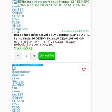
k odeslání Ihned-48h 49 Ks
Bezpečnostní pracovní obuv Steppax S1P ESD SRC
černo šedá 36 ODĚVY Sklad18 022-K108-05-36
022-K108-05-36 KRS ODĚVY Sklad18 Popis:
pohodlné pracovní boty pr...
957 Kč
/
Ks
Do košíku
Na Adresu,Výd.místo,Boxu