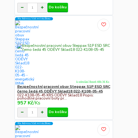
Do košíku
Na Adresu,Výd.místo,Boxu
k odeslání Ihned-48h 36 Ks
Bezpečnostní pracovní obuv Steppax S1P ESD SRC
černo šedá 45 ODĚVY Sklad18 022-K108-05-45
022-K108-05-45 KRS ODĚVY Sklad18 Popis:
pohodlné pracovní boty pr...
957 Kč
/
Ks
Do košíku
Na Adresu,Výd.místo,Boxu