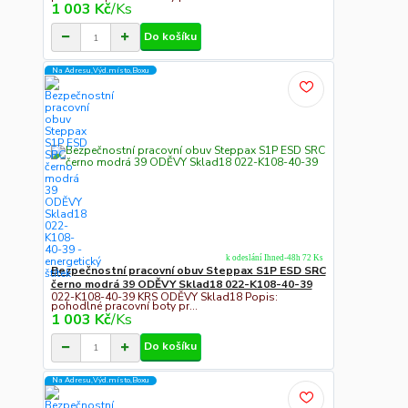
1 003 Kč
/
Ks
Do košíku
Na Adresu,Výd.místo,Boxu
k odeslání Ihned-48h 72 Ks
Bezpečnostní pracovní obuv Steppax S1P ESD SRC
černo modrá 39 ODĚVY Sklad18 022-K108-40-39
022-K108-40-39 KRS ODĚVY Sklad18 Popis:
pohodlné pracovní boty pr...
1 003 Kč
/
Ks
Do košíku
Na Adresu,Výd.místo,Boxu