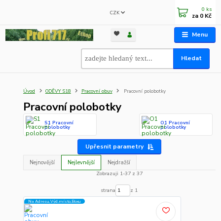
0
ks
CZK
za
0 Kč
Menu
Hledat
Úvod
ODĚVY S18
Pracovní obuv
Pracovní polobotky
Pracovní polobotky
S1 Pracovní
O1 Pracovní
polobotky
polobotky
Upřesnit parametry
Nejnovější
Nejlevnější
Nejdražší
Zobrazuji 1-37 z 37
strana
z 1
Na Adresu,Výd.místo,Boxu