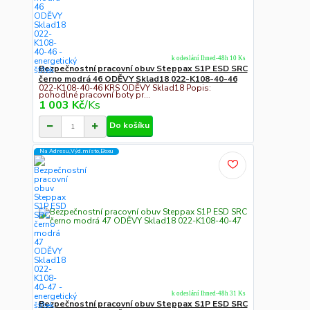
k odeslání Ihned-48h 10 Ks
Bezpečnostní pracovní obuv Steppax S1P ESD SRC
černo modrá 46 ODĚVY Sklad18 022-K108-40-46
022-K108-40-46 KRS ODĚVY Sklad18 Popis:
pohodlné pracovní boty pr...
1 003 Kč
/
Ks
Do košíku
Na Adresu,Výd.místo,Boxu
k odeslání Ihned-48h 31 Ks
Bezpečnostní pracovní obuv Steppax S1P ESD SRC