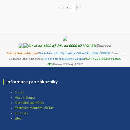
strana
z 1
Dopravci
Sklady Nekombinovat!
Na Adresu<2m,
Výd.místa<50cm
ČR od0Kč
>3500Kč
(Pneu od
124Kč/Ks 4Ks/248-596Kč)
,Nadrozměr<300cm >219Kč/
PLOTY 229-484Kč >12000
0Kč/
Beton MSKraj>799Kč
Informace pro zákazníky
O nás
Vše o nákupu
Obchodní podmínky
Poptávka Montáže <50Km
Kontakty
Blog