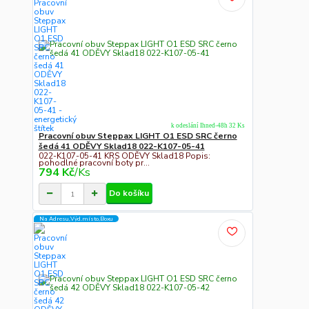
k odeslání Ihned-48h 32 Ks
Pracovní obuv Steppax LIGHT O1 ESD SRC černo
šedá 41 ODĚVY Sklad18 022-K107-05-41
022-K107-05-41 KRS ODĚVY Sklad18 Popis:
pohodlné pracovní boty pr...
794 Kč
/
Ks
Do košíku
Na Adresu,Výd.místo,Boxu