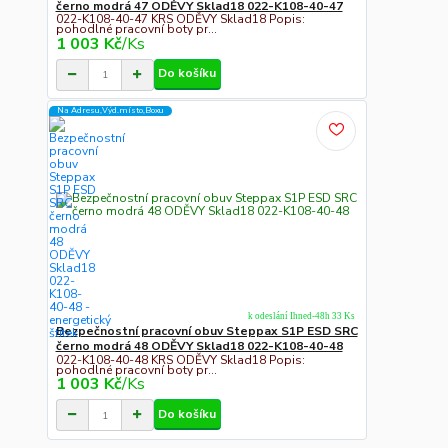
černo modrá 47 ODĚVY Sklad18 022-K108-40-47
022-K108-40-47 KRS ODĚVY Sklad18 Popis:
pohodlné pracovní boty pr...
1 003 Kč
/
Ks
Do košíku
Na Adresu,Výd.místo,Boxu
k odeslání Ihned-48h 33 Ks
Bezpečnostní pracovní obuv Steppax S1P ESD SRC
černo modrá 48 ODĚVY Sklad18 022-K108-40-48
022-K108-40-48 KRS ODĚVY Sklad18 Popis:
pohodlné pracovní boty pr...
1 003 Kč
/
Ks
Do košíku