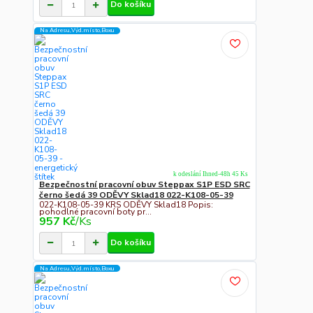
Do košíku
Na Adresu,Výd.místo,Boxu
k odeslání Ihned-48h 45 Ks
Bezpečnostní pracovní obuv Steppax S1P ESD SRC
černo šedá 39 ODĚVY Sklad18 022-K108-05-39
022-K108-05-39 KRS ODĚVY Sklad18 Popis:
pohodlné pracovní boty pr...
957 Kč
/
Ks
Do košíku
Na Adresu,Výd.místo,Boxu