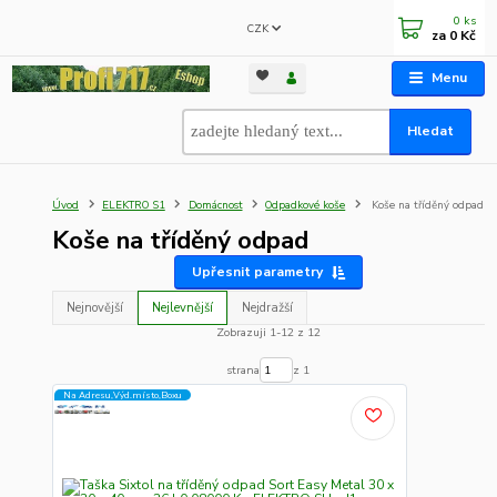
0
ks
CZK
za
0 Kč
Menu
Hledat
Úvod
ELEKTRO S1
Domácnost
Odpadkové koše
Koše na tříděný odpad
Koše na tříděný odpad
Upřesnit parametry
Nejnovější
Nejlevnější
Nejdražší
Zobrazuji 1-12 z 12
strana
z 1
Na Adresu,Výd.místo,Boxu