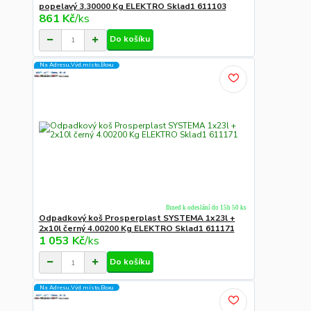
popelavý 3.30000 Kg ELEKTRO Sklad1 611103
861 Kč
/
ks
Do košíku
Na Adresu,Výd.místo,Boxu
Ihned k odeslání do 15h 50 ks
Odpadkový koš Prosperplast SYSTEMA 1x23l +
2x10l černý 4.00200 Kg ELEKTRO Sklad1 611171
1 053 Kč
/
ks
Do košíku
Na Adresu,Výd.místo,Boxu