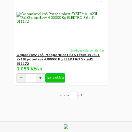
Ihned k odeslání do 15h 17 ks
Odpadkový koš Prosperplast SYSTEMA 1x23l +
2x10l popelavý 4.00000 Kg ELEKTRO Sklad1
611172
1 053 Kč
/
ks
Do košíku
strana
z 1