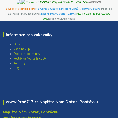
Dopravci
Sklady Nekombinovat!
Na Adresu<2m,
Výd.místa<50cm
ČR od0Kč
>3500Kč
(Pneu od
124Kč/Ks 4Ks/248-596Kč)
,Nadrozměr<300cm >219Kč/
PLOTY 229-484Kč >12000
0Kč/
Beton MSKraj>799Kč
Informace pro zákazníky
O nás
Vše o nákupu
Obchodní podmínky
Poptávka Montáže <50Km
Kontakty
Blog
www.Profi717.cz Napište Nám Dotaz, Poptávku
Napište Nám Dotaz, Poptávku
Poptávka Montáže <50Km