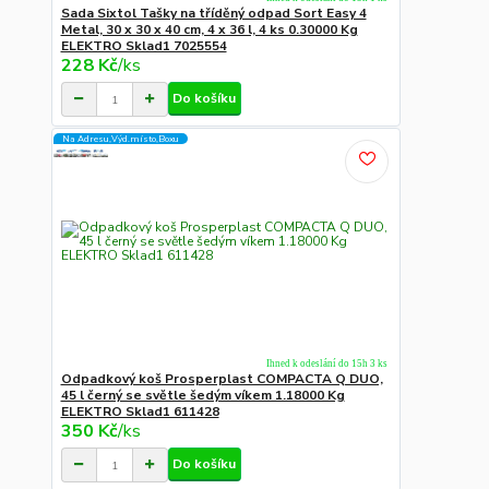
Sada Sixtol Tašky na tříděný odpad Sort Easy 4
Metal, 30 x 30 x 40 cm, 4 x 36 l, 4 ks 0.30000 Kg
ELEKTRO Sklad1 7025554
228 Kč
/
ks
Do košíku
Na Adresu,Výd.místo,Boxu
Ihned k odeslání do 15h 3 ks
Odpadkový koš Prosperplast COMPACTA Q DUO,
45 l černý se světle šedým víkem 1.18000 Kg
ELEKTRO Sklad1 611428
350 Kč
/
ks
Do košíku