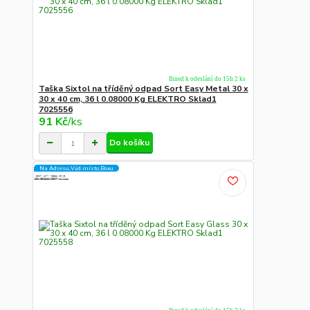
Ihned k odeslání do 15h 2 ks
Taška Sixtol na tříděný odpad Sort Easy Metal 30 x
30 x 40 cm, 36 l 0.08000 Kg ELEKTRO Sklad1
7025556
91 Kč
/
ks
Do košíku
Na Adresu,Výd.místo,Boxu