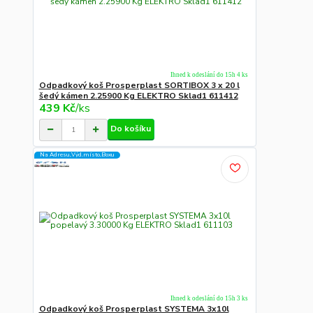
Ihned k odeslání do 15h 4 ks
Odpadkový koš Prosperplast SORTIBOX 3 x 20 l
šedý kámen 2.25900 Kg ELEKTRO Sklad1 611412
439 Kč
/
ks
Do košíku
Na Adresu,Výd.místo,Boxu
Ihned k odeslání do 15h 3 ks
Odpadkový koš Prosperplast SYSTEMA 3x10l