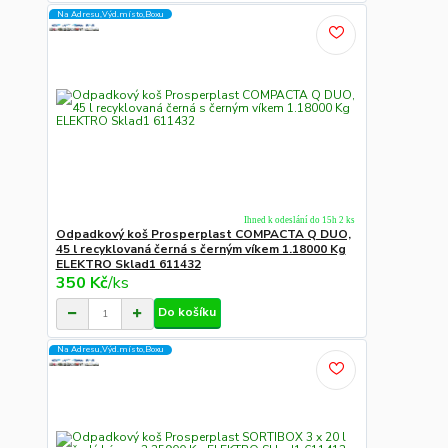
Na Adresu,Výd.místo,Boxu
Ihned k odeslání do 15h 2 ks
Odpadkový koš Prosperplast COMPACTA Q DUO,
45 l recyklovaná černá s černým víkem 1.18000 Kg
ELEKTRO Sklad1 611432
350 Kč
/
ks
Do košíku
Na Adresu,Výd.místo,Boxu