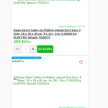
Ihned k odeslání do 15h 3 ks
Sada Sixtol tašky na tříděný odpad Sort Easy 3
Slim, 18 x 30 x 40 cm, 3 x 22 l, 3 ks 0.20000 Kg
ELEKTRO Sklad1 7025572
193 Kč
/
ks
Do košíku
Na Adresu,Výd.místo,Boxu
Ihned k odeslání do 15h 1 ks