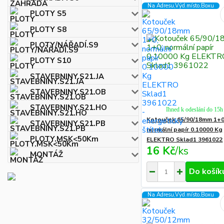
Na Adresu,Výd.místo,Boxu
PLOTY S5
PLOTY S8
PLOTY/NÁŘADÍ.S9
PLOTY S10
STAVEBNINY.S21.JA
STAVEBNINY.S21.OB
STAVEBNINY.S21.HO
Ihned k odeslání do 15h
Kotouček 65/90/18mm 1+0
STAVEBNINY.S21.PB
normální papír 0.10000 Kg
PLOTY.MSK<50Km
ELEKTRO Sklad1 3961022
16 Kč
/
ks
MONTÁŽ
Do košík
Na Adresu,Výd.místo,Boxu