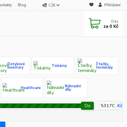
ontakty
Blog
Přihlášení
CZK
0
ks
za
0 Kč
Dotykové
Čtečky,
Tiskárny
monitory
terminály
Náhradní
Healthcare
díly
Do
Kč