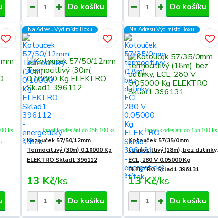
u
Do košíku
Do košíku
Na Adresu,Výd.místo,Boxu
Na Adresu,Výd.místo,Boxu
100 ks
Ihned k odeslání do 15h 100 ks
Ihned k odeslání do 15h 100 ks
,
Kotouček 57/50/12mm
Kotouček 57/35/0mm
Termocitlivý (30m) 0.10000 Kg
termocitlivý (18m), bez dutinky,
ELEKTRO Sklad1 396112
ECL, 280 V 0.05000 Kg
ELEKTRO Sklad1 396131
13 Kč
/
ks
13 Kč
/
ks
u
Do košíku
Do košíku