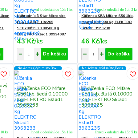
 30 ks
Ihned k odeslání do 15h 1 ks
Ihned k odeslání do 15h 3 ks
llicon
Náhradní díl Star Micronics
Klíčenka KEA Mifare S50 1kb,
FLAT CABLE 19x205
modrá 0.10000 Kg ELEKTRO
d1
SCP700/298 0.00500 Kg
Sklad1 3963238
ELEKTRO Sklad1 39994087
43 Kč
/
ks
46 Kč
/
ks
u
Do košíku
Do košíku
Na Adresu,Výd.místo,Boxu
Na Adresu,Výd.místo,Boxu
 10 ks
Ihned k odeslání do 15h 1 ks
Ihned k odeslání do 15h 5 ks