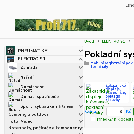
Esh
Úvod
ELEKTRO S1
PNEUMATIKY
Pokladní s
ELEKTRO S1
Mobilní registrační pok
terminály
Zahrada
Nářadí
Zákaznické
Domácnost
displeje,
klávesnice,
pokladní
Domácí spotřebiče
zásuvky
Sport, cyklistika a fitness
Cena:
Kč
Camping a outdoor
Ihned-24h k odeslá
Foto, Video
Notebooky, počítače a komponenty