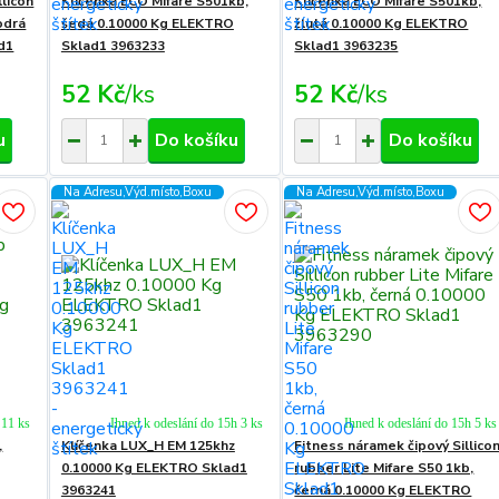
llicon
Klíčenka ECO Mifare S501kb,
Klíčenka ECO Mifare S501kb,
odrá
šedá 0.10000 Kg ELEKTRO
žlutá 0.10000 Kg ELEKTRO
d1
Sklad1 3963233
Sklad1 3963235
52 Kč
/
ks
52 Kč
/
ks
u
Do košíku
Do košíku
Na Adresu,Výd.místo,Boxu
Na Adresu,Výd.místo,Boxu
 11 ks
Ihned k odeslání do 15h 3 ks
Ihned k odeslání do 15h 5 ks
,
Klíčenka LUX_H EM 125khz
Fitness náramek čipový Sillico
0.10000 Kg ELEKTRO Sklad1
rubber Lite Mifare S50 1kb,
3963241
černá 0.10000 Kg ELEKTRO