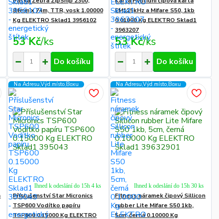
Páska Zebra ZipShip 2300,
Karta Hybridní čipová karta
84mm x 74m, TTR, vosk 1.00000
EM125kHz a Mifare S50, 1kb
Kg ELEKTRO Sklad1 3956102
0.01000 Kg ELEKTRO Sklad1
3963207
53 Kč
/
ks
53 Kč
/
ks
Do košíku
Do košíku
Na Adresu,Výd.místo,Boxu
Na Adresu,Výd.místo,Boxu
Ihned k odeslání do 15h 4 ks
Ihned k odeslání do 15h 30 ks
n
Příslušenství Star Micronics
Fitness náramek čipový Sillicon
TSP600 Vodítko papíru
rubber Lite Mifare S50 1kb,
TSP600 0.15000 Kg ELEKTRO
5cm, černá 0.10000 Kg