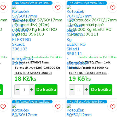
Na Adresu,Výd.místo,Boxu
Na Adresu,Výd.místo,Boxu
 18 ks
Ihned k odeslání do 15h 84 ks
Ihned k odeslání do 15h 100 ks
,
Kotouček 57/60/17mm
Kotouček 76/70/17mm 1+0,
Termocitlivý (42m) 0.08000 Kg
normální papír 0.15000 Kg
ELEKTRO Sklad1 396103
ELEKTRO Sklad1 396111
18 Kč
/
ks
19 Kč
/
ks
u
Do košíku
Do košíku
Na Adresu,Výd.místo,Boxu
Na Adresu,Výd.místo,Boxu