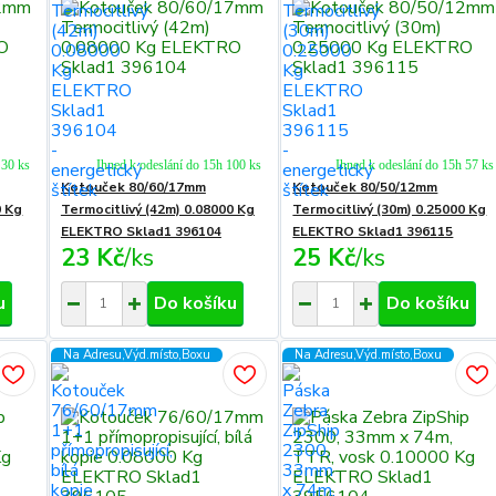
 30 ks
Ihned k odeslání do 15h 100 ks
Ihned k odeslání do 15h 57 ks
Kotouček 80/60/17mm
Kotouček 80/50/12mm
0 Kg
Termocitlivý (42m) 0.08000 Kg
Termocitlivý (30m) 0.25000 Kg
ELEKTRO Sklad1 396104
ELEKTRO Sklad1 396115
23 Kč
/
ks
25 Kč
/
ks
u
Do košíku
Do košíku
Na Adresu,Výd.místo,Boxu
Na Adresu,Výd.místo,Boxu