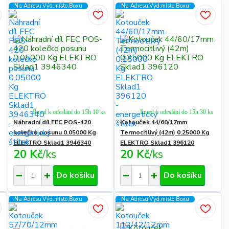
Na Adresu,Výd.místo,Boxu
Na Adresu,Výd.místo,Boxu
Ihned k odeslání do 15h 10 ks
Ihned k odeslání do 15h 30 ks
Náhradní díl FEC POS-420
Kotouček 44/60/17mm
kolečko posunu 0.05000 Kg
Termocitlivý (42m) 0.25000 Kg
ELEKTRO Sklad1 3946340
ELEKTRO Sklad1 396120
20 Kč
/
ks
20 Kč
/
ks
Do košíku
Do košíku
Na Adresu,Výd.místo,Boxu
Na Adresu,Výd.místo,Boxu