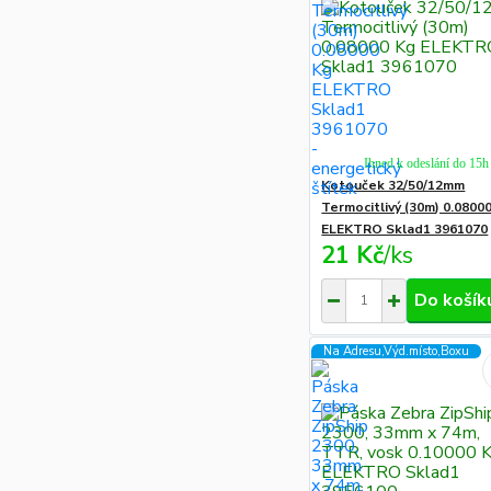
Ihned k odeslání do 15h
Kotouček 32/50/12mm
Termocitlivý (30m) 0.0800
ELEKTRO Sklad1 3961070
21 Kč
/
ks
Do košík
Na Adresu,Výd.místo,Boxu