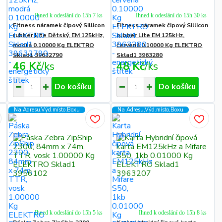
Ihned k odeslání do 15h 7 ks
Ihned k odeslání do 15h 30 ks
Fitness náramek čipový Sillicon
Fitness náramek čipový Sillicon
rubber Lite Dětský, EM 125kHz,
rubber Lite EM 125kHz,
modrá 0.10000 Kg ELEKTRO
červená 0.10000 Kg ELEKTRO
Sklad1 39632790
Sklad1 3963280
46 Kč
/
ks
48 Kč
/
ks
Do košíku
Do košíku
Na Adresu,Výd.místo,Boxu
Na Adresu,Výd.místo,Boxu
Ihned k odeslání do 15h 5 ks
Ihned k odeslání do 15h 8 ks