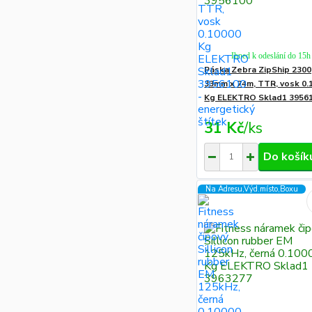
Ihned k odeslání do 15h
Páska Zebra ZipShip 2300
33mm x 74m, TTR, vosk 0.
Kg ELEKTRO Sklad1 3956
31 Kč
/
ks
Do košík
Na Adresu,Výd.místo,Boxu