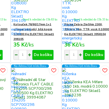
 13 ks
Ihned k odeslání do 15h 83 ks
Ihned k odeslání do 15h 35 ks
,
Kotouček 76/60/17mm 1+1
Páska Zebra ZipShip 2300,
10000
přímopropisující, bílá kopie
33mm x 74m, TTR, vosk 0.1000
100
0.08000 Kg ELEKTRO Sklad1
Kg ELEKTRO Sklad1 3956104
396105
35 Kč
/
ks
36 Kč
/
ks
u
Do košíku
Do košíku
Na Adresu,Výd.místo,Boxu
Na Adresu,Výd.místo,Boxu