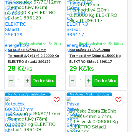
Ihned k odeslání do 15h 19 ks
Ihned k odeslání do 15h 100 ks
Kotouček 57/70/12mm
Kotouček 112/42/12mm
Termocitlivý (61m) 0.20000 Kg
Termocitlivý (20m) 0.15000 Kg
ELEKTRO Sklad1 396129
ELEKTRO Sklad1 396117
28 Kč
/
ks
29 Kč
/
ks
Do košíku
Do košíku
Na Adresu,Výd.místo,Boxu
Na Adresu,Výd.místo,Boxu