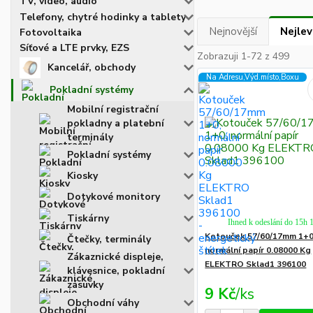
TV, video, audio
Telefony, chytré hodinky a tablety
Nejnovější
Nejlev
Fotovoltaika
Síťové a LTE prvky, EZS
Zobrazuji 1-72 z 499
Kancelář, obchody
Na Adresu,Výd.místo,Boxu
Pokladní systémy
Mobilní registrační
pokladny a platební
terminály
Pokladní systémy
Kiosky
Dotykové monitory
Tiskárny
Ihned k odeslání do 15h 
Kotouček 57/60/17mm 1+0
Čtečky, terminály
normální papír 0.08000 Kg
Zákaznické displeje,
ELEKTRO Sklad1 396100
klávesnice, pokladní
zásuvky
9 Kč
/
ks
Obchodní váhy