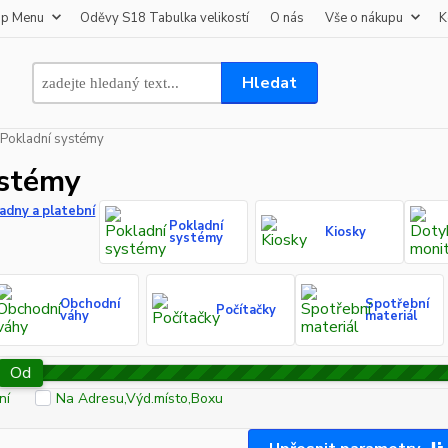
op Menu
Oděvy S18 Tabulka velikostí
O nás
Vše o nákupu
K
Hledat
Pokladní systémy
ystémy
ladny a platební
Pokladní
Kiosky
systémy
Obchodní
Spotřební
Počítačky
váhy
materiál
Od
ní
Na Adresu,Výd.místo,Boxu