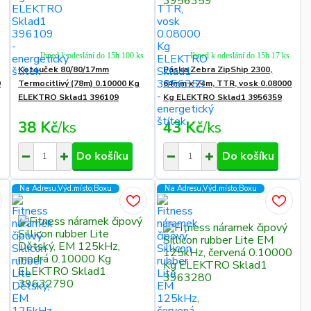
Ihned k odeslání do 15h 100 ks
Ihned k odeslání do 15h 17 ks
Kotouček 80/80/17mm
Páska Zebra ZipShip 2300,
0
Termocitlivý (78m) 0.10000 Kg
64mm x 74m, TTR, vosk 0.08000
ELEKTRO Sklad1 396109
Kg ELEKTRO Sklad1 3956359
38 Kč
/
ks
43 Kč
/
ks
Do košíku
Do košíku
Na Adresu,Výd.místo,Boxu
Na Adresu,Výd.místo,Boxu