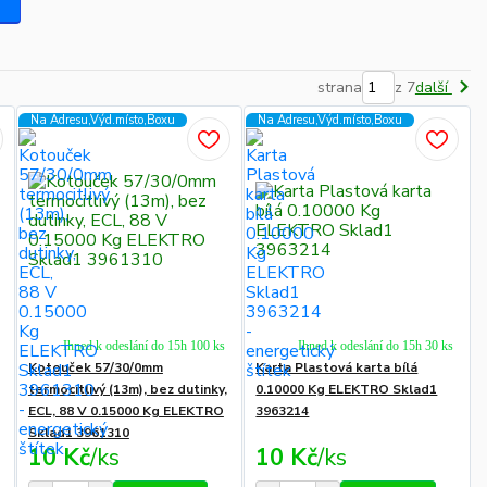
strana
z 7
další
Na Adresu,Výd.místo,Boxu
Na Adresu,Výd.místo,Boxu
Ihned k odeslání do 15h 100 ks
Ihned k odeslání do 15h 30 ks
Kotouček 57/30/0mm
Karta Plastová karta bílá
termocitlivý (13m), bez dutinky,
0.10000 Kg ELEKTRO Sklad1
ECL, 88 V 0.15000 Kg ELEKTRO
3963214
Sklad1 3961310
10 Kč
/
ks
10 Kč
/
ks