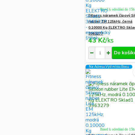
Ihned k odeslání do 15h
Fitness náramek čipový Si
rubber EM 125kHz, černá
0.10000 Kg ELEKTRO Skla
3963277
43 Kč
/
ks
Do košík
Na Adresu,Výd.místo,Boxu
Ihned k odeslání do 15h