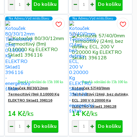
Do košíku
Do košíku
Na Adresu,Výd.místo,Boxu
Na Adresu,Výd.místo,Boxu
Ihned k odeslání do 15h 100 ks
Ihned k odeslání do 15h 100 ks
Kotouček 80/30/12mm
Kotouček 57/40/0mm
Termocitlivý (9m) 0.10000 Kg
Termocitlivý (24m), bez dutinky,
ELEKTRO Sklad1 396116
ECL, 200 V 0.20000 Kg
ELEKTRO Sklad1 396128
14 Kč
/
ks
14 Kč
/
ks
Do košíku
Do košíku