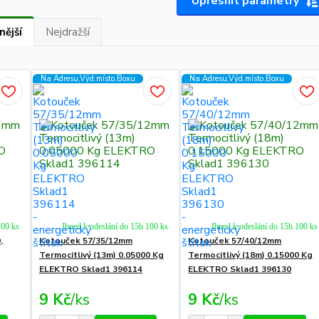
Upřesnit parametry
nější
Nejdražší
Na Adresu,Výd.místo,Boxu
Na Adresu,Výd.místo,Boxu
100 ks
Ihned k odeslání do 15h 100 ks
Ihned k odeslání do 15h 100 ks
,
Kotouček 57/35/12mm
Kotouček 57/40/12mm
Termocitlivý (13m) 0.05000 Kg
Termocitlivý (18m) 0.15000 Kg
ELEKTRO Sklad1 396114
ELEKTRO Sklad1 396130
9 Kč
/
ks
9 Kč
/
ks