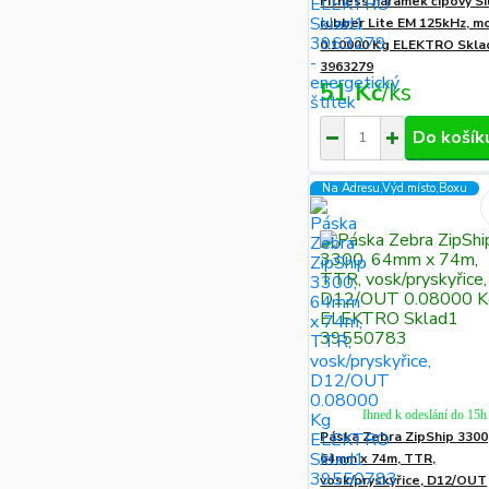
Fitness náramek čipový Si
rubber Lite EM 125kHz, m
0.10000 Kg ELEKTRO Skla
3963279
51 Kč
/
ks
Do košík
Na Adresu,Výd.místo,Boxu
Ihned k odeslání do 15h
Páska Zebra ZipShip 3300
64mm x 74m, TTR,
vosk/pryskyřice, D12/OUT