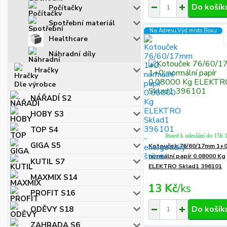
Do košík
Počítačky
Spotřební materiál
Na Adresu,Výd.místo,Boxu
Healthcare
Náhradní díly
Hračky
Dle výrobce
NÁŘADÍ S2
HOBY S3
TOP S4
Ihned k odeslání do 15h 
GIGA S5
Kotouček 76/60/17mm 1+0
normální papír 0.08000 Kg
KUTIL S7
ELEKTRO Sklad1 396101
MAXMIX S14
13 Kč
/
ks
PROFIT S16
Do košík
ODĚVY S18
ZAHRADA S6