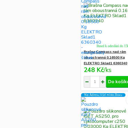
Ihned k odeslání do 15
Brašna Compass nad rám
oboustranná 0.16500 Kg
ELEKTRO Sklad1 6360340
248 Kč
/
ks
Do košík
Na Adresu,Výd.místo,Boxu