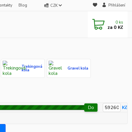
ontakty
Blog
Přihlášení
CZK
0
ks
za
0 Kč
Trekingová
Gravel kola
kola
Do
Kč