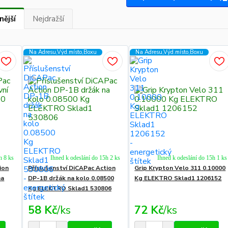
nější
Nejdražší
Na Adresu,Výd.místo,Boxu
Na Adresu,Výd.místo,Boxu
h 8 ks
Ihned k odeslání do 15h 2 ks
Ihned k odeslání do 15h 1 ks
ion
Příslušenství DiCAPac Action
Grip Krypton Velo 311 0.10000
na
DP-1B držák na kolo 0.08500
Kg ELEKTRO Sklad1 1206152
Kg ELEKTRO Sklad1 530806
58 Kč
/
ks
72 Kč
/
ks