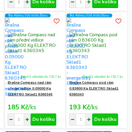
Do košíku
Do košíku
Na Adresu,Výd.místo,Boxu
Na Adresu,Výd.místo,Boxu
Ihned k odeslání do 15h 1 ks
Ihned k odeslání do 15h 1 ks
Brašna Compass nad rám
Brašna Compass pod rám
-
přední vidlice 0.09000 Kg
0.83600 Kg ELEKTRO Sklad1
ELEKTRO Sklad1 6360345
6360343
185 Kč
/
ks
193 Kč
/
ks
Do košíku
Do košíku