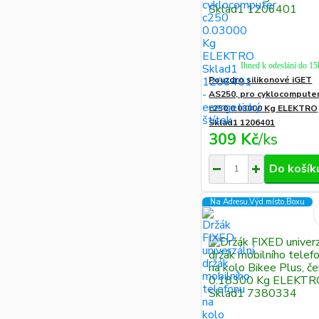
Ihned k odeslání do 15
Pouzdro silikonové iGET
AS250, pro cyklocompute
c250 0.03000 Kg ELEKTRO
Sklad1 1206401
309 Kč
/
ks
Do košík
Na Adresu,Výd.místo,Boxu