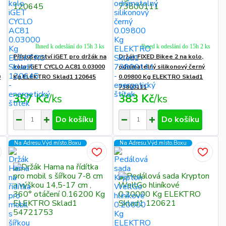
Ihned k odeslání do 15h 3 ks
Ihned k odeslání do 15h 2 ks
Příslušenství iGET pro držák na
Držák FIXED Bikee 2 na kolo,
kolo iGET CYCLO AC81 0.03000
odnímatelný silikonový černý
0
Kg ELEKTRO Sklad1 120645
0.09800 Kg ELEKTRO Sklad1
73800111
357 Kč
/
ks
383 Kč
/
ks
Do košíku
Do košíku
Na Adresu,Výd.místo,Boxu
Na Adresu,Výd.místo,Boxu