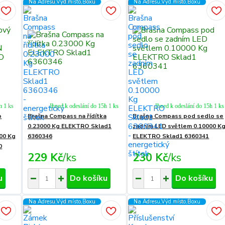
Na Adresu,Výd.místo,Boxu
Na Adresu,Výd.místo,Boxu
h 1 ks
Ihned k odeslání do 15h 1 ks
Ihned k odeslání do 15h 1 ks
o
Brašna Compass na řídítka
Brašna Compass pod sedlo se
0.23000 Kg ELEKTRO Sklad1
zadním LED světlem 0.10000 K
00 Kg
6360346
ELEKTRO Sklad1 6360341
0
229 Kč
/
ks
230 Kč
/
ks
u
Do košíku
Do košíku
Na Adresu,Výd.místo,Boxu
Na Adresu,Výd.místo,Boxu