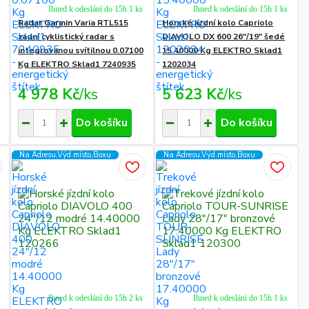
Ihned k odeslání do 15h 1 ks
Ihned k odeslání do 15h 1 ks
Radar Garmin Varia RTL515
Horské jízdní kolo Capriolo
zadní cyklistický radar s
DIAVOLO DX 600 26"/19" šedé
integrovanou svítilnou 0.07100
15.40000 Kg ELEKTRO Sklad1
Kg ELEKTRO Sklad1 7240935
1202034
4 978 Kč
/
ks
5 623 Kč
/
ks
Do košíku
Do košíku
Na Adresu,Výd.místo,Boxu
Na Adresu,Výd.místo,Boxu
Ihned k odeslání do 15h 2 ks
Ihned k odeslání do 15h 1 ks