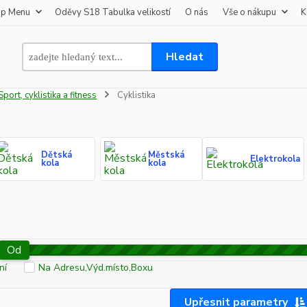
op Menu
Oděvy S18 Tabulka velikostí
O nás
Vše o nákupu
K
Hledat
Sport, cyklistika a fitness
Cyklistika
Dětská
Městská
Elektrokola
kola
kola
Od
ní
Na Adresu,Výd.místo,Boxu
Upřesnit parametry