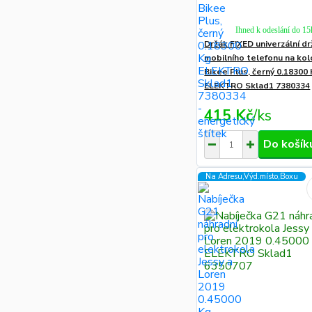
Ihned k odeslání do 15
Držák FIXED univerzální d
mobilního telefonu na kol
Bikee Plus, černý 0.18300
ELEKTRO Sklad1 7380334
415 Kč
/
ks
Do košík
Na Adresu,Výd.místo,Boxu