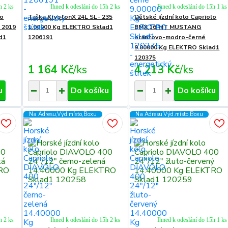
h 2 ks
Ihned k odeslání do 15h 2 ks
Ihned k odeslání do 15h 1 ks
ro
Taška KryptonX 24L SL- 235
Dětské jízdní kolo Capriolo
n 2019
1.00000 Kg ELEKTRO Sklad1
BMX 16"HT MUSTANG
d1
1206191
oranžovo-modro-černé
9.00000 Kg ELEKTRO Sklad1
120375
1 164 Kč
/
ks
4 213 Kč
/
ks
u
Do košíku
Do košíku
Na Adresu,Výd.místo,Boxu
Na Adresu,Výd.místo,Boxu
h 2 ks
Ihned k odeslání do 15h 2 ks
Ihned k odeslání do 15h 1 ks