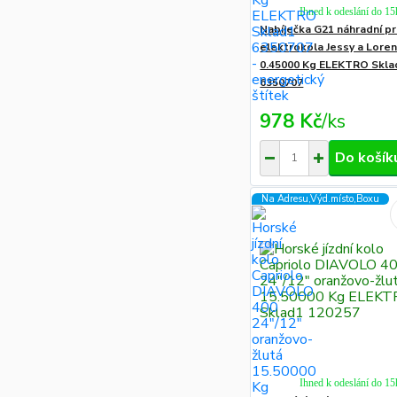
Ihned k odeslání do 15
Nabíječka G21 náhradní p
elektrokola Jessy a Lore
0.45000 Kg ELEKTRO Skla
6350707
978 Kč
/
ks
Do košík
Na Adresu,Výd.místo,Boxu
Ihned k odeslání do 15