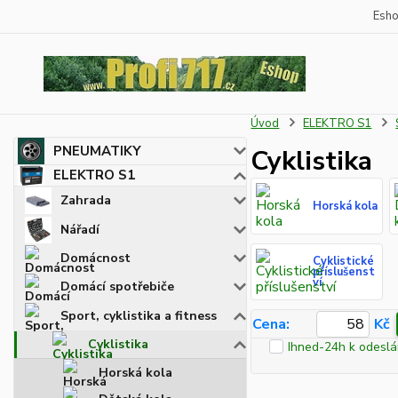
Esh
Úvod
ELEKTRO S1
PNEUMATIKY
Cyklistika
ELEKTRO S1
Zahrada
Horská kola
Nářadí
Domácnost
Cyklistické
příslušenst
ví
Domácí spotřebiče
Sport, cyklistika a fitness
Cena:
Kč
Cyklistika
Ihned-24h k odeslá
Horská kola