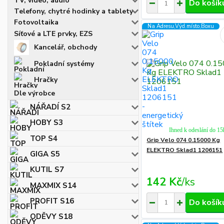
TV, video, audio
Do košík
Telefony, chytré hodinky a tablety
Fotovoltaika
Na Adresu,Výd.místo,Boxu
Síťové a LTE prvky, EZS
Kancelář, obchody
Pokladní systémy
Hračky
Dle výrobce
NÁŘADÍ S2
HOBY S3
Ihned k odeslání do 15
TOP S4
Grip Velo 074 0.15000 Kg
ELEKTRO Sklad1 1206151
GIGA S5
KUTIL S7
142 Kč
/
ks
MAXMIX S14
PROFIT S16
Do košík
ODĚVY S18