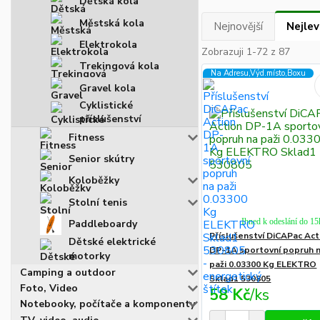
Dětská kola
Městská kola
Nejnovější
Nejlev
Elektrokola
Zobrazuji 1-72 z 87
Trekingová kola
Na Adresu,Výd.místo,Boxu
Gravel kola
Cyklistické
příslušenství
Fitness
Senior skútry
Koloběžky
Stolní tenis
Ihned k odeslání do 15
Paddleboardy
Příslušenství DiCAPac Act
Dětské elektrické
DP-1A sportovní popruh 
motorky
paži 0.03300 Kg ELEKTRO
Camping a outdoor
Sklad1 530805
Foto, Video
58 Kč
/
ks
Notebooky, počítače a komponenty