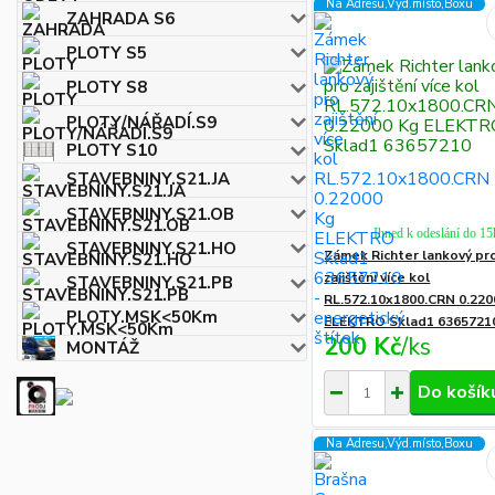
Na Adresu,Výd.místo,Boxu
ZAHRADA S6
PLOTY S5
PLOTY S8
PLOTY/NÁŘADÍ.S9
PLOTY S10
STAVEBNINY.S21.JA
STAVEBNINY.S21.OB
Ihned k odeslání do 15
STAVEBNINY.S21.HO
Zámek Richter lankový pr
zajištění více kol
STAVEBNINY.S21.PB
RL.572.10x1800.CRN 0.220
PLOTY.MSK<50Km
ELEKTRO Sklad1 6365721
200 Kč
/
ks
MONTÁŽ
Do košík
Na Adresu,Výd.místo,Boxu