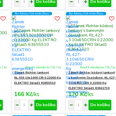
u
Do košíku
Do košíku
Na Adresu,Výd.místo,Boxu
Na Adresu,Výd.místo,Boxu
h 2 ks
Ihned k odeslání do 15h 1 ks
Ihned k odeslání do 15h 2 ks
Zámek Richter lankový
Zámek Richter kódový lankový
RL.555.10x1000.CIR 0.22000 Kg
s barevným číselníkem. RL.427
ELEKTRO Sklad1 63655510
3.10x650.CRN 0.22000 Kg
ELEKTRO Sklad1 63642710
166 Kč
/
ks
170 Kč
/
ks
u
Do košíku
Do košíku