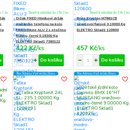
h 1 ks
Ihned k odeslání do 15h 3 ks
Ihned k odeslání do 15h 1 ks
ržák
Držák FIXED Hliníkový držák
Brýle Krypton M7861CB
o
mobilního telefonu na kolo
sportovní fialové 0.10000 Kg
 Kg
FIXED Bikee ALU 2 s otočnou
ELEKTRO Sklad1 120600
hlavou, černý 0.18300 Kg
ELEKTRO Sklad1 7380122
422 Kč
/
ks
457 Kč
/
ks
u
Do košíku
Do košíku
Na Adresu,Výd.místo,Boxu
Na Adresu,Výd.místo,Boxu