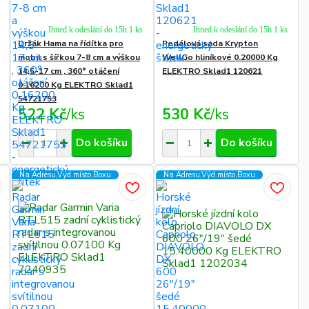
Ihned k odeslání do 15h 1 ks
Ihned k odeslání do 15h 1 ks
Držák Hama na řídítka pro
Pedálová sada Krypton
mobil s šířkou 7-8 cm a výškou
WellGo hliníkové 0.20000 Kg
14,5-17 cm , 360° otáčení
ELEKTRO Sklad1 120621
0.16200 Kg ELEKTRO Sklad1
54721753
522 Kč
/
ks
530 Kč
/
ks
Do košíku
Do košíku
Na Adresu,Výd.místo,Boxu
Na Adresu,Výd.místo,Boxu