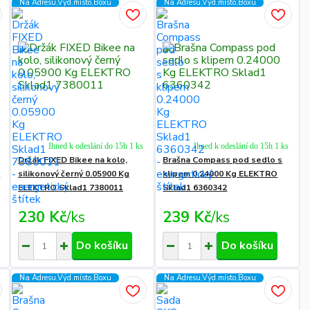
Na Adresu,Výd.místo,Boxu
Na Adresu,Výd.místo,Boxu
Ihned k odeslání do 15h 1 ks
Ihned k odeslání do 15h 1 ks
Držák FIXED Bikee na kolo,
Brašna Compass pod sedlo s
g
silikonový černý 0.05900 Kg
klipem 0.24000 Kg ELEKTRO
ELEKTRO Sklad1 7380011
Sklad1 6360342
230 Kč
/
ks
239 Kč
/
ks
Do košíku
Do košíku
Na Adresu,Výd.místo,Boxu
Na Adresu,Výd.místo,Boxu