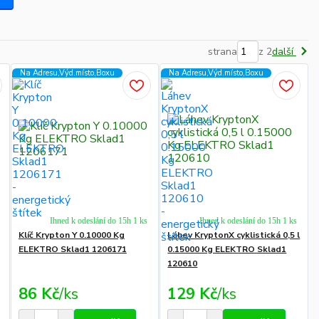
strana
z 2
další
Na Adresu,Výd.místo,Boxu
Na Adresu,Výd.místo,Boxu
Ihned k odeslání do 15h 1 ks
Ihned k odeslání do 15h 1 ks
Klíč Krypton Y 0.10000 Kg
Láhev KryptonX cyklistická 0,5 l
ELEKTRO Sklad1 1206171
0.15000 Kg ELEKTRO Sklad1
120610
86 Kč
/
ks
129 Kč
/
ks