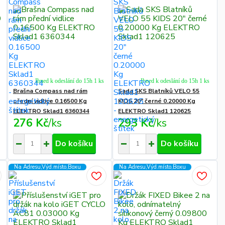
Ihned k odeslání do 15h 1 ks
Ihned k odeslání do 15h 1 ks
Brašna Compass nad rám
Sada SKS Blatníků VELO 55
přední vidlice 0.16500 Kg
KIDS 20" černé 0.20000 Kg
ELEKTRO Sklad1 6360344
ELEKTRO Sklad1 120625
276 Kč
/
ks
293 Kč
/
ks
Do košíku
Do košíku
Na Adresu,Výd.místo,Boxu
Na Adresu,Výd.místo,Boxu