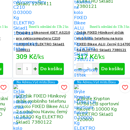
h 1 ks
Ihned k odeslání do 15h 2 ks
Ihned k odeslání do 15h 3 ks
Pouzdro silikonové iGET AS210
Držák FIXED Hliníkový držák
r
pro cyklocomputeru C210
mobilního telefonu na kolo
0.03000 Kg ELEKTRO Sklad1
FIXED Bikee ALU, černý 0.1470
1206411
Kg ELEKTRO Sklad1 7380121
309 Kč
/
ks
317 Kč
/
ks
u
Do košíku
Do košíku
Na Adresu,Výd.místo,Boxu
Na Adresu,Výd.místo,Boxu