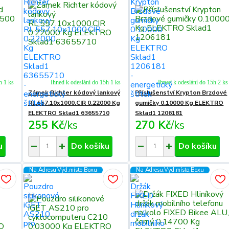
h 1 ks
Ihned k odeslání do 15h 1 ks
Ihned k odeslání do 15h 2 ks
Zámek Richter kódový lankový
Příslušenství Krypton Brzdové
RL.557.10x1000.CIR 0.22000 Kg
gumičky 0.10000 Kg ELEKTRO
ELEKTRO Sklad1 63655710
Sklad1 1206181
255 Kč
/
ks
270 Kč
/
ks
u
Do košíku
Do košíku
Na Adresu,Výd.místo,Boxu
Na Adresu,Výd.místo,Boxu