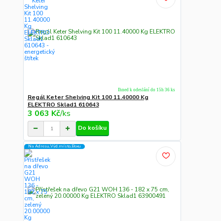
Ihned k odeslání do 15h 36 ks
Regál Keter Shelving Kit 100 11.40000 Kg
ELEKTRO Sklad1 610643
3 063 Kč
/
ks
Do košíku
Na Adresu,Výd.místo,Boxu