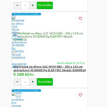
Do košíku
Na Adresu,Výd.místo,Boxu
Ihned k odeslání do 15h 35 ks
Přístřešek na dřevo G21 WOH 682 - 302 x 119 cm,
antracitový 30.00000 Kg ELEKTRO Sklad1 63900516
5 289 Kč
/
ks
Do košíku
Na Adresu,Výd.místo,Boxu