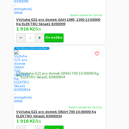
Ihned k odeslání do 15h 6 ks
Výztuha G21 pro domek GAH 1085, 1300 13.50000
Kg ELEKTRO Sklad1 6390099
1 916 Kč
/
ks
Do košíku
Na Adresu,Výd.místo,Boxu
Ihned k odeslání do 15h 35 ks
Výztuha G21 pro domek GRAH 700 10.00000 Kg
ELEKTRO Sklad1 63900934
1 916 Kč
/
ks