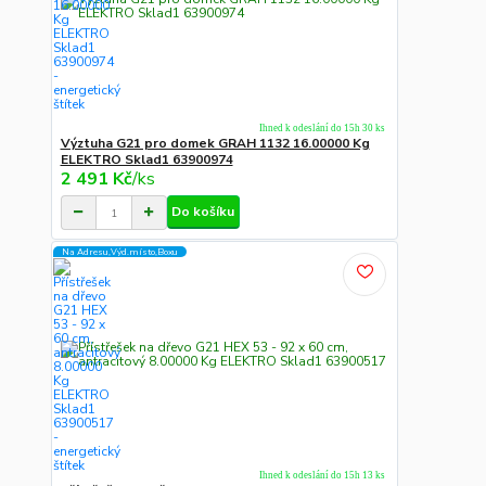
Ihned k odeslání do 15h 30 ks
Výztuha G21 pro domek GRAH 1132 16.00000 Kg
ELEKTRO Sklad1 63900974
2 491 Kč
/
ks
Do košíku
Na Adresu,Výd.místo,Boxu
Ihned k odeslání do 15h 13 ks