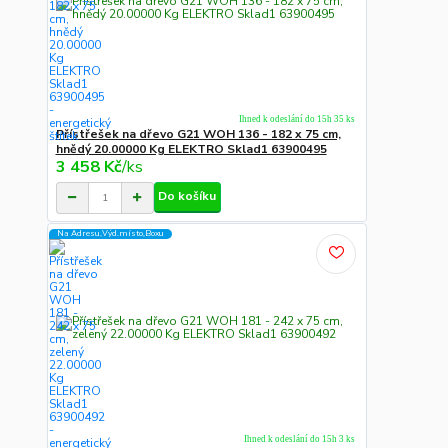
Ihned k odeslání do 15h 35 ks
Přístřešek na dřevo G21 WOH 136 - 182 x 75 cm,
hnědý 20.00000 Kg ELEKTRO Sklad1 63900495
3 458 Kč
/
ks
Do košíku
Na Adresu,Výd.místo,Boxu
Ihned k odeslání do 15h 3 ks