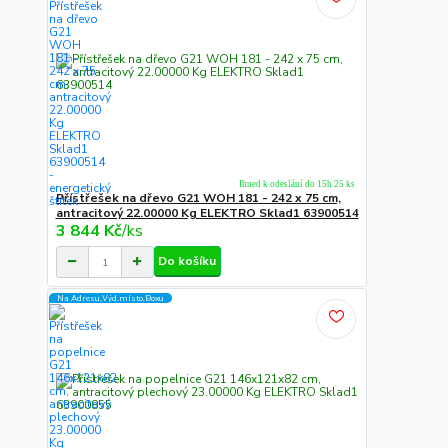
Ihned k odeslání do 15h 25 ks
Přístřešek na dřevo G21 WOH 181 - 242 x 75 cm,
antracitový 22.00000 Kg ELEKTRO Sklad1 63900514
3 844 Kč
/
ks
Do košíku
Na Adresu,Výd.místo,Boxu