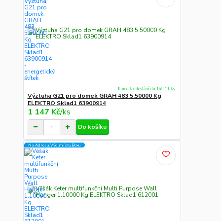
Ihned k odeslání do 15h 11 ks
Výztuha G21 pro domek GRAH 483 5.50000 Kg
ELEKTRO Sklad1 63900914
1 147 Kč
/
ks
Do košíku
Na Adresu,Výd.místo,Boxu