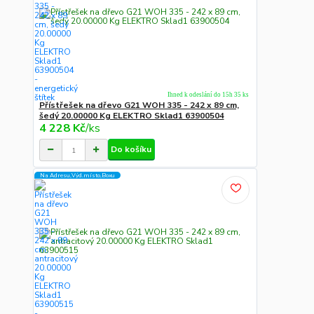
Ihned k odeslání do 15h 35 ks
Přístřešek na dřevo G21 WOH 335 - 242 x 89 cm,
šedý 20.00000 Kg ELEKTRO Sklad1 63900504
4 228 Kč
/
ks
Do košíku
Na Adresu,Výd.místo,Boxu