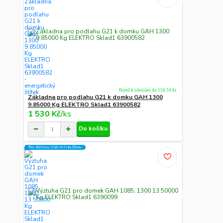
Ihned k odeslání do 15h 34 ks
Základna pro podlahu G21 k domku GAH 1300
9.85000 Kg ELEKTRO Sklad1 63900582
1 530 Kč
/
ks
Do košíku
Na Adresu,Výd.místo,Boxu