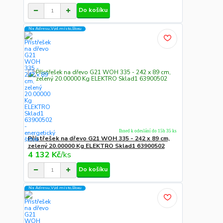
Do košíku
Na Adresu,Výd.místo,Boxu
Ihned k odeslání do 15h 35 ks
Přístřešek na dřevo G21 WOH 335 - 242 x 89 cm,
zelený 20.00000 Kg ELEKTRO Sklad1 63900502
4 132 Kč
/
ks
Do košíku
Na Adresu,Výd.místo,Boxu