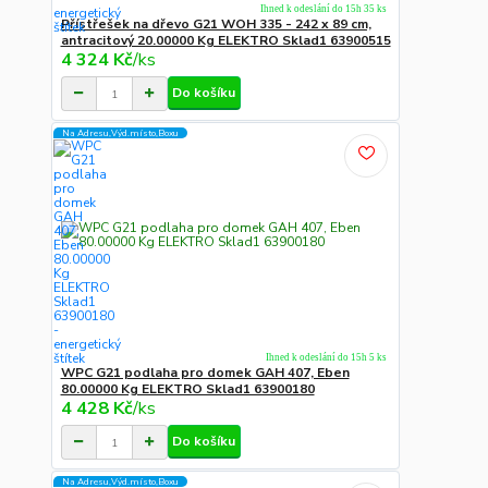
Ihned k odeslání do 15h 35 ks
Přístřešek na dřevo G21 WOH 335 - 242 x 89 cm,
antracitový 20.00000 Kg ELEKTRO Sklad1 63900515
4 324 Kč
/
ks
Do košíku
Na Adresu,Výd.místo,Boxu
Ihned k odeslání do 15h 5 ks
WPC G21 podlaha pro domek GAH 407, Eben
80.00000 Kg ELEKTRO Sklad1 63900180
4 428 Kč
/
ks
Do košíku
Na Adresu,Výd.místo,Boxu