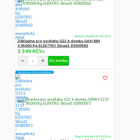
Ihned k odeslání do 15h 35 ks
Základna pro podlahu G21 k domku GAH 884
4.95000 Kg ELEKTRO Sklad1 63900562
1 340 Kč
/
ks
Do košíku
Na Adresu,Výd.místo,Boxu
Ihned k odeslání do 15h 35 ks