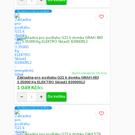
Na Adresu,Výd.místo,Boxu
Ihned k odeslání do 15h 35 ks
Základna pro podlahu G21 k domku GRAH 483
3.35000 Kg ELEKTRO Sklad1 63900912
1 049 Kč
/
ks
Do košíku
Na Adresu,Výd.místo,Boxu