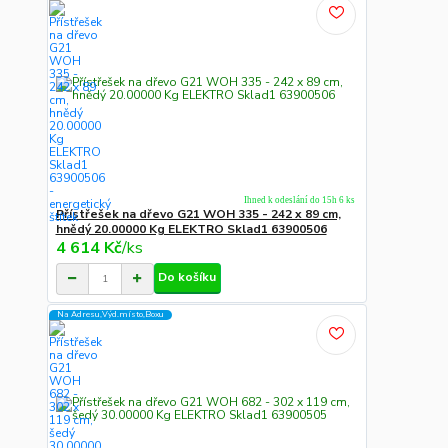
Ihned k odeslání do 15h 6 ks
Přístřešek na dřevo G21 WOH 335 - 242 x 89 cm,
hnědý 20.00000 Kg ELEKTRO Sklad1 63900506
4 614 Kč
/
ks
Do košíku
Na Adresu,Výd.místo,Boxu