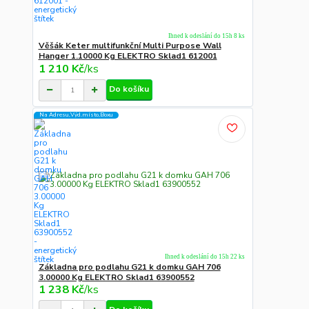
Ihned k odeslání do 15h 8 ks
Věšák Keter multifunkční Multi Purpose Wall
Hanger 1.10000 Kg ELEKTRO Sklad1 612001
1 210 Kč
/
ks
Do košíku
Na Adresu,Výd.místo,Boxu
Ihned k odeslání do 15h 22 ks
Základna pro podlahu G21 k domku GAH 706
3.00000 Kg ELEKTRO Sklad1 63900552
1 238 Kč
/
ks