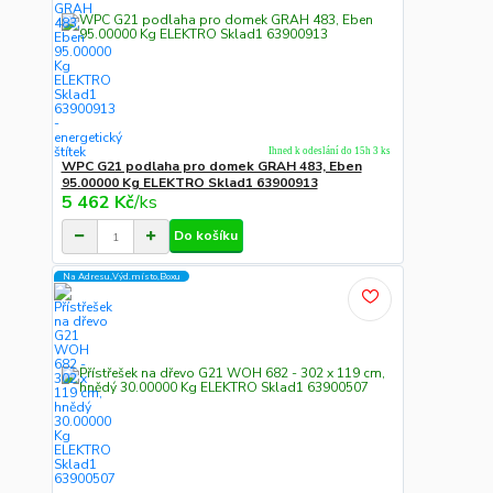
Ihned k odeslání do 15h 3 ks
WPC G21 podlaha pro domek GRAH 483, Eben
95.00000 Kg ELEKTRO Sklad1 63900913
5 462 Kč
/
ks
Do košíku
Na Adresu,Výd.místo,Boxu