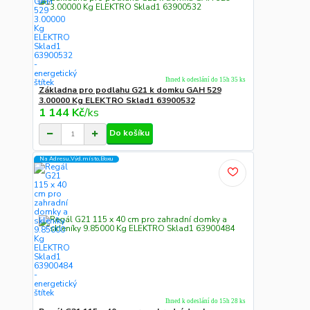
Ihned k odeslání do 15h 35 ks
Základna pro podlahu G21 k domku GAH 529
3.00000 Kg ELEKTRO Sklad1 63900532
1 144 Kč
/
ks
Do košíku
Na Adresu,Výd.místo,Boxu
Ihned k odeslání do 15h 28 ks