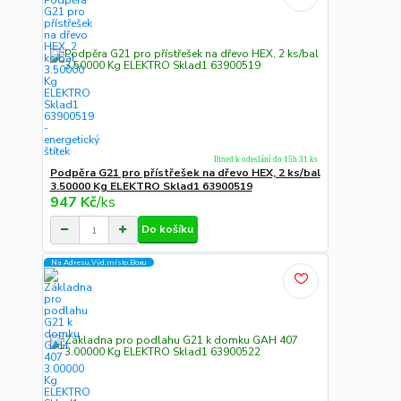
Ihned k odeslání do 15h 31 ks
Podpěra G21 pro přístřešek na dřevo HEX, 2 ks/bal
3.50000 Kg ELEKTRO Sklad1 63900519
947 Kč
/
ks
Do košíku
Na Adresu,Výd.místo,Boxu