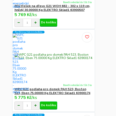
Ihned k odeslání do 15h 3 ks
Přístřešek na dřevo G21 WOH 682 - 302 x 119 cm,
hnědý 30.00000 Kg ELEKTRO Sklad1 63900507
5 769 Kč
/
ks
Do košíku
Na Adresu,Výd.místo,Boxu
Ihned k odeslání do 15h 2 ks
WPC G21 podlaha pro domek PAH 523, Boston
523, Eben 75.00000 Kg ELEKTRO Sklad1 63900174
5 775 Kč
/
ks
Do košíku
Na Adresu,Výd.místo,Boxu