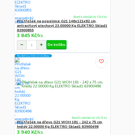
Ihned k odeslání do 15h 6 ks
Přístřešek na popelnice G21 146x121x82 cm,
antracitový plechový 23.00000 Kg ELEKTRO Sklad1
63900855
3 845 Kč
/
ks
Do košíku
Na Adresu,Výd.místo,Boxu
Ihned k odeslání do 15h 35 ks
Přístřešek na dřevo G21 WOH 181 - 242 x 75 cm,
hnědý 22.00000 Kg ELEKTRO Sklad1 63900496
3 940 Kč
/
ks