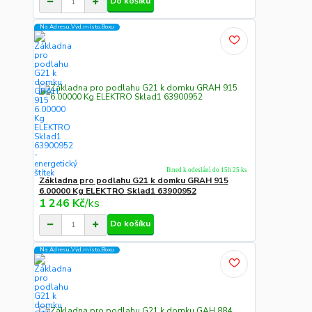
Do košíku
Na Adresu,Výd.místo,Boxu
Ihned k odeslání do 15h 25 ks
Základna pro podlahu G21 k domku GRAH 915
6.00000 Kg ELEKTRO Sklad1 63900952
1 246 Kč
/
ks
Do košíku
Na Adresu,Výd.místo,Boxu