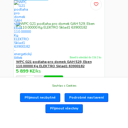
Ihned k odeslání do 15h 2 ks
WPC G21 podlaha pro domek GAH 529, Eben
110.00000 Kg ELEKTRO Sklad1 63900182
5 899 Kč
/
ks
Do košíku
Souhlas s Cookies
Na Adresu,Výd.místo,Boxu
Přijmout nezbytné
Podrobné nastavení
Přijmout všechny