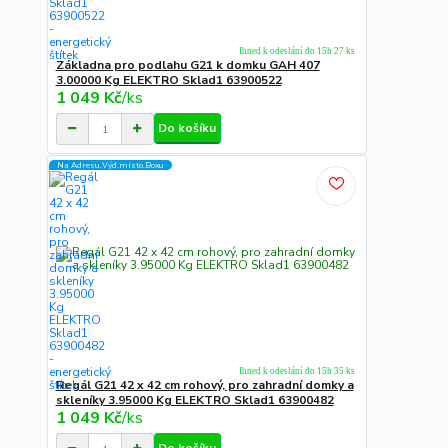
Ihned k odeslání do 15h 27 ks
Základna pro podlahu G21 k domku GAH 407
3.00000 Kg ELEKTRO Sklad1 63900522
1 049 Kč
/
ks
Do košíku
Na Adresu,Výd.místo,Boxu
Ihned k odeslání do 15h 35 ks
Regál G21 42 x 42 cm rohový, pro zahradní domky a
skleníky 3.95000 Kg ELEKTRO Sklad1 63900482
1 049 Kč
/
ks
Do košíku