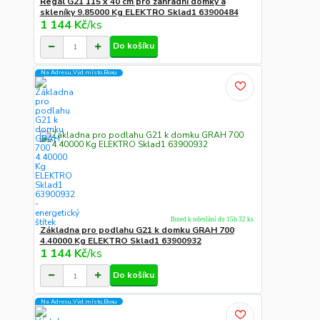
Regál G21 115 x 40 cm pro zahradní domky a
skleníky 9.85000 Kg ELEKTRO Sklad1 63900484
1 144 Kč
/
ks
Do košíku
Na Adresu,Výd.místo,Boxu
Ihned k odeslání do 15h 32 ks
Základna pro podlahu G21 k domku GRAH 700
4.40000 Kg ELEKTRO Sklad1 63900932
1 144 Kč
/
ks
Do košíku
Na Adresu,Výd.místo,Boxu