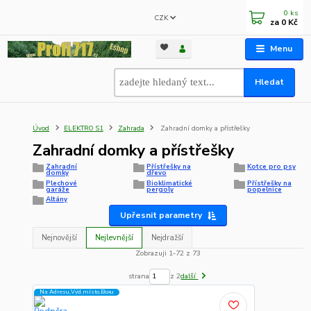
0
ks
CZK
za
0 Kč
Menu
Hledat
Úvod
ELEKTRO S1
Zahrada
Zahradní domky a přístřešky
Zahradní domky a přístřešky
Zahradní
Přístřešky na
Kotce pro psy
domky
dřevo
Plechové
Bioklimatické
Přístřešky na
garáže
pergoly
popelnice
Altány
Upřesnit parametry
Nejnovější
Nejlevnější
Nejdražší
Zobrazuji 1-72 z 73
strana
z 2
další
Na Adresu,Výd.místo,Boxu