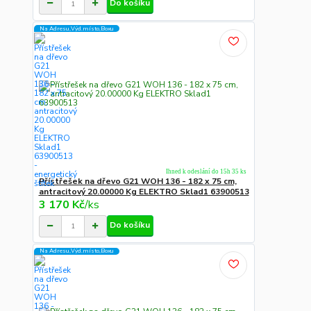
Do košíku
Na Adresu,Výd.místo,Boxu
Ihned k odeslání do 15h 35 ks
Přístřešek na dřevo G21 WOH 136 - 182 x 75 cm,
antracitový 20.00000 Kg ELEKTRO Sklad1 63900513
3 170 Kč
/
ks
Do košíku
Na Adresu,Výd.místo,Boxu