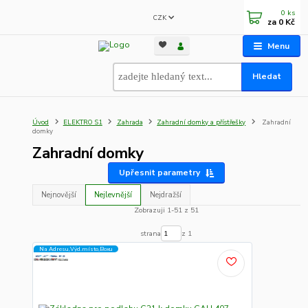
0
ks
CZK
za
0 Kč
Menu
Hledat
Úvod
ELEKTRO S1
Zahrada
Zahradní domky a přístřešky
Zahradní
domky
Zahradní domky
Upřesnit parametry
Nejnovější
Nejlevnější
Nejdražší
Zobrazuji 1-51 z 51
strana
z 1
Na Adresu,Výd.místo,Boxu