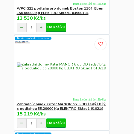
Ihned k odeslání do 15h 2 ks
WPC G21 podlaha pro domek Boston 1104, Eben
150.00000 Kg ELEKTRO Sklad1 63900194
13 530 Kč
/
ks
Do košíku
Na Adresu,Výd.místo,Boxu
Ihned k odeslání do 15h 6 ks
Zahradní domek Keter MANOR 6 x 5 DD šedý / bílý,
s podlahou 55.20000 Kg ELEKTRO Sklad1 610219
15 219 Kč
/
ks
Do košíku