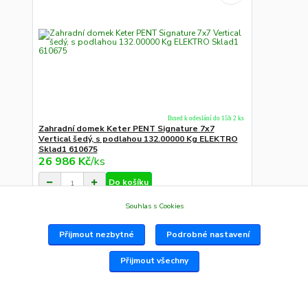
Ihned k odeslání do 15h 2 ks
Zahradní domek Keter PENT Signature 7x7
Vertical šedý, s podlahou 132.00000 Kg ELEKTRO
Sklad1 610675
26 986 Kč
/
ks
Do košíku
Souhlas s Cookies
Na Adresu,Výd.místo,Boxu
Přijmout nezbytné
Podrobné nastavení
Přijmout všechny