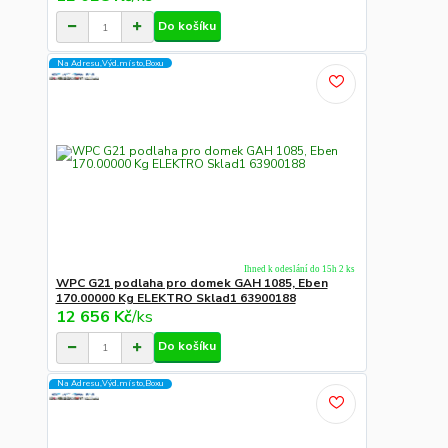
Do košíku
Na Adresu,Výd.místo,Boxu
Ihned k odeslání do 15h 2 ks
WPC G21 podlaha pro domek GAH 1085, Eben
170.00000 Kg ELEKTRO Sklad1 63900188
12 656 Kč
/
ks
Do košíku
Na Adresu,Výd.místo,Boxu