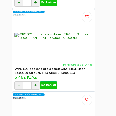
Do košíku
Na Adresu,Výd.místo,Boxu
Ihned k odeslání do 15h 3 ks
WPC G21 podlaha pro domek GRAH 483, Eben
95.00000 Kg ELEKTRO Sklad1 63900913
5 462 Kč
/
ks
Do košíku
Na Adresu,Výd.místo,Boxu