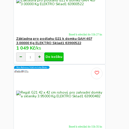
Ihned k odeslání do 15h 27 ks
Základna pro podlahu G21 k domku GAH 407
3.00000 Kg ELEKTRO Sklad1 63900522
1 049 Kč
/
ks
Do košíku
Na Adresu,Výd.místo,Boxu
Ihned k odeslání do 15h 35 ks