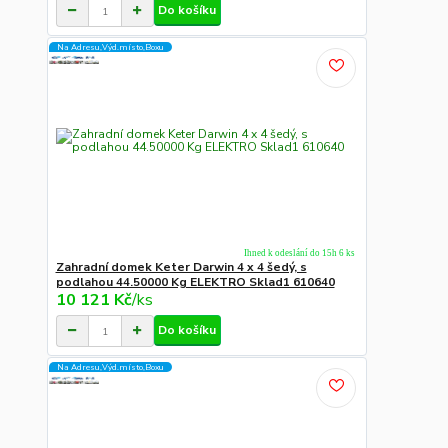
Do košíku
Na Adresu,Výd.místo,Boxu
Ihned k odeslání do 15h 6 ks
Zahradní domek Keter Darwin 4 x 4 šedý, s
podlahou 44.50000 Kg ELEKTRO Sklad1 610640
10 121 Kč
/
ks
Do košíku
Na Adresu,Výd.místo,Boxu