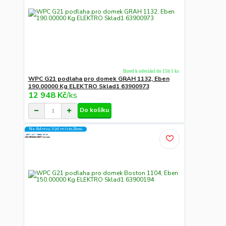
Ihned k odeslání do 15h 1 ks
WPC G21 podlaha pro domek GRAH 1132, Eben
190.00000 Kg ELEKTRO Sklad1 63900973
12 948 Kč
/
ks
Do košíku
Na Adresu,Výd.místo,Boxu