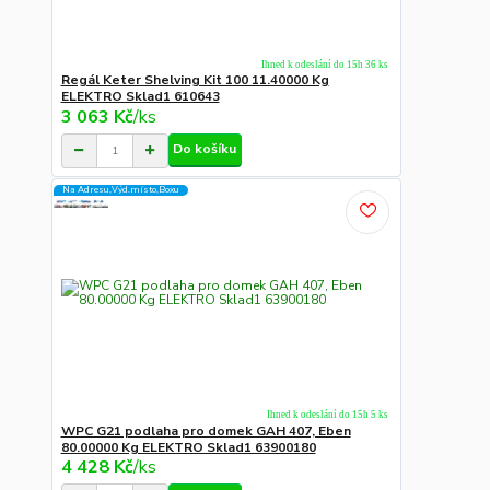
Ihned k odeslání do 15h 36 ks
Regál Keter Shelving Kit 100 11.40000 Kg
ELEKTRO Sklad1 610643
3 063 Kč
/
ks
Do košíku
Na Adresu,Výd.místo,Boxu
Ihned k odeslání do 15h 5 ks
WPC G21 podlaha pro domek GAH 407, Eben
80.00000 Kg ELEKTRO Sklad1 63900180
4 428 Kč
/
ks