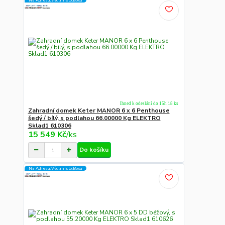
Na Adresu,Výd.místo,Boxu
Ihned k odeslání do 15h 18 ks
Zahradní domek Keter MANOR 6 x 6 Penthouse
šedý / bílý, s podlahou 66.00000 Kg ELEKTRO
Sklad1 610306
15 549 Kč
/
ks
Do košíku
Na Adresu,Výd.místo,Boxu