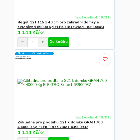
Ihned k odeslání do 15h 28 ks
Regál G21 115 x 40 cm pro zahradní domky a
skleníky 9.85000 Kg ELEKTRO Sklad1 63900484
1 144 Kč
/
ks
Do košíku
Na Adresu,Výd.místo,Boxu
Ihned k odeslání do 15h 32 ks
Základna pro podlahu G21 k domku GRAH 700
4.40000 Kg ELEKTRO Sklad1 63900932
1 144 Kč
/
ks