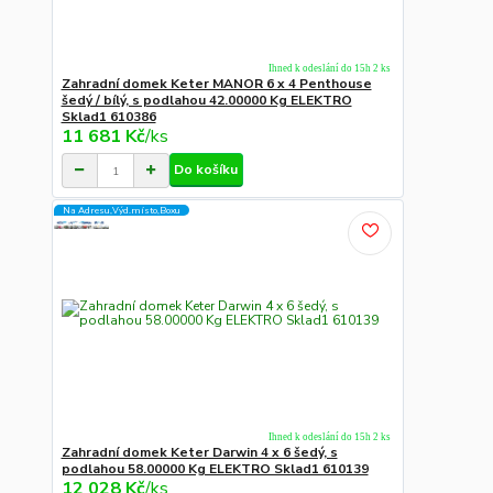
Ihned k odeslání do 15h 2 ks
Zahradní domek Keter MANOR 6 x 4 Penthouse
šedý / bílý, s podlahou 42.00000 Kg ELEKTRO
Sklad1 610386
11 681 Kč
/
ks
Do košíku
Na Adresu,Výd.místo,Boxu
Ihned k odeslání do 15h 2 ks
Zahradní domek Keter Darwin 4 x 6 šedý, s
podlahou 58.00000 Kg ELEKTRO Sklad1 610139
12 028 Kč
/
ks