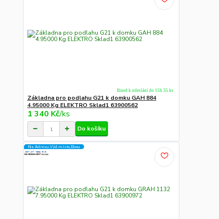
Ihned k odeslání do 15h 35 ks
Základna pro podlahu G21 k domku GAH 884
4.95000 Kg ELEKTRO Sklad1 63900562
1 340 Kč
/
ks
Do košíku
Na Adresu,Výd.místo,Boxu