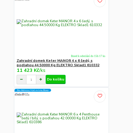
Ihned k odeslání do 15h 17 ks
Zahradní domek Keter MANOR 4 x 6 šedý, s
podlahou 44.50000 Kg ELEKTRO Sklad1 610332
11 423 Kč
/
ks
Do košíku
Na Adresu,Výd.místo,Boxu