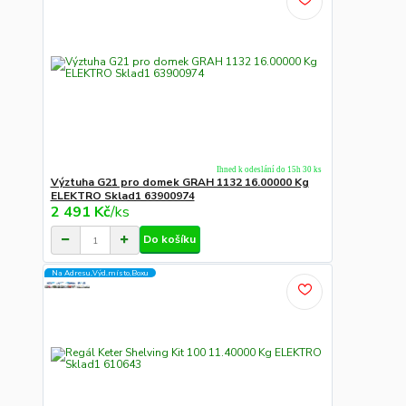
Ihned k odeslání do 15h 30 ks
Výztuha G21 pro domek GRAH 1132 16.00000 Kg
ELEKTRO Sklad1 63900974
2 491 Kč
/
ks
Do košíku
Na Adresu,Výd.místo,Boxu