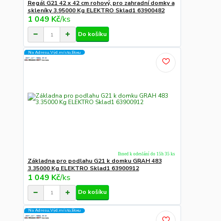
Regál G21 42 x 42 cm rohový, pro zahradní domky a
skleníky 3.95000 Kg ELEKTRO Sklad1 63900482
1 049 Kč
/
ks
Do košíku
Na Adresu,Výd.místo,Boxu
Ihned k odeslání do 15h 35 ks
Základna pro podlahu G21 k domku GRAH 483
3.35000 Kg ELEKTRO Sklad1 63900912
1 049 Kč
/
ks
Do košíku
Na Adresu,Výd.místo,Boxu