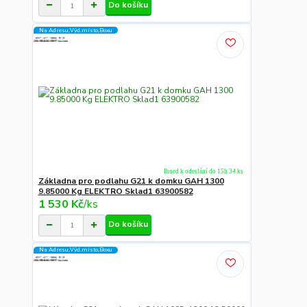
Do košíku
Na Adresu,Výd.místo,Boxu
Ihned k odeslání do 15h 34 ks
Základna pro podlahu G21 k domku GAH 1300
9.85000 Kg ELEKTRO Sklad1 63900582
1 530 Kč
/
ks
Do košíku
Na Adresu,Výd.místo,Boxu