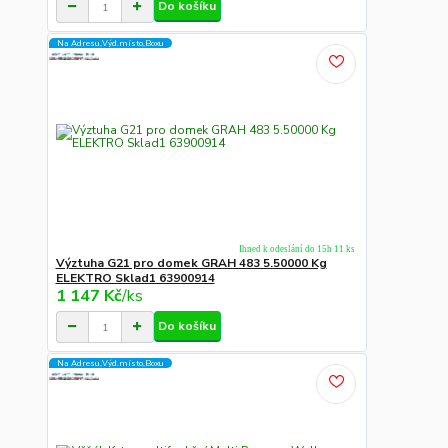
Do košíku
Na Adresu,Výd.místo,Boxu
Ihned k odeslání do 15h 11 ks
Výztuha G21 pro domek GRAH 483 5.50000 Kg
ELEKTRO Sklad1 63900914
1 147 Kč
/
ks
Do košíku
Na Adresu,Výd.místo,Boxu