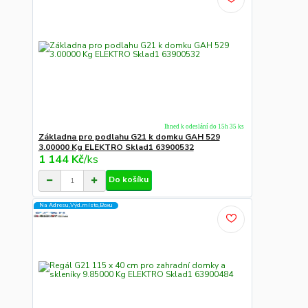
Ihned k odeslání do 15h 35 ks
Základna pro podlahu G21 k domku GAH 529
3.00000 Kg ELEKTRO Sklad1 63900532
1 144 Kč
/
ks
Do košíku
Na Adresu,Výd.místo,Boxu