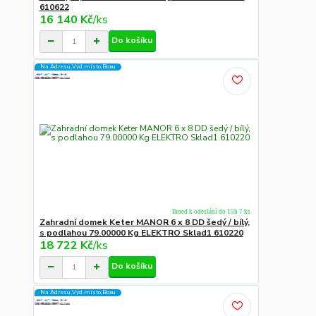
610622
16 140 Kč
/
ks
Do košíku
Na Adresu,Výd.místo,Boxu
Ihned k odeslání do 15h 7 ks
Zahradní domek Keter MANOR 6 x 8 DD šedý / bílý,
s podlahou 79.00000 Kg ELEKTRO Sklad1 610220
18 722 Kč
/
ks
Do košíku
Na Adresu,Výd.místo,Boxu