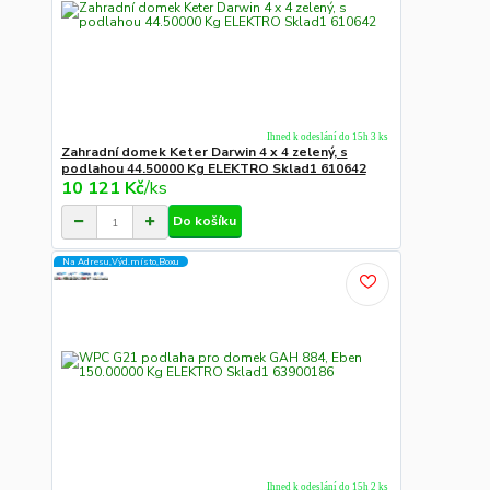
Ihned k odeslání do 15h 3 ks
Zahradní domek Keter Darwin 4 x 4 zelený, s
podlahou 44.50000 Kg ELEKTRO Sklad1 610642
10 121 Kč
/
ks
Do košíku
Na Adresu,Výd.místo,Boxu
Ihned k odeslání do 15h 2 ks