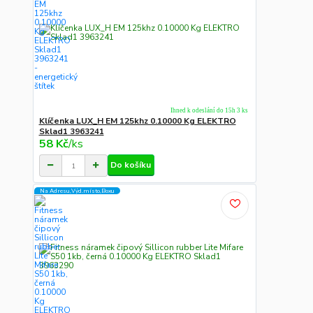
Ihned k odeslání do 15h 3 ks
Klíčenka LUX_H EM 125khz 0.10000 Kg ELEKTRO
Sklad1 3963241
58 Kč
/
ks
Do košíku
Na Adresu,Výd.místo,Boxu