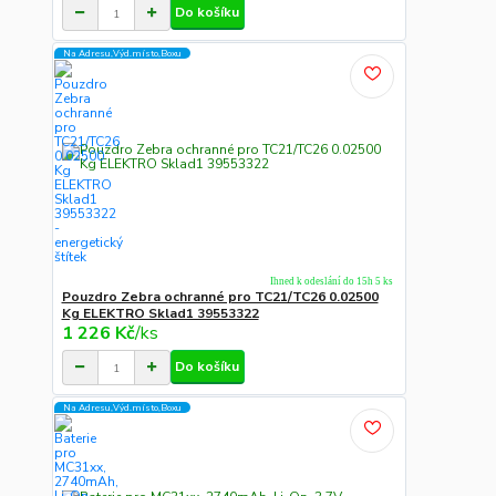
Do košíku
Na Adresu,Výd.místo,Boxu
Ihned k odeslání do 15h 5 ks
Pouzdro Zebra ochranné pro TC21/TC26 0.02500
Kg ELEKTRO Sklad1 39553322
1 226 Kč
/
ks
Do košíku
Na Adresu,Výd.místo,Boxu