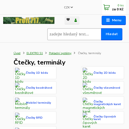
0
ks
CZK
za
0 Kč
Menu
Hledat
Úvod
ELEKTRO S1
Pokladní systémy
Čtečky, terminály
Čtečky, terminály
Čtečky 1D kódu
Čtečky 2D kódu
Čtečky bezdrátové
Čtečky všesměrové
Čtečky
Mobilní terminály
magnetických karet
Čtečky čipových
Čtečky RFID
karet