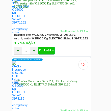
Ihned k odeslání do 15h 1 ks
Baterie pro MC31xx, 2740mAh, Li-On, 3.7V,
neoriginální 0.25000 Kg ELEKTRO Sklad1 39771252
1 254 Kč
/
ks
Do košíku
Na Adresu,Výd.místo,Boxu
Ihned k odeslání do 15h 4 ks