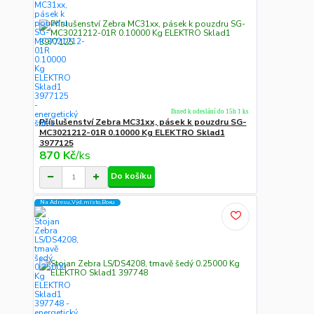
Ihned k odeslání do 15h 1 ks
Příslušenství Zebra MC31xx, pásek k pouzdru SG-
MC3021212-01R 0.10000 Kg ELEKTRO Sklad1
3977125
870 Kč
/
ks
Do košíku
Na Adresu,Výd.místo,Boxu