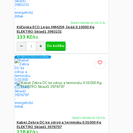
Ihned k odeslání do 15h 22 ks
Klíčenka ECO Legic MIM256, šedá 0.10000 Kg
ELEKTRO Sklad1 3963231
133 Kč
/
ks
Do košíku
Na Adresu,Výd.místo,Boxu
Ihned k odeslání do 15h 6 ks
Kabel Zebra DC ke zdroji a terminálu 0.01000 Kg
ELEKTRO Sklad1 3976797
218 Kč
/
ks