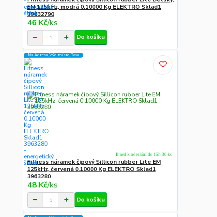
EM 125kHz, modrá 0.10000 Kg ELEKTRO Sklad1
39632790
46 Kč
/
ks
Do košíku
Na Adresu,Výd.místo,Boxu
Ihned k odeslání do 15h 30 ks
Fitness náramek čipový Sillicon rubber Lite EM
125kHz, červená 0.10000 Kg ELEKTRO Sklad1
3963280
48 Kč
/
ks
Do košíku