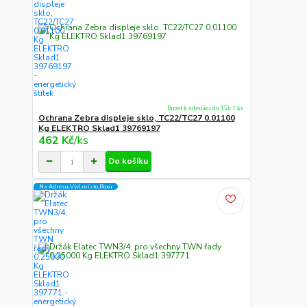
Ihned k odeslání do 15h 1 ks
Ochrana Zebra displeje sklo, TC22/TC27 0.01100
Kg ELEKTRO Sklad1 39769197
462 Kč
/
ks
Do košíku
Na Adresu,Výd.místo,Boxu