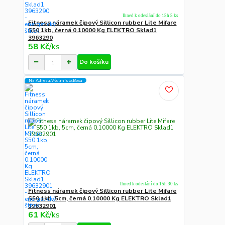
Ihned k odeslání do 15h 5 ks
Fitness náramek čipový Sillicon rubber Lite Mifare
S50 1kb, černá 0.10000 Kg ELEKTRO Sklad1
3963290
58 Kč
/
ks
Do košíku
Na Adresu,Výd.místo,Boxu
Ihned k odeslání do 15h 30 ks
Fitness náramek čipový Sillicon rubber Lite Mifare
S50 1kb, 5cm, černá 0.10000 Kg ELEKTRO Sklad1
39632901
61 Kč
/
ks