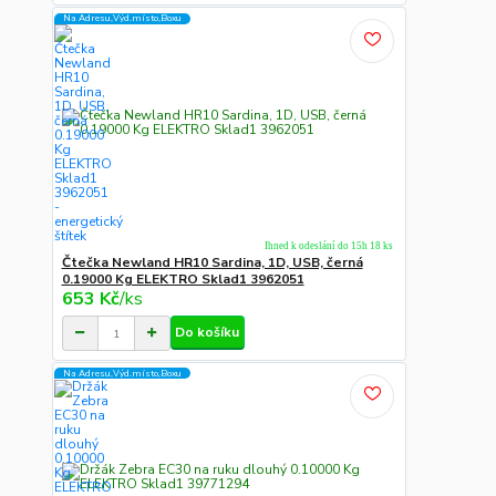
Na Adresu,Výd.místo,Boxu
Ihned k odeslání do 15h 18 ks
Čtečka Newland HR10 Sardina, 1D, USB, černá
0.19000 Kg ELEKTRO Sklad1 3962051
653 Kč
/
ks
Do košíku
Na Adresu,Výd.místo,Boxu