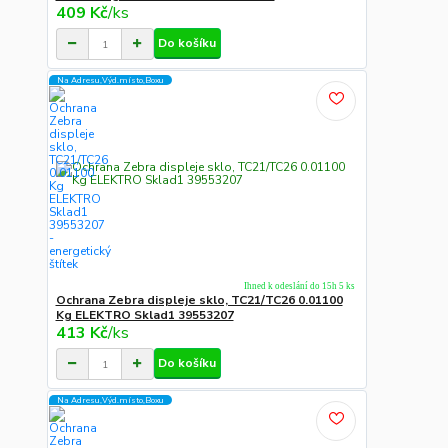
409 Kč
/
ks
Do košíku
Na Adresu,Výd.místo,Boxu
Ihned k odeslání do 15h 5 ks
Ochrana Zebra displeje sklo, TC21/TC26 0.01100
Kg ELEKTRO Sklad1 39553207
413 Kč
/
ks
Do košíku
Na Adresu,Výd.místo,Boxu