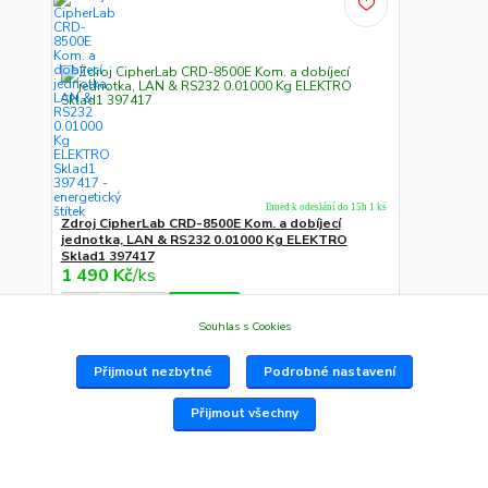
Ihned k odeslání do 15h 1 ks
Zdroj CipherLab CRD-8500E Kom. a dobíjecí
jednotka, LAN & RS232 0.01000 Kg ELEKTRO
Sklad1 397417
1 490 Kč
/
ks
Do košíku
Souhlas s Cookies
Na Adresu,Výd.místo,Boxu
Přijmout nezbytné
Podrobné nastavení
Přijmout všechny