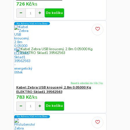
726 Kč
/
ks
Do košíku
Na Adresu,Výd.místo,Boxu
Ihned k odeslání do 15h 2 ks
Kabel Zebra USB kroucený, 2.8m 0.05000 Kg
ELEKTRO Sklad1 39562563
783 Kč
/
ks
Do košíku
Na Adresu,Výd.místo,Boxu