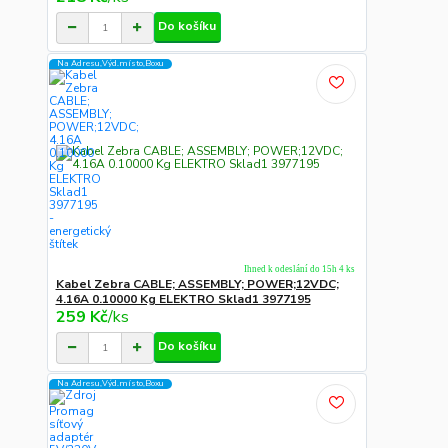
Do košíku
Na Adresu,Výd.místo,Boxu
Ihned k odeslání do 15h 4 ks
Kabel Zebra CABLE; ASSEMBLY; POWER;12VDC;
4.16A 0.10000 Kg ELEKTRO Sklad1 3977195
259 Kč
/
ks
Do košíku
Na Adresu,Výd.místo,Boxu