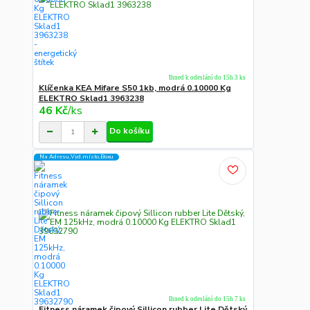
Ihned k odeslání do 15h 3 ks
Klíčenka KEA Mifare S50 1kb, modrá 0.10000 Kg
ELEKTRO Sklad1 3963238
46 Kč
/
ks
Do košíku
Na Adresu,Výd.místo,Boxu
Ihned k odeslání do 15h 7 ks
Fitness náramek čipový Sillicon rubber Lite Dětský,