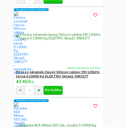
Na Adresu,Výd.místo,Boxu
Ihned k odeslání do 15h 30 ks
Fitness náramek čipový Sillicon rubber EM 125kHz,
černá 0.10000 Kg ELEKTRO Sklad1 3963277
43 Kč
/
ks
Do košíku
Na Adresu,Výd.místo,Boxu