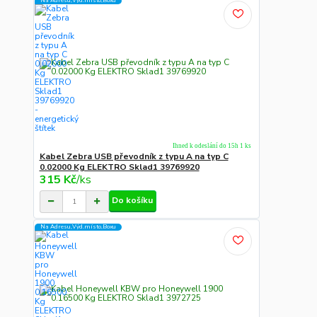
Na Adresu,Výd.místo,Boxu
Ihned k odeslání do 15h 1 ks
Kabel Zebra USB převodník z typu A na typ C
0.02000 Kg ELEKTRO Sklad1 39769920
315 Kč
/
ks
Do košíku
Na Adresu,Výd.místo,Boxu