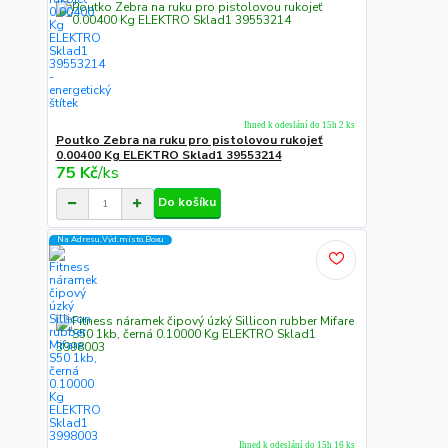
Ihned k odeslání do 15h 2 ks
Poutko Zebra na ruku pro pistolovou rukojeť
0.00400 Kg ELEKTRO Sklad1 39553214
75 Kč
/
ks
Do košíku
Na Adresu,Výd.místo,Boxu
Ihned k odeslání do 15h 16 ks