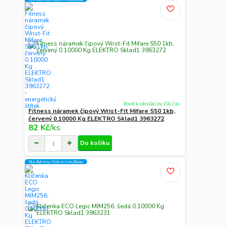
Ihned k odeslání do 15h 2 ks
Fitness náramek čipový Wrist-Fit Mifare S50 1kb,
červený 0.10000 Kg ELEKTRO Sklad1 3963272
82 Kč
/
ks
Do košíku
Na Adresu,Výd.místo,Boxu