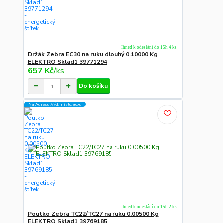
Ihned k odeslání do 15h 4 ks
Držák Zebra EC30 na ruku dlouhý 0.10000 Kg
ELEKTRO Sklad1 39771294
657 Kč
/
ks
Do košíku
Na Adresu,Výd.místo,Boxu
Ihned k odeslání do 15h 2 ks
Poutko Zebra TC22/TC27 na ruku 0.00500 Kg
ELEKTRO Sklad1 39769185