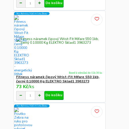
Do košíku
Na Adresu,Výd.místo,Boxu
Ihned k odeslání do 15h 30 ks
Fitness náramek čipový Wrist-Fit Mifare S50 1kb,
černý 0.10000 Kg ELEKTRO Sklad1 3963273
73 Kč
/
ks
Do košíku
Na Adresu,Výd.místo,Boxu