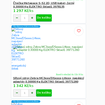
Čtečka Metapace S-52 2D, USB kabel, černý
0.30000 Kg ELEKTRO Sklad1 3978135
1 297 Kč
/
ks
Do košíku
Na Adresu,Výd.místo,Boxu
Ihned k odeslání do 15h 10 ks
Síťový zdroj Zebra MC3xxx/DSxxxx,LI4xxx, napájecí
adaptér 0.30000 Kg ELEKTRO Sklad1 39771260
1 342 Kč
/
ks
Do košíku
Na Adresu,Výd.místo,Boxu