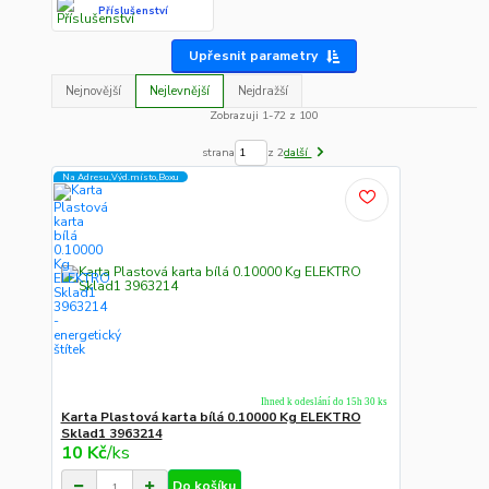
Příslušenství
Upřesnit parametry
Nejnovější
Nejlevnější
Nejdražší
Zobrazuji 1-72 z 100
strana
z 2
další
Na Adresu,Výd.místo,Boxu
Ihned k odeslání do 15h 30 ks
Karta Plastová karta bílá 0.10000 Kg ELEKTRO
Sklad1 3963214
10 Kč
/
ks
Do košíku