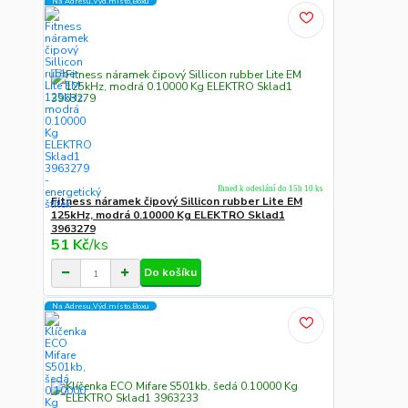
Na Adresu,Výd.místo,Boxu
Ihned k odeslání do 15h 10 ks
Fitness náramek čipový Sillicon rubber Lite EM
125kHz, modrá 0.10000 Kg ELEKTRO Sklad1
3963279
51 Kč
/
ks
Do košíku
Na Adresu,Výd.místo,Boxu