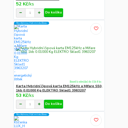
52 Kč
/
ks
Do košíku
Na Adresu,Výd.místo,Boxu
Ihned k odeslání do 15h 8 ks
Karta Hybridní čipová karta EM125kHz a Mifare S50,
1kb 0.01000 Kg ELEKTRO Sklad1 3963207
53 Kč
/
ks
Do košíku
Na Adresu,Výd.místo,Boxu