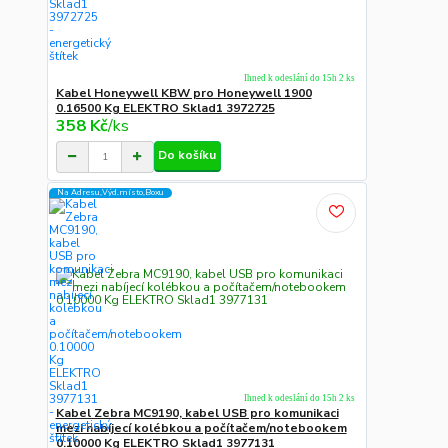
Ihned k odeslání do 15h 2 ks
Kabel Honeywell KBW pro Honeywell 1900
0.16500 Kg ELEKTRO Sklad1 3972725
358 Kč
/
ks
Do košíku
Na Adresu,Výd.místo,Boxu
Ihned k odeslání do 15h 2 ks
Kabel Zebra MC9190, kabel USB pro komunikaci
mezi nabíjecí kolébkou a počítačem/notebookem
0.10000 Kg ELEKTRO Sklad1 3977131