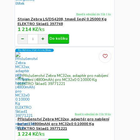
Ihned k odeslání do 15h 1 ks
Stojan Zebra LS/DS4208, tmavě šedý 0.25000 Kg
ELEKTRO Sklad1 397748
1 214 Kč
/
ks
Do košíku
Na Adresu,Výd.místo,Boxu
Ihned k odeslání do 15h 10 ks
Příslušenství Zebra MC32xx, adaptér pro nabíjení
baterií (4800mAh) pro MC32x0 0.10000 Kg
ELEKTRO Sklad1 39771221
1 224 Kč
/
ks