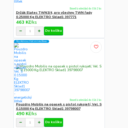
Ihned k odeslání do 15h 2 ks
Držák Elatec TWN3/4, pro všechny TWN řady
0.25000 Kg ELEKTRO Sklad1 397771
463 Kč
/
ks
Do košíku
Na Adresu,Výd.místo,Boxu
Ihned k odeslání do 15h 2 ks
Pouzdro Mobilis na opasek s pistol rukojetí, Vel. S
0.15000 Kg ELEKTRO Sklad1 39798007
490 Kč
/
ks
Do košíku