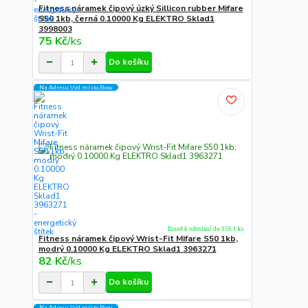
Fitness náramek čipový úzký Sillicon rubber Mifare
S50 1kb, černá 0.10000 Kg ELEKTRO Sklad1
3998003
75 Kč
/
ks
Do košíku
Na Adresu,Výd.místo,Boxu
Ihned k odeslání do 15h 1 ks
Fitness náramek čipový Wrist-Fit Mifare S50 1kb,
modrý 0.10000 Kg ELEKTRO Sklad1 3963271
82 Kč
/
ks
Do košíku
Na Adresu,Výd.místo,Boxu