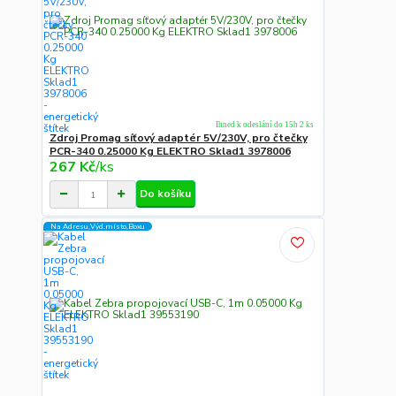
Ihned k odeslání do 15h 2 ks
Zdroj Promag síťový adaptér 5V/230V, pro čtečky
PCR-340 0.25000 Kg ELEKTRO Sklad1 3978006
267 Kč
/
ks
Do košíku
Na Adresu,Výd.místo,Boxu