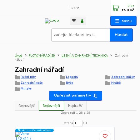
0
ks
CZK
za
0 Kč
Menu
Hledat
Úvod
PLOTY/NÁŘADÍ.S9
LESNÍ A ZAHRADNÍ TECHNIKA
Zahradní
nářadí
Zahradní nářadí
Ruční pily
Lopatky
Zahradní nůžky
Zahradní koše
Rýče
Hrábě
Motyky
Upřesnit parametry
Nejnovější
Nejlevnější
Nejdražší
Zobrazuji 1-28 z 28
strana
z 1
Na Adresu,Výd.místo,Boxu