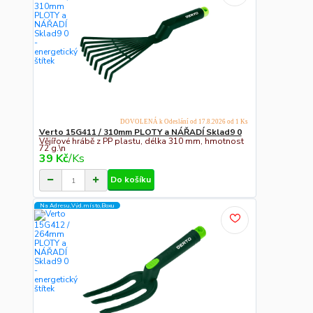
DOVOLENÁ k Odeslání od 17.8.2026 od 1 Ks
Verto 15G411 / 310mm PLOTY a NÁŘADÍ Sklad9 0
Vějířové hrábě z PP plastu, délka 310 mm, hmotnost
72 g.\n
39 Kč
/
Ks
Do košíku
Na Adresu,Výd.místo,Boxu