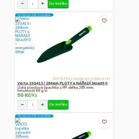
Do košíku
Na Adresu,Výd.místo,Boxu
DOVOLENÁ k Odeslání od 17.8.2026 od 1 Ks
Verto 15G413 / 284mm PLOTY a NÁŘADÍ Sklad9 0
Úzká plastová špachtle z PP, délka 285 mm,
hmotnost 69 g.\n
50 Kč
/
Ks
Do košíku
Na Adresu,Výd.místo,Boxu