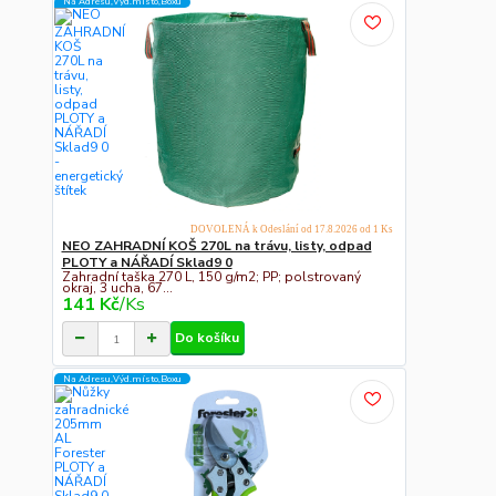
Na Adresu,Výd.místo,Boxu
DOVOLENÁ k Odeslání od 17.8.2026 od 1 Ks
NEO ZAHRADNÍ KOŠ 270L na trávu, listy, odpad
PLOTY a NÁŘADÍ Sklad9 0
Zahradní taška 270 L, 150 g/m2; PP; polstrovaný
okraj, 3 ucha, 67...
141 Kč
/
Ks
Do košíku
Na Adresu,Výd.místo,Boxu