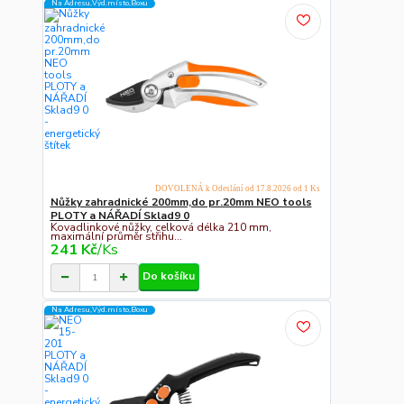
Na Adresu,Výd.místo,Boxu
DOVOLENÁ k Odeslání od 17.8.2026 od 1 Ks
Nůžky zahradnické 200mm,do pr.20mm NEO tools
PLOTY a NÁŘADÍ Sklad9 0
Kovadlinkové nůžky, celková délka 210 mm,
maximální průměr střihu...
241 Kč
/
Ks
Do košíku
Na Adresu,Výd.místo,Boxu