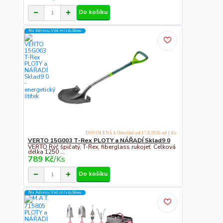
Do košíku
Na Adresu,Výd.místo,Boxu
DOVOLENÁ k Odeslání od 17.8.2026 od 1 Ks
VERTO 15G003 T-Rex PLOTY a NÁŘADÍ Sklad9 0
VERTO Rýč špičatý, T-Rex, fiberglass rukojeť. Celková
délka 1250 ...
789 Kč
/
Ks
Do košíku
Na Adresu,Výd.místo,Boxu