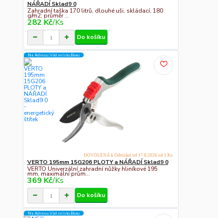
NÁŘADÍ Sklad9 0
Zahradní taška 170 litrů, dlouhé uši, skládací, 180
g/m2; průměr ...
282 Kč
/
Ks
Do košíku
Na Adresu,Výd.místo,Boxu
DOVOLENÁ k Odeslání od 17.8.2026 od 1 Ks
VERTO 195mm 15G206 PLOTY a NÁŘADÍ Sklad9 0
VERTO Univerzální zahradní nůžky hliníkové 195
mm, maximální prům...
369 Kč
/
Ks
Do košíku
Na Adresu,Výd.místo,Boxu