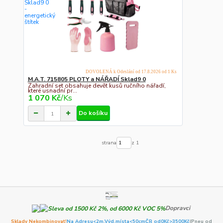
DOVOLENÁ k Odeslání od 17.8.2026 od 1 Ks
M.A.T. 715805 PLOTY a NÁŘADÍ Sklad9 0
Zahradní set obsahuje devět kusů ručního nářadí,
které usnadní pr...
1 070 Kč
/
Ks
Do košíku
strana
z 1
Dopravci
Sklady Nekombinovat!
Na Adresu<2m,
Výd.místa<50cm
ČR od0Kč
>3500Kč
(Pneu od