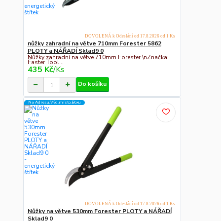
DOVOLENÁ k Odeslání od 17.8.2026 od 1 Ks
nůžky zahradní na větve 710mm Forester 5862
PLOTY a NÁŘADÍ Sklad9 0
Nůžky zahradní na větve 710mm Forester \nZnačka:
Faster Tool...
435 Kč
/
Ks
Do košíku
Na Adresu,Výd.místo,Boxu
DOVOLENÁ k Odeslání od 17.8.2026 od 1 Ks
Nůžky na větve 530mm Forester PLOTY a NÁŘADÍ
Sklad9 0