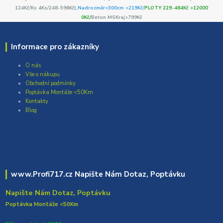
124Kč/Ks 4Ks/248-596Kč)
,Nadrozměr<300cm >219Kč/
PLOTY 229-484Kč >12000
0Kč/
Beton MSKraj>799Kč
Informace pro zákazníky
O nás
Vše o nákupu
Obchodní podmínky
Poptávka Montáže <50Km
Kontakty
Blog
www.Profi717.cz Napište Nám Dotaz, Poptávku
Napište Nám Dotaz, Poptávku
Poptávka Montáže <50Km