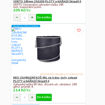
VERTO 185mm 15G200 PLOTY a NÁŘADÍ Sklad9 0
VERTO Univerzální zahradní nůžky 185
mm, maximální prům...
205 Kč
/
Ks
Do košíku
Na Adresu,Výd.místo,Boxu
DOVOLENÁ k Odeslání od 17.8.2026 od 1 Ks
NEO ZAHRADNÍ KOŠ 85L na trávu, listy, odpad
PLOTY a NÁŘADÍ Sklad9 0
Zahradní taška 85 litrů, dlouhé uši, skládací, 180
g/m2; průměr 4...
214 Kč
/
Ks
Do košíku