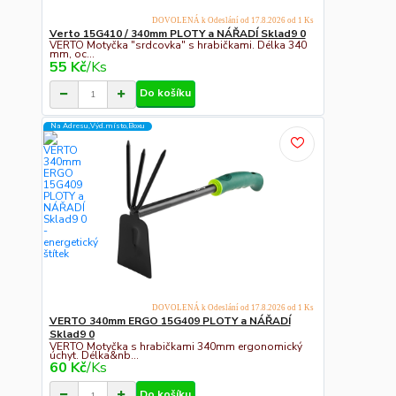
DOVOLENÁ k Odeslání od 17.8.2026 od 1 Ks
Verto 15G410 / 340mm PLOTY a NÁŘADÍ Sklad9 0
VERTO Motyčka "srdcovka" s hrabičkami. Délka 340
mm, oc...
55 Kč
/
Ks
Do košíku
Na Adresu,Výd.místo,Boxu
DOVOLENÁ k Odeslání od 17.8.2026 od 1 Ks
VERTO 340mm ERGO 15G409 PLOTY a NÁŘADÍ
Sklad9 0
VERTO Motyčka s hrabičkami 340mm ergonomický
úchyt. Délka&nb...
60 Kč
/
Ks
Do košíku