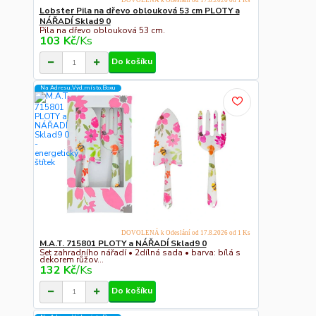
DOVOLENÁ k Odeslání od 17.8.2026 od 1 Ks
Lobster Pila na dřevo oblouková 53 cm PLOTY a
NÁŘADÍ Sklad9 0
Pila na dřevo oblouková 53 cm.
103 Kč
/
Ks
Do košíku
Na Adresu,Výd.místo,Boxu
DOVOLENÁ k Odeslání od 17.8.2026 od 1 Ks
M.A.T. 715801 PLOTY a NÁŘADÍ Sklad9 0
Set zahradního nářadí • 2dílná sada • barva: bílá s
dekorem růžov...
132 Kč
/
Ks
Do košíku