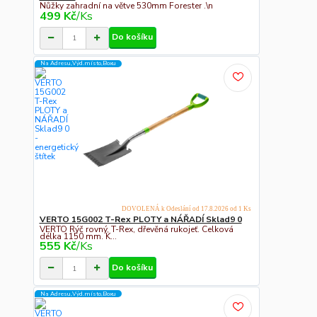
Nůžky zahradní na větve 530mm Forester .\n
499 Kč
/
Ks
Do košíku
Na Adresu,Výd.místo,Boxu
DOVOLENÁ k Odeslání od 17.8.2026 od 1 Ks
VERTO 15G002 T-Rex PLOTY a NÁŘADÍ Sklad9 0
VERTO Rýč rovný, T-Rex, dřevěná rukojeť. Celková
délka 1150 mm. K...
555 Kč
/
Ks
Do košíku
Na Adresu,Výd.místo,Boxu