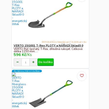
DOVOLENÁ k Odeslání od 17.8.2026 od 1 Ks
VERTO 15G001 T-Rex PLOTY a NÁŘADÍ Sklad9 0
VERTO Rýč špičatý, T-Rex, dřevěná rukojeť. Celková
délka 1150 mm....
596 Kč
/
Ks
Do košíku
Na Adresu,Výd.místo,Boxu