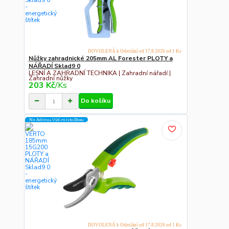
DOVOLENÁ k Odeslání od 17.8.2026 od 1 Ks
Nůžky zahradnické 205mm AL Forester PLOTY a
NÁŘADÍ Sklad9 0
LESNÍ A ZAHRADNÍ TECHNIKA | Zahradní nářadí |
Zahradní nůžky
203 Kč
/
Ks
Do košíku
Na Adresu,Výd.místo,Boxu
DOVOLENÁ k Odeslání od 17.8.2026 od 1 Ks