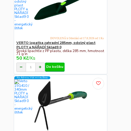
DOVOLENÁ k Odeslání od 17.8.2026 od 1 Ks
VERTO lopatka zahradní 285mm, odolný plast
PLOTY a NÁŘADÍ Sklad9 0
Široká špachtle z PP plastu, délka 285 mm, hmotnost
71 g.\n
50 Kč
/
Ks
Do košíku
Na Adresu,Výd.místo,Boxu