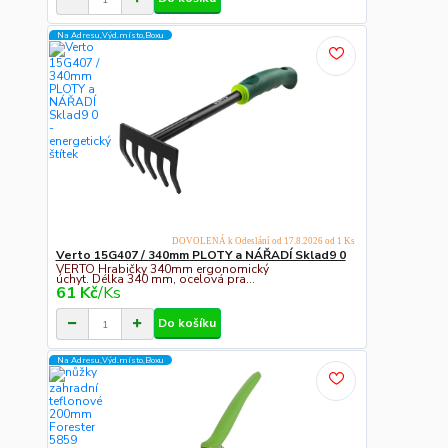
Na Adresu,Výd.místo,Boxu
DOVOLENÁ k Odeslání od 17.8.2026 od 1 Ks
Verto 15G407 / 340mm PLOTY a NÁŘADÍ Sklad9 0
VERTO Hrabičky 340mm ergonomický
úchyt. Délka 340 mm, ocelová pra...
61 Kč
/
Ks
Do košíku
Na Adresu,Výd.místo,Boxu