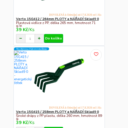
DOVOLENÁ k Odeslání od 17.8.2026 od 1 Ks
Verto 15G412 / 264mm PLOTY a NÁŘADÍ Sklad9 0
Plastová vidlice z PP, délka 265 mm, hmotnost 71
g.\n
39 Kč
/
Ks
Do košíku
Na Adresu,Výd.místo,Boxu
DOVOLENÁ k Odeslání od 17.8.2026 od 1 Ks
Verto 15G415 / 258mm PLOTY a NÁŘADÍ Sklad9 0
Široké drápy z PP plastu, délka 260 mm, hmotnost 89
g.
39 Kč
/
Ks