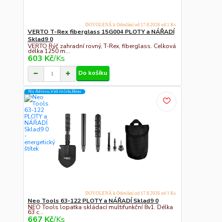
DOVOLENÁ k Odeslání od 17.8.2026 od 1 Ks
VERTO T-Rex fiberglass 15G004 PLOTY a NÁŘADÍ
Sklad9 0
VERTO Rýč zahradní rovný, T-Rex, fiberglass. Celková
délka 1250 m...
603 Kč
/
Ks
Do košíku
Na Adresu,Výd.místo,Boxu
DOVOLENÁ k Odeslání od 17.8.2026 od 1 Ks
Neo Tools 63-122 PLOTY a NÁŘADÍ Sklad9 0
NEO Tools lopatka skládací multifunkční 8v1. Délka
63 c...
667 Kč
/
Ks