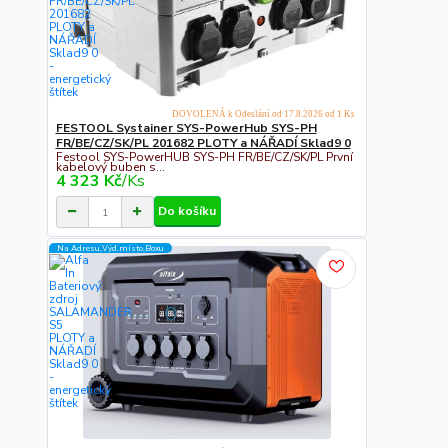
DOVOLENÁ k Odeslání od 17.8.2026 od 1 Ks
FESTOOL Systainer SYS-PowerHub SYS-PH
FR/BE/CZ/SK/PL 201682 PLOTY a NÁŘADÍ Sklad9 0
Festool SYS-PowerHUB SYS-PH FR/BE/CZ/SK/PL První
kabelový buben s...
4 323 Kč
/
Ks
Do košíku
Na Adresu,Výd.místo,Boxu