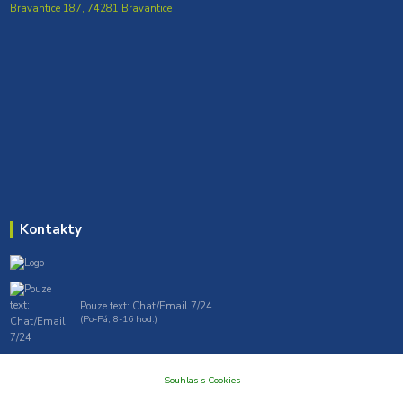
Bravantice 187, 74281 Bravantice
Kontakty
Pouze text: Chat/Email 7/24
(Po-Pá, 8-16 hod.)
gt7profi717@gmail.com , tprofi@seznam.cz
Souhlas s Cookies