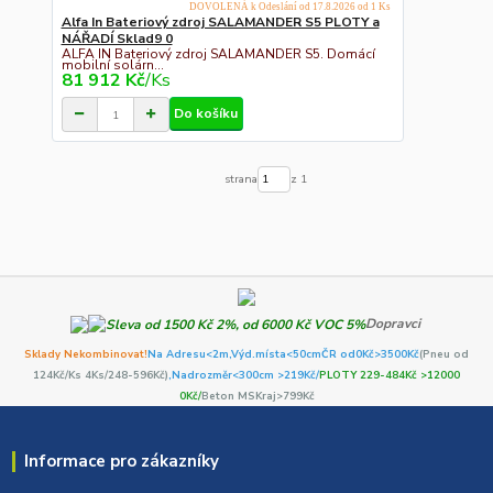
DOVOLENÁ k Odeslání od 17.8.2026 od 1 Ks
Alfa In Bateriový zdroj SALAMANDER S5 PLOTY a
NÁŘADÍ Sklad9 0
ALFA IN Bateriový zdroj SALAMANDER S5. Domácí
mobilní solárn...
81 912 Kč
/
Ks
Do košíku
strana
z 1
Dopravci
Sklady Nekombinovat!
Na Adresu<2m,
Výd.místa<50cm
ČR od0Kč
>3500Kč
(Pneu od
124Kč/Ks 4Ks/248-596Kč)
,Nadrozměr<300cm >219Kč/
PLOTY 229-484Kč >12000
0Kč/
Beton MSKraj>799Kč
Informace pro zákazníky