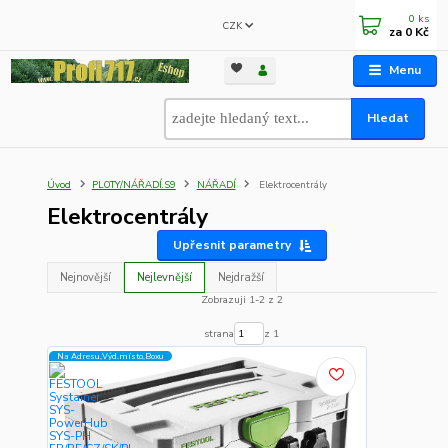
0
ks
CZK
za
0 Kč
Menu
Hledat
Úvod
PLOTY/NÁŘADÍ.S9
NÁŘADÍ
Elektrocentrály
Elektrocentrály
Upřesnit parametry
Nejnovější
Nejlevnější
Nejdražší
Zobrazuji 1-2 z 2
strana
z 1
Na Adresu,Výd.místo,Boxu