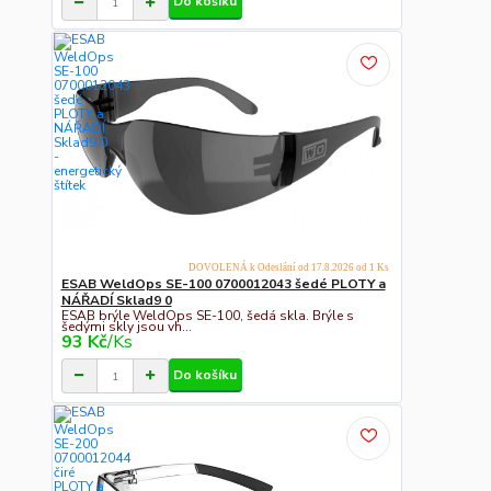
Do košíku
DOVOLENÁ k Odeslání od 17.8.2026 od 1 Ks
ESAB WeldOps SE-100 0700012043 šedé PLOTY a
NÁŘADÍ Sklad9 0
ESAB brýle WeldOps SE-100, šedá skla. Brýle s
šedými skly jsou vh...
93 Kč
/
Ks
Do košíku