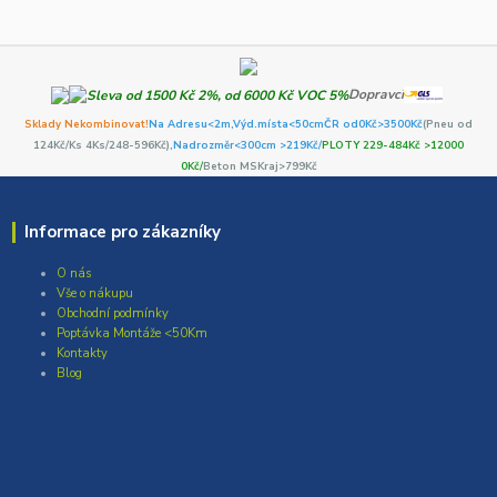
Dopravci
Sklady Nekombinovat!
Na Adresu<2m,
Výd.místa<50cm
ČR od0Kč
>3500Kč
(Pneu od
124Kč/Ks 4Ks/248-596Kč)
,Nadrozměr<300cm >219Kč/
PLOTY 229-484Kč >12000
0Kč/
Beton MSKraj>799Kč
Informace pro zákazníky
O nás
Vše o nákupu
Obchodní podmínky
Poptávka Montáže <50Km
Kontakty
Blog