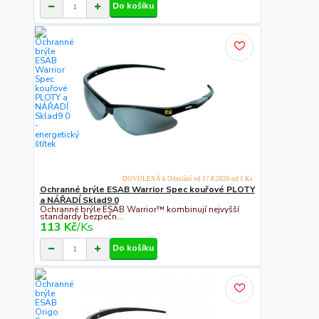
Do košíku
DOVOLENÁ k Odeslání od 17.8.2026 od 1 Ks
Ochranné brýle ESAB Warrior Spec kouřové PLOTY
a NÁŘADÍ Sklad9 0
Ochranné brýle ESAB Warrior™ kombinují nejvyšší
standardy bezpečn...
113 Kč
/
Ks
Do košíku