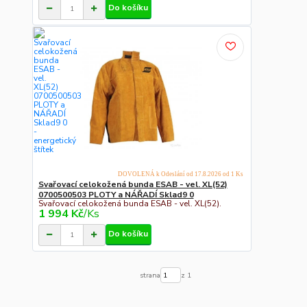
Do košíku
DOVOLENÁ k Odeslání od 17.8.2026 od 1 Ks
Svařovací celokožená bunda ESAB - vel. XL(52)
0700500503 PLOTY a NÁŘADÍ Sklad9 0
Svařovací celokožená bunda ESAB - vel. XL(52).
1 994 Kč
/
Ks
Do košíku
strana
z 1