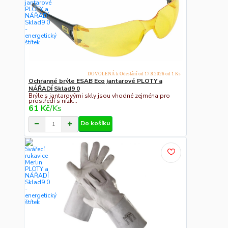
DOVOLENÁ k Odeslání od 17.8.2026 od 1 Ks
Ochranné brýle ESAB Eco jantarové PLOTY a
NÁŘADÍ Sklad9 0
Brýle s jantarovými skly jsou vhodné zejména pro
prostředí s nízk...
61 Kč
/
Ks
Do košíku