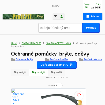
0
ks
CZK
za
0 Kč
Menu
Hledat
Úvod
PLOTY/NÁŘADÍ.S9
SVAŘOVACÍ TECHNIKA
Ochranné pomůcky-
brýle, oděvy
Ochranné pomůcky-brýle, oděvy
Ochranné brýle
Svařovací oděvy
Svářecí rukavice
Upřesnit parametry
Nejnovější
Nejlevnější
Nejdražší
Zobrazuji 1-19 z 19
strana
z 1