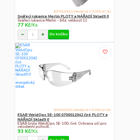
DOVOLENÁ k Odeslání od 17.8.2026 od 1 Ks
Svářecí rukavice Merlin PLOTY a NÁŘADÍ Sklad9 0
Svářecí rukavice Merlin - bílé, velikost 11
77 Kč
/
Ks
Do košíku
DOVOLENÁ k Odeslání od 17.8.2026 od 1 Ks
ESAB WeldOps SE-100 0700012042 čiré PLOTY a
NÁŘADÍ Sklad9 0
ESAB brýle WeldOps SE-100, čiré. Ochrana očí pro
celodenní pohodl...
93 Kč
/
Ks