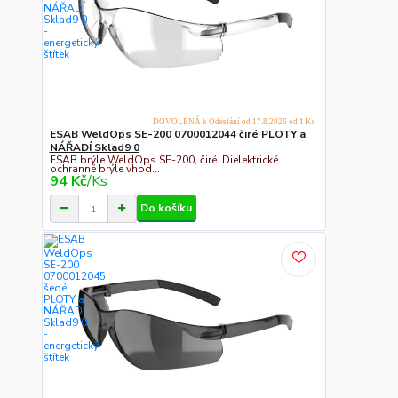
DOVOLENÁ k Odeslání od 17.8.2026 od 1 Ks
ESAB WeldOps SE-200 0700012044 čiré PLOTY a
NÁŘADÍ Sklad9 0
ESAB brýle WeldOps SE-200, čiré. Dielektrické
ochranné brýle vhod...
94 Kč
/
Ks
Do košíku