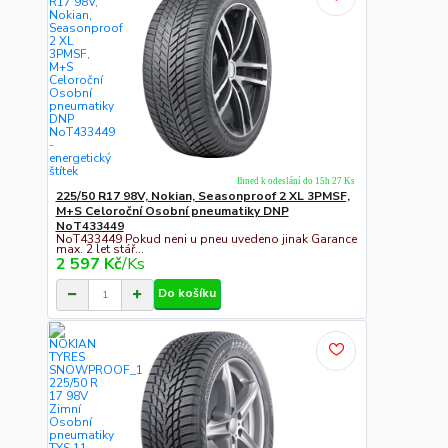
Ihned k odeslání do 15h 27 Ks
225/50 R17 98V, Nokian, Seasonproof 2 XL 3PMSF,
M+S Celoroční Osobní pneumatiky DNP
NoT433449
NoT433449 Pokud neni u pneu uvedeno jinak Garance
max. 2 let stář...
2 597 Kč
/
Ks
Do košíku