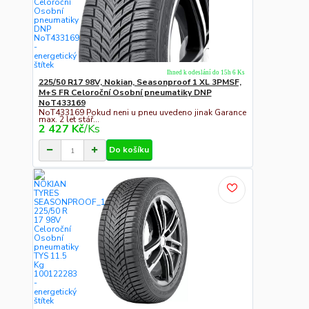
Ihned k odeslání do 15h 6 Ks
225/50 R17 98V, Nokian, Seasonproof 1 XL 3PMSF,
M+S FR Celoroční Osobní pneumatiky DNP
NoT433169
NoT433169 Pokud neni u pneu uvedeno jinak Garance
max. 2 let stář...
2 427 Kč
/
Ks
Do košíku