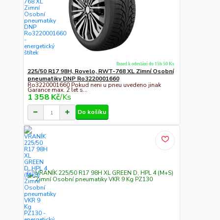
Ihned k odeslání do 15h 50 Ks
225/50 R17 98H, Rovelo, RWT-768 XL Zimní Osobní
pneumatiky DNP Ro3220001660
Ro3220001660 Pokud neni u pneu uvedeno jinak
Garance max. 2 let s...
1 358 Kč
/
Ks
Do košíku