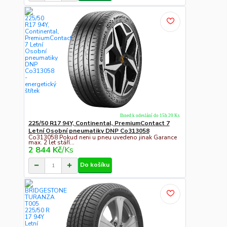
Ihned k odeslání do 15h 20 Ks
225/50 R17 94Y, Continental, PremiumContact 7
Letní Osobní pneumatiky DNP Co313058
Co313058 Pokud neni u pneu uvedeno jinak Garance
max. 2 let stáří...
2 844 Kč
/
Ks
Do košíku