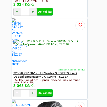
EAGLE F1 ASYMMETRIC 6 ...
3 034 Kč
/
Ks
Do košíku
Ihned k odeslání do 12h 4 Ks
225/50 R17 98V XL FR Winter S POINTS Zimní
Osobní pneumatiky VKR 10 Kg TSZ167
TSZ167 Pokud neni u pneu uvedeno jinak Garance
max. 2 let stáří, ...
3 063 Kč
/
Ks
Do košíku