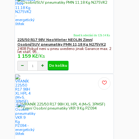
Ihned k odeslání do 12h 14 Ks
225/50 R17 98V NeoWinter NEOLIN Zimní
Osobní/SUV pneumatiky PMN 11,18 Kg N275VK2
2408 Pokud neni u pneu uvedeno jinak Garance max. 2
let stáří, 95...
1 159 Kč
/
Ks
Do košíku