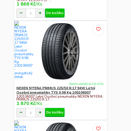
1 868 Kč
/
Ks
Do košíku
Ihned k odeslání do 15h 42 Ks
NEXEN N'FERA PRIMUS 225/50 R 17 94W Letní
Osobní pneumatiky TYS 9.96 Kg 100106007
100106007 Letní Osobní pneumatiky NEXEN N'FERA
PRIMUS 225/50 R 17...
1 870 Kč
/
Ks
Do košíku