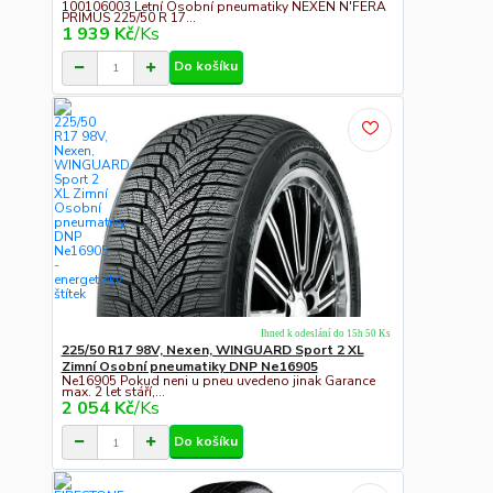
100106003 Letní Osobní pneumatiky NEXEN N'FERA
PRIMUS 225/50 R 17...
1 939 Kč
/
Ks
Do košíku
Ihned k odeslání do 15h 50 Ks
225/50 R17 98V, Nexen, WINGUARD Sport 2 XL
Zimní Osobní pneumatiky DNP Ne16905
Ne16905 Pokud neni u pneu uvedeno jinak Garance
max. 2 let stáří,...
2 054 Kč
/
Ks
Do košíku