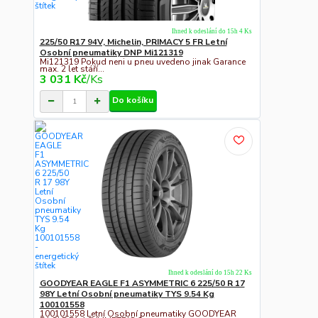
Ihned k odeslání do 15h 4 Ks
225/50 R17 94V, Michelin, PRIMACY 5 FR Letní
Osobní pneumatiky DNP Mi121319
Mi121319 Pokud neni u pneu uvedeno jinak Garance
max. 2 let stáří...
3 031 Kč
/
Ks
Do košíku
Ihned k odeslání do 15h 22 Ks
GOODYEAR EAGLE F1 ASYMMETRIC 6 225/50 R 17
98Y Letní Osobní pneumatiky TYS 9.54 Kg
100101558
100101558 Letní Osobní pneumatiky GOODYEAR