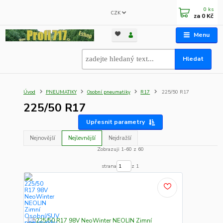
0
ks
CZK
za
0 Kč
Menu
Hledat
Úvod
PNEUMATIKY
Osobní pneumatiky
R17
225/50 R17
225/50 R17
Upřesnit parametry
Nejnovější
Nejlevnější
Nejdražší
Zobrazuji 1-60 z 60
strana
z 1