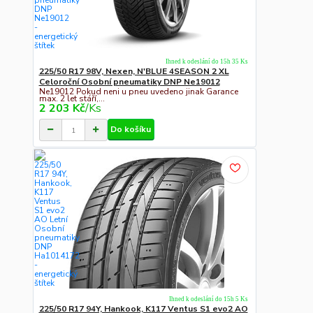
Ihned k odeslání do 15h 35 Ks
225/50 R17 98V, Nexen, N'BLUE 4SEASON 2 XL
Celoroční Osobní pneumatiky DNP Ne19012
Ne19012 Pokud neni u pneu uvedeno jinak Garance
max. 2 let stáří,...
2 203 Kč
/
Ks
Do košíku
Ihned k odeslání do 15h 5 Ks
225/50 R17 94Y, Hankook, K117 Ventus S1 evo2 AO