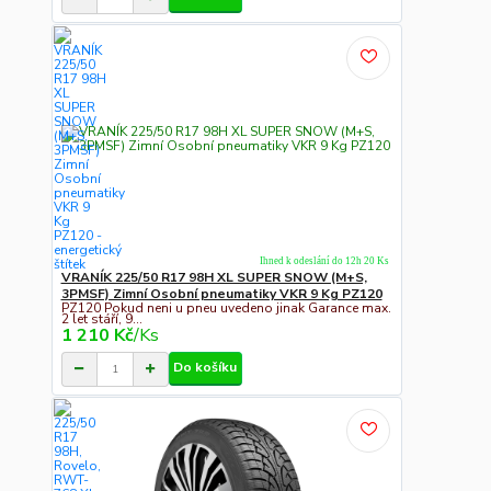
Ihned k odeslání do 12h 20 Ks
VRANÍK 225/50 R17 98H XL SUPER SNOW (M+S,
3PMSF) Zimní Osobní pneumatiky VKR 9 Kg PZ120
PZ120 Pokud neni u pneu uvedeno jinak Garance max.
2 let stáří, 9...
1 210 Kč
/
Ks
Do košíku