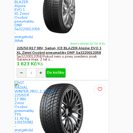
Ihned k odeslání do 15h 50 Ks
225/50 R17 98V, Sailun, ICE BLAZER Alpine EVO 1
XL Zimní Osobní pneumatiky DNP Sa3220012058
Sa3220012058 Pokud neni u pneu uvedeno jinak
Garance max. 2 let s...
1 623 Kč
/
Ks
Do košíku