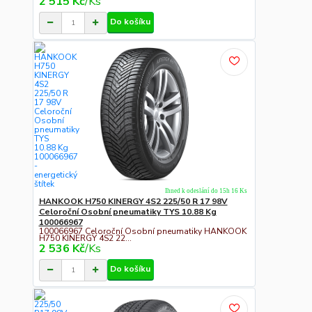
2 515 Kč
/
Ks
Do košíku
Ihned k odeslání do 15h 16 Ks
HANKOOK H750 KINERGY 4S2 225/50 R 17 98V
Celoroční Osobní pneumatiky TYS 10.88 Kg
100066967
100066967 Celoroční Osobní pneumatiky HANKOOK
H750 KINERGY 4S2 22...
2 536 Kč
/
Ks
Do košíku