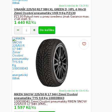
Ihned k odeslání do 12h 20 Ks
VRANÍK 225/50 R17 98H XL GREEN D, HPL 4 (M+S)
Zimní Osobní pneumatiky VKR 9 Kg PZ130
PZ130 Pokud neni u pneu uvedeno jinak Garance max.
2 let stáří, 9...
1 440 Kč
/
Ks
Do košíku
Ihned k odeslání do 15h 43 Ks
RIKEN SNOW 225/50 R 17 94H Zimní Osobní
pneumatiky TYS 9.6 Kg 100038043
100038043 Zimní Osobní pneumatiky RIKEN SNOW
225/50 R 17 94H 3PMS...
1 597 Kč
/
Ks