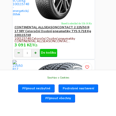
Ihned k odeslání do 15h 16 Ks
CONTINENTAL ALLSEASONCONTACT 2 225/50 R
17 98Y Celoroční Osobní pneumatiky TYS 9.718 Kg
100115748
100115748 Celoroční Osobní pneumatiky
CONTINENTAL ALLSEASONCONTAC...
3 091 Kč
/
Ks
Do košíku
Souhlas s Cookies
Přijmout nezbytné
Podrobné nastavení
Přijmout všechny
Ihned k odeslání do 15h 50 Ks