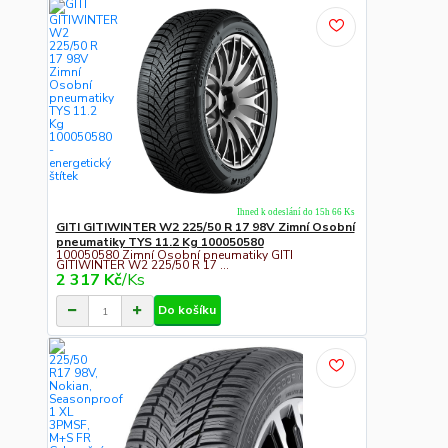
Ihned k odeslání do 15h 66 Ks
GITI GITIWINTER W2 225/50 R 17 98V Zimní Osobní
pneumatiky TYS 11.2 Kg 100050580
100050580 Zimní Osobní pneumatiky GITI
GITIWINTER W2 225/50 R 17 ...
2 317 Kč
/
Ks
Do košíku