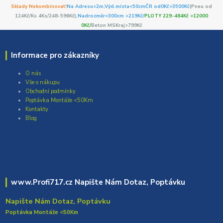
Sklady Nekombinovat!
Na Adresu<2m,
Výd.místa<50cm
ČR od0Kč
>3500Kč
(Pneu od
124Kč/Ks 4Ks/248-596Kč)
,Nadrozměr<300cm >219Kč/
PLOTY 229-484Kč >12000
0Kč/
Beton MSKraj>799Kč
Informace pro zákazníky
O nás
Vše o nákupu
Obchodní podmínky
Poptávka Montáže <50Km
Kontakty
Blog
www.Profi717.cz Napište Nám Dotaz, Poptávku
Napište Nám Dotaz, Poptávku
Poptávka Montáže <50Km