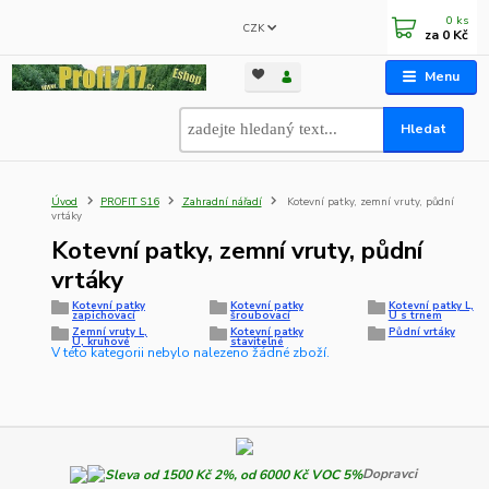
0
ks
CZK
za
0 Kč
Menu
Hledat
Úvod
PROFIT S16
Zahradní nářadí
Kotevní patky, zemní vruty, půdní
vrtáky
Kotevní patky, zemní vruty, půdní
vrtáky
Kotevní patky
Kotevní patky
Kotevní patky L,
zapichovací
šroubovací
U s trnem
Zemní vruty L,
Kotevní patky
Půdní vrtáky
U, kruhové
stavitelné
V této kategorii nebylo nalezeno žádné zboží.
Dopravci