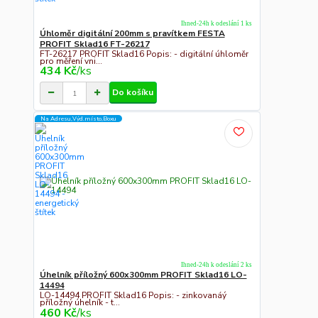
Ihned-24h k odeslání 1 ks
Úhloměr digitální 200mm s pravítkem FESTA
PROFIT Sklad16 FT-26217
FT-26217 PROFIT Sklad16 Popis: - digitální úhloměr
pro měření vni...
434 Kč
/
ks
Do košíku
Na Adresu,Výd.místo,Boxu
Ihned-24h k odeslání 2 ks
Úhelník příložný 600x300mm PROFIT Sklad16 LO-
14494
LO-14494 PROFIT Sklad16 Popis: - zinkovanáý
příložný úhelník - t...
460 Kč
/
ks