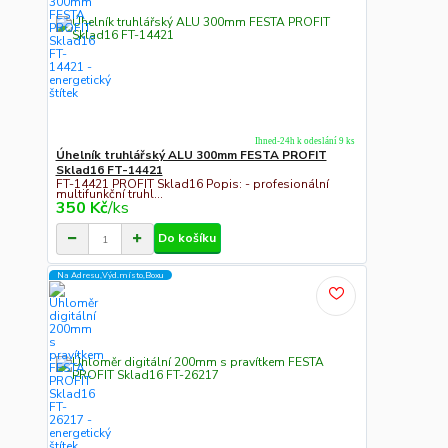
Ihned-24h k odeslání 9 ks
Úhelník truhlářský ALU 300mm FESTA PROFIT
Sklad16 FT-14421
FT-14421 PROFIT Sklad16 Popis: - profesionální
multifunkční truhl...
350 Kč
/
ks
Do košíku
Na Adresu,Výd.místo,Boxu