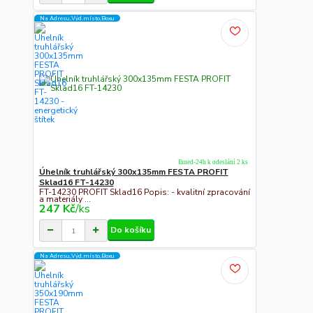
Na Adresu,Výd.místo,Boxu
Ihned-24h k odeslání 2 ks
Úhelník truhlářský 300x135mm FESTA PROFIT
Sklad16 FT-14230
FT-14230 PROFIT Sklad16 Popis: - kvalitní zpracování
a materiály ...
247 Kč
/
ks
Do košíku
Na Adresu,Výd.místo,Boxu