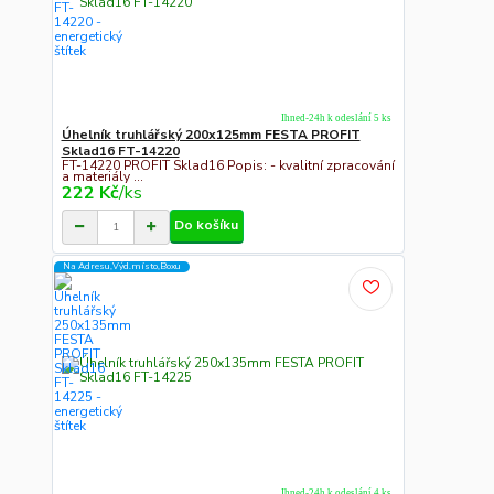
Ihned-24h k odeslání 5 ks
Úhelník truhlářský 200x125mm FESTA PROFIT
Sklad16 FT-14220
FT-14220 PROFIT Sklad16 Popis: - kvalitní zpracování
a materiály ...
222 Kč
/
ks
Do košíku
Na Adresu,Výd.místo,Boxu
Ihned-24h k odeslání 4 ks