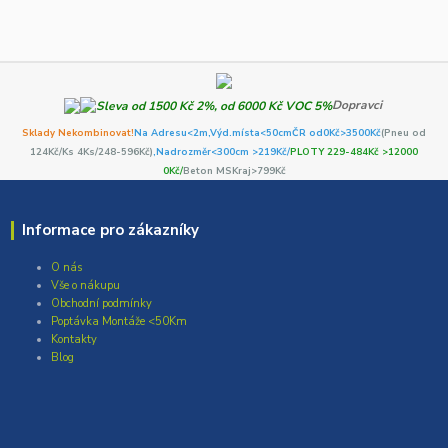
Dopravci
Sklady Nekombinovat!
Na Adresu<2m,
Výd.místa<50cm
ČR od0Kč
>3500Kč
(Pneu od
124Kč/Ks 4Ks/248-596Kč)
,Nadrozměr<300cm >219Kč/
PLOTY 229-484Kč >12000
0Kč/
Beton MSKraj>799Kč
Informace pro zákazníky
O nás
Vše o nákupu
Obchodní podmínky
Poptávka Montáže <50Km
Kontakty
Blog