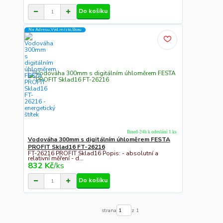
Do košíku
Na Adresu,Výd.místo,Boxu
Ihned-24h k odeslání 1 ks
Vodováha 300mm s digitálním úhloměrem FESTA
PROFIT Sklad16 FT-26216
FT-26216 PROFIT Sklad16 Popis: - absolutní a
relativní měření - d...
832 Kč
/
ks
Do košíku
strana
z 1