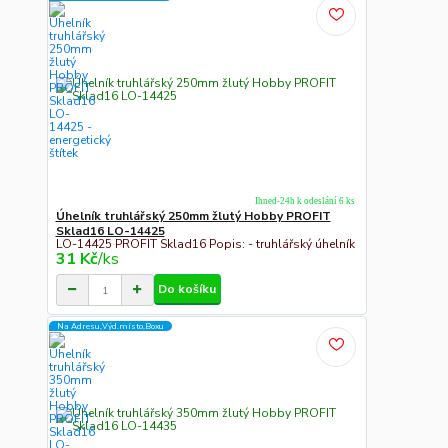
Ihned-24h k odeslání 6 ks
Úhelník truhlářský 250mm žlutý Hobby PROFIT
Sklad16 LO-14425
LO-14425 PROFIT Sklad16 Popis: - truhlářský úhelník
31 Kč
/
ks
Do košíku
Na Adresu,Výd.místo,Boxu