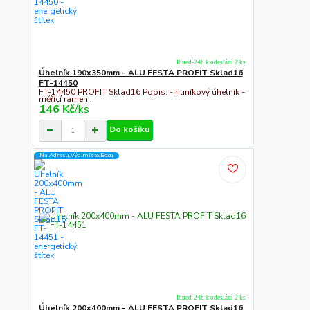
Ihned-24h k odeslání 2 ks
Úhelník 190x350mm - ALU FESTA PROFIT Sklad16
FT-14450
FT-14450 PROFIT Sklad16 Popis: - hliníkový úhelník -
měřící ramen...
146 Kč
/
ks
Do košíku
Na Adresu,Výd.místo,Boxu
Ihned-24h k odeslání 2 ks
Úhelník 200x400mm - ALU FESTA PROFIT Sklad16