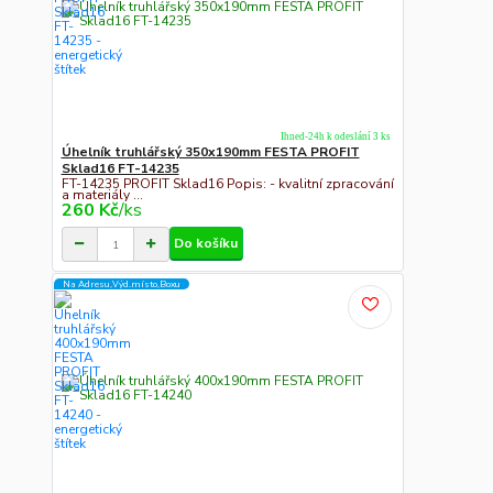
Ihned-24h k odeslání 3 ks
Úhelník truhlářský 350x190mm FESTA PROFIT
Sklad16 FT-14235
FT-14235 PROFIT Sklad16 Popis: - kvalitní zpracování
a materiály ...
260 Kč
/
ks
Do košíku
Na Adresu,Výd.místo,Boxu