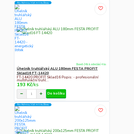
Na Adresu,Výd.místo,Boxu
Ihned-24h k odeslání 4 ks
Úhelník truhlářský ALU 180mm FESTA PROFIT
Sklad16 FT-14420
FT-14420 PROFIT Sklad16 Popis: - profesionální
multifunkční truhl...
193 Kč
/
ks
Do košíku
Na Adresu,Výd.místo,Boxu