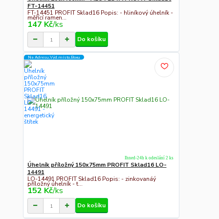
FT-14451
FT-14451 PROFIT Sklad16 Popis: - hliníkový úhelník -
měřící ramen...
147 Kč
/
ks
Do košíku
Na Adresu,Výd.místo,Boxu
Ihned-24h k odeslání 2 ks
Úhelník příložný 150x75mm PROFIT Sklad16 LO-
14491
LO-14491 PROFIT Sklad16 Popis: - zinkovanáý
příložný úhelník - t...
152 Kč
/
ks
Do košíku