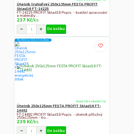
Úhelník truhlářský 250x135mm FESTA PROFIT
Sklad16 FT-14225
FT-14225 PROFIT Sklad16 Popis: - kvalitní zpracování
a materiály ...
237 Kč
/
ks
Do košíku
Na Adresu,Výd.místo,Boxu
Ihned-24h k odeslání 2 ks
Úhelník 250x125mm FESTA PROFIT Sklad16 FT-
14492
FT-14492 PROFIT Sklad16 Popis: - úhelník příložný
250x125mm - tlo...
239 Kč
/
ks
Do košíku