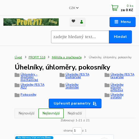
0
ks
CZK
za
0 Kč
Menu
Hledat
Úvod
PROFIT S16
Měřidla a značkovače
Úhelníky, úhloměry, pokosníky
Úhelníky, úhloměry, pokosníky
Úhloměry -
Úhelníky FESTA
Úhelníky FESTA
digitální,
truhlářské
tesařské
mechanické
Úhelníky FESTA
Úhelníky
Úhelníky
ALU
zednické
ploché,
příložné
Pokosníky
Úhelníky
ostatní
Upřesnit parametry
Nejnovější
Nejlevnější
Nejdražší
Zobrazuji 1-21 z 21
strana
z 1
Na Adresu,Výd.místo,Boxu