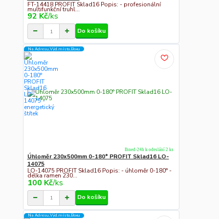
FT-14418 PROFIT Sklad16 Popis: - profesionální
multifunkční truhl...
92 Kč
/
ks
Do košíku
Na Adresu,Výd.místo,Boxu
Ihned-24h k odeslání 2 ks
Úhloměr 230x500mm 0-180° PROFIT Sklad16 LO-
14075
LO-14075 PROFIT Sklad16 Popis: - úhloměr 0-180° -
délka ramen 230...
100 Kč
/
ks
Do košíku
Na Adresu,Výd.místo,Boxu