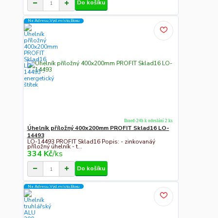
Do košíku
Na Adresu,Výd.místo,Boxu
Ihned-24h k odeslání 2 ks
Úhelník příložný 400x200mm PROFIT Sklad16 LO-
14493
LO-14493 PROFIT Sklad16 Popis: - zinkovanáý
příložný úhelník - t...
334 Kč
/
ks
Do košíku
Na Adresu,Výd.místo,Boxu