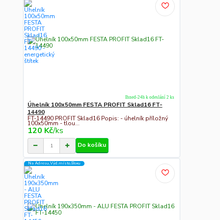
Ihned-24h k odeslání 2 ks
Úhelník 100x50mm FESTA PROFIT Sklad16 FT-
14490
FT-14490 PROFIT Sklad16 Popis: - úhelník příložný
100x50mm - tlou...
120 Kč
/
ks
Do košíku
Na Adresu,Výd.místo,Boxu