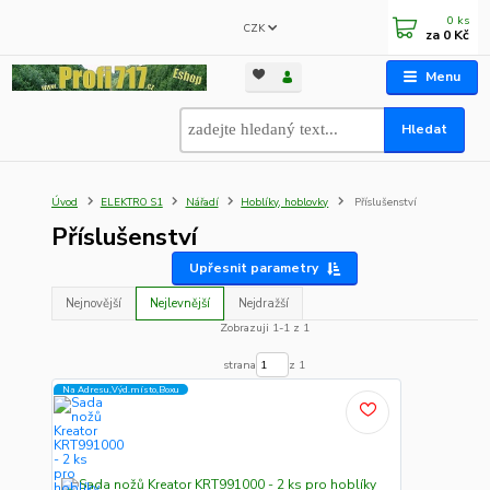
0
ks
CZK
za
0 Kč
Menu
Hledat
Úvod
ELEKTRO S1
Nářadí
Hoblíky, hoblovky
Příslušenství
Příslušenství
Upřesnit parametry
Nejnovější
Nejlevnější
Nejdražší
Zobrazuji 1-1 z 1
strana
z 1
Na Adresu,Výd.místo,Boxu