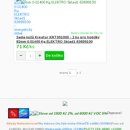
Ihned k odeslání do 15h 1 ks
Sada nožů Kreator KRT991000 - 2 ks pro hoblíky
82mm 0.01400 Kg ELEKTRO Sklad1 63699100
71 Kč
/
ks
Do košíku
strana
z 1
Dopravci
Sklady Nekombinovat!
Na Adresu<2m,
Výd.místa<50cm
ČR od0Kč
>3500Kč
(Pneu od
124Kč/Ks 4Ks/248-596Kč)
,Nadrozměr<300cm >219Kč/
PLOTY 229-484Kč >12000