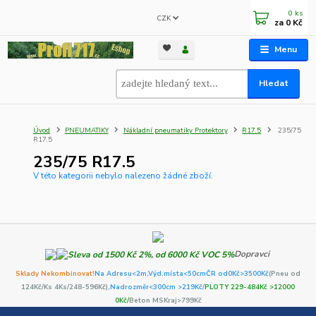
0
ks
CZK
za
0 Kč
Menu
Hledat
Úvod
PNEUMATIKY
Nákladní pneumatiky Protektory
R17.5
235/75
R17.5
235/75 R17.5
V této kategorii nebylo nalezeno žádné zboží.
Dopravci
Sklady Nekombinovat!
Na Adresu<2m,
Výd.místa<50cm
ČR od0Kč
>3500Kč
(Pneu od
124Kč/Ks 4Ks/248-596Kč)
,Nadrozměr<300cm >219Kč/
PLOTY 229-484Kč >12000
0Kč/
Beton MSKraj>799Kč