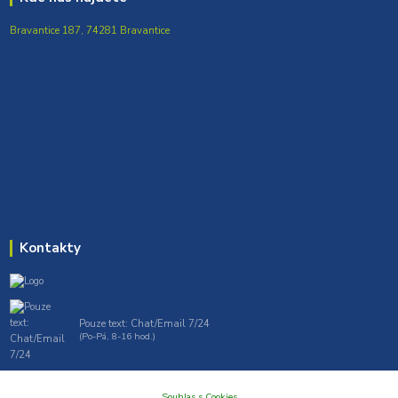
Bravantice 187, 74281 Bravantice
Kontakty
Pouze text: Chat/Email 7/24
(Po-Pá, 8-16 hod.)
gt7profi717@gmail.com , tprofi@seznam.cz
Souhlas s Cookies