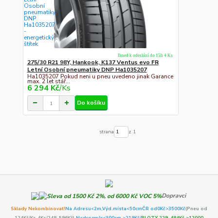
Ihned k odeslání do 15h 4 Ks
275/30 R21 98Y, Hankook, K137 Ventus evo FR
Letní Osobní pneumatiky DNP Ha1035207
Ha1035207 Pokud neni u pneu uvedeno jinak Garance
max. 2 let stář...
6 294 Kč
/
Ks
Do košíku
strana
z 1
Dopravci
Sklady Nekombinovat!
Na Adresu<2m,
Výd.místa<50cm
ČR od0Kč
>3500Kč
(Pneu od
124Kč/Ks 4Ks/248-596Kč)
,Nadrozměr<300cm >219Kč/
PLOTY 229-484Kč >12000