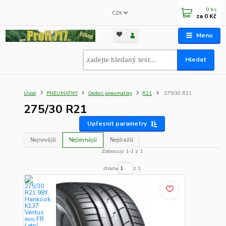
0
ks
CZK
za
0 Kč
Menu
Hledat
Úvod
PNEUMATIKY
Osobní pneumatiky
R21
275/30 R21
275/30 R21
Upřesnit parametry
Nejnovější
Nejlevnější
Nejdražší
Zobrazuji 1-1 z 1
strana
z 1