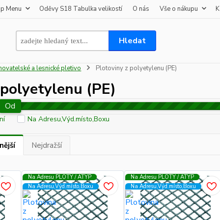
op Menu
Oděvy S18 Tabulka velikostí
O nás
Vše o nákupu
K
Hledat
hovatelské a lesnické pletivo
Plotoviny z polyetylenu (PE)
 polyetylenu (PE)
Od
ní
Na Adresu,Výd.místo,Boxu
nější
Nejdražší
Na Adresu PLOTY / ATYP
Na Adresu PLOTY / ATYP
Na Adresu,Výd.místo,Boxu
Na Adresu,Výd.místo,Boxu