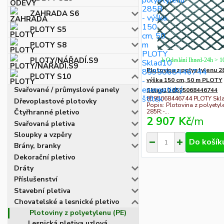
ZAHRADA S6
PLOTY S5
PLOTY S8
PLOTY/NÁŘADÍ.S9
k Odeslání Ihned-24h > 
Plotovina z polyetylenu 2
PLOTY S10
výška 150 cm, 50 m PLOTY
Svařované / průmyslové panely
Sklad10 8595068446744
8595068446744 PLOTY Skl
Dřevoplastové plotovky
Popis: Plotovina z polyetyl
Čtyřhranné pletivo
285R:-...
2 907 Kč
/
m
Svařovaná pletiva
Sloupky a vzpěry
Do košík
Brány, branky
Dekorační pletivo
Dráty
Příslušenství
Stavební pletiva
Chovatelské a lesnické pletivo
Plotoviny z polyetylenu (PE)
Lesnická pletiva uzlová