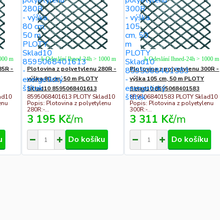
1000 m
k Odeslání Ihned-24h > 1000 m
k Odeslání Ihned-24h > 1000 m
85R -
Plotovina z polyetylenu 280R -
Plotovina z polyetylenu 300R -
výška 80 cm, 50 m PLOTY
výška 105 cm, 50 m PLOTY
Sklad10 8595068401613
Sklad10 8595068401583
ad10
8595068401613 PLOTY Sklad10
8595068401583 PLOTY Sklad10
enu
Popis: Plotovina z polyetylenu
Popis: Plotovina z polyetylenu
280R:-...
300R:-...
3 195 Kč
/
m
3 311 Kč
/
m
u
Do košíku
Do košíku