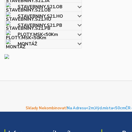
STAVEBNINY.S21.OB
STAVEBNINY.S21.HO
STAVEBNINY.S21.PB
PLOTY.MSK<50Km
MONTÁŽ
Sklady Nekombinovat!
Na Adresu<2m,
Výd.místa<50cm
ČR 