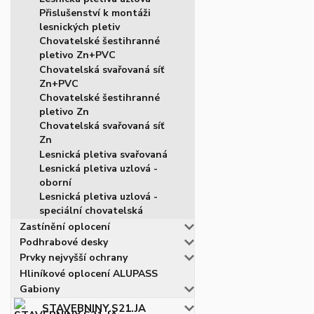
Přislušenství k montáži
lesnických pletiv
Chovatelské šestihranné
pletivo Zn+PVC
Chovatelská svařovaná síť
Zn+PVC
Chovatelské šestihranné
pletivo Zn
Chovatelská svařovaná síť
Zn
Lesnická pletiva svařovaná
Lesnická pletiva uzlová -
oborní
Lesnická pletiva uzlová -
speciální chovatelská
Zastínění oplocení
Podhrabové desky
Prvky nejvyšší ochrany
Hliníkové oplocení ALUPASS
Gabiony
STAVEBNINY.S21.JA