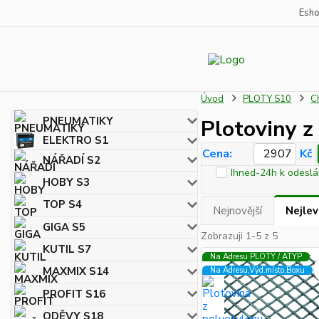
Esh
Úvod
PLOTY S10
C
PNEUMATIKY
Plotoviny z
ELEKTRO S1
Cena:
Kč
NÁŘADÍ S2
Ihned-24h k odeslá
HOBY S3
TOP S4
Nejnovější
Nejlev
GIGA S5
Zobrazuji 1-5 z 5
KUTIL S7
Na Adresu PLOTY / ATYP
MAXMIX S14
Na Adresu,Výd.místo,Boxu
PROFIT S16
ODĚVY S18