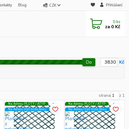
ontakty
Blog
Přihlášení
CZK
0
ks
za
0 Kč
Do
Kč
strana
z 1
Na Adresu PLOTY / ATYP
Na Adresu PLOTY / ATYP
Na Adresu,Výd.místo,Boxu
Na Adresu,Výd.místo,Boxu