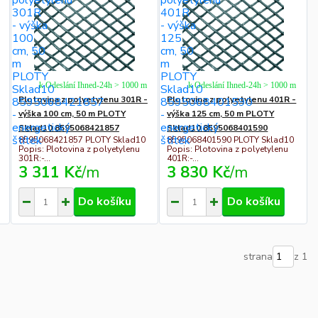
k Odeslání Ihned-24h > 1000 m
k Odeslání Ihned-24h > 1000 m
Plotovina z polyetylenu 301R -
Plotovina z polyetylenu 401R -
výška 100 cm, 50 m PLOTY
výška 125 cm, 50 m PLOTY
Sklad10 8595068421857
Sklad10 8595068401590
8595068421857 PLOTY Sklad10
8595068401590 PLOTY Sklad10
Popis: Plotovina z polyetylenu
Popis: Plotovina z polyetylenu
301R:-...
401R:-...
3 311 Kč
/
m
3 830 Kč
/
m
Do košíku
Do košíku
strana
z 1