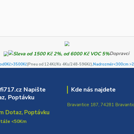
Dopravci
od0Kč
>3500Kč
(Pneu od 124Kč/Ks 4Ks/248-596Kč)
,Nadrozměr<300cm >2
i717.cz Napište
Kde nás najdete
z, Poptávku
Bravantice 187, 74281 Bravanti
m Dotaz, Poptávku
ntáže <50Km