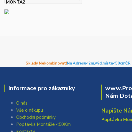
Sklady Nekombinovat!
Na Adresu<2m,
Výd.místa<50cm
ČR 
Informace pro zákazníky
www.Prof
Nám Dota
O nás
Napište Ná
Vše o nákupu
Obchodní podmínky
Poptávka Mo
Poptávka Montáže <50Km
Kontakty