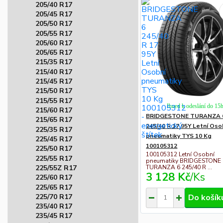
205/40 R17
205/45 R17
205/50 R17
205/55 R17
205/60 R17
205/65 R17
215/35 R17
215/40 R17
215/45 R17
215/50 R17
215/55 R17
Ihned k odeslání do 15
215/60 R17
BRIDGESTONE TURANZA 
215/65 R17
245/40 R 17 95Y Letní Oso
225/35 R17
pneumatiky TYS 10 Kg
225/45 R17
100105312
225/50 R17
100105312 Letní Osobní
225/55 R17
pneumatiky BRIDGESTONE
TURANZA 6 245/40 R ...
225/55Z R17
3 128 Kč
/
Ks
225/60 R17
225/65 R17
Do košík
225/70 R17
235/40 R17
235/45 R17