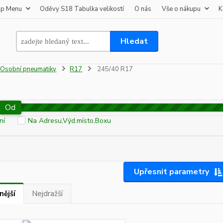
op Menu
Oděvy S18 Tabulka velikostí
O nás
Vše o nákupu
K
Hledat
Osobní pneumatiky
R17
245/40 R17
Od
ní
Na Adresu,Výd.místo,Boxu
Upřesnit parametry
nější
Nejdražší