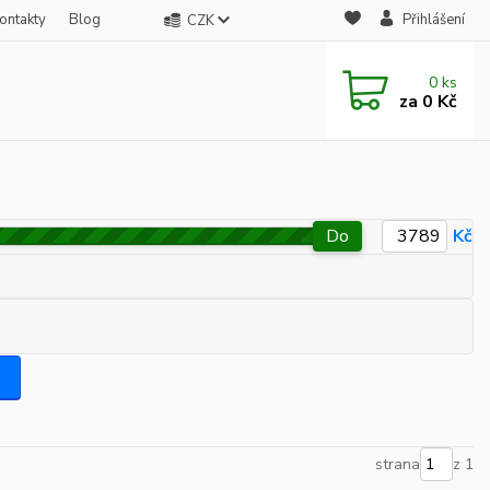
ontakty
Blog
Přihlášení
CZK
0
ks
za
0 Kč
Do
Kč
strana
z 1