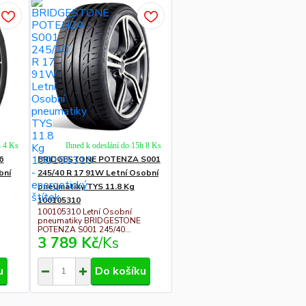
h 4 Ks
Ihned k odeslání do 15h 8 Ks
6
BRIDGESTONE POTENZA S001
bní
245/40 R 17 91W Letní Osobní
pneumatiky TYS 11.8 Kg
100105310
100105310 Letní Osobní
pneumatiky BRIDGESTONE
POTENZA S001 245/40...
3 789 Kč
/
Ks
u
Do košíku