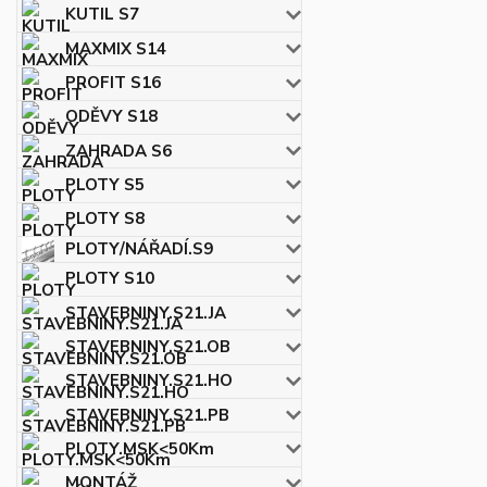
KUTIL S7
MAXMIX S14
PROFIT S16
ODĚVY S18
ZAHRADA S6
PLOTY S5
PLOTY S8
PLOTY/NÁŘADÍ.S9
PLOTY S10
STAVEBNINY.S21.JA
STAVEBNINY.S21.OB
STAVEBNINY.S21.HO
STAVEBNINY.S21.PB
PLOTY.MSK<50Km
MONTÁŽ