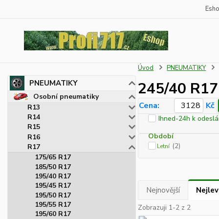
Esh
Úvod
PNEUMATIKY
PNEUMATIKY
245/40 R17
Osobní pneumatiky
Cena:
Kč
R13
R14
Ihned-24h k odeslá
R15
Období
R16
(2)
R17
Letní
175/65 R17
185/50 R17
195/40 R17
195/45 R17
Nejnovější
Nejlev
195/50 R17
195/55 R17
Zobrazuji 1-2 z 2
195/60 R17