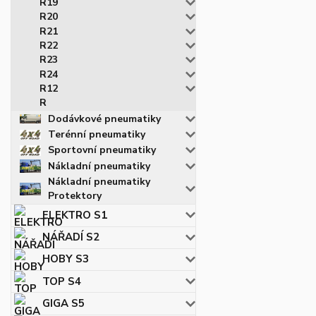
R19
R20
R21
R22
R23
R24
R12
R
Dodávkové pneumatiky
Terénní pneumatiky
Sportovní pneumatiky
Nákladní pneumatiky
Nákladní pneumatiky
Protektory
ELEKTRO S1
NÁŘADÍ S2
HOBY S3
TOP S4
GIGA S5